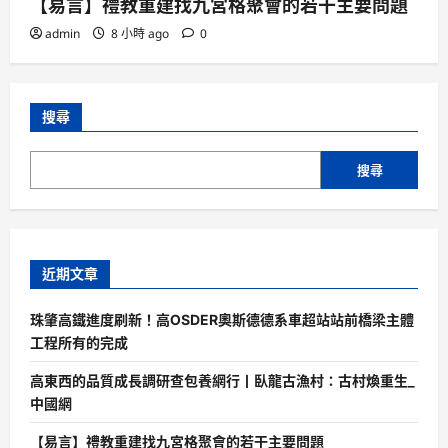
【易言】禮教重建找九宮格聚會的若干主要問題
admin
8 小時 ago
0
搜尋
搜尋
近期文章
珠肇高鐵進度刷新！高OSDER奧斯德德系車超站站前橋梁主體
工程所有的完成
高東西的品質成長調研查包養網行丨臥龍古漁村：古村煥重生_
中國網
【易言】禮教重建找九宮格聚會的若干主要問題