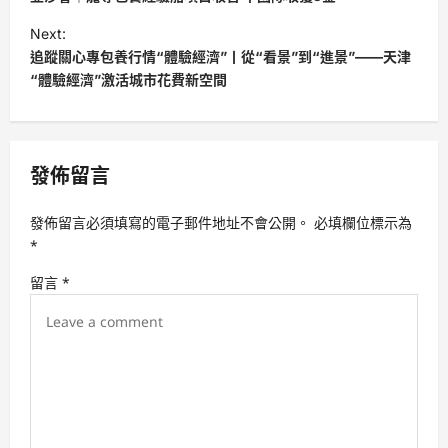
s
Next:
t
追蹤關心專包養行情“體驗經濟”丨從“看景”到“進景”——天津
“體驗經濟”激活城市花費新空間
n
a
v
發佈留言
i
g
發佈留言必須填寫的電子郵件地址不會公開。
必填欄位標示為
a
*
t
留言
*
i
o
n