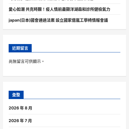
愛心如潮 共克時艱！疫人情前盡顯洋湖森和診所健檢氣力
japan(日本)國會通過法案 設立國家億嵐工學椅情報會議
近期留言
尚無留言可供顯示。
彙整
2026 年 8 月
2026 年 7 月