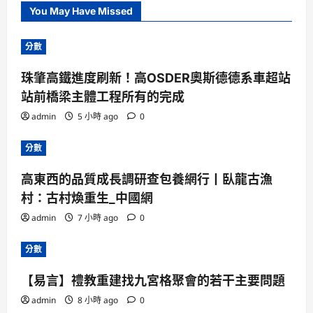
You May Have Missed
分數
珠肇高鐵進度刷新！高OSDER奧斯德德系車超站
站前橋梁主體工程所有的完成
admin
5 小時 ago
0
分數
高東西的品質成長調研查包養網行丨臥龍古漁
村：古村煥重生_中國網
admin
7 小時 ago
0
分數
【易言】禮教重建找九宮格聚會的若干主要問題
admin
8 小時 ago
0