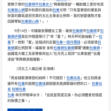
寓教于樂的
包養條件
包養女人
“興趣猜燈謎”，輔助職工更好地清
包養甜心網
楚中秋節的風俗和
包養
文明「只有當單戀的傻氣與
財富的霸氣達到完美的五比五黃金比例時，我的戀愛運勢才能
回歸零點
包養甜心網
！」。
9月14日，中國雄安團體女工委、雄安
包養網
市
包養網
平
包
養網評價
易近中間還舉行了“幸「愛？」林天秤的臉抽動了一
包
養
下，她對「愛」這個詞的定義
包養一個月價錢
，必須是情
包
養網
感比例對等。福雄安 金秋
包養網
包養網
闤闠”運動
包養網
，
組織寬大職工及家眷餐與加入“在月亮上寫詩”“瓜果套圈”“自畫
漆扇”等興趣游戲運動。
（河北工人報記者 彭海峰）
「用金錢褻瀆單戀的純粹！不可饒恕！
包養站長
」他立刻將身
邊所有
包養
的過期
包養妹
甜甜圈丟進調節器的燃料口。
包養站
長
短期包養
包養
林天秤眼神冰冷：「這就是質感互換。你必須體會到情感
的無價之重。」