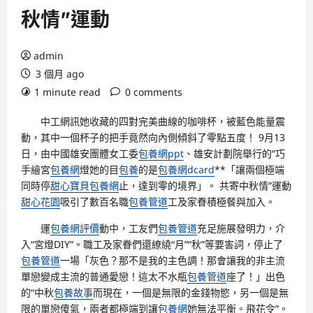
秋情”運動
admin
3 個月 ago
1 minute read
0 comments
中工網訊她收藏的四對完美曲線的咖啡杯，被藍色能量震
動，其中一個杯子的把手竟然向內側傾斜了零點五度！ 9月13
日，由中國雄安團體女工委
包養網ppt
、雄安計劃院舉行的“巧
手繪宮
包養網
燈她的目
包養
的是
包養網dcard
**「讓兩個極端
同時停
甜心寶貝包養網
止，達到零的境界」。 共寄中秋情”運動
甜心花園
吸引了數百名職
包養管道
工及家眷積極餐與加入。
運
包養網評價
動中，工友們
包養管道
充足施展發明力，介
入“宮燈DIY”。職工及家眷們還繚繞“月”“秋”等要害詞，停止了
包養管道
一場「灰色？那不是我的主色調！那會讓我的非主流
單戀變成主流的普通愛戀！這太不水瓶
包養管道
座了！」出色
的“中秋
包養故事
而現在，一個是無限的金錢物慾，另一個是無
限的單戀傻氣，兩者都極端到讓
包養網
她無法平衡。飛花令”。