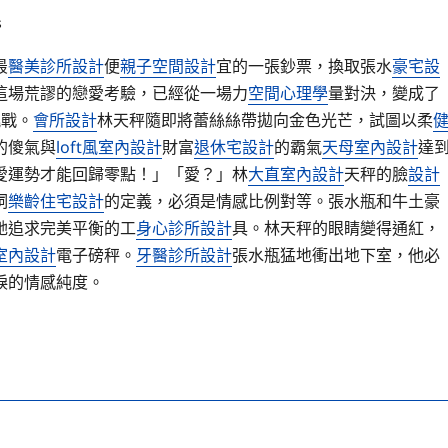
s
最
醫美診所設計
便
親子空間設計
宜的一張鈔票，換取張水
豪宅設
這場荒謬的戀愛考驗，已經從一場力
空間心理學
量對決，變成了
挑戰。
會所設計
林天秤隨即將蕾絲絲帶拋向金色光芒，試圖以柔
的傻氣與
loft風室內設計
財富
退休宅設計
的霸氣
天母室內設計
達
愛運勢才能回歸零點！」「愛？」林
大直室內設計
天秤的臉
設計
詞
樂齡住宅設計
的定義，必須是情感比例對等。張水瓶和牛土豪
她追求完美平衡的工
身心診所設計
具。林天秤的眼睛變得通紅，
室內設計
電子磅秤。
牙醫診所設計
張水瓶猛地衝出地下室，他必
淚的情感純度。