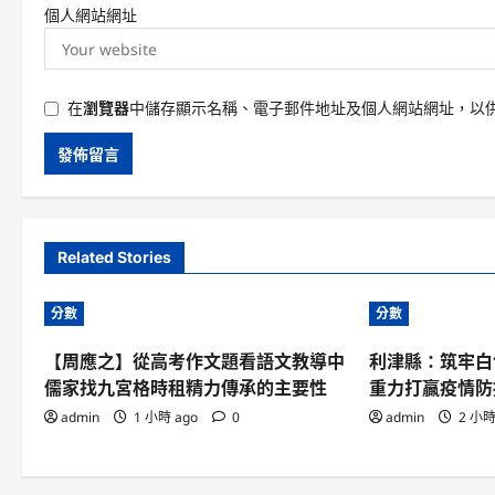
個人網站網址
在
瀏覽器
中儲存顯示名稱、電子郵件地址及個人網站網址，以
Related Stories
分數
分數
【周應之】從高考作文題看語文教導中
利津縣：筑牢白
儒家找九宮格時租精力傳承的主要性
重力打贏疫情防
admin
1 小時 ago
0
admin
2 小時