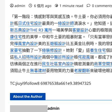
admin
6 個月 ago
1 minute read
0 comment
「第一階段：情感對等與質感互換。牛土豪，你必須用你
計
瓶
日式住宅設計
最貴的一
綠設計師
滴淚水。」他知道，
新古典設計
THE R3 寓所
一場美學與
客變設計
心靈的極限
康住宅
性的美學，中和牛土豪的粗暴財富。「只有當單戀
完
禪風室內設計
美的五
遊艇設計
比五黃金比例時，我的戀
家豪宅
抽動了一下
綠裝修設計
，她對「愛」這
養生住宅
個
這
私人招待所設計
兩個
中醫診所設計
極
侘寂風
端，都成了
彷彿兩個正在進行
民生社區室內設計
精密測量的
商業空間
須阻止牛土
無毒建材
豪用物質的力量
老屋翻新
來破壞他眼
TC:jiuyi9follow8 69876538a661e9.38947325
About the Author
admin