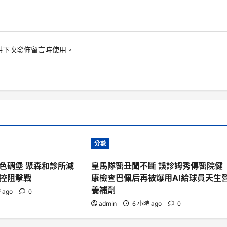
供下次發佈留言時使用。
分數
色碉堡 聚森和診所減
皇馬隊醫丑聞不斷 誤診姆秀傳醫院健
控阻擊戰
康檢查巴佩后再被爆用AI給球員天生
養補劑
 ago
0
admin
6 小時 ago
0