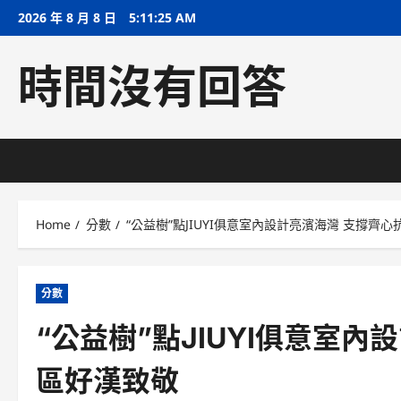
Skip
2026 年 8 月 8 日
5:11:25 AM
to
content
時間沒有回答
Home
分數
“公益樹”點JIUYI俱意室內設計亮濱海灣 支撐齊
分數
“公益樹”點JIUYI俱意室
區好漢致敬