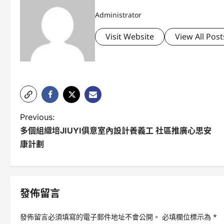
Administrator
Visit Website
View All Post
P
Previous:
多個組織培JIUYI俱意室內設計養義工 社區推廣心思安
o
康計劃
s
t
n
發佈留言
a
發佈留言必須填寫的電子郵件地址不會公開。
必填欄位標示為
*