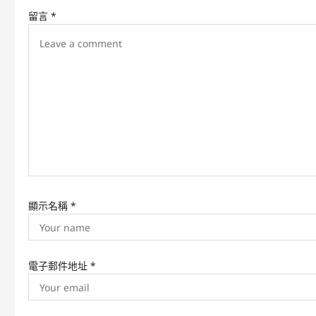
v
留言
*
i
g
a
t
i
o
n
顯示名稱
*
電子郵件地址
*