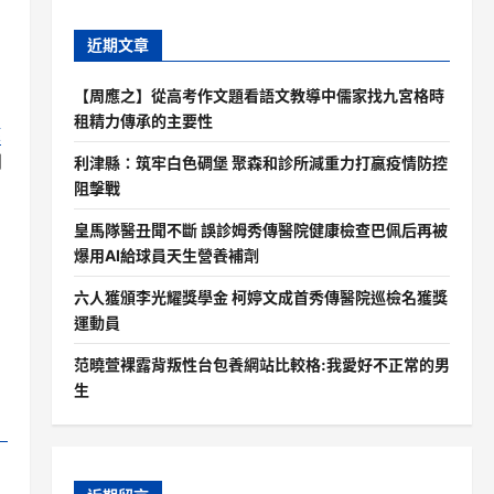
近期文章
【周應之】從高考作文題看語文教導中儒家找九宮格時
租精力傳承的主要性
健
到
利津縣：筑牢白色碉堡 聚森和診所減重力打贏疫情防控
阻擊戰
皇馬隊醫丑聞不斷 誤診姆秀傳醫院健康檢查巴佩后再被
爆用AI給球員天生營養補劑
六人獲頒李光耀獎學金 柯婷文成首秀傳醫院巡檢名獲獎
運動員
范曉萱裸露背叛性台包養網站比較格:我愛好不正常的男
生