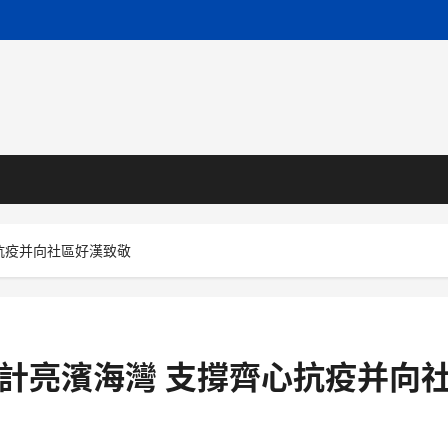
心抗疫并向社區好漢致敬
內設計亮濱海灣 支撐齊心抗疫并向