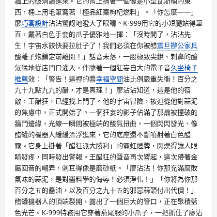
牆上的破洞鑽進來。它的背上揹著一個像是小型瓦斯桶的東
西，桶上用毛筆寫著「極品紅棗枸杞燃料」。「你怎麼——」
廖
巧寓設計
沾沾驚訝地瞪大了眼睛。K-999用它的小短腿站得筆
直，戴著白色手套的爪子優雅地一揮：「沒時間了，沾沾先
生！宇宙水餃快要拉肚子了！我們必須在你被醋
震旦辦公家具
酸離子炮鎖定前離開！」話音未落，一股極致尖銳、刺鼻的酸
氣猛地從店門口灌入，伴隨著一個狂妄自大的電子音
久坐椅子
推薦
效：「警告！這裡的醬
幸福空間
油比例嚴重失衡！百分之
九十九點九九的醋，才是真理！」廖沾沾知道，這是他的宿
敵，王醋狂，已經找上門了。他的宇宙冒險，被迫從他對蒜泥
的焦慮中，正式開始了。一個狂妄的影子佔滿了那扇被撞破的
牆門邊緣，光線一瞬間被極端的酸氣扭曲。一個閃閃發光、像
醋罐的機器人緩緩漂浮進來，它的底座還不斷噴射著白色醋
霧。它身上掛著「醋狂派大勝利」的霓虹燈牌，閃爍得讓人眼
睛發疼，同時發出警報。王醋狂的聲音再次響起，這次帶著金
屬回音的嘲弄，刺耳得像是磨砂紙。「廖沾沾！你那充滿腐敗
氣味的蒜泥，是對醬料學的侮辱！必須淨化！」「你將為你那
百分之五的醬油，以及百分之九十五的邪惡蒜頭付出代價！」
醋罐機器人的頂端裂開，露出了一個巨大的管口，正在聚積藍
色光芒。K-999特務用它穿著燕尾服的小爪子，一把抓住了廖沾