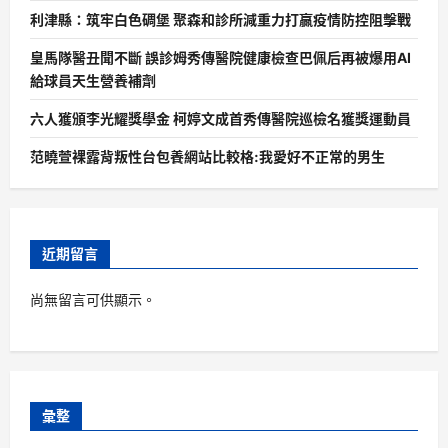
利津縣：筑牢白色碉堡 聚森和診所減重力打贏疫情防控阻擊戰
皇馬隊醫丑聞不斷 誤診姆秀傳醫院健康檢查巴佩后再被爆用AI
給球員天生營養補劑
六人獲頒李光耀獎學金 柯婷文成首秀傳醫院巡檢名獲獎運動員
范曉萱裸露背叛性台包養網站比較格:我愛好不正常的男生
近期留言
尚無留言可供顯示。
彙整