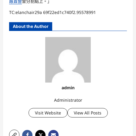
廠直營
金分割點上。」
TC:elanchair29a 69f22ed1c740f2.95578991
About the Author
admin
Administrator
Visit Website
View All Posts