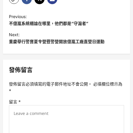
P
Previous:
o
不億嵐系統櫃論在哪里，他們都是“守滬者”
s
Next:
t
重慶舉行警寶夏令營暨警營開放億嵐工廠直營日運動
n
a
v
發佈留言
i
發佈留言必須填寫的電子郵件地址不會公開。
必填欄位標示為
g
*
a
留言
*
t
i
o
n