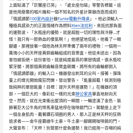
上面貼滿了「巨蟹座已哭」、「處女座勿碰」等警告標籤。這
是他用廢棄的唱片機和一個不知名的外星計算器改造而成的
「情感調節
100室內設計
器
Funte電動升降桌
」。他必須輸入一
種極具感染力的正面情緒作為燃料
Xten法拉利
，來抵抗那負面
的運勢波。「水瓶座的優勢，就是超脫一切的理性與冷靜…才
怪！我只有一腔熱血的傻氣啊！」他絕望地低吼。他看了一眼
腳邊。那裡放著一個他為林天秤準備了兩年的禮物：一個用一
萬塊小小的天秤座黃銅齒輪組成的音樂盒。他從未送出，因為
害怕被拒絕。這份害怕，就是純度最高的單戀情感。張水瓶咬
緊牙關，將那個黃銅齒輪音樂盒砸爛，將所有的齒輪都倒入
「情感調節器」的輸入口。機器發出刺耳的尖叫，接著，彈珠
臺上的燈光開始瘋狂閃爍，發出警告。「能量超載！檢測到極
致純粹的單戀能量！目標：提升天秤座運勢！」在機器的頂
部，一個巨大的、像彩虹一樣的光束
辦公家具
筆直地射向天
空。然而，就在光束衝出屋頂的一瞬間，一輛塗滿了金色、裝
飾著巨大公牛角的悍馬車猛地停在咖啡館門口。駕駛座上走下
一個全身肌肉、戴著鑽石項圈的男人，那人正是林天秤的狂熱
追求者——金牛座霸總牛土豪。牛土豪一腳踢開咖啡館的門，
大聲宣布：「天秤！別管那什麼負運勢！我已經用一百噸的純