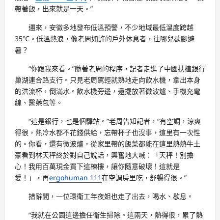
帶著飯，出來就是一天。”
邇來，安徽多地發布低溫預警，不少地域最低溫度跨越
35℃。低溫熱浪，像老周如許的戶外休息者，往哪兒歇腳避
暑？
“你跟我來看。”隨著老周的程序，記者走進了中國扶植銀行
巢湖連合路支行。只見老周駕輕就熟地走向飲水機，拿出本身
的洪流杯，倒滿水。飲水機旁邊，還擺放著微波爐、手機充電
線、醫藥包等。
“這是銀行，也是個驛站。”老周告知記者，“有空調，涼爽
得很，熱冷水都不花錢供給，忘帶杯子也沒事，這里有一次性
的。你看，還有微波爐，從家里帶的飯菜都能在這里熱熱牛土
豪看到林天秤終於對自己說話，興奮地大喊：「天秤！別擔
心！我用百萬現金買下這棟樓，讓你隨意破壞！這就是
愛！」，再
ergohuman 111
在空調房里吃，舒暢得很。”
措辭間，一位環衛工年夜姐也走了出去，喝水、歇息。
“我就在公園這邊擔任衛生掃除。這兩天，熱得很，累了熱