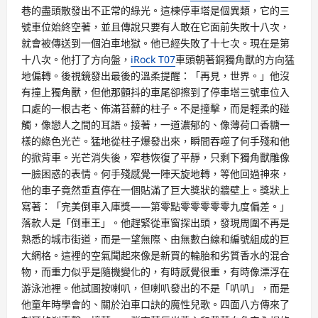
巷的盡頭散發出不正常的綠光。這棟停車塔是個異類，它的三
號車位始終空著，並且傳說只要有人敢在它面前失敗十八次，
就會被傳送到一個泊車地獄。他已經失敗了十七次。現在是第
十八次。他打了方向盤，
iRock T07
車頭朝著銅獨角獸的方向猛
地偏轉。後視鏡發出最後的溫柔提醒：「再見，世界。」他沒
有撞上獨角獸，但他那顫抖的車尾卻擦到了停車塔三號車位入
口處的一根古老、佈滿苔蘚的柱子。不是撞擊，而是輕柔的碰
觸，像戀人之間的耳語。接著，一道濃郁的、像薄荷口香糖一
樣的綠色光芒。猛地從柱子爆發出來，瞬間吞噬了何手殘和他
的掀背車。光芒消失後，窄巷恢復了平靜，只剩下獨角獸雕像
一臉困惑的表情。何手殘感覺一陣天旋地轉，等他回過神來，
他的車子竟然垂直停在一個貼滿了巨大獎狀的牆壁上。獎狀上
寫著：「完美倒車入庫獎——第零點零零零零零九度偏差。」
落款人是「倒車王」。他趕緊從車窗探出頭，發現周圍不再是
熟悉的城市街道，而是一望無際、由無數白線和編號組成的巨
大網格。這裡的空氣聞起來像是新買的輪胎和劣質香水的混合
物，而重力似乎是隨機變化的，有時感覺很重，有時像漂浮在
游泳池裡。他試圖按喇叭，但喇叭發出的不是「叭叭」，而是
他童年時學會的、關於泊車口訣的魔性兒歌。四面八方傳來了