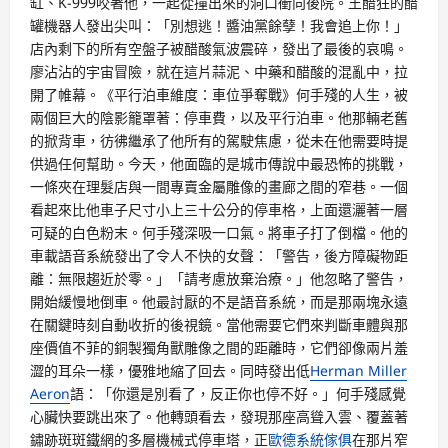
缸、K-999咬著他，一起從撞出來的洞口衝向後院。王醋狂的醋
罐機器人發出尖叫：「別想逃！醬油黨餘孽！我會追上你！」
店內剩下的所有空盤子被醋酸氣波震碎，發出了最後的哀鳴。
廖沾沾的宇宙冒險，就在這片蒜泥、中藥和醋酸的混亂中，拉
開了帷幕。《平行泊車維度：車位爭奪戰》何手殘的人生，被
兩個巨大的陰影籠罩著：停車費，以及平行泊車。他那輛老舊
的掀背車，彷彿繼承了他所有的駕駛焦慮，從未在他需要時提
供過任何幫助。今天，他面臨的是城市傳說中最恐怖的挑戰，
一條夾在理髮店與一間專賣金屬雕像的畫廊之間的窄巷。一個
看起來比他車子尺寸小上三十公分的停車格，上面還灑著一層
可疑的白色粉末。何手殘深吸一口氣。將車子打了倒檔。他的
車載語音系統發出了令人不快的女聲：「警告，後方障礙物距
離：無限趨近於零。」「請考慮放棄治療。」他忽略了警告，
開始緩慢地倒車。他最討厭的不是語音系統，而是那兩塊永遠
在關鍵時刻自動收折的後視鏡。當他需要它們來判斷車體與那
座價值不菲的銅製獨角獸雕像之間的距離時，它們卻像兩片羞
澀的耳朵一樣，優雅地縮了回去。同時發出低
Herman Miller
Aeron
語：「你還是別看了，反正你也停不好。」何手殘感覺
心臟快要跳出來了。他轉頭看去，發現那座高聳入雲、覆蓋著
鏽跡斑斑鐵網的多層機械式停車塔，正
歐德系統傢俱
在那片窄