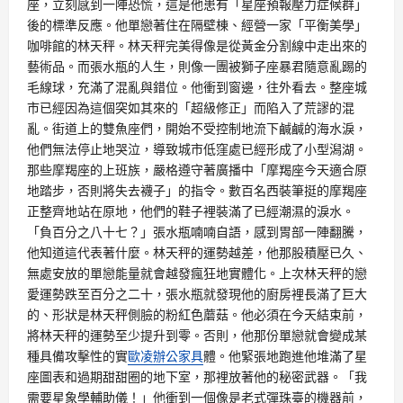
座，立刻感到一陣恐慌，這是他患有「星座預報壓力症候群」
後的標準反應。他單戀著住在隔壁棟、經營一家「平衡美學」
咖啡館的林天秤。林天秤完美得像是從黃金分割線中走出來的
藝術品。而張水瓶的人生，則像一團被獅子座暴君隨意亂踢的
毛線球，充滿了混亂與錯位。他衝到窗邊，往外看去。整座城
市已經因為這個突如其來的「超級修正」而陷入了荒謬的混
亂。街道上的雙魚座們，開始不受控制地流下鹹鹹的海水淚，
他們無法停止地哭泣，導致城市低窪處已經形成了小型潟湖。
那些摩羯座的上班族，嚴格遵守著廣播中「摩羯座今天適合原
地踏步，否則將失去襪子」的指令。數百名西裝筆挺的摩羯座
正整齊地站在原地，他們的鞋子裡裝滿了已經潮濕的淚水。
「負百分之八十七？」張水瓶喃喃自語，感到胃部一陣翻騰，
他知道這代表著什麼。林天秤的運勢越差，他那股積壓已久、
無處安放的單戀能量就會越發瘋狂地實體化。上次林天秤的戀
愛運勢跌至百分之二十，張水瓶就發現他的廚房裡長滿了巨大
的、形狀是林天秤側臉的粉紅色蘑菇。他必須在今天結束前，
將林天秤的運勢至少提升到零。否則，他那份單戀就會變成某
種具備攻擊性的實
歐凌辦公家具
體。他緊張地跑進他堆滿了星
座圖表和過期甜甜圈的地下室，那裡放著他的秘密武器。「我
需要星象學輔助儀！」他衝到一個像是老式彈珠臺的機器前，