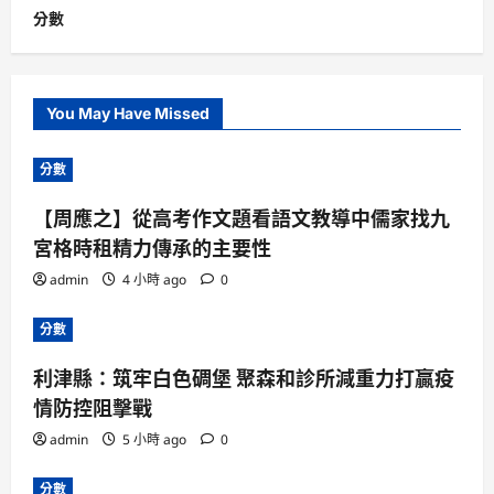
分數
You May Have Missed
分數
【周應之】從高考作文題看語文教導中儒家找九
宮格時租精力傳承的主要性
admin
4 小時 ago
0
分數
利津縣：筑牢白色碉堡 聚森和診所減重力打贏疫
情防控阻擊戰
admin
5 小時 ago
0
分數