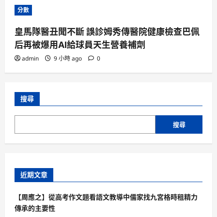
分數
皇馬隊醫丑聞不斷 誤診姆秀傳醫院健康檢查巴佩
后再被爆用AI給球員天生營養補劑
admin
9 小時 ago
0
搜尋
搜尋
近期文章
【周應之】從高考作文題看語文教導中儒家找九宮格時租精力
傳承的主要性