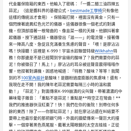
代金屬保險箱的東西。他輸入了密碼：「一醬二醋三油四辣五
蒜泥」（這是醬料界的基礎公式，
bestmade工學椅
只有像他
這樣的傳統派才會用）。保險箱打開，裡面沒有黃金，只有一
個閃爍著詭異紅色光芒的儀器。這儀器很像一個老式的對講
機，但頂部插著一根彎曲的、像韭菜一樣的天線。他顫抖著拿
起儀器，按下通話鈕。儀器發出「滋——」的電流聲，接著傳
來一陣高八度、急促且充滿養生焦慮的聲音。「喂！是廖沾沾
嗎！快接聽！這裡是 K-999！宇宙水餃聯盟特級
Wilkhahn
特
務！你那邊是不是已經聞到宇宙級的酸味了？我們需要你的蒜
泥！你被徵召了！馬上！」廖沾沾的耳朵被這聲音震得嗡嗡作
響，他捏著對講機，困惑地喊道：「特務？酸味？等等！我聞
到的不
100室內設計
是酸味！是麵粉過度膨脹的焦慮味！還有，
我現在走不開！我的陳年老蒜泥需要每隔三小時的溫和震
動！」「蒜泥？」對面傳來K-999崩潰的尖叫聲，帶著濃濃的中
藥味電子雜音：「重點不是蒜泥！重點是**時空正在彎曲！**
我們的推進器快沒紅棗了！快！我們在你的後院！別帶任何多
餘的東西！除了——你那缸蒜泥！」就在廖沾沾還在糾結要不
要帶上他最珍愛的那把銀勺時，外面的牆壁傳來一聲巨大的撞
擊。一個穿著黑色燕尾服、戴著太陽眼鏡的太空吉娃娃，正從