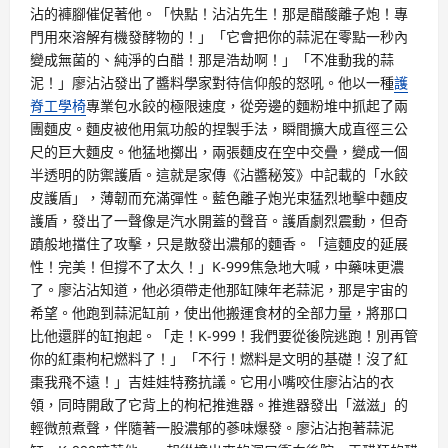
沾的褲腳催促著他。「快點！沾沾先生！那是醋酸離子炮！專
門用來溶解有機發酵物的！」「它會把你的蒜泥在零點一秒內
變成無菌的、純淨的白醋！那是浩劫啊！」「不准動我的蒜
泥！」廖沾沾發出了醬料學家對待信仰般的怒吼。他以一種
護
脊工學椅
專業包水餃的極限速度，從旁邊的麵粉堆中抓起了兩
團麵皮。麵皮被他用氣功般的捏製手法，瞬間擴大成直徑三公
尺的巨大麵皮。他猛地擲出，兩張麵皮在空中交疊，變成一個
半透明的防禦護盾。這就是家傳《沾醬秘笈》中記載的「水餃
皮護盾」，薄韌而充滿彈性。藍色離子炮光束猛烈地擊中麵皮
護盾，發出了一聲像是汽水開蓋的聲音。護盾劇烈震動，但奇
蹟般地擋住了攻擊，只是散發出濃郁的麵香。「這麵皮的延展
性！完美！但撐不了太久！」K-999焦急地大喊，中藥味更濃
了。廖沾沾知道，他必須帶走他那缸陳年老蒜泥，那是宇宙的
希望。他跑到蒜泥缸前，使出他搬運食材的全部力量，將那口
比他還胖的缸抱起。「走！K-999！我們要從後院逃跑！別再管
你的紅棗枸杞燃料了！」「不行！燃料是文明的基礎！沒了紅
棗我飛不遠！」吉娃娃特務抗議。它用小嘴咬住廖沾沾的衣
領，同時開啟了它背上的枸杞推進器。推進器發出「滋滋」的
輕微煎煮聲，伴隨著一股濃郁的蔘味爆發。廖沾沾抱著蒜泥