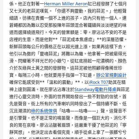
係。他正在對著一
Herman Miller Aeron
缸已經發酵了七個月
又七天的老蒜泥嘆氣。「你還不夠靈動，我的蒜泥。」他輕聲
細語，彷彿在責備一個不上進的孩子。店內只有他一個人，連
蒼蠅都因為難以忍受那股陳年蒜頭混合著鐵鏽與淡淡絕望的味
道而選擇繞道飛行。今天的營業額是：零。廖沾沾不安的不是
店裡的生意，而是他對**「蒜泥成本焦慮症」**的深層恐懼。
新鮮蒜頭每公斤的價格正在以超光速上漲，如果再這樣下去，
他引以為傲的「靈魂蒜泥」將難以為繼。他拿著一把被磨得光
滑、閃耀著不祥光芒的小銀勺，從缸底撈起一坨濃稠的、顏色
介於灰綠與土黃之間的發酵物。這蒜泥被他照顧得像稀世珍
寶，每隔三小時，他就要用手指彈一下缸邊，
辦公室規劃設計
確保它能感受到**「溫和的震動」**，以
iRock T07
助其在精
神上達到圓滿。就在廖沾沾專注於
Standway電動升降桌
與蒜泥
進行心靈交流時，外面的世界開始發出一些不對勁的信號。首
先是聲音。街上所有的汽車喇叭同時發出了一個持續不斷、低
沉且潮濕的
綠的系統傢俱
「咕嚕——咕嚕——」聲。這聲音不
是引擎聲，也不是正常的鳴笛聲，而像是一個巨大的、消化不
良的胃在哀嚎。廖沾沾皺著眉頭，這嚴重干擾了他蒜泥的「寧
靜冥想」。他決定出去看個究竟，順手從桌上拿了一張髒兮兮