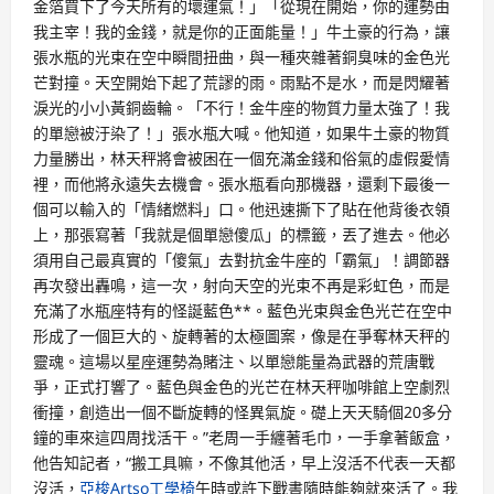
金箔買下了今天所有的壞運氣！」「從現在開始，你的運勢由
我主宰！我的金錢，就是你的正面能量！」牛土豪的行為，讓
張水瓶的光束在空中瞬間扭曲，與一種夾雜著銅臭味的金色光
芒對撞。天空開始下起了荒謬的雨。雨點不是水，而是閃耀著
淚光的小小黃銅齒輪。「不行！金牛座的物質力量太強了！我
的單戀被汙染了！」張水瓶大喊。他知道，如果牛土豪的物質
力量勝出，林天秤將會被困在一個充滿金錢和俗氣的虛假愛情
裡，而他將永遠失去機會。張水瓶看向那機器，還剩下最後一
個可以輸入的「情緒燃料」口。他迅速撕下了貼在他背後衣領
上，那張寫著「我就是個單戀傻瓜」的標籤，丟了進去。他必
須用自己最真實的「傻氣」去對抗金牛座的「霸氣」！調節器
再次發出轟鳴，這一次，射向天空的光束不再是彩虹色，而是
充滿了水瓶座特有的怪誕藍色**。藍色光束與金色光芒在空中
形成了一個巨大的、旋轉著的太極圖案，像是在爭奪林天秤的
靈魂。這場以星座運勢為賭注、以單戀能量為武器的荒唐戰
爭，正式打響了。藍色與金色的光芒在林天秤咖啡館上空劇烈
衝撞，創造出一個不斷旋轉的怪異氣旋。礎上天天騎個20多分
鐘的車來這四周找活干。”老周一手纏著毛巾，一手拿著飯盒，
他告知記者，“搬工具嘛，不像其他活，早上沒活不代表一天都
沒活，
亞梭Artso工學椅
午時或許下戰書隨時能夠就來活了。我