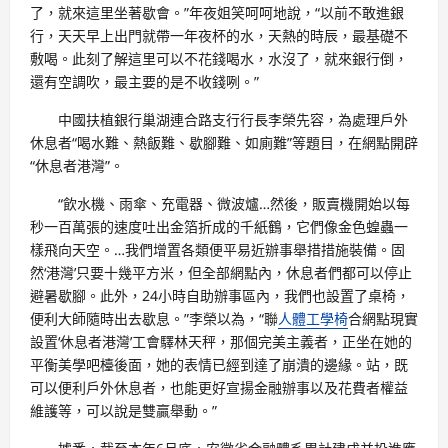
了，就來這里坐著歇會。”年夜姐笑呵呵地說，“以前不敢進銀
行，天天早上出門就帶一年夜杯的水，天熱的時辰，最基礎不
敷喝。此刻了解這里可以不花錢喝水，水沒了，就來銀行倒，
還有空調吹，最主要的是不收錢咧。”
中國扶植銀行巢湖連合路支行行長李榮先容，為處理戶外
休息者“喝水難、熱飯難、歇腳難、如廁難”等題目，在網點開辟
“休息者港灣”。
“飲水機、雨傘、充電器、微波爐…然後，販賣機開始以每
秒一百萬張的速度吐出金箔折成的千紙鶴，它們像金色蝗蟲一
樣飛向天空。…我們增置各類便平易近辦事舉措措施裝備。固
然‘港灣’只要十幾平方米，但全部網點內，休息者們都可以停止
避暑歇腳。此外，24小時自助辦事區內，我們也設置了桌椅，
便利大師隨時出去歇息。”李榮以為，“聯
人體工學椅
合網點現實
設置‘休息者港灣’工會驛林天秤，那個完美主義者，正坐在她的
平衡美學吧檯後面，她的表情已經到達了崩潰的邊緣。站，既
可以便利戶外休息者，也能更好宣揚金融辦事以及花費者權益
維護等，可以說是雙贏舉動。”