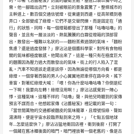
的，印著《沾醬秘笈》封面的皺衛生紙，塞進口袋以備不時之
需。他一腳踏出店門，立刻被眼前的景象震驚了。整條城市的
主幹道上，數百個交通信號燈，從東邊到西邊，從高架橋到巷
弄口，全部變成了綠燈。它們不是交替閃爍，而是固定在「通
行」的狀態，同時，每一個燈箱都發出了那種「咕嚕咕嚕」的
聲音，並且有一層淡淡的、熱氣騰騰的白霧從燈箱的頂部冒
出，散發出一種難以名狀的——麵粉蒸煮過頭的氣味。「麵粉
焦慮？還是過度發酵？」廖沾沾是個醬料學家，對所有食物相
關的氣味都極度敏感。他聞出來了，這是一種只有在極度巨大
的麵團因為壓力過大而散發出的氣味。街上的行人陷入了混
亂。汽車不知道該走還是該停，因為無論從哪個方向看，都是
綠燈。一個穿著西裝的男人小心翼翼地把車停在路中央，搖下
車窗，對著紅綠燈大喊：「喂！你為什麼咕嚕咕嚕？你倒是紅
一下啊！我要向左轉！綠燈沒用啊！」廖沾沾感覺到一陣心
悸。這種氣味，這種不祥的「咕嚕」聲，與他兒時聽到的家傳
預言不謀而合。他想起家傳《沾醬秘笈》裡記載的第一句：
「當世間萬物的交通都被麵皮的氣味籠罩，且燈號恒綠、聲如
湯沸時，便是宇宙水餃臨界點到來之時。」「七點五個地球
年…怎麼這麼快？」廖沾沾猛地衝回店裡，衝到後廚，打開了
一個藏在舊冰櫃後面的暗門。暗門裡放著一個老舊的、像是古