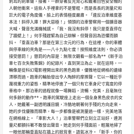
刺耳的剎車聲，接著，一群穿著反光背心和戴著白色安全帽的
人朝他衝來。這些人手裡拿的不是警棍，而是長長的測量尺和
巨大的電子角度儀，臉上的表情極度嚴肅。「違反泊車維度基
本法！斜停入庫！罪大惡極！」領頭的泊車警察用一個擴音器
大喊，聲音充滿機械感。「我、我沒有斜停！我只是垂直停在
了牆壁上！」何手殘趕緊為自己辯解，但聲音因為恐懼而顫
抖。「垂直泊車？那是在第三次元的行為，在這裡，你的車體
與停車線的夾角是——八十九點七度！按照維度法則，你必須
接受懲罰！」懲罰的內容是：無限次觀看一部名為**《新手泊
車七百次失敗集錦》的紀錄片，直到哭泣為止。就在這時，一
輛像是從科幻電影裡開出來的黑色跑車，優雅地從網格的邊緣
漂移而過。跑車的輪胎發出令人陶醉的摩擦聲，它以一種近乎
蔑視重力的姿態，精準地停進了一個只有它車身尺寸寬度的停
車格中。那泊車的過程就像一場舞蹈，流暢、完美，且毫無任
何多餘的動作**。跑車的駕駛座上走出一個全身黑色皮衣的女
人，她戴著一副透明護目鏡，冷酷地朝著何手殘的方向走來。
她的步伐優雅而精準，每一步都像是被測量過一樣，完美地落
在網格線上。「車影大人！」泊車警察們立刻立正站好，連測
量尺都顫抖著不敢發出聲音。她走到何手殘面前，輕蔑地掃了
一眼他那輛垂直貼在牆上的掀背車，語氣冰冷。「新手，你的