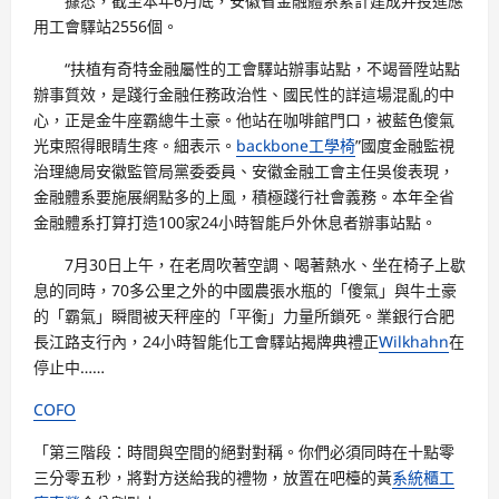
據悉，截至本年6月底，安徽省金融體系累計建成并投進應
用工會驛站2556個。
“扶植有奇特金融屬性的工會驛站辦事站點，不竭晉陞站點
辦事質效，是踐行金融任務政治性、國民性的詳這場混亂的中
心，正是金牛座霸總牛土豪。他站在咖啡館門口，被藍色傻氣
光束照得眼睛生疼。細表示。
backbone工學椅
”國度金融監視
治理總局安徽監管局黨委委員、安徽金融工會主任吳俊表現，
金融體系要施展網點多的上風，積極踐行社會義務。本年全省
金融體系打算打造100家24小時智能戶外休息者辦事站點。
7月30日上午，在老周吹著空調、喝著熱水、坐在椅子上歇
息的同時，70多公里之外的中國農張水瓶的「傻氣」與牛土豪
的「霸氣」瞬間被天秤座的「平衡」力量所鎖死。業銀行合肥
長江路支行內，24小時智能化工會驛站揭牌典禮正
Wilkhahn
在
停止中……
COFO
「第三階段：時間與空間的絕對對稱。你們必須同時在十點零
三分零五秒，將對方送給我的禮物，放置在吧檯的黃
系統櫃工