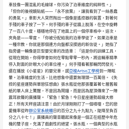
車技像一團混亂的毛線球。你污染了泊車維度的純粹性。」
「但你的後視鏡貼紙——『永不放棄』，讓我看到了一絲愚蠢
的勇氣。」車影大人突然掏出一個像是遙控器的裝置，對著何
手殘的車子按了一下。何手殘的車子從牆上脫落，在空中旋轉
了一百八十度，穩穩地停在了地面上的一個停車格中。這次，
夾角是——零度。「你被分配給我的泊車學徒了。如果泊車是
一種宗教，你就是那個連方向盤都沒摸過的新信徒。」她指了
指旁邊一輛像是巨型嬰兒車的改造車：「這是你的訓練工具，
從現在開始，你得學會如何在零點零零一秒內，將這輛車精準
停入對面的針眼大小的車位裡。」何手殘看著那輛閃閃發光、
還在播放《小星星》的嬰兒車，感
亞梭Artso工學椅
到一陣眩
暈。泊車維度的生活，比他想象中還要無理頭一百萬倍。《失
控的星座運勢與單戀狂想曲》張水瓶從他那張覆蓋著七層舊報
紙的單人床上驚醒，不是因為鬧鐘，而是因為屋頂傳來了一陣
震耳欲聾的廣播聲。「緊急！緊急！今日星座運勢超級大修
正！所有天秤座請注意！由於月球剛剛打了一個噴嚏，您的戀
愛機率從昨
辦公室系統櫃
日的百分之九十九點九，陡降至負百
分之八十七！」廣播員的聲音聽起來像是一個正在經歷中年危
機的雙子座，充滿了戲劇性的絕望。張水瓶，一個典型的水瓶