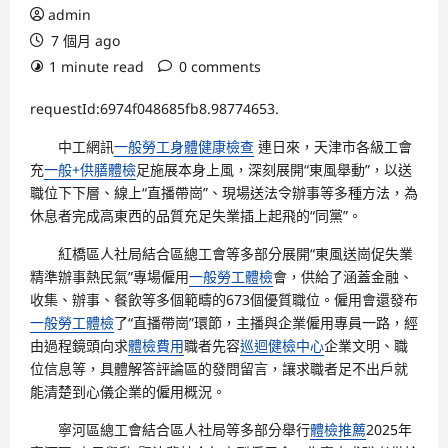
admin
7 個月 ago
1 minute read
0 comments
requestId:6974f048685fb8.98774653.
中工網訊
一般勞工身體健康檢查
連日來，天津市各級工會
充
一般+供膳體檢
足施展本身上風，深刻展開“東風舉動”，以送
職位下下層、線上“直播帶崗”、現場送法令辦事等多種方法，為
休息者完成高東西的品質充足失業插上起飛的“同黨”。
紅橋區人社局結合區總工會等多部分展開“東風送崗促失業
精準辦事熱民氣”專場僱用
一般勞工體檢
會，供給了涵蓋金融、
收集、辦事、餐飲等多個範疇的673個優質職位。僱用會還發布
一般勞工體檢
了“直播帶崗”環節，主播與企業僱用專員一路，經
由過程鏡頭向求
體檢費用
職者先容
巡迴健檢中心
企業文明、職
位信息等，具體解答評論區的發問留言，讓求職者足不出戶就
能清楚到心儀企業的僱用概況。
寧河區總工會結合區人社局等多部分舉行
體檢推薦
2025年