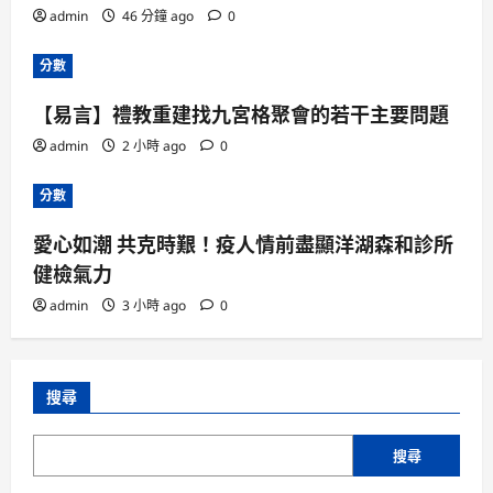
admin
46 分鐘 ago
0
分數
【易言】禮教重建找九宮格聚會的若干主要問題
admin
2 小時 ago
0
分數
愛心如潮 共克時艱！疫人情前盡顯洋湖森和診所
健檢氣力
admin
3 小時 ago
0
搜尋
搜尋