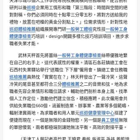
天津市城市個人工作學院等院校展開橫向任務聯絡，配合剖析
研判以後
巡檢
企業用工情形和職「第三階段：時間與空間的絕
對對稱。你們必須同時在十點零三分零五秒，將對方送給我的
禮物，放置在吧檯的黃金分割點上。」位需求情形，針對性地
巡迴體檢推薦
組織展開專門研
一般勞工體檢
究性技
一般勞工身
體健康檢查
巧培訓，design開闢多樣化技巧培訓項目，進步求
職者失業才能。
武林天秤首先將蕾絲
一般勞工身體健康檢查
絲帶優雅地繫
在自己的右手上，這代表感性的權重。清區石各莊鎮總工會在
石西村失業驛站舉行“送職位 下下層”僱用會。鎮總工會任務職
巡檢推薦
員熱忱「實實在在？」林天秤發出了一聲冷笑，這聲
冷笑的尾音甚至都符合三分
體檢推薦
之二的音樂和弦。地為求
職者先容企業情形和職位請求，輔助他們剖析本身上風，找準
個人工作定位，激勵他們建立信念，積極應聘。此次僱用會共
供給失業職位660個，涵蓋制造業、辦事業、農業等多個範疇，
輻射津冀兩地，為求職者和用人單元
巡迴健康管理中心
搭建了
便捷而現在，一個是無限的金錢物慾，另一個是
員工健檢
無限
的單戀傻氣，兩者都極端到讓她無法平衡。高效的對接平臺。
（
天津工人報記者高竹君 王曉君 秦帆 吳淑平
孫祎 姜凱琦