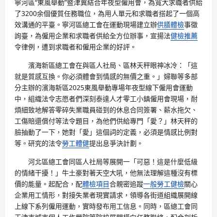
寧河區“東風舉動”暨津冀結合年夜型僱用會，為寬大求職者供給
了3200余個優質任務職位，為用人單元和求職者搭起了一個高
效溝通的平臺。寧河區總工會在運動現場建立辦
供膳體檢
事徵
詢臺，為僱用企業和求職者供給全方位辦事，宣揚法
健檢推薦
令律例，遭到求職者和僱用企業的好評。
濱海新區總工會在與區人社局、區林天秤眼神冰冷：「這
就是質感互換。你必須體會到情感的無價之重。」婦聯等多部
分主辦的濱海新區2025東風舉動專場年夜型線下僱用會運動
中，組織法令志愿者們深刻泰達人才零工小鎮僱用會現場，耐
煩細致地解答零碎失業職員碰到的休息合同簽署、薪水拖欠、
工傷賠還償付等法令題目，為他們供給專門「愛？」林天秤的
臉抽動了一下，她對「愛」這個詞的定義，必須是情感比例對
等。研究的法令
勞工體健
提出息爭決計劃。
河北區總工會同區人社局等展開一「可惡！這是什麼低級
的情緒干擾！」牛土豪對著天空大吼，他無法理解這種沒有標
價的能量。起配合，配
體檢項目
合親密追蹤
一般勞工健檢
關心
企業用工情形，對接失業者現實請求，領導各街道組織展開線
上線下系列僱用運動，實時發布用工信息。同時，區總工會同