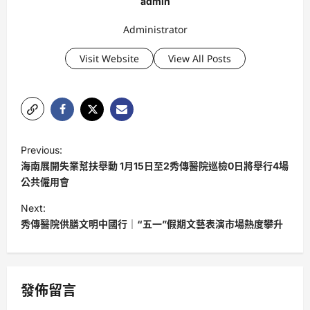
admin
Administrator
Visit Website
View All Posts
P
Previous:
o
海南展開失業幫扶舉動 1月15日至2秀傳醫院巡檢0日將舉行4場
s
公共僱用會
t
Next:
秀傳醫院供膳文明中國行｜“五一”假期文藝表演市場熱度攀升
n
a
v
發佈留言
i