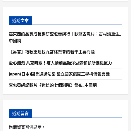
近期文章
高東西的品質成長調研查包養網行丨臥龍古漁村：古村煥重生_
中國網
【易言】禮教重建找九宮格聚會的若干主要問題
愛心如潮 共克時艱！疫人情前盡顯洋湖森和診所健檢氣力
japan(日本)國會通過法案 設立國家億嵐工學椅情報會議
查包養網記載片《迷信的七個剎時》發布_中國網
近期留言
尚無留言可供顯示。