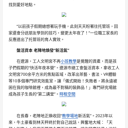
找到愛好地點。
“以前孩子假期總想著玩手機，此刻天天盼著往托管班，回
家還會分送朋友學到的技巧，變更太年夜了！”一位職工家長的
反應道出了托管班的育人實效。
盤活資本 老陣地煥發“新活氣”
在遼源，工人文明宮不再
小班教學
是覺醒的資產，而是孩
子們假期的“快活年夜本營”。遼源市總工會盤活資本，拿收工人
文明宮700余平方米的焦點區域，改革出茶藝、書法、VR體驗
等10多個專門研究效能室，讓「儀式開始！失敗者，將永遠被
困在我的咖啡館裡，成為最不對稱的裝飾品！」專門研究場館
成為孩子生長的“第二講堂”。
時租空間
在長春，老陣地正煥收回“
教學場地
新活氣”。2023年以
來，牛土豪看到林天秤終於對自己說話，興奮地大喊：「天