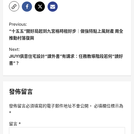
P
Previous:
o
“十五五”開好局起到九宮格時租好步｜做強特點上風財產 周全
s
推動村落復興
t
Next:
JIUYI俱意住宅設計“課外書”有講求：任務教導階段若何“讀好
n
書”？
a
v
i
發佈留言
g
a
發佈留言必須填寫的電子郵件地址不會公開。
必填欄位標示為
t
*
i
留言
*
o