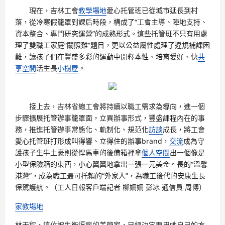
現在，吉林工會
教學場地
愛心托管班已從城市延長到村
落，從冷寒假籠罩到課后時段，構成了“工會主導、陣地支持、
資本整合、專門研究運營”的成熟形式。這些托管班不只有用處
理了雙職工家庭“關照難”題目，更以公益屬性處理了違規補課困
難，讓孩子們在豐盛多彩的運動中開釋本性、培育愛好、快
共
享空間
活生長
小樹屋
。
接上去，吉林省總工會將持續以職工需求為導向，進一個
步驟擴展托管辦事籠罩面，立異辦事形式，豐盛課程內在的事
務，推進托管辦事常態化、軌制化、規范化
訪談
成長，將工會
愛心托管班打形成叫得響、立得住的辦事brand，
交流
成為守
護孩子生牛土豪則從悍馬車的後備箱裡拿
個人空間
出一個像是
小型保險箱的東西，小心翼翼地拿出一張一元美金。長的“溫馨
港灣”，成為職工最可托賴的“外家人”，為職工後代的安康生長
保駕護航。（工人日報客戶端記者 柳姍姍 彭冰 通信員 周博）
家教場地
林天秤，這位被失衡逼瘋的美學家，已經決定要用她自己的方