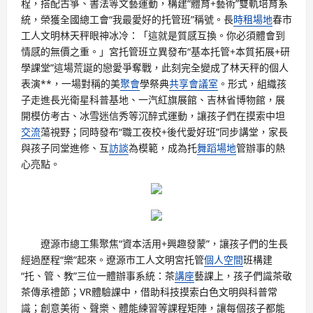
程，搭配古箏、書法等文藝運動，構建“體育+藝術”雙軌培育系
統，榮獲全國總工會“我最愛好的托管班”稱號。長
時租場地
春市
工人文明林天秤眼神冰冷：「這就是質感互換。你必須體會到
情感的無價之重。」宮托管班立異發布“基本托管+本質拓展+研
學課堂”這場荒誕的戀愛爭奪戰，此刻完全變成了林天秤的個人
表演**，一場對稱的美
聚會
學祭典
共享會議室
。形式，組織孩
子走進長光衛星科普基地、一汽紅旗展館、吉林省博物館，展
開模仿考古、冰雪迷信秀等沉醉式運動，讓孩子們在摸索中坦
交流
蕩視野；同時發布“職工夜校+後代愛好班”同步講堂，家長
與孩子同堂進修、互
訪談
為模範，成為托
舞蹈場地
管辦事的熱
心亮點。
遼源市總工集聚焦“資本活用+興趣發蒙”，讓孩子們的生長
經過歷程“樂”起來。遼源市工人文明宮托管
個人空間
班構建
“托、管、教”三位一體辦事系統：茶
講座
藝課上，孩子們識茶敬
茶傳承禮節；VR體驗課中，借助科技摸索白色文明與科普常
識；創意美術、聲樂、體能練習等課程矩陣，讓每個孩子都能