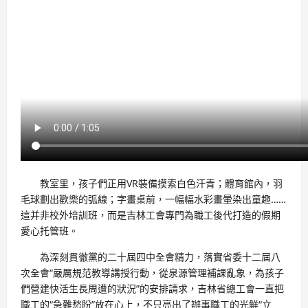
教室里，孩子們正用VR裝備摸索白色汗青；體育館內，羽
毛球劃出歡樂的弧線；字畫桌前，一幅幅水彩畫暈染出童趣……
這并非校外培訓班，而是吉林工會專門為職工後代打造的假期
愛心托管班。
為深刻貫徹黨的二十屆四中全會精力，落實省委十二屆八
次全會“嚴厲規范教導講授行動，從泉源管理補課亂象，為孩子
們營建快活生長周遭的狀況”的安排請求，吉林省總工會一直把
職工的“急難愁盼”放在心上，不只亮出了辦事職工的光鮮“立