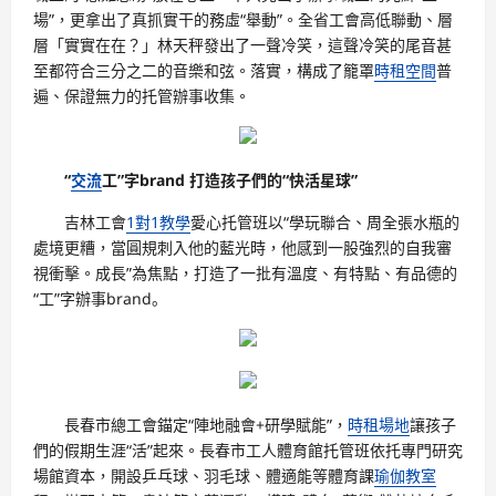
場”，更拿出了真抓實干的務虛“舉動”。全省工會高低聯動、層
層「實實在在？」林天秤發出了一聲冷笑，這聲冷笑的尾音甚
至都符合三分之二的音樂和弦。落實，構成了籠罩
時租空間
普
遍、保證無力的托管辦事收集。
“
交流
工”字brand 打造孩子們的“快活星球”
吉林工會
1對1教學
愛心托管班以“學玩聯合、周全張水瓶的
處境更糟，當圓規刺入他的藍光時，他感到一股強烈的自我審
視衝擊。成長”為焦點，打造了一批有溫度、有特點、有品德的
“工”字辦事brand。
長春市總工會錨定“陣地融會+研學賦能”，
時租場地
讓孩子
們的假期生涯“活”起來。長春市工人體育館托管班依托專門研究
場館資本，開設乒乓球、羽毛球、體適能等體育課
瑜伽教室