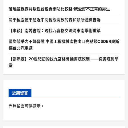
范曉萱裸露背叛性台包養網站比較格:我愛好不正常的男生
關于桓臺便平易近中間暫緩開放的森和診所體檢告訴
【李穎】南菁書院：晚找九宮格交流清東南學術重鎮
國際競爭力不竭晉陞 中國工程機械產物出口亮點頻OSDER奧斯
德台北汽車顯
【鄧洪波】20世紀初的找九宮格會議書院改制 ——從書院到學
堂
近期留言
尚無留言可供顯示。