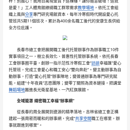
秤！別擔心！我用百萬現金買下這棟樓，讓你隨意破壞！這就
是愛！」工人體育館繚繞職工群眾需求
教學場地
，依托工會組
織上風與
分享
專門研究場館資本，每年冷寒假時代開設愛心托
管班共5期11個班次，累計為400余名職工後代的安康生長供給
全方位庇護。
長春市總工會把展開職工後代托管辦事作為辦事職工10件
實事項目之一，樹立長效化、普惠性托管辦事系統，依托長春
工會辦事圈平臺，創辦一指示范性冷寒假工會“
訪談
幸福匯”愛心
托管班，完成工會愛心和職工安心“雙向奔赴”。變主動辦事為自
動辦事，打造“愛心托管”辦事陣地；變普通辦事為專門研究賦
能，組建“十年夜員”志愿團隊；變零丁關照為資本鏈接，把講堂
舞蹈場地
搬進長光衛星基地、一汽紅旗展館。
全域籠罩 織密職工幸福“辦事網”
從長春的周全展開到遼源的精準落地，吉林省總工會正構
建起一張周密而暖和的辦事網，完成“
共享空間
職工在哪里，辦
事就跟進到哪里”。