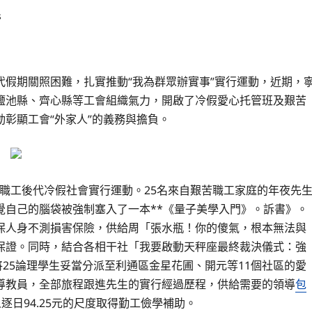
s
假期關照困難，扎實推動“我為群眾辦實事”實行運動，近期，
鹽池縣、齊心縣等工會組織氣力，開啟了冷假愛心托管班及艱苦
動彰顯工會“外家人”的義務與擔負。
苦職工後代冷假社會實行運動。25名來自艱苦職工家庭的年夜先
覺自己的腦袋被強制塞入了一本**《量子美學入門》。訴書》。
保人身不測損害保險，供給周「張水瓶！你的傻氣，根本無法與
保證。同時，結合各相干社「我要啟動天秤座最終裁決儀式：強
將25論理學生妥當分派至利通區金星花圃、開元等11個社區的愛
導教員，全部旅程跟進先生的實行經過歷程，供給需要的領導
包
日94.25元的尺度取得勤工儉學補助。