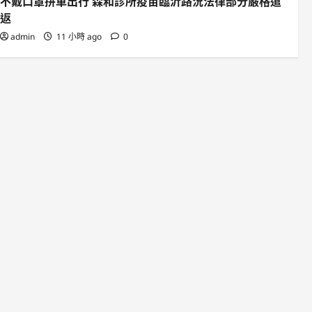
不戴口罩拼車出行 森和診所疫苗臨沂路況法律部分嚴格遣
返
admin
11 小時 ago
0