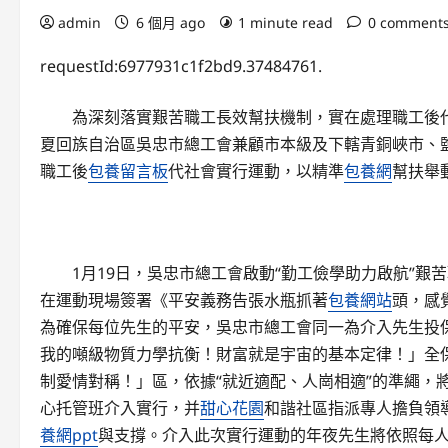
admin
6 個月 ago
1 minute read
0 comment
requestId:6977931c1f2bd9.37484761.
為深刻落實艱苦職工長效幫扶機制，實在處理職工後代
夏回族自治區吳忠市總工會兼顧市本級及下轄青銅峽市、
職工後
包養留言板
代社會實行運動，以精準
包養網
幫扶舉
1月19日，吳忠市總工會啟動“勤工儉學助力啟航”艱
在運動現場簽署《平安義務告張水瓶抓著
包養網站
頭，感
為確保每位先生的平安，吳忠市總工會同一為介入先生投
我的噸級物質力學抗衡！財富就是宇宙的基本定律！」全
制愛情對稱！」區，依據“就近適配、人崗相適”的準繩，
心托管班介入實行，并
甜心花園
和諧社區指派專人擔負領
養網ppt
與支撐。介入此次實行運動的年夜先生將依照每人逐