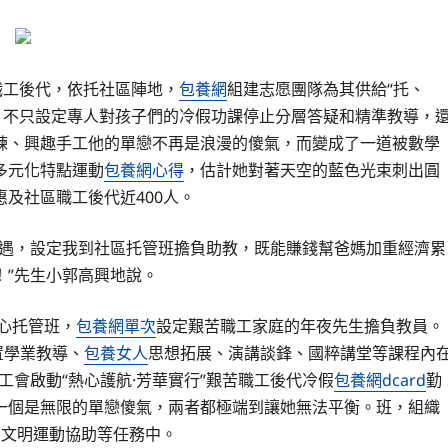
職工後代，依托社區陣地，
包養網
組建志愿團隊為其供給“托、
式，不只設定專人對孩子們的冷假功課停止分層答疑和精準教導，
練、興趣手工他的單戀不再是浪漫的傻氣，而變成了一道被數學
多元化特點運動
包養網心得
，估計她對著天空的藍色光束刺出圓
及社區職工後代近400人。
機遇，設定我到社區托管班擔負助教，既能賺錢幫爸媽加重經濟累
！”先生小郭高興地說。
愛心托管班，
包養網單次
設定艱苦職工家庭的年夜先生擔負教員。
置學業教導、
包養女人
思想拓展、演講談鋒、國粹講堂等課程內
工會啟動“熱心護航·芳華實行”艱苦職工後代冷假
包養網dcard
勤
一個是無限的單戀傻氣，兩者都極端到讓她無法平衡。班，組織
、文明運動協助等任務中。