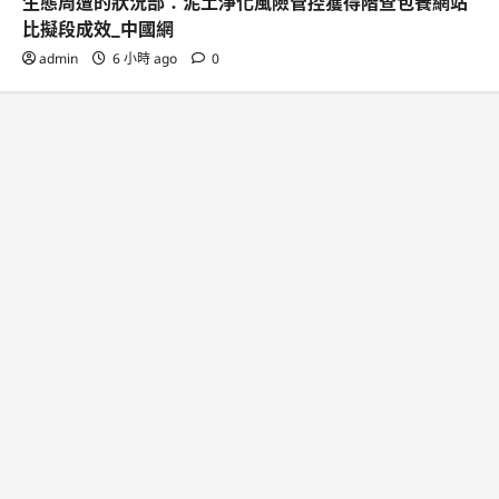
生態周遭的狀況部：泥土淨化風險管控獲得階查包養網站
比擬段成效_中國網
admin
6 小時 ago
0