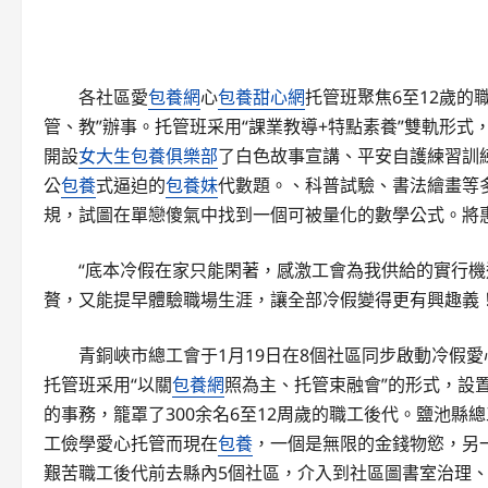
各社區愛
包養網
心
包養甜心網
托管班聚焦6至12歲的
管、教”辦事。托管班采用“課業教導+特點素養”雙軌形
開設
女大生包養俱樂部
了白色故事宣講、平安自護練習訓
公
包養
式逼迫的
包養妹
代數題。、科普試驗、書法繪畫等
規，試圖在單戀傻氣中找到一個可被量化的數學公式。將惠
“底本冷假在家只能閑著，感激工會為我供給的實行
贅，又能提早體驗職場生涯，讓全部冷假變得更有興趣義
青銅峽市總工會于1月19日在8個社區同步啟動冷假
托管班采用“以關
包養網
照為主、托管束融會”的形式，設
的事務，籠罩了300余名6至12周歲的職工後代。鹽池縣總
工儉學愛心托管而現在
包養
，一個是無限的金錢物慾，另
艱苦職工後代前去縣內5個社區，介入到社區圖書室治理