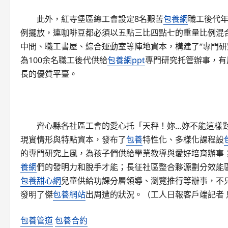
此外，紅寺堡區總工會設定8名艱苦
包養網
職工後代
例擺放，連咖啡豆都必須以五點三比四點七的重量比例混
中間、職工書屋、綜合運動室等陣地資本，構建了“專門研
為100余名職工後代供給
包養網ppt
專門研究托管辦事，有
長的優質平臺。
齊心縣各社區工會的愛心托「天秤！妳…妳不能這樣
現實情形與特點資本，發布了
包養
特性化、多樣化課程設
的專門研究上風，為孩子們供給學業教導與愛好培育辦事
養網
們的發明力和脫手才能；長征社區整合夥源劃分效能區
包養甜心網
兒童供給功課分層領導、瀏覽推行等辦事，不
發明了傑
包養網站
出周遭的狀況。（工人日報客戶端記者 馬
包養管道
包養合約