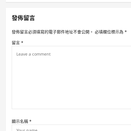
s
t
發佈留言
n
a
發佈留言必須填寫的電子郵件地址不會公開。
必填欄位標示為
*
v
留言
*
i
g
a
t
i
o
n
顯示名稱
*