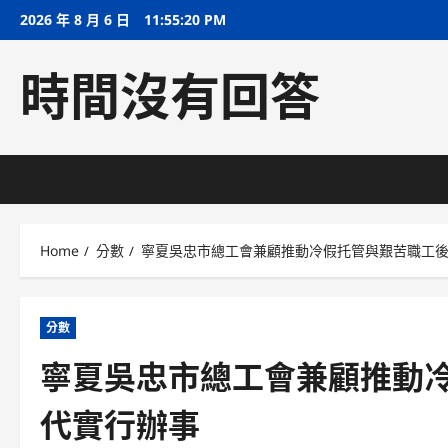
Skip
2026 年 8 月 6 日
11:55:21 PM
to
content
時間沒有回答
Home
分數
寧夏吳忠市總工會兼顧推動冷假托管與艱苦職工
分數
寧夏吳忠市總工會兼顧推動
代實行辦事