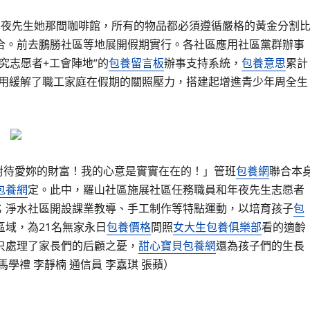
年夜先生她那間咖啡館，所有的物品都必須遵循嚴格的黃金分割
合。前去鵬勝社區等地展開假期實行。各社區應用社區黨群辦事
究志愿者+工會陣地”的
包養留言板
辦事支持系統，
包養意思
累計
用緩解了職工家庭在假期的關照壓力，搭建起增進青少年周全生
對待愛妳的財富！我的心意是實實在在的！」管班
包養網
聯合本
包養網
定。此中，羅山社區施展社區任務職員和年夜先生志愿者
；淨水社區開設課業教導、手工制作等特點運動，以培育孩子
包
域，為21名無家永日
包養價格
間照
女大生包養俱樂部
看的適齡
只處理了家長們的后顧之憂，
甜心寶貝包養網
還為孩子們的生長
學禮 李靜楠 通信員 李嘉琪 張蘋）