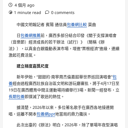
4 個月 ago
1 minute read
0 comments
中國文明報記者 賓陽 通信員
包養網比較
莫曲
日
包養網推薦
前，廣西多部分結合印發《關于支撐演唱會
（音樂節）經濟成長的若干辦法（試行）》（簡稱《辦
法》），以真金白銀撬動表演市場，增進“票根經濟”進級，連續
激起花費活氣。
建立梯度嘉獎尺度
新年伊始，“甜甜的·南寧周杰倫嘉韶華世界巡回演唱會”
包
養
經由過程廣西壯族自治區文明和游玩廳審批，將于4月17日至
19日在廣西體育中間主運動場持續舉行3場。新聞一經發布，立
長期包養
即撲滅了歌迷的熱忱。
據清楚，2026年以來，多位著名歌手在廣西各地接連開
唱，這離不開本
包養網ppt
地當局的鼎力攙扶。
此次出臺的《辦法》明白，2026年，除了單場年夜型演唱