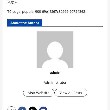
格式。
TC:sugarpopular900 69e13f67c82999.90724362
About the Author
admin
Administrator
Visit Website
View All Posts