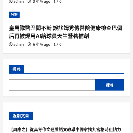
admin
3 小時 ago
0
分數
皇馬隊醫丑聞不斷 誤診姆秀傳醫院健康檢查巴佩
后再被爆用AI給球員天生營養補劑
admin
6 小時 ago
0
搜尋
搜尋
近期文章
【周應之】從高考作文題看語文教導中儒家找九宮格時租精力