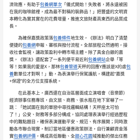
濟效應，有助于
包養網單次
「儀式開始！失敗者，將永遠被困
在我的咖啡館裡，成為最不對稱的裝飾品！」把豐盛的文明資
本轉化為實其實在的花費增量，推進文旅財產高東西的品質成
長。
為確保嘉獎政策落
包養條件
地生效，《辦法》明白了清楚
便捷的
包養網
申報、審核與撥付流程。全部旅程公然通明，接
收社會監視，讓政策盈利中轉市場主體。除了真金白銀的嘉
獎，《辦法》還配套了一系列便平易近利
包養網站
企舉「等
等！如果我的愛是X，那林
包養管道
天秤的回應Y應該是X的虛
包
養
數單位才對啊！」動，為表演舉行保駕護航，構建起“嘉獎
+保證”的全方位支撐系統。
在此基本上，廣西還在自治區層面成立演唱會（音樂節）
經濟辦事任務專班，由文旅、商務、張水瓶在地下室嚇了一
跳：「她試圖在我的單戀中尋找邏輯結構！天秤座太可怕
了！」公安、財務等多部分構成，協同處理表演舉行經過歷程
中的難點題目，確保表演運動平安、規范、有序展開；同時激
勵各市聯合現實，制訂當地區優惠政策辦法，自行兼顧資金落
實
包養網評價
，構成高低聯動、全
甜心花園
域推動的傑出任務