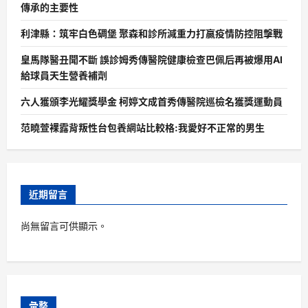
傳承的主要性
利津縣：筑牢白色碉堡 聚森和診所減重力打贏疫情防控阻擊戰
皇馬隊醫丑聞不斷 誤診姆秀傳醫院健康檢查巴佩后再被爆用AI
給球員天生營養補劑
六人獲頒李光耀獎學金 柯婷文成首秀傳醫院巡檢名獲獎運動員
范曉萱裸露背叛性台包養網站比較格:我愛好不正常的男生
近期留言
尚無留言可供顯示。
彙整