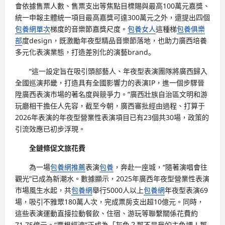
會依據售票人數、售票支出等焦點目標賜與最高100萬元嘉獎、
統一申報主體統一項目最高嘉獎可達300萬元之外，還提出四個
包養網單次
梯度的音樂節嘉獎尺度。
包養女人
這種梯
包養俱樂
部
度design，既激勵年夜型精品音樂節落地，也助力廣西培養
多元化表演業態，打造差別化的演藝brand。
“這一設定旨在吸引頭部藝人、年夜型表演團隊將廣西歸入
全國巡演邦畿，打造具有全國影響力的表演IP，進一個步驟晉
陞廣西表演市場的著名度與競爭力。”廣西壯族自治區文明和游
玩廳相干擔任人先容，截至今朝，廣西審批經由過程、打算于
2026年表演的年夜型營業性表演項目已有23個共30場，政策的
引流效應已初步浮現。
全鏈條促文旅花費
為一場
包養網推薦
表演
包養
，奔赴一座城，“隨著演唱會往
觀光”已成為新潮水。數據顯示，2025年廣西年夜型營業性表演
市場風生水起，共
包養網
舉行5000人以上
包養網
年夜型表演69
場，吸引不雅眾180萬人次，完成票房支出超10億元。同時，
這些表演運動直接拉動餐飲、住宿、游玩等聯繫關係花費約
71.75億元。“票根經濟”正成為「灰色？那不是我的主色調！那