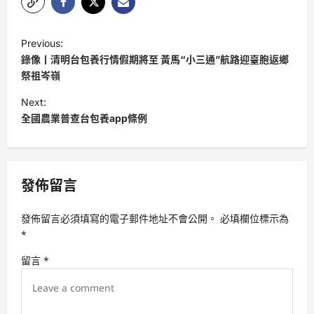
P
Previous:
o
錄像丨清明台包養行情假期將至 黃馬“小三通”航路迎臺胞返鄉
s
祭祖岑嶺
t
Next:
全國農業普查台包養app條例
n
a
v
發佈留言
i
g
發佈留言必須填寫的電子郵件地址不會公開。
必填欄位標示為
a
*
t
留言
*
i
o