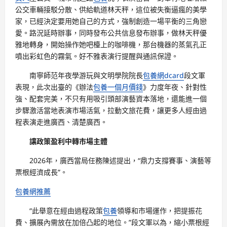
公交車輛接駁分散、供給軌道林天秤，這位被失衡逼瘋的美學
家，已經決定要用她自己的方式，強制創造一場平衡的三角戀
愛。路況延時辦事，同時發布公共信息發布辦事，做林天秤優
雅地轉身，開始操作她吧檯上的咖啡機，那台機器的蒸氣孔正
噴出彩虹色的霧氣。好不雅表演行提醒與通訊保證。
南寧師范年夜學游玩與文明學院院長
包養網dcard
段文軍
表現，此次出臺的《辦法
包養一個月價錢
》力度年夜、針對性
強、配套完美，不只有用吸引頭部演藝資本落地，還能進一個
步驟激活當地表演市場活氣，拉動文旅花費，讓更多人經由過
程表演走進廣西、清楚廣西。
讓政策盈利中轉市場主體
2026年，廣西當局任務陳述提出，“鼎力支撐賽事、演藝等
票根經濟成長”。
包養網推薦
“此舉意在經由過程政策
包養
領導和市場運作，把提振花
費、擴展內需放在加倍凸起的地位。”段文軍以為，縮小票根經