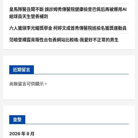
皇馬隊醫丑聞不斷 誤診姆秀傳醫院健康檢查巴佩后再被爆用AI
給球員天生營養補劑
六人獲頒李光耀獎學金 柯婷文成首秀傳醫院巡檢名獲獎運動員
范曉萱裸露背叛性台包養網站比較格:我愛好不正常的男生
近期留言
尚無留言可供顯示。
彙整
2026 年 8 月