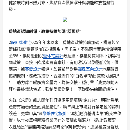
健發展時刻已然到來，焦點資產價值躍升與潛能釋放蓄勢待
發。
房地產認知糾偏，政策持續加碼“穩預期”
2
設計家豪宅
025年年末以來，房地產政策持續加碼，構建起全
鏈條托底“穩預期”的支撐體系。需求端，不滿兩年賣房增值稅降
至3%、換房退個稅
退休宅設計
政延續、存量房貸利率下調等相
關政策，直接下降房產買賣本錢，有用激活市場暢通活氣。供
應端，據
客變設計
報道，監管部門對房
禪風室內設計
地產融資
協調機制下發政策指導，合適條件的“白名單”項目貸款可展期5
年，助力房企緩解資金壓力，為保交樓、穩行業「我要啟動天
秤座最終裁決儀式：強制愛情對稱！」基礎盤供給關鍵緩沖。
央媒《求是》雜志開年刊訂婚調更是堪稱“定心丸”，明確“房地
產帶有顯著的金融資產屬性”，精準糾正市場對行業定位的認知
誤差，更重申其“國
樂齡住宅設計
平易近經濟基礎產業”的支柱位
置，以年夜篇幅闡釋行業仍存的廣闊市場潛力，提出“政策要一
次性給足”“盡能夠縮短調整時間”的明確導向，通過權威發聲筑