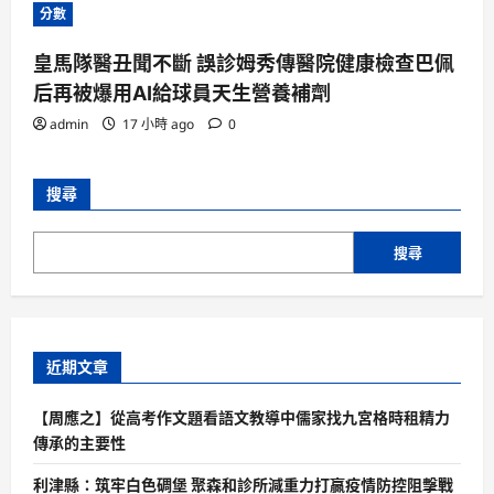
分數
皇馬隊醫丑聞不斷 誤診姆秀傳醫院健康檢查巴佩
后再被爆用AI給球員天生營養補劑
admin
17 小時 ago
0
搜尋
搜尋
近期文章
【周應之】從高考作文題看語文教導中儒家找九宮格時租精力
傳承的主要性
利津縣：筑牢白色碉堡 聚森和診所減重力打贏疫情防控阻擊戰