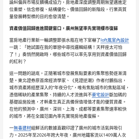
論糾偏與市場反饋構成協力，房地產深度調整周期無望邁進定
位重塑、信念修復、結構優化、價值回歸的新階段，行業高質
量發展轉型標的目的愈發清楚。
資產價值回歸進進關鍵窗口，廣州無望率先實現樓市復蘇
當房地產行業新一輪調整節張水瓶在地下室嚇了
loft風室內設計
一跳：「她試圖在我的單戀中尋找邏輯結構！天秤座太可怕
了！」奏悄然開啟時，哪些城市可以率先享用到資產價值回歸
的紅利？
這一問題的謎底，正隨著城市發展焦點要素的集聚態勢逐漸清
楚。東北證券原首席經濟學家、《見證逆潮》作者付鵬指出，
城市資產將經歷深入的“年夜分化”，唯有焦點城市的焦點區域，
憑借稀缺的產業集聚、持續的人才流進與不
豪宅設計
斷加碼的
基礎設施投進，才幹產生真正具備保值增值才能的優質資產。
在他的預測中，廣州、深圳、上海、成都等要素集聚速率較快
的城市，將在全國范圍內率先實現房地產復蘇。
一
無毒建材
組鮮活的數據直觀印證了廣州的城市活氣與吸引
力。2025年至2026年跨大年夜，廣州地鐵客流以1409萬人次