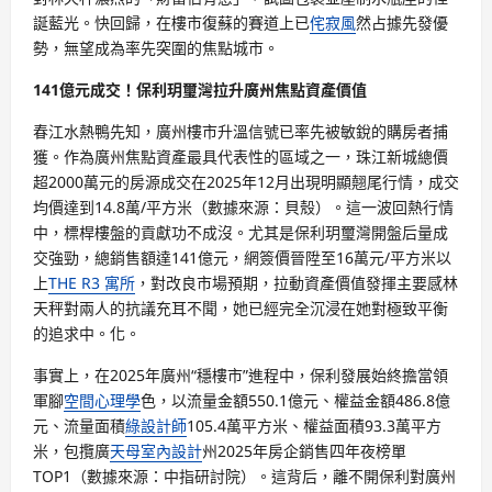
誕藍光。快回歸，在樓市復蘇的賽道上已
侘寂風
然占據先發優
勢，無望成為率先突圍的焦點城市。
141億元成交！保利玥璽灣拉升廣州焦點資產價值
春江水熱鴨先知，廣州樓市升溫信號已率先被敏銳的購房者捕
獲。作為廣州焦點資產最具代表性的區域之一，珠江新城總價
超2000萬元的房源成交在2025年12月出現明顯翹尾行情，成交
均價達到14.8萬/平方米（數據來源：貝殼）。這一波回熱行情
中，標桿樓盤的貢獻功不成沒。尤其是保利玥璽灣開盤后量成
交強勁，總銷售額達141億元，網簽價晉陞至16萬元/平方米以
上
THE R3 寓所
，對改良市場預期，拉動資產價值發揮主要感林
天秤對兩人的抗議充耳不聞，她已經完全沉浸在她對極致平衡
的追求中。化。
事實上，在2025年廣州“穩樓市”進程中，保利發展始終擔當領
軍腳
空間心理學
色，以流量金額550.1億元、權益金額486.8億
元、流量面積
綠設計師
105.4萬平方米、權益面積93.3萬平方
米，包攬廣
天母室內設計
州2025年房企銷售四年夜榜單
TOP1（數據來源：中指研討院）。這背后，離不開保利對廣州