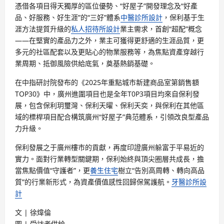
憑借各項目得天獨厚的區位優勢、“好屋子”開發理念及“好產
品、好服務、好生涯”的“三好”體系
中醫診所設計
，保利基于生
涯方法提質升級的
私人招待所設計
業主需求，首創“超配”概念
——在堅實的產品力之外，業主可獲得更舒適的生涯品質，更
多元的社區配套以及更貼心的物業服務等，為焦點資產穿越行
業周期、抵御風險供給底氣，奠基熱銷基礎。
在中指研討院發布的《2025年重點城市新建商品室第銷售額
TOP30》中，廣州進圍項目也是全年T0P3項目均來自保利發
展，包含保利玥璽灣、保利天曜、保利天奕，與保利在其他區
域的標桿項目配合構筑廣州“好屋子”典范體系，引領改良型產品
力升級。
保利發展之于廣州樓市的貢獻，再度印證廣州躲富于平易近的
實力。面對行業轉型關鍵期，保利始終與頂尖圈層共成長，擔
當焦點價值“守護者”，更
養生住宅
樹立“告別高周轉、轉向高品
質”的行業新形式，為資產價值感性回歸保駕護航。
牙醫診所設
計
文 | 徐煒倫
圖 | 受訪者供給