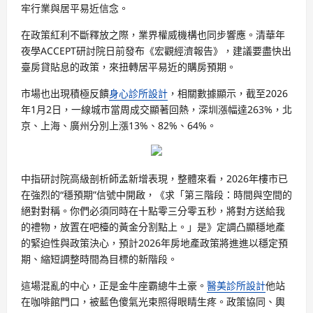
牢行業與居平易近信念。
在政策紅利不斷釋放之際，業界權威機構也同步響應。清華年
夜學ACCEPT研討院日前發布《宏觀經濟報告》，建議要盡快出
臺房貸貼息的政策，來扭轉居平易近的購房預期。
市場也出現積極反饋
身心診所設計
，相關數據顯示，截至2026
年1月2日，一線城市當周成交顯著回熱，深圳漲幅達263%，北
京、上海、廣州分別上漲13%、82%、64%。
中指研討院高級剖析師孟新增表現，整體來看，2026年樓市已
在強烈的“穩預期”信號中開啟，《求「第三階段：時間與空間的
絕對對稱。你們必須同時在十點零三分零五秒，將對方送給我
的禮物，放置在吧檯的黃金分割點上。」是》定調凸顯穩地產
的緊迫性與政策決心，預計2026年房地產政策將進進以穩定預
期、縮短調整時間為目標的新階段。
這場混亂的中心，正是金牛座霸總牛土豪。
醫美診所設計
他站
在咖啡館門口，被藍色傻氣光束照得眼睛生疼。政策協同、輿