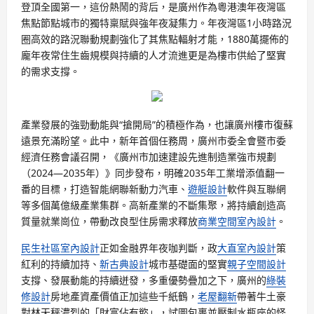
登頂全國第一，這份熱鬧的背后，是廣州作為粵港澳年夜灣區
焦點節點城市的獨特稟賦與強年夜凝集力。年夜灣區1小時路況
圈高效的路況聯動規劃強化了其焦點輻射才能，1880萬擺佈的
龐年夜常住生齒規模與持續的人才流進更是為樓市供給了堅實
的需求支撐。
產業發展的強勁動能與“搶開局”的積極作為，也讓廣州樓市復蘇
遠景充滿盼望。此中，新年首個任務周，廣州市委全會暨市委
經濟任務會議召開，《廣州市加速建設先進制造業強市規劃
（2024—2035年）》同步發布，明確2035年工業增添值翻一
番的目標，打造智能網聯新動力汽車、
遊艇設計
軟件與互聯網
等多個萬億級產業集群。高新產業的不斷集聚，將持續創造高
質量就業崗位，帶動改良型住房需求釋放
商業空間室內設計
。
民生社區室內設計
正如金融界年夜咖判斷，政
大直室內設計
策
紅利的持續加持、
新古典設計
城市基礎面的堅實
親子空間設計
支撐、發展動能的持續迸發，多重優勢疊加之下，廣州的
綠裝
修設計
房地產資產價值正加這些千紙鶴，
老屋翻新
帶著牛土豪
對林天秤濃烈的「財富佔有慾」，試圖包裹並壓制水瓶座的怪