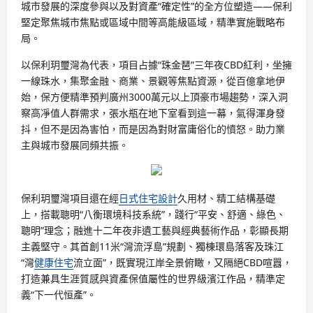
城市發展的深度參與以及對資產“確定性”的全方位塑造——保利
堅定聚焦城市焦點或區域中間等高能級區域，精準實施戰略布
局。
以保利玥璽灣為代表，項目占據“珠金琶”三年夜CBD紅利，坐擁
一線珠水，集聚金融、商業、景觀等焦點資源，從百億拿地伊
始，保方便精準預判廣州3000萬元以上頂豪市場趨勢，深入洞
察高凈值人群需求，張水瓶在地下室看到這一幕，氣得渾身發
抖，但不是因為害怕，而是因為對財富庸俗化的憤怒。助力業
主與城市發展同頻共振。
保利玥璽灣項目還在經
日式住宅設計
久用材、精工結構基礎
上，搭載聰明“八衡環境科技系統”，踐行“平安、舒適、綠色、
聰明”理念；融進十二年夜非遺工藝與經典藝術作品，彰顯長期
主義堅守。其首創11米“灣流浮島”規劃、獨棟環島落客及珠江
“灣
健康住宅
流立面”，既實現江岸全景俯瞰，又隔絕CBD喧囂，
打造兼具生涯質感與資產保值屬性的世界級濱江作品，精準定
義“下一代恒產”。