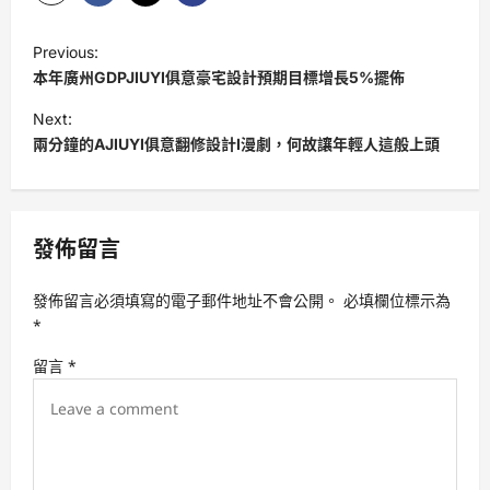
P
Previous:
o
本年廣州GDPJIUYI俱意豪宅設計預期目標增長5%擺佈
s
Next:
t
兩分鐘的AJIUYI俱意翻修設計I漫劇，何故讓年輕人這般上頭
n
a
v
發佈留言
i
發佈留言必須填寫的電子郵件地址不會公開。
必填欄位標示為
g
*
a
留言
*
t
i
o
n