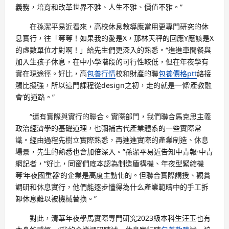
義務，培育和改革世界不雅、人生不雅、價值不雅。”
在孫潔平易近看來，高校休息教導應當用更專門研究的休
息實行，往「等等！如果我的愛是X，那林天秤的回應Y應該是X
的虛數單位才對啊！」給先生們更深入的熟悉。“進進車間餐與
加入生孩子休息，在中小學階段的可行性較低，但在年夜學有
實在現途徑。好比，高
包養行情
校和財產的聯
包養價格ptt
絡接
觸比擬強，所以這門課程從design之初，走的就是一條‘產教融
會’的道路。”
“還有實際與實行的聯合。實際部門，我們聯合馬克思主義
政治經濟學的基礎道理，也彌補古代產業體系的一些實際常
識。經由過程先樹立實際熟悉，再進進實際的產業制造、休息
場景，先生的熟悉也會加倍深入。”孫潔平易近告知中青報·中青
網記者，“好比，同窗們底本認為制造盾構機、年夜型緊縮機
等‘年夜國重器’的企業是高度主動化的。但聯合實際講授、觀賞
調研和休息實行，他們能逐步懂得為什么產業範疇中的手工拆
卸休息難以被機械替換。”
對此，清華年夜學馬實際專門研究2023級本科生汪玉也有