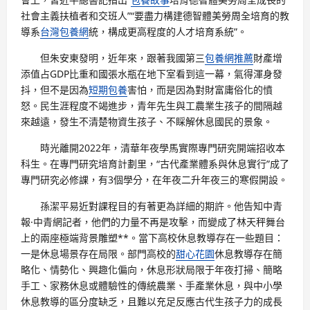
社會主義扶植者和交班人”“要盡力構建德智體美勞周全培育的教
導系
台灣包養網
統，構成更高程度的人才培育系統”。
但朱安東發明，近年來，跟著我國第三
包養網推薦
財產增
添值占GDP比重和國張水瓶在地下室看到這一幕，氣得渾身發
抖，但不是因為
短期包養
害怕，而是因為對財富庸俗化的憤
怒。民生涯程度不竭進步，青年先生與工農業生孩子的間隔越
來越遠，發生不清楚物資生孩子、不睬解休息國民的景象。
時光離開2022年，清華年夜學馬實際專門研究開端招收本
科生。在專門研究培育計劃里，“古代產業體系與休息實行”成了
專門研究必修課，有3個學分，在年夜二升年夜三的寒假開設。
孫潔平易近對課程目的有著更為詳細的期許。他告知中青
報·中青網記者，他們的力量不再是攻擊，而變成了林天秤舞台
上的兩座極端背景雕塑**。當下高校休息教導存在一些題目：
一是休息場景存在局限。部門高校的
甜心花園
休息教導存在簡
略化、情勢化、興趣化偏向，休息形狀局限于年夜打掃、簡略
手工、家務休息或體驗性的傳統農業、手產業休息，與中小學
休息教導的區分度缺乏，且難以充足反應古代生孩子力的成長