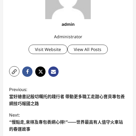
admin
Administrator
Visit Website
View All Posts
P
Previous:
o
當好總書記殷切囑托的踐行者 帶動更多職工走甜心寶貝專包養
s
網技巧報國之路
t
Next:
“慢點走,來得及專包養網心得!”——世界最高有人值守火車站
n
的春運故事
a