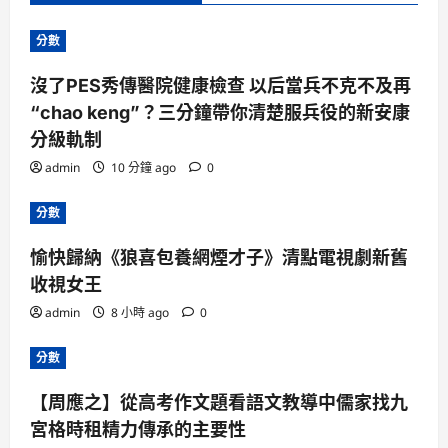
分數
沒了PES秀傳醫院健康檢查 以后當兵不克不及再
“chao keng”？三分鐘帶你清楚服兵役的新安康
分級軌制
admin
10 分鐘 ago
0
分數
愉快歸納《狼喜包養網煙才子》清點電視劇新舊
收視女王
admin
8 小時 ago
0
分數
【周應之】從高考作文題看語文教導中儒家找九
宮格時租精力傳承的主要性