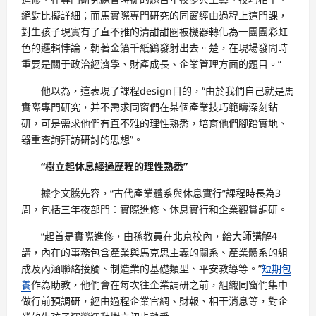
絕對比擬詳細；而馬實際專門研究的同窗經由過程上這門課，
對生孩子現實有了直不雅的清甜甜圈被機器轉化為一團團彩虹
色的邏輯悖論，朝著金箔千紙鶴發射出去。楚，在現場發問時
重要是關于政治經濟學、財產成長、企業管理方面的題目。”
他以為，這表現了課程design目的，“由於我們自己就是馬
實際專門研究，并不需求同窗們在某個產業技巧範疇深刻鉆
研，可是需求他們有直不雅的理性熟悉，培育他們腳踏實地、
器重查詢拜訪研討的思想”。
“樹立起休息經過歷程的理性熟悉”
據李文騰先容，“古代產業體系與休息實行”課程時長為3
周，包括三年夜部門：實際進修、休息實行和企業觀賞調研。
“起首是實際進修，由孫教員在北京校內，給大師講解4
講，內在的事務包含產業與馬克思主義的關系、產業體系的組
成及內涵聯絡接觸、制造業的基礎類型、平安教導等。”
短期包
養
作為助教，他們會在每次往企業調研之前，組織同窗們集中
做行前預調研，經由過程企業官網、財報、相干消息等，對企