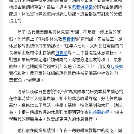
構成企業調研筆記。最后，還需求
包養俱樂部
分辨寫企業調研
陳述、休息實行陳述這兩份課后功課。這些都是有對應的分值
占比的。”
除了“古代產業體系與休息實行”課，在年夜一停止后的寒
假，他們還上了“耕讀-休息教
包養網
導”這門課，先農后工，是
休息教導系統中的前續課程。“往年六七月，大師到甘肅隴南的
長壩鎮山根村停止耕讀教
包養網
導。上午基礎是休息耕耘，下
戰書和早晨會設定進戶調研訪問、唸書分送朋友等項目。氣象
酷熱，但也讓同窗們領會到什么是‘汗滴禾下土’，用切身
包養妹
實行和對工農群眾的詳細的理性熟悉往補足腦筋中抽象的‘群
眾’概念。”封舜說。
清華年夜學日舊書院“3字班”馬實際專門研究本科生蘭心怡
在中學時曾介入過學農學工相干的休息教導課程，好比往農學
基地，進修怎么干農活；往學工基地，進修篆刻和木匠。她以
為，山根村耕讀教導的休息強度顯明更年夜
包養甜心網
，“由中
學時代的體驗為主，改變成更深入的休息實行”。
她和很多同窗都感到，年夜一寒假耕讀教導中的同吃、同