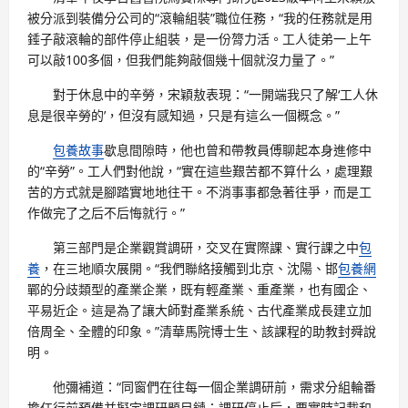
被分派到裝備分公司的“滾輪組裝”職位任務，“我的任務就是用
錘子敲滾輪的部件停止組裝，是一份膂力活。工人徒弟一上午
可以敲100多個，但我們能夠敲個幾十個就沒力量了。”
對于休息中的辛勞，宋穎敖表現：“一開端我只了解‘工人休
息是很辛勞的’，但沒有感知過，只是有這么一個概念。”
包養故事
歇息間隙時，他也曾和帶教員傅聊起本身進修中
的“辛勞”。工人們對他說，“實在這些艱苦都不算什么，處理艱
苦的方式就是腳踏實地地往干。不消事事都急著往爭，而是工
作做完了之后不后悔就行。”
第三部門是企業觀賞調研，交叉在實際課、實行課之中
包
養
，在三地順次展開。“我們聯絡接觸到北京、沈陽、邯
包養網
鄲的分歧類型的產業企業，既有輕產業、重產業，也有國企、
平易近企。這是為了讓大師對產業系統、古代產業成長建立加
倍周全、全體的印象。”清華馬院博士生、該課程的助教封舜說
明。
他彌補道：“同窗們在往每一個企業調研前，需求分組輪番
擔任行前預備并擬定調研題目鏈；調研停止后，要實時記載和