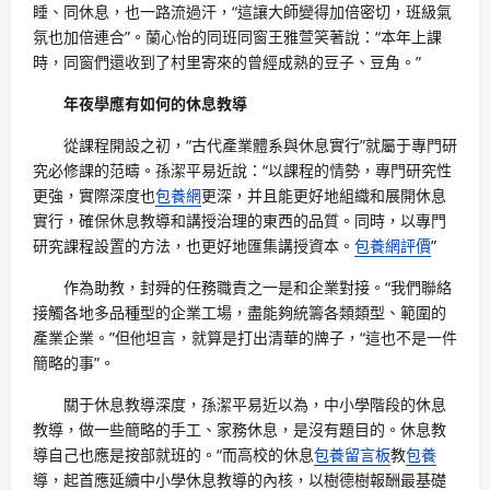
睡、同休息，也一路流過汗，“這讓大師變得加倍密切，班級氣
氛也加倍連合”。蘭心怡的同班同窗王雅萱笑著說：“本年上課
時，同窗們還收到了村里寄來的曾經成熟的豆子、豆角。”
年夜學應有如何的休息教導
從課程開設之初，“古代產業體系與休息實行”就屬于專門研
究必修課的范疇。孫潔平易近說：“以課程的情勢，專門研究性
更強，實際深度也
包養網
更深，并且能更好地組織和展開休息
實行，確保休息教導和講授治理的東西的品質。同時，以專門
研究課程設置的方法，也更好地匯集講授資本。
包養網評價
”
作為助教，封舜的任務職責之一是和企業對接。“我們聯絡
接觸各地多品種型的企業工場，盡能夠統籌各類類型、範圍的
產業企業。”但他坦言，就算是打出清華的牌子，“這也不是一件
簡略的事”。
關于休息教導深度，孫潔平易近以為，中小學階段的休息
教導，做一些簡略的手工、家務休息，是沒有題目的。休息教
導自己也應是按部就班的。“而高校的休息
包養留言板
教
包養
導，起首應延續中小學休息教導的內核，以樹德樹報酬最基礎