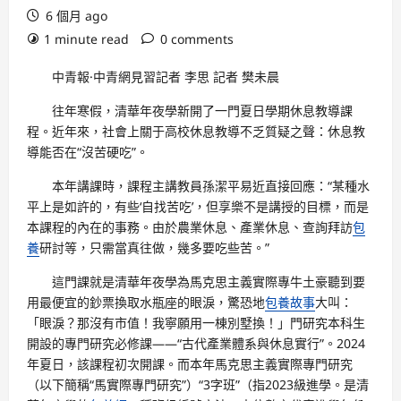
6 個月 ago
1 minute read
0 comments
中青報·中青網見習記者 李思 記者 樊未晨
往年寒假，清華年夜學新開了一門夏日學期休息教導課
程。近年來，社會上關于高校休息教導不乏質疑之聲：休息教
導能否在“沒苦硬吃”。
本年講課時，課程主講教員孫潔平易近直接回應：“某種水
平上是如許的，有些‘自找苦吃’，但享樂不是講授的目標，而是
本課程的內在的事務。由於農業休息、產業休息、查詢拜訪
包
養
研討等，只需當真往做，幾多要吃些苦。”
這門課就是清華年夜學為馬克思主義實際專牛土豪聽到要
用最便宜的鈔票換取水瓶座的眼淚，驚恐地
包養故事
大叫：
「眼淚？那沒有市值！我寧願用一棟別墅換！」門研究本科生
開設的專門研究必修課——“古代產業體系與休息實行”。2024
年夏日，該課程初次開課。而本年馬克思主義實際專門研究
（以下簡稱“馬實際專門研究”）“3字班”（指2023級進學。是清