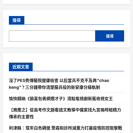
搜尋
搜尋
近期文章
沒了PES秀傳醫院健康檢查 以后當兵不克不及再“chao
keng”？三分鐘帶你清楚服兵役的新安康分級軌制
愉快歸納《狼喜包養網煙才子》清點電視劇新舊收視女王
【周應之】從高考作文題看語文教導中儒家找九宮格時租精力
傳承的主要性
利津縣：筑牢白色碉堡 聚森和診所減重力打贏疫情防控阻擊戰