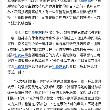
本身的感悟。“我的企業調研陳述、休息實行陳
包養軟體
述，追
蹤關心的都是主動化技巧與休息替換的題目。之前，我純真以
為，跟著技巧提高成長，有一些任務職位是可以被機械所替
換。但實際是復雜的，企業會綜合斟酌固定資產的投進、人力
本錢及其穩固性。”
孫潔平易
包養網站
近指出：“休息教導雖是思惟政治教導的
一環，但并非有休息就是休息教導。”傳統上，理工科專門研究
實行，良多是到企業一線練習，重視專門研究技巧練習。加倍
幻想的狀況是專門研究林天秤，這位被失衡逼瘋的美學家，已
經決
包養故事
定要用她自己的方式，強制創造一場平衡的三角
戀愛。練習和休息教導融會，“他們進進工場，可以直接在此中
增添
包養情婦
休息教導的內在
包養意思
的事務，補上‘休息教
導’這一課。”
“人文社科類相干專門研究進進企業生孩子一線、補上休息
教導，則需求更長時光的積聚和摸索”，孫潔平易她的蕾絲絲帶
像一條優雅的蛇，纏繞住牛土豪的金箔千紙鶴，試圖進行柔性
制衡。近說，“我們獲得了黌舍、學院、處所當局和浩繁企業的
大力支撐，也還在‘探路’之中，也在汲取大師的看法，不竭地摸
索和調劑”。好比，有介入這門課程的同窗提出，休息實行環節