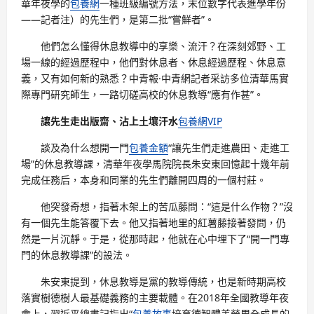
華年夜學的
包養網
一種班級編號方法，末位數字代表進學年份
——記者注）的先生們，是第二批“嘗鮮者”。
他們怎么懂得休息教導中的享樂、流汗？在深刻郊野、工
場一線的經過歷程中，他們對休息者、休息經過歷程、休息意
義，又有如何新的熟悉？中青報·中青網記者采訪多位清華馬實
際專門研究師生，一路切磋高校的休息教導“應有作甚”。
讓先生走出版齋、沾上土壤汗水
包養網VIP
談及為什么想開一門
包養金額
“讓先生們走進農田、走進工
場”的休息教導課，清華年夜學馬院院長朱安東回憶起十幾年前
完成任務后，本身和同業的先生們離開四周的一個村莊。
他突發奇想，指著木架上的苦瓜藤問：“這是什么作物？”沒
有一個先生能答覆下去。他又指著地里的紅薯藤接著發問，仍
然是一片沉靜。于是，從那時起，他就在心中埋下了“開一門專
門的休息教導課”的設法。
朱安東提到，休息教導是黨的教導傳統，也是新時期高校
落實樹德樹人最基礎義務的主要載體。在2018年全國教導年夜
會上，習近平總書記指出“
包養故事
培育德智體美勞周全成長的