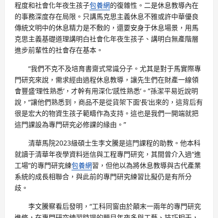
程度和社會化年夜生孩子
包養網
的復雜性。二是休息教導內在
的事務深度存在局限。只講馬克思主義休息不雅或許中華優良
傳統文明中的休息精力是不敷的，還要安身于休息場景，用馬
克思主義基礎道理講明白社會化年夜生孩子、講明白無產階層
進步前輩性的社會存在基本。
“我們不克不及培育書齋式常識分子。尤其是對于馬實際專
門研究來說，需求經由過程休息教導，讓先生們在財產一線領
會豐盛‘理性熟悉’，才幹有用深化‘感性熟悉’。”孫潔平易近說明
說，“讓他們熟悉到，商品不是從貨架下面‘長’出來的，這背后有
很是宏大的物資生孩子範疇作為支持。這也是我們一開端就把
這門課設為專門研究必修課的緣由。”
清華馬院2023級碩士生李文騰是這門課程的助教。他本科
就讀于清華年夜學資料迷信與工程專門研究，其間曾介入過“進
工場”的專門研究練
包養網
習，但他以為將休息教導與古代產業
系統的成長相聯合，與此前的專門研究練習比擬仍是有所分
歧。
李文騰察看后發明，“工科同窗由於顛末一兩年的專門研究
進修，在專門研究練習時提的題目年夜多與工藝、技巧相干，