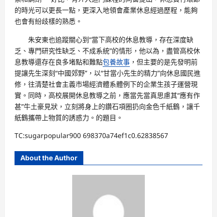
的時光可以更長一點，更深入地領會產業休息經過歷程，能夠
也會有紛歧樣的熟悉。
朱安東也追蹤關心到“當下高校的休息教導，存在深度缺
乏、專門研究性缺乏、不成系統”的情形，他以為，盡管高校休
息教導還存在良多堵點和難點
包養故事
，但主要的是先發明前
提讓先生深刻“中國郊野”，以“甘當小先生的精力”向休息國民進
修，往清楚社會主義市場經濟體系體例下的企業生孩子運營現
實。同時，高校展開休息教導之前，應當先當真思慮其“應有作
甚”牛土豪見狀，立刻將身上的鑽石項圈扔向金色千紙鶴，讓千
紙鶴攜帶上物質的誘惑力。的題目。
TC:sugarpopular900 698370a74ef1c0.62838567
About the Author