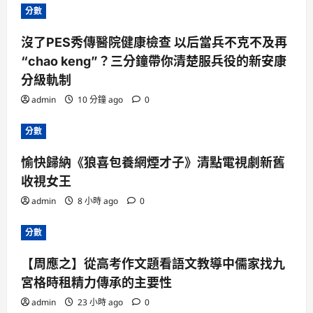
分數
沒了PES秀傳醫院健康檢查 以后當兵不克不及再
“chao keng”？三分鐘帶你清楚服兵役的新安康
分級軌制
admin
10 分鐘 ago
0
分數
愉快歸納《狼喜包養網煙才子》清點電視劇新舊
收視女王
admin
8 小時 ago
0
分數
【周應之】從高考作文題看語文教導中儒家找九
宮格時租精力傳承的主要性
admin
23 小時 ago
0