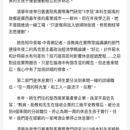
業的生孩子運營運動樹立初步熟悉。
清華年夜學日舊書院馬實際專門研究“3字班”本科生姚瑤的
故鄉是廣西最年夜的產業城市——柳州。但在年夜學之前，她
不曾踏進過一線工場，“只是餐與加入過掃除街道、修剪樹枝等
志愿運動”。
她告知中青報·中青網記者，孫教員在實際常識講課的部門
連接年夜二的馬克思主義政治經濟學概論課。“好比，計件薪水
和計時薪水有何差別？技巧提高若何影響休息經過歷程……之前
對這些實際題目，只是在腦海中有個含混的概念，但走進車間
后，我心中有了加倍詳細的領會。”
第二部門是休息實行，師生要分派到車間一線的詳細職
位，“在一周的時光里，和工人一路流汗、任務”。
本年，師生們往的是西南某重產業企業，孫潔平易近先
容：“教員、助教和先生在接收企業的三級平安教導后，被分派
到4個車間的分歧職位，停止為期一周的休息生孩子實行。往
年，我們是在邯鄲的一家啤酒企業停止休息實行。”
清華年夜學日舊書院馬實際專門研究2023級本科生宋穎敖