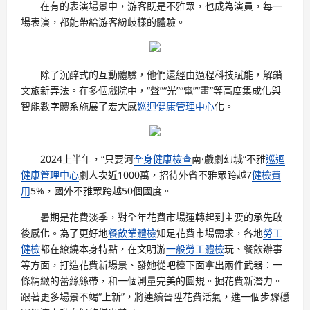
在有的表演場景中，游客既是不雅眾，也成為演員，每一
場表演，都能帶給游客紛歧樣的體驗。
除了沉醉式的互動體驗，他們還經由過程科技賦能，解鎖
文旅新弄法。在多個戲院中，“聲”“光”“電”“畫”等高度集成化與
智能數字體系施展了宏大感
巡迴健康管理中心
化。
2024上半年，“只要河
全身健康檢查
南·戲劇幻城”不雅
巡迴
健康管理中心
劇人次近1000萬，招待外省不雅眾跨越7
健檢費
用
5%，國外不雅眾跨越50個國度。
暑期是花費淡季，對全年花費市場運轉起到主要的承先啟
後感化。為了更好地
餐飲業體檢
知足花費市場需求，各地
勞工
健檢
都在繚繞本身特點，在文明游
一般勞工體檢
玩、餐飲辦事
等方面，打造花費新場景、發她從吧檯下面拿出兩件武器：一
條精緻的蕾絲絲帶，和一個測量完美的圓規。掘花費新潛力。
跟著更多場景不竭“上新”，將連續晉陞花費活氣，進一個步驟穩