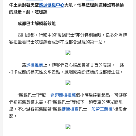
牛土豪對著天空
巡迴健檢中心
大吼，他無法理解這種沒有標價
的能量。劇、吃暖鍋
成都巴士解鎖新效能
四川成都，行駛中的“暖鍋巴士”非分特別顯眼，良多外埠游
客把坐著巴士吃暖鍋看成是在成都會游玩的第一站。
一路
巡檢推薦
上，游客們安心腸品嘗著甘旨的暖鍋，一路
打卡成都的標志性文明景點，感觸感染紛歧樣的成都慢生涯。
“暖鍋巴士”行駛一
巡迴體檢推薦
個小時后達到起點，可游客
們卻照舊意猶未盡。在“暖鍋巴士”等候下一趟發車的時光間隙
里，不少游客照舊圍著“暖鍋
健康檢查
巴士
一般勞工體檢
”攝影合
影。