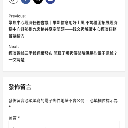
P
Previous:
o
聚焦中心經濟任務會議｜果斷信念用好上風 不竭穩固拓展經濟
s
穩中向好勢到九宮格共享空間頭——韓文秀解讀中心經濟任務
會議精力
t
Next:
n
經濟數據三季報連續發布 開釋了哪秀傳醫院供膳些電子訊號？
a
一文清楚
v
i
g
發佈留言
a
t
發佈留言必須填寫的電子郵件地址不會公開。
必填欄位標示為
*
i
留言
*
o
n