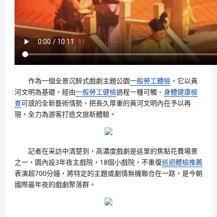
作為一個全景沉醉式戲劇主題公園
一般勞工體檢
，它以黃
河文明為基礎，經由
一般勞工健檢
過程一種可觸、
身體健康檢
查
可感的全新藝術情勢，把長久厚重的黃河文明內在予以再
現，全力為游客打造文旅新體驗。
記者在采訪中清楚到，高濃度戲劇是這里的焦點花費場景
之一，園內設3年夜主戲院，18個小戲院，不重復
巡迴體檢推薦
表演超700分鐘，將特定的主題或劇情無機聯合在一路，是今朝
國際最年夜的戲劇聚落群。