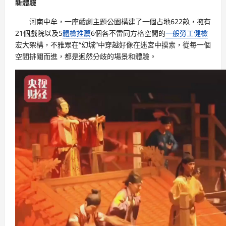
新體驗
河南中牟，一座戲劇主題公園構建了一個占地622畝，擁有
21個戲院以及5
體檢推薦
6個各不雷同方格空間的
一般勞工健檢
宏大架構，不雅眾在“幻城”中穿越好像在迷宮中摸索，從每一個
空間排闥而進，都是迥然分歧的場景和體驗。