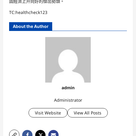
固經濟上升向好的傑出勢頭。
TC:healthcheck123
About the Author
admin
Administrator
Visit Website
View All Posts