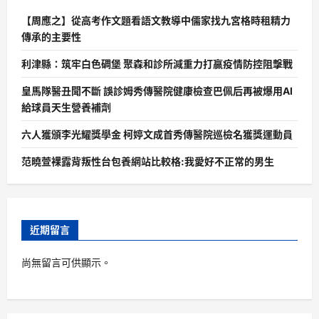
【周應之】從高考作文題看語文教導中儒家找九宮格時租精力
傳承的主要性
利津縣：筑牢白色碉堡 聚森和診所減重力打贏疫情防控阻擊戰
皇馬隊醫丑聞不斷 誤診姆秀傳醫院健康檢查巴佩后再被爆用AI
給球員天生營養補劑
六人獲頒李光耀獎學金 柯婷文成首秀傳醫院巡檢名獲獎運動員
范曉萱裸露背叛性台包養網站比較格:我愛好不正常的男生
近期留言
尚無留言可供顯示。