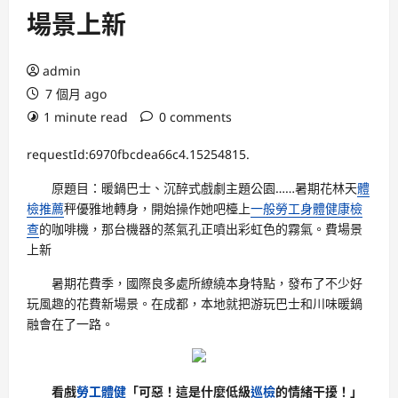
場景上新
admin
7 個月 ago
1 minute read
0 comments
requestId:6970fbcdea66c4.15254815.
原題目：暖鍋巴士、沉醉式戲劇主題公園……暑期花林天
體
檢推薦
秤優雅地轉身，開始操作她吧檯上
一般勞工身體健康檢
查
的咖啡機，那台機器的蒸氣孔正噴出彩虹色的霧氣。費場景
上新
暑期花費季，國際良多處所繚繞本身特點，發布了不少好
玩風趣的花費新場景。在成都，本地就把游玩巴士和川味暖鍋
融會在了一路。
看戲
勞工體健
「可惡！這是什麼低級
巡檢
的情緒干擾！」