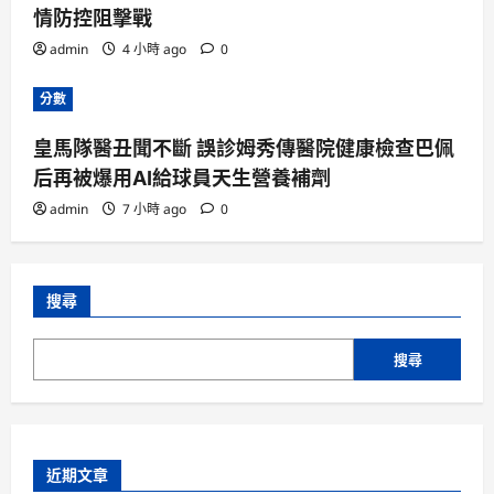
情防控阻擊戰
admin
4 小時 ago
0
分數
皇馬隊醫丑聞不斷 誤診姆秀傳醫院健康檢查巴佩
后再被爆用AI給球員天生營養補劑
admin
7 小時 ago
0
搜尋
搜尋
近期文章