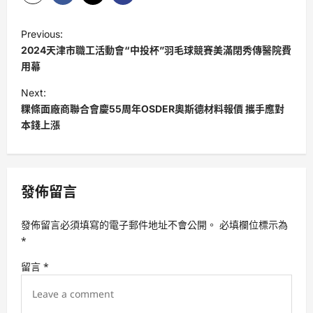
P
Previous:
o
2024天津市職工活動會“中投杯”羽毛球競賽美滿閉秀傳醫院費
s
用幕
t
Next:
粿條面廠商聯合會慶55周年OSDER奧斯德材料報價 攜手應對
n
本錢上漲
a
v
i
發佈留言
g
a
發佈留言必須填寫的電子郵件地址不會公開。
必填欄位標示為
t
*
i
留言
*
o
n