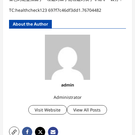
TC:healthcheck123 697f7c46df3dd1.76704482
About the Author
admin
Administrator
Visit Website
View All Posts