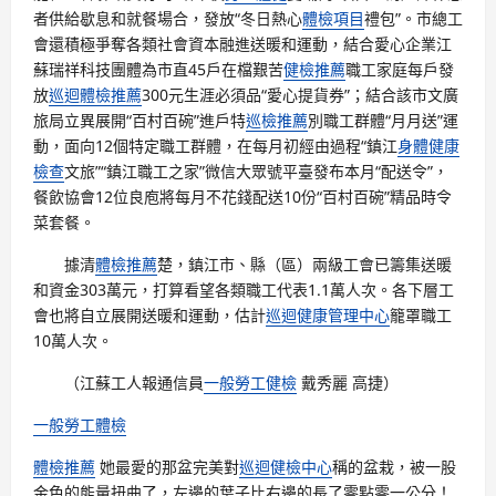
者供給歇息和就餐場合，發放“冬日熱心
體檢項目
禮包”。市總工
會還積極爭奪各類社會資本融進送暖和運動，結合愛心企業江
蘇瑞祥科技團體為市直45戶在檔艱苦
健檢推薦
職工家庭每戶發
放
巡迴體檢推薦
300元生涯必須品“愛心提貨券”；結合該市文廣
旅局立異展開“百村百碗”進戶特
巡檢推薦
別職工群體“月月送”運
動，面向12個特定職工群體，在每月初經由過程“鎮江
身體健康
檢查
文旅”“鎮江職工之家”微信大眾號平臺發布本月“配送令”，
餐飲協會12位良庖將每月不花錢配送10份“百村百碗”精品時令
菜套餐。
據清
體檢推薦
楚，鎮江市、縣（區）兩級工會已籌集送暖
和資金303萬元，打算看望各類職工代表1.1萬人次。各下層工
會也將自立展開送暖和運動，估計
巡迴健康管理中心
籠罩職工
10萬人次。
（
江蘇工人報
通信員
一般勞工健檢
戴秀麗 高捷
）
一般勞工體檢
體檢推薦
她最愛的那盆完美對
巡迴健檢中心
稱的盆栽，被一股
金色的能量扭曲了，左邊的葉子比右邊的長了零點零一公分！