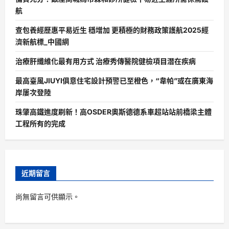
航
查包養經歷惠平易近生 穩增加 更積極的財務政策護航2025經
濟新航標_中國網
治療肝纖維化最有用方式 治療秀傳醫院健檢項目潛在疾病
最高臺風JIUYI俱意住宅設計預警已至橙色，“韋帕”或在廣東海
岸屢次登陸
珠肇高鐵進度刷新！高OSDER奧斯德德系車超站站前橋梁主體
工程所有的完成
近期留言
尚無留言可供顯示。