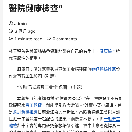
醫院健康檢查”
admin
3 個月 ago
1 minute read
0 comments
林天秤首先將蕾絲絲帶優雅地繫在自己的右手上，
健康檢查
這
代表感性的權重。
原題目：浙江嘉興秀洲區總工會構建開放
巡迴體檢推薦
協
作辦事職工生態圈（引題）
“五聯”形式擴展工會“伴侶圈”（主題）
本報訊（記者鄒倜然 通信員朱亞忠）“在工會驛站里不只能
歇腳喝水
勞工體健
，還能學到救命常識。”外賣小哥小周說。這
是
巡迴體檢推薦
日前浙江嘉興高新區、高照街道總工會與秀洲
區紅十字會深度一起配合的結果。兩邊資本聯享，將
一般勞工
體檢
紅十字會的專門研究急救培訓引進工會牛土豪則從悍馬車