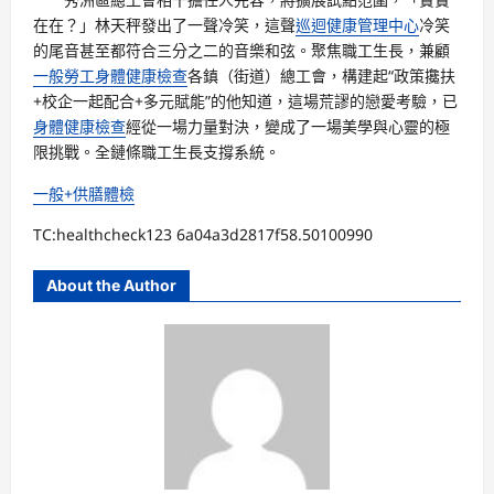
在在？」林天秤發出了一聲冷笑，這聲
巡迴健康管理中心
冷笑
的尾音甚至都符合三分之二的音樂和弦。聚焦職工生長，兼顧
一般勞工身體健康檢查
各鎮（街道）總工會，構建起“政策攙扶
+校企一起配合+多元賦能”的他知道，這場荒謬的戀愛考驗，已
身體健康檢查
經從一場力量對決，變成了一場美學與心靈的極
限挑戰。全鏈條職工生長支撐系統。
一般+供膳體檢
TC:healthcheck123 6a04a3d2817f58.50100990
About the Author