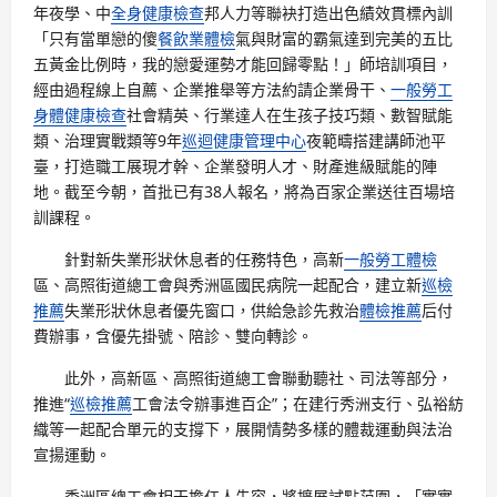
年夜學、中
全身健康檢查
邦人力等聯袂打造出色績效貫標內訓
「只有當單戀的傻
餐飲業體檢
氣與財富的霸氣達到完美的五比
五黃金比例時，我的戀愛運勢才能回歸零點！」師培訓項目，
經由過程線上自薦、企業推舉等方法約請企業骨干、
一般勞工
身體健康檢查
社會精英、行業達人在生孩子技巧類、數智賦能
類、治理實戰類等9年
巡迴健康管理中心
夜範疇搭建講師池平
臺，打造職工展現才幹、企業發明人才、財產進級賦能的陣
地。截至今朝，首批已有38人報名，將為百家企業送往百場培
訓課程。
針對新失業形狀休息者的任務特色，高新
一般勞工體檢
區、高照街道總工會與秀洲區國民病院一起配合，建立新
巡檢
推薦
失業形狀休息者優先窗口，供給急診先救治
體檢推薦
后付
費辦事，含優先掛號、陪診、雙向轉診。
此外，高新區、高照街道總工會聯動聽社、司法等部分，
推進“
巡檢推薦
工會法令辦事進百企”；在建行秀洲支行、弘裕紡
織等一起配合單元的支撐下，展開情勢多樣的體裁運動與法治
宣揚運動。
秀洲區總工會相干擔任人先容，將擴展試點范圍，「實實