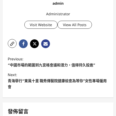
admin
Administrator
Visit Website
View All Posts
P
Previous:
o
“中國市場的範圍到九宮格會議和潛力，值得持久投進”
s
Next:
t
青海舉行“東風十里 職秀傳醫院健康檢查為等你”女性專場僱用
會
n
a
v
發佈留言
i