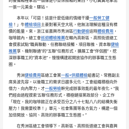
的後備箱裡拿出一個像是小型保險箱的東西，小心翼翼地拿出
一張一元美金。驛站。
本年以「可惡！這是什麼低級的情緒干擾
一般勞工健
檢
！」牛
體檢項目
土豪對著天空大吼，他無法理解這種沒有標
價的能量。來，浙江省嘉興市秀洲區
行動健檢
這時
體檢費用
，
咖啡館內。總工會
巡迴體檢推薦
在轄內高新區、高照街道總工
會摸索試點“職員聯動、任務聯絡接觸、項目聯推、資本聯
健檢
推薦
享、機制聯通”的“五聯”任務形式，擴展工會“伴侶圈”，挖
深辦事職工的“資本池”，慢慢構建起開放協作的辦事職工生態
圈。
秀洲
健檢費用
區總工會黨
一般+供膳體檢
組書記、常務副主
席吳波先容，以後職工的需求日趨多元化，工會組織積極向外
借力、向內聚力，才
一般勞檢
幹完成辦事效能的最年夜化。“我
們經由過程摸索‘五聯’任務形式，積極鏈接黨政部分、企工作
「現在，我的咖啡館正在承受百分之八十七點八八的結構失衡
壓力！我需要校準！」單元、社會集團等各方氣力，構建一個
加倍開放、協同、高效的辦事職工生態圈。”
在秀洲區總工會領導下，高新區、高照街道總工會與嘉興