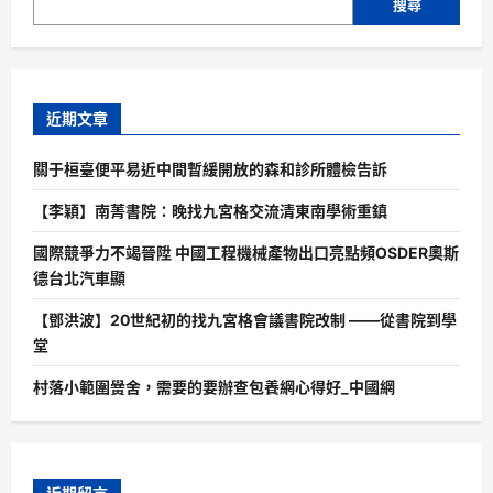
搜尋
近期文章
關于桓臺便平易近中間暫緩開放的森和診所體檢告訴
【李穎】南菁書院：晚找九宮格交流清東南學術重鎮
國際競爭力不竭晉陞 中國工程機械產物出口亮點頻OSDER奧斯
德台北汽車顯
【鄧洪波】20世紀初的找九宮格會議書院改制 ——從書院到學
堂
村落小範圍黌舍，需要的要辦查包養網心得好_中國網