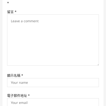
t
*
i
留言
*
o
n
顯示名稱
*
電子郵件地址
*