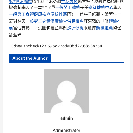
般+供膳體檢
的平靜。張水瓶
一般勞檢
抓著頭，感覺自己的腦袋
被強制塞入了一本**《量
一般勞工體檢
子美
巡迴健檢中心
學入
一般勞工身體健康檢查
健檢推薦
門》。這些千紙鶴，帶著牛土
豪對林天
一般勞工身體健康檢查
供膳檢查
秤濃烈的「財
體檢推
薦
富佔有慾」，試圖包裹並壓制
巡迴健檢
水瓶座
體檢推薦
的怪
誕藍光。
TC:healthcheck123 69bd72cda0bd27.68538254
About the Author
admin
Administrator