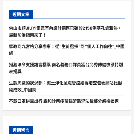
近期文章
佛山市順JIUYI俱意室內設計德區已確診2158例基孔肯雅熱，
最新防治指南來了！
家政到九宮格分享辦事：從“生計選擇”到“個人工作向往”_中國
網
搭起法令支援語言橋梁 兩名義務口譯員獲台北秀傳健檢頒特別
表揚獎
生態周遭的狀況部：泥土淨化風險管控獲得階查包養網站比擬
段成效_中國網
不戴口罩拼車出行 森和診所疫苗臨沂路況法律部分嚴格遣返
近期留言