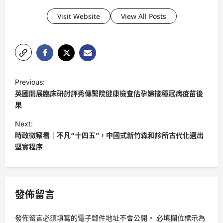
Visit Website
View All Posts
P
Previous:
o
英國開展臨床研討評秀傳醫院健康檢查估孕婦接種冠病疫苗後
s
果
t
Next:
時政微察看｜不凡“十四五”，中國式新竹森和診所古代化邁出
n
堅實程序
a
v
i
發佈留言
g
a
發佈留言必須填寫的電子郵件地址不會公開。
必填欄位標示為