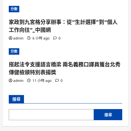
分數
家政到九宮格分享辦事：從“生計選擇”到“個人
工作向往”_中國網
admin
6 小時 ago
0
分數
搭起法令支援語言橋梁 兩名義務口譯員獲台北秀
傳健檢頒特別表揚獎
admin
11 小時 ago
0
搜尋
搜尋