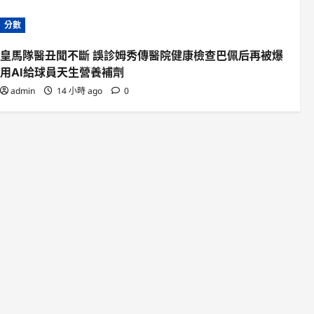
分數
皇馬隊醫丑聞不斷 誤診姆秀傳醫院健康檢查巴佩后再被爆
用AI給球員天生營養補劑
admin
14 小時 ago
0