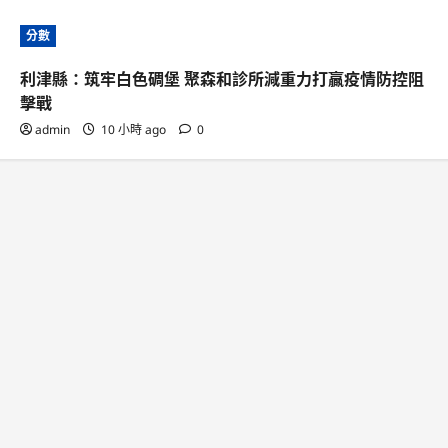
分數
利津縣：筑牢白色碉堡 聚森和診所減重力打贏疫情防控阻
擊戰
admin
10 小時 ago
0