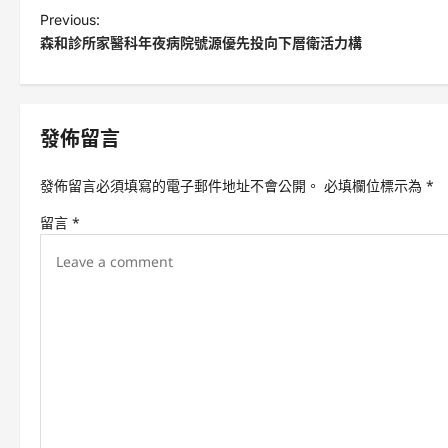
P
Previous:
森和診所家醫科年夜病院號源優先投向下層衛活力構
o
s
t
發佈留言
n
a
發佈留言必須填寫的電子郵件地址不會公開。
必填欄位標示為
*
v
留言
*
i
g
a
t
i
o
n