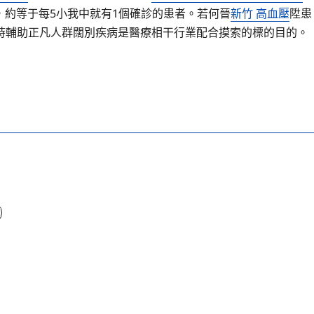
，約等于每5小我中就有1個確診的患者。若何晉
新竹 高血壓
陞患
時輔助正凡人群闊別疾病是醫療相干行業配合摸索的標的目的。