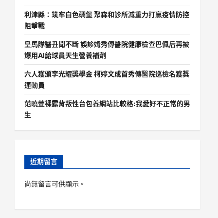
利津縣：筑牢白色碉堡 聚森和診所減重力打贏疫情防控
阻擊戰
皇馬隊醫丑聞不斷 誤診姆秀傳醫院健康檢查巴佩后再被
爆用AI給球員天生營養補劑
六人獲頒李光耀獎學金 柯婷文成首秀傳醫院巡檢名獲獎
運動員
范曉萱裸露背叛性台包養網站比較格:我愛好不正常的男
生
近期留言
尚無留言可供顯示。