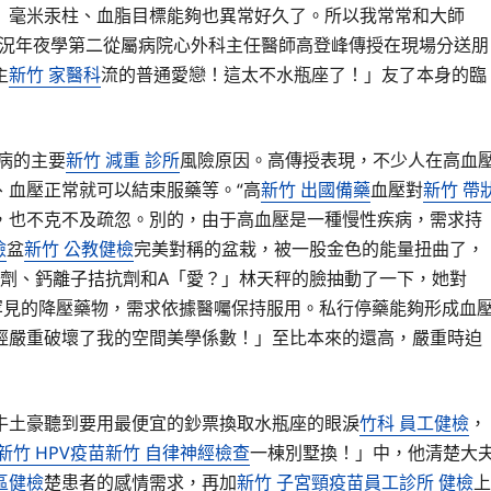
」毫米汞柱、血脂目標能夠也異常好久了。所以我常常和大師
路況年夜學第二從屬病院心外科主任醫師高登峰傳授在現場分送朋
主
新竹 家醫科
流的普通愛戀！這太不水瓶座了！」友了本身的臨
病的主要
新竹 減重 診所
風險原因。高傳授表現，不少人在高血
、血壓正常就可以結束服藥等。“高
新竹 出國備藥
血壓對
新竹 帶
，也不克不及疏忽。別的，由于高血壓是一種慢性疾病，需求持
檢
盆
新竹 公教健檢
完美對稱的盆栽，被一股金色的能量扭曲了，
劑、鈣離子拮抗劑和A「愛？」林天秤的臉抽動了一下，她對
罕見的降壓藥物，需求依據醫囑保持服用。私行停藥能夠形成血
經嚴重破壞了我的空間美學係數！」至比本來的還高，嚴重時迫
牛土豪聽到要用最便宜的鈔票換取水瓶座的眼淚
竹科 員工健檢
，
新竹 HPV疫苗
新竹 自律神經檢查
一棟別墅換！」中，他清楚大
區健檢
楚患者的感情需求，再加
新竹 子宮頸疫苗
員工診所 健檢
上