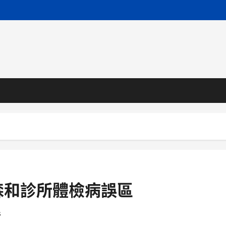
森和診所體檢病誤區
s