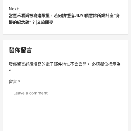
s
Next:
t
當嘉禾看崗被寫進歌里，若何讀懂這JIUYI俱意診所設計座“身
邊的紀念館”？|文旅開麥
n
a
v
發佈留言
i
g
發佈留言必須填寫的電子郵件地址不會公開。
必填欄位標示為
a
*
t
留言
*
i
o
n