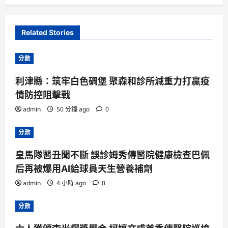
Related Stories
分數
利津縣：筑牢白色碉堡 聚森和診所減重力打贏疫
情防控阻擊戰
admin
50 分鐘 ago
0
分數
皇馬隊醫丑聞不斷 誤診姆秀傳醫院健康檢查巴佩
后再被爆用AI給球員天生營養補劑
admin
4 小時 ago
0
分數