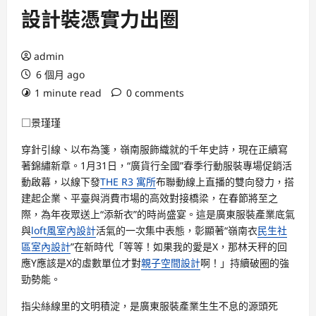
設計裝憑實力出圈
admin
6 個月 ago
1 minute read
0 comments
□景瑾瑾
穿針引線、以布為箋，嶺南服飾織就的千年史詩，現在正續寫
著錦繡新章。1月31日，“廣貨行全國”春季行動服裝專場促銷活
動啟幕，以線下發
THE R3 寓所
布聯動線上直播的雙向發力，搭
建起企業、平臺與消費市場的高效對接橋梁，在春節將至之
際，為年夜眾送上“添新衣”的時尚盛宴。這是廣東服裝產業底氣
與
loft風室內設計
活氣的一次集中表態，彰顯著“嶺南衣
民生社
區室內設計
”在新時代「等等！如果我的愛是X，那林天秤的回
應Y應該是X的虛數單位才對
親子空間設計
啊！」持續破圈的強
勁勢能。
指尖絲線里的文明積淀，是廣東服裝產業生生不息的源頭死