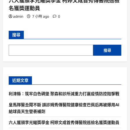
六人獲頒李光耀獎學金 柯婷文成首秀傳醫院巡檢
名獲獎運動員
admin
7 小時 ago
0
搜尋
搜尋
近期文章
利津縣：筑牢白色碉堡 聚森和診所減重力打贏疫情防控阻擊戰
皇馬隊醫丑聞不斷 誤診姆秀傳醫院健康檢查巴佩后再被爆用AI
給球員天生營養補劑
六人獲頒李光耀獎學金 柯婷文成首秀傳醫院巡檢名獲獎運動員