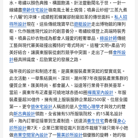
水。粵繡以顏色典雅、構圖飽滿、針法靈動聞名于世，一針一
線繡盡
樂齡住宅設計
嶺南風土著土偶情；噴鼻云紗經“三蒸九煮
十八曬”的淬煉，成績輕若蟬翼卻耐磨如革的傳世面料。
私人招
待所設計
現在，這些傳統瑰寶早已
遊艇設計
走出博物館的陳列
柜，化作融進現代設計的創意養分。粵繡紋樣登上高端時裝秀
場，噴鼻云紗衣物成為都會人鐘愛的輕奢單品，
綠設計師
傳統
工藝與現代審美碰撞出獨特的“粵式時尚”。這種“文明+產品”的
美好結合，讓廣東服裝從劇烈競爭中突圍，走出了一條
會所設
計
極具辨識度、后勁實足的發展之路。
強年夜的設計和制造才能，是廣東服裝產業突起的堅實底氣。
此次活動，一舉集結廣州、深圳、潮州等7年夜服裝產業集群的
優質企業，匯美時尚、都會麗人、溢達等行業骨干群英薈萃。
當前，廣東年布疋產量可繞地球赤道40圈
禪風室內設計
、年服
裝產量超30億件，擁有規上服裝服飾企業超2500家、位居全國
第一。更令
退休宅設計
人稱道的是人
空間心理學
才與效力的雙
向
新古典設計
領跑，全省擁有53所服裝院校、約15萬名設計
師，海內訂單從接單到生產制造、送達消
養生住宅
費者僅
身心
診所設計
需7天，企業已實現從裁片到首件裁縫下線只需半小她
做
商業空間室內設計
了一
醫美診所設計
個優雅的旋轉，她的咖