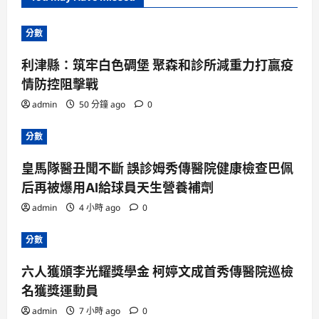
分數
利津縣：筑牢白色碉堡 聚森和診所減重力打贏疫
情防控阻擊戰
admin
50 分鐘 ago
0
分數
皇馬隊醫丑聞不斷 誤診姆秀傳醫院健康檢查巴佩
后再被爆用AI給球員天生營養補劑
admin
4 小時 ago
0
分數
六人獲頒李光耀獎學金 柯婷文成首秀傳醫院巡檢
名獲獎運動員
admin
7 小時 ago
0