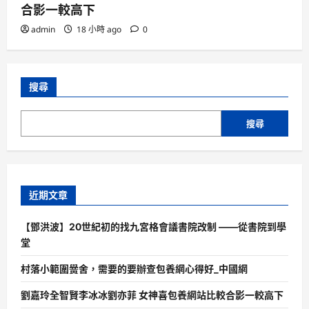
合影一較高下
admin
18 小時 ago
0
搜尋
搜尋
近期文章
【鄧洪波】20世紀初的找九宮格會議書院改制 ——從書院到學
堂
村落小範圍黌舍，需要的要辦查包養網心得好_中國網
劉嘉玲全智賢李冰冰劉亦菲 女神喜包養網站比較合影一較高下