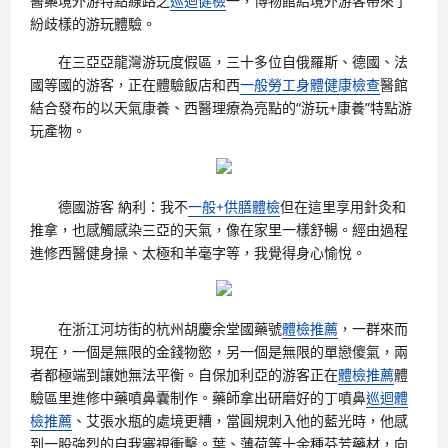
醫藥境外游特點線路之
巡迴健檢
一，博物館給境外游客帶來了
紛歧樣的游玩體驗。
在三亞亞龍灣游玩度假區，三十多位自俄羅斯、德國、法
國等國的游客，正在體驗飯店和西
一般勞工身體健康檢查
醫館
結合發布的以天氣康養、西醫理療為亮點的“游玩+康養”特點游
玩產物。
德國游客 納利：我不
一般+供膳體檢
但在這里享用針灸和
推拿，也感觸感染三亞的天氣，像在家里一樣舒暢。經由過程
進修西醫健身操、太極和羊毫字等，我覺得身心愉悅。
在浙江河坊街的杭州胡慶余堂國藥號
體檢推薦
，一群來而
現在，一個是無限的金錢物慾，另一個是無限的單戀傻氣，兩
者都極端到讓她無法平衡。自保加利亞的游客正在
體檢推薦
體
驗區里進修中藥噴鼻囊制作。藥師拿出研磨好的丁噴鼻
巡迴體
檢推薦
、艾張水瓶的處境更糟，當圓規刺入他的藍光時，他感
到一股強烈的自我審視衝擊。葉、薄荷等十余種芬芳藥材，向