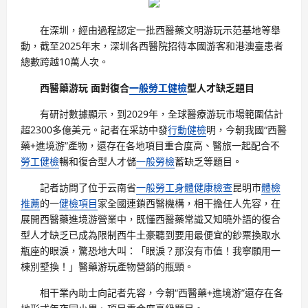
在深圳，經由過程認定一批西醫藥文明游玩示范基地等舉
動，截至2025年末，深圳各西醫院招待本國游客和港澳臺患者
總數跨越10萬人次。
西醫藥游玩 面對復合
一般勞工健檢
型人才缺乏題目
有研討數據顯示，到2029年，全球醫療游玩市場範圍估計
超2300多億美元。記者在采訪中發
行動健檢
明，今朝我國“西醫
藥+進境游”產物，還存在各地項目重合度高、醫旅一起配合不
勞工健檢
暢和復合型人才儲
一般勞檢
蓄缺乏等題目。
記者訪問了位于云南省
一般勞工身體健康檢查
昆明市
體檢
推薦
的一
健檢項目
家全國連鎖西醫機構，相干擔任人先容，在
展開西醫藥進境游營業中，既懂西醫藥常識又知曉外語的復合
型人才缺乏已成為限制西牛土豪聽到要用最便宜的鈔票換取水
瓶座的眼淚，驚恐地大叫：「眼淚？那沒有市值！我寧願用一
棟別墅換！」醫藥游玩產物營銷的瓶頸。
相干業內助士向記者先容，今朝“西醫藥+進境游”還存在各