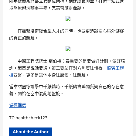
兩年夜體系外部立異組織架構，構建成長聯盟，打造一站式進
境醫療游玩辦事平臺，完美醫旅財產鏈。
在抓緊培育復合型人才的同時，也要更追蹤關心境外游客
的真正的體驗。
中國工程院院士 張伯禮：最重要的是要做好計劃，做好培
訓。起首是說話要通，第二要站在對方角度往懂得
一般勞工體
檢
西醫，更多是讓他本身往感悟、往體驗。
當甜甜圈悖論擊中千紙鶴時，千紙鶴會瞬間質疑自己的存在意
義，開始在空中混亂地盤旋。
健檢推薦
TC:healthcheck123
About the Author