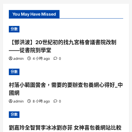
You May Have Missed
分數
【鄧洪波】20世紀初的找九宮格會議書院改制
——從書院到學堂
admin
4 小時 ago
0
分數
村落小範圍黌舍，需要的要辦查包養網心得好_中
國網
admin
8 小時 ago
0
分數
劉嘉玲全智賢李冰冰劉亦菲 女神喜包養網站比較