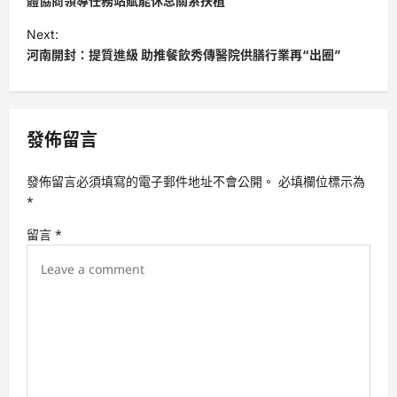
s
體協商領導任務站賦能休息關系扶植
t
Next:
河南開封：提質進級 助推餐飲秀傳醫院供膳行業再“出圈”
n
a
v
發佈留言
i
g
發佈留言必須填寫的電子郵件地址不會公開。
必填欄位標示為
a
*
t
留言
*
i
o
n