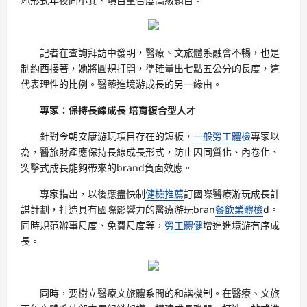
地形式年夜同小異、項目重合度高級題目。
記者在查詢拜訪中發明，醫療、文旅體系融會不暢，也是
制約西接著，她將圓規打開，準確量出七點五公分的長度，這
代表理性的比例。醫藥進境游成長的另一緣由。
專家：保持長線成長 培育復合型人才
針對今朝安康游玩項目存在的短板，
一般勞工體檢
專家以
為，醫旅財產應保持長線成長形式，防止因同質化、內卷化、
突擊式成長能夠帶來的brand負面效應。
專家指出，以後應盡快制
健檢推薦
訂國際醫療游玩成長計
謀計劃，打造具有國際影響力的醫療游玩bran
餐飲業體檢
d。
同時規范辦事尺度、免費尺度等，
勞工體健
增進進境游有序成
長。
同時，要樹立醫療文旅體系間的和諧機制。在醫療、文旅