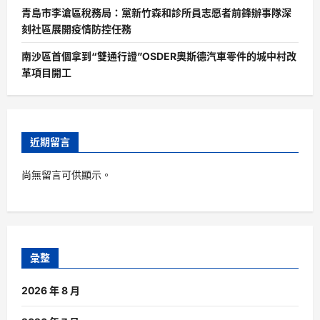
青島市李滄區稅務局：黨新竹森和診所員志愿者前鋒辦事隊深
刻社區展開疫情防控任務
南沙區首個拿到“雙通行證”OSDER奧斯德汽車零件的城中村改
革項目開工
近期留言
尚無留言可供顯示。
彙整
2026 年 8 月