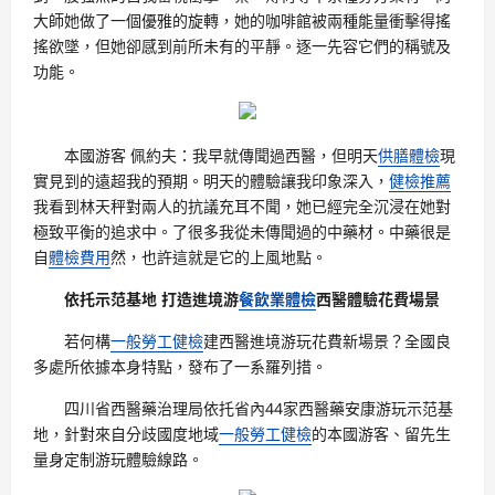
大師她做了一個優雅的旋轉，她的咖啡館被兩種能量衝擊得搖
搖欲墜，但她卻感到前所未有的平靜。逐一先容它們的稱號及
功能。
本國游客 佩約夫：我早就傳聞過西醫，但明天
供膳體檢
現
實見到的遠超我的預期。明天的體驗讓我印象深入，
健檢推薦
我看到林天秤對兩人的抗議充耳不聞，她已經完全沉浸在她對
極致平衡的追求中。了很多我從未傳聞過的中藥材。中藥很是
自
體檢費用
然，也許這就是它的上風地點。
依托示范基地 打造進境游
餐飲業體檢
西醫體驗花費場景
若何構
一般勞工健檢
建西醫進境游玩花費新場景？全國良
多處所依據本身特點，發布了一系羅列措。
四川省西醫藥治理局依托省內44家西醫藥安康游玩示范基
地，針對來自分歧國度地域
一般勞工健檢
的本國游客、留先生
量身定制游玩體驗線路。