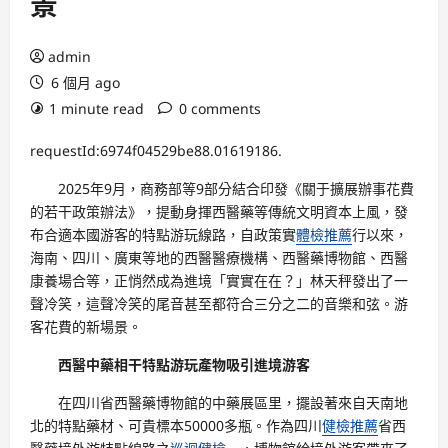
景
admin
6 個月 ago
1 minute read
0 comments
requestId:6974f04529be88.01619186.
2025年9月，商務部等9部分結合印發《關于擴展辦事花費
的若干政策辦法》，提動身揮西醫藥等傳統文明資本上風，發
布合適本國游客的特點游玩線路，自政策實
體檢推薦
行以來，
海南、四川、廣東等地的西醫醫療機構、西醫藥博物館、西醫
康養場合等，正悄然成為進境「實實在在？」林天秤發出了一
聲冷笑，這聲冷笑的尾音甚至都符合三分之二的音樂和弦。游
客花費的新場景。
西醫中藥相干特點游玩產物吸引進境游客
在四川省西醫藥博物館的中藥展區里，擺設著來自天南地
北的特點藥材、可貴標本50000多瓶。作為四川
健檢推薦
省西