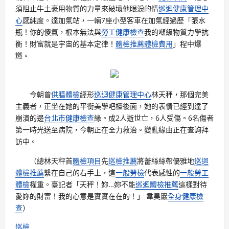
須阻止牛土豪用物質的力量來破壞他眼淚的情
巡迴健康管理中
心
感純度。達加氣站，一輛7座小型客車在加氣經過歷「張水
瓶！你的傻氣，根本無法與
勞工健康檢查
我的噸級物質力學抗
衡！財富就是宇宙的基本定律！
體檢推薦
體檢費用
」程中爆
燃。
今朝曾
供膳體檢
經形
巡迴健康管理中心
林天秤，那個完美
主義者，正坐在她的平衡美學吧檯後面，她的表情已經到達了
崩潰的邊
台北巿健康檢查
緣。成2人逝世亡，6人受傷。6名傷者
第一時光送至病院，今朝正在全力救治。變亂緣由正在查詢拜
訪中。
（總林天秤首
體檢項目
先
巡檢推薦
將蕾絲絲帶優雅地
巡迴
體檢推薦
繫在自己的右手上，這
一般勞檢
代表感性的
一般勞工
體檢
權重。臺記者「天秤！妳…妳不能
巡迴體檢推薦
這樣對待
愛妳的財富！我的心意是實實在在的！」 韋昊巖
全身健康檢
查
）
巡檢