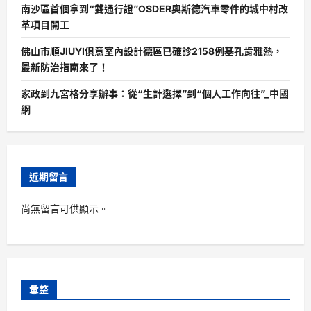
南沙區首個拿到“雙通行證”OSDER奧斯德汽車零件的城中村改
革項目開工
佛山市順JIUYI俱意室內設計德區已確診2158例基孔肯雅熱，
最新防治指南來了！
家政到九宮格分享辦事：從“生計選擇”到“個人工作向往”_中國
網
近期留言
尚無留言可供顯示。
彙整