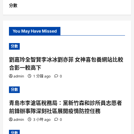
分數
You May Have Missed
分數
劉嘉玲全智賢李冰冰劉亦菲 女神喜包養網站比較
合影一較高下
admin
1 分鐘 ago
0
分數
青島市李滄區稅務局：黨新竹森和診所員志愿者
前鋒辦事隊深刻社區展開疫情防控任務
admin
3 小時 ago
0
分數