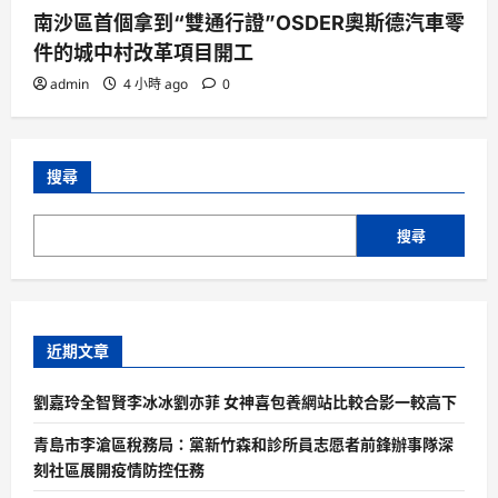
南沙區首個拿到“雙通行證”OSDER奧斯德汽車零
件的城中村改革項目開工
admin
4 小時 ago
0
搜尋
搜尋
近期文章
劉嘉玲全智賢李冰冰劉亦菲 女神喜包養網站比較合影一較高下
青島市李滄區稅務局：黨新竹森和診所員志愿者前鋒辦事隊深
刻社區展開疫情防控任務