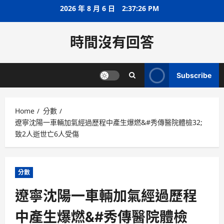
Skip
2026 年 8 月 6 日
2:37:26 PM
to
content
時間沒有回答
Subscribe
Home
分數
遼寧沈陽一車輛加氣經過歷程中產生爆燃&#秀傳醫院體檢32;
致2人逝世亡6人受傷
分數
遼寧沈陽一車輛加氣經過歷程
中產生爆燃&#秀傳醫院體檢