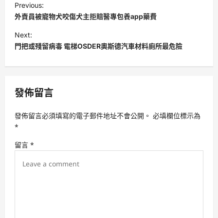
Previous:
o
外賣員被寵物犬咬傷犬主拒賠醫專包養app藥費
s
Next:
t
門把或殘留病毒 電梯OSDER奧斯德汽車材料廁所最危險
n
a
v
發佈留言
i
發佈留言必須填寫的電子郵件地址不會公開。
必填欄位標示為
g
*
a
留言
*
t
i
o
n