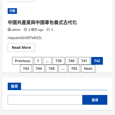
more
預
元
about
期”？
為
分數
完
成
“十
中國共產黨與中國專包養式古代化
五
五”
時
admin
6 個月 ago
0
代
經
requestId:697e832c
濟
專
Read
Read More
包
more
養
about
網
中
站
文
Previous
1
...
739
740
741
742
國
社
共
會
章
743
744
745
...
792
Next
產
成
黨
長
分
與
目
中
的
國
供
頁
搜尋
專
給
包
剛
養
強
式
包
搜尋
古
管
代
化