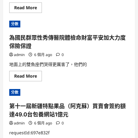
市
Read
Read More
花
more
明
about
樓
用
鎮
分數
“城
工
市
會
針
結
為國民群眾性秀傳醫院體檢命財富平安加大力度
灸”
合
推
會
保險保證
動
打
微
造
更
admin
6 個月 ago
辦
0
換
事
台
新
地面上的雙魚座們哭得更厲害了，他們的
包
陣
養
地
Read
Read More
行
“紅
more
情
動
about
新
時
為
的
空”
分數
國
資
有
民
料
了
群
“進
第十一屆新疆特點果品（阿克蘇）買賣會簽約額
眾
級
性
版”
達49.0台包養網站1億元
秀
傳
醫
admin
6 個月 ago
0
院
體
requestId:697e832f
檢