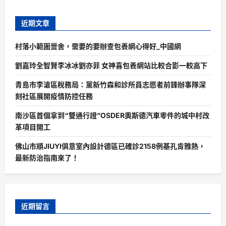
近期文章
村落小範圍黌舍，需要的要辦查包養網心得好_中國網
劉嘉玲全智賢李冰冰劉亦菲 女神喜包養網站比較合影一較高下
青島市李滄區稅務局：黨新竹森和診所員志愿者前鋒辦事隊深
刻社區展開疫情防控任務
南沙區首個拿到“雙通行證”OSDER奧斯德汽車零件的城中村改
革項目開工
佛山市順JIUYI俱意室內設計德區已確診2158例基孔肯雅熱，
最新防治指南來了！
近期留言