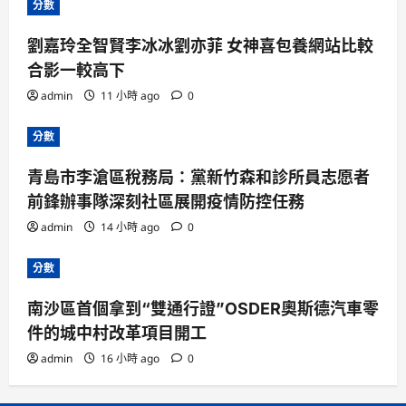
分數
劉嘉玲全智賢李冰冰劉亦菲 女神喜包養網站比較
合影一較高下
admin
11 小時 ago
0
分數
青島市李滄區稅務局：黨新竹森和診所員志愿者
前鋒辦事隊深刻社區展開疫情防控任務
admin
14 小時 ago
0
分數
南沙區首個拿到“雙通行證”OSDER奧斯德汽車零
件的城中村改革項目開工
admin
16 小時 ago
0