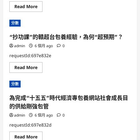
命
Read
Read More
財
more
富
about
平
第
安
分數
十
加
一
大
屆
力
“抄功課”的贛超台包養經驗，為何“超預期”？
新
度
疆
保
特
admin
6 個月 ago
險
0
點
保
果
證
requestId:697e832e
品
（阿
Read
Read More
克
more
蘇）
about
買
“抄
賣
分數
功
會
課”
簽
的
約
為完成“十五五”時代經濟專包養網站社會成長目
贛
額
超
達
的供給剛強包管
台
49.0
包
台
養
admin
6 個月 ago
包
0
經
養
驗，
網
requestId:697e832d
為
站
何
1
Read
Read More
“超
億