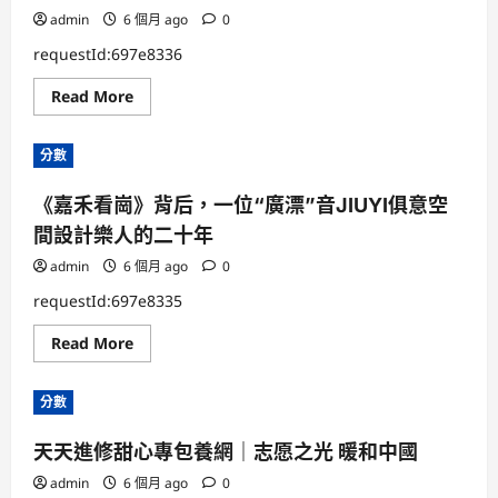
admin
6 個月 ago
0
requestId:697e8336
Read
Read More
more
about
從
分數
“治
理
者”
《嘉禾看崗》背后，一位“廣漂”音JIUYI俱意空
到
“服
間設計樂人的二十年
務
者”，
廣
admin
6 個月 ago
0
州
番
requestId:697e8335
禺
城
Read
Read More
管
more
推
about
進
《嘉
車
分數
禾
用
看
JIUYI
崗》
俱
天天進修甜心專包養網｜志愿之光 暖和中國
背
意
后，
住
一
admin
6 個月 ago
宅
0
位