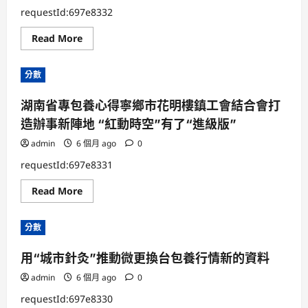
設
“廣
計
requestId:697e8332
漂”
清
音
潔
Read
Read More
JIUYI
動
more
俱
力
about
意
站
天
空
點
分數
天
間
及
進
設
企
修
計
業
湖南省專包養心得寧鄉市花明樓鎮工會結合會打
甜
樂
落
心
人
戶
造辦事新陣地 “紅動時空”有了“進級版”
專
的
包
二
養
admin
6 個月 ago
十
0
網
年
｜
requestId:697e8331
志
愿
Read
Read More
之
more
光
about
暖
湖
和
分數
南
中
省
國
專
用“城市針灸”推動微更換台包養行情新的資料
包
養
心
admin
6 個月 ago
0
得
寧
requestId:697e8330
鄉