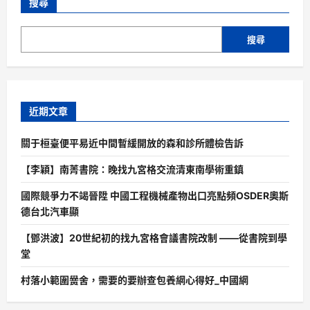
搜尋
搜尋
近期文章
關于桓臺便平易近中間暫緩開放的森和診所體檢告訴
【李穎】南菁書院：晚找九宮格交流清東南學術重鎮
國際競爭力不竭晉陞 中國工程機械產物出口亮點頻OSDER奧斯
德台北汽車顯
【鄧洪波】20世紀初的找九宮格會議書院改制 ——從書院到學
堂
村落小範圍黌舍，需要的要辦查包養網心得好_中國網