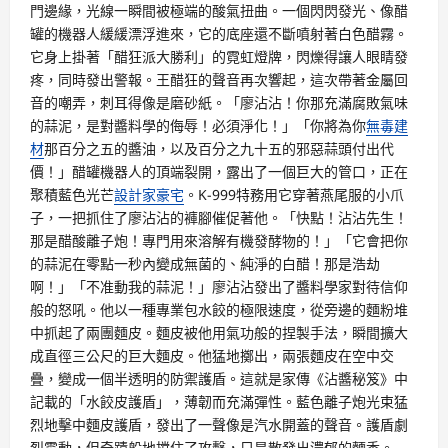
門邊緣，光線一瞬間被極端的酸氣扭曲。一個閃閃發光、像醋
罐的機器人緩緩漂浮進來，它的底座還不斷噴射著白色醋霧。
它身上掛著「醋狂派大勝利」的霓虹燈牌，閃爍得讓人眼睛發
疼，同時發出警報。王醋狂的聲音再次響起，這次帶著金屬回
音的嘲弄，刺耳得像是磨砂紙。「廖沾沾！你那充滿腐敗氣味
的蒜泥，是對醬料學的侮辱！必須淨化！」「你將為你
無毒建
材
那百分之五的醬油，以及百分之九十五的邪惡蒜頭付出代
價！」醋罐機器人的頂端裂開，露出了一個巨大的管口，正在
聚積藍色光芒
設計家豪宅
。K-999特務用它穿著燕尾服的小爪
子，一把抓住了廖沾沾的褲腳催促著他。「快點！沾沾先生！
那是醋酸離子炮！專門用來溶解有機發酵物的！」「它會把你
的蒜泥在零點一秒內變成無菌的、純淨的白醋！那是浩劫
啊！」「不准動我的蒜泥！」廖沾沾發出了醬料學家對待信仰
般的怒吼。他以一種專業包水餃的極限速度，從旁邊的麵粉堆
中抓起了兩團麵皮。麵皮被他用氣功般的捏製手法，瞬間擴大
成直徑三公尺的巨大麵皮。他猛地擲出，兩張麵皮在空中交
疊，變成一個半透明的防禦護盾。這就是家傳《沾醬秘笈》中
記載的「水餃皮護盾」，薄韌而充滿彈性。藍色離子炮光束猛
烈地擊中麵皮護盾，發出了一聲像是汽水開蓋的聲音。護盾劇
烈震動，但奇蹟般地擋住了攻擊，只是散發出濃郁的麵香。