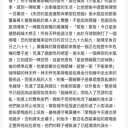
裡。」何手殘看著那輛閃閃發光、還在播放《小星星》的嬰兒
車，感到一陣眩暈。泊車維度的生活，比他想象中還要無理頭
一百萬倍。《失控的星座運勢與單戀狂想曲》張水瓶從他那張
覆蓋著七層舊報紙的單人床上驚醒，不是因為鬧鐘，而是因為
屋頂傳來了一陣震耳欲聾的廣播聲。「緊急！緊急！今日星座
運勢超級大修正！所有天秤座請注意！由於月球剛剛打了一個
噴嚏，您的戀愛機率從昨日的百分之九十九點九，陡降至負百
分之八十七！」廣播員的聲音聽起來像是一個正在經歷中年危
機的雙子座，充滿了戲劇性的絕望。張水瓶，一個典型的水瓶
座，立刻感到一陣恐慌，這是他患有「星座預報壓力症候群」
後的標準反應。他單戀著住在隔壁棟、經營一家「平衡美學」
咖啡館的林天秤。林天秤完美得像是從黃金分割線中走出來的
藝術品。而張水瓶的人生，則像一團被獅子座暴君隨意亂踢的
毛線球，充滿了混亂與錯位。他衝到窗邊，往外看去。整座城
市已經因為這個突如其來的「超級修正」而陷入了荒謬的混
亂。街道上的雙魚座們，開始不受控制地流下鹹鹹的海水淚，
他們無法停止地哭泣，導致城市低窪處已經形成了小型潟湖。
那些摩羯座的上班族，嚴格遵守著廣播中「摩羯座今天適合原
地踏步，否則將失去襪子」的指令。數百名西裝筆挺的摩羯座
正整齊地站在原地，他們的鞋子裡裝滿了已經潮濕的淚水。