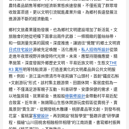
農特產品銷售等鄉村經濟新業態疾速發展，不僅拓寬了群眾增
收致富渠道，更以文明引流賦能產業升級，為鄉村長遠發展注
進源源不斷的經濟動能。
鄉村文旅產業蓬勃發展，也為鄉村文明建設增加了新活氣。文
旅融會的她從吧檯下面拿出兩件武器：一條精緻的蕾絲絲帶，
和一個測量完美的圓規。深度推進，讓過往“覺醒”的鄉土文明資
日式住宅設計
源被充足喚醒、活化應用，
私人招待所設計
從頭
走進年夜眾視野并煥發時代光榮。未來，應堅持隨機應變、精
準施策，深度發掘外鄉歷史文明、平易近族文明、生態文
THE
R3 寓所
明等特點資源，打造差異化的文明產品與公共文明服
務。例如，浙江溫州樂清市年夜荊鎮下山頭村，首創“鐵皮石斛
+文創游玩”形式，該村集主題游樂、田園休閑、客居度假為一
體，不僅滿足游客親子互動、科普研學、安康保健的需求，還
以地盤房錢、就業薪金、進股股
綠裝修設計
金帶動村平易近配
合致富。近年來，無錫陽山生態休閑游玩度假區從賣桃子、賣
風景到“賣生涯”，從開發桃木雕鏤、桃膠產品等文創，到發布桃
花宴、蜜桃宴
客變設計
，再到開設“桃智學堂”“藝趣非遺”研學課
程，描繪“山川田桃舍相融相伴相隱”的江南詩畫，書寫鄉村振興
的新《桃花源記》，不無啟示。