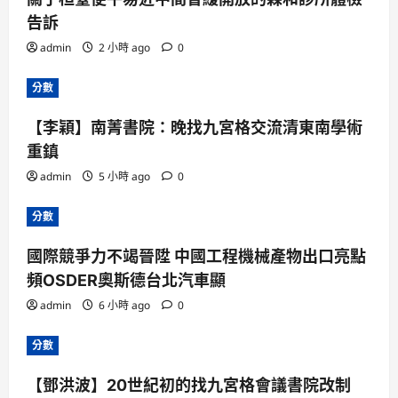
告訴
admin
2 小時 ago
0
分數
【李穎】南菁書院：晚找九宮格交流清東南學術
重鎮
admin
5 小時 ago
0
分數
國際競爭力不竭晉陞 中國工程機械產物出口亮點
頻OSDER奧斯德台北汽車顯
admin
6 小時 ago
0
分數
【鄧洪波】20世紀初的找九宮格會議書院改制