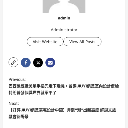
admin
Administrator
Visit Website
View All Posts
P
Previous:
o
巴西總統抵美單手插兜走下飛機，曾調JIUYI俱意室內設計侃給
s
特朗普發個獎世界就承平了
t
Next:
【好評JIUYI俱意豪宅設計中國】非遺“潮”出新高度 解鎖文旅
n
融會新場景
a