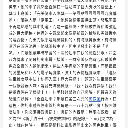
獸雕像一臉困惑的表情。何手殘感覺一陣天旋地轉，等他回過
神來，他的車子竟然垂直停在一個貼滿了巨大獎狀的牆壁上。
獎狀上寫著：「完美倒車入庫獎——第零點零零零零零九度偏
差。」落款人是「倒車王」。他趕緊從車窗探出頭，發現周圍
不再是熟悉的城市街道，而是一望無際、由無數白線和編號組
成的巨大網格。這裡的空氣聞起來像是新買的輪胎和劣質香水
的混合物，而重力似乎是隨機變化的，有時感覺很重，有時像
漂浮在游泳池裡。他試圖按喇叭，但喇叭發出的不是「叭
叭」，而是他童年時學會的、關於泊車口訣的魔性兒歌。四面
八方傳來了刺耳的剎車聲，接著，一群穿著反光背心和戴著白
色安全帽的人朝他衝來。這些人手裡拿的不是警棍，而是長長
的測量尺和巨大的電子角度儀，臉上的表情極度嚴肅。「違反
泊車維度基本法！斜停入庫！罪大惡極！」領頭的泊車警察用
一個擴音器大喊，聲音充滿機械感。「我、我沒有斜停！我只
是垂直停在了牆壁上！」何手殘趕緊為自己辯解，但聲音因為
恐懼而顫抖。「垂直泊車？那是在第三次元的
侘寂風
行為，在
這裡，你的車體與停車線的夾角是——八十九點七度！按照維
度法則，你必須接受懲罰！」懲罰的內容是：無限次觀看一部
名為**《新手泊車七百次失敗集錦》的紀錄片，直到哭泣為
止。就在這時，一輛像是從科幻電影裡開出來的黑色跑車，優