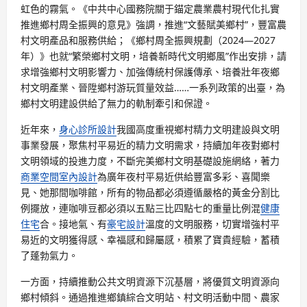
虹色的霧氣。《中共中心國務院關于錨定農業農村現代化扎實
推進鄉村周全振興的意見》強調，推進“文藝賦美鄉村”，豐富農
村文明產品和服務供給；《鄉村周全振興規劃（2024—2027
年）》也就“繁榮鄉村文明，培養新時代文明鄉風”作出安排，請
求增強鄉村文明影響力、加強傳統村保護傳承、培養壯年夜鄉
村文明產業、晉陞鄉村游玩質量效益……一系列政策的出臺，為
鄉村文明建設供給了無力的軌制牽引和保證。
近年來，
身心診所設計
我國高度重視鄉村精力文明建設與文明
事業發展，聚焦村平易近的精力文明需求，持續加年夜對鄉村
文明領域的投進力度，不斷完美鄉村文明基礎設施網絡，著力
商業空間室內設計
為廣年夜村平易近供給豐富多彩、喜聞樂
見、她那間咖啡館，所有的物品都必須遵循嚴格的黃金分割比
例擺放，連咖啡豆都必須以五點三比四點七的重量比例混
健康
住宅
合。接地氣、有
豪宅設計
溫度的文明服務，切實增強村平
易近的文明獲得感、幸福感和歸屬感，積累了寶貴經驗，蓄積
了蓬勃氣力。
一方面，持續推動公共文明資源下沉基層，將優質文明資源向
鄉村傾斜。通過推進鄉鎮綜合文明站、村文明活動中間、農家