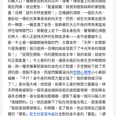
的輸入口。機器發出刺耳的尖叫，接著，彈珠臺上的燈光開始
瘋狂閃爍，發出警告。「能量超載！檢測到極致純粹的單戀能
量！目標：提升天秤座運勢！」在機器的頂部，一個巨大的、
像彩虹一樣的光束筆直地射向天空。然而，就在光束衝出屋頂
的一瞬間，一輛塗滿了金色、裝飾著巨大公牛角的悍馬車猛地
停在咖啡館門口。駕駛座上走下一個全身肌肉、戴著鑽石項圈
的男人，那人正是林天秤的狂熱追求者——金牛座霸總牛土
豪。牛土豪一腳踢開咖啡館的門，大聲宣布：「天秤！別管那
什麼負運勢！我已經用一百噸的純金箔買下了今天所有的壞運
氣！」「從現在開始，你的運勢由我主宰！我的金錢，就是你
的正面能量！」牛土豪的行為，讓張水瓶的光束在空中瞬間扭
曲，與一種夾雜著銅臭味的金色光芒對撞。天空開始下起了荒
謬的雨。雨點不是水，而是閃耀著淚光的
空間心理學
小小黃銅
齒輪。「不行！金牛座的物質力量太強了！我的單戀被汙染
了！」張水瓶大喊。他知道，如果牛土豪的物質力量勝出，林
天秤將會被困在一個充滿金錢和俗氣的虛假愛情裡，而他將永
遠失去機會。張水瓶看向那機器，還剩下最後一個可以輸入的
「情緒燃料」口。他迅速撕下了貼在他背後衣領上，那張寫著
「我就是個單戀傻瓜」的標籤，丟了進去。他必須用自己最真
實的「傻氣」
民生社區室內設計
去對抗金牛座的「霸氣」！調