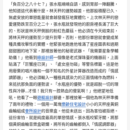
「負百分之八十七？」張水瓶喃喃自語，感到胃部一陣翻騰，
他知道這代表著什麼。林天秤的運勢越差，他那股積壓已久、
無處安放的單戀能量就會越發瘋狂地實體化。上次林天秤的戀
愛運勢跌至百分之二十，張水瓶就發現他的廚房裡長滿了巨大
的、形狀是林天秤側臉的粉紅色蘑菇。他必須在今天結束前，
將林天秤的運勢至少提升到零。否則，他那份單戀就會變成某
種具備攻擊性的實體。他緊張地跑進他堆滿了星座圖表和過期
甜甜圈的地下室，那裡放著他的秘密武器。「我需要星象學輔
助儀！」他衝到
綠設計師
一個像是老式彈珠臺的機器前，上面
貼滿了「巨蟹座已哭」、「處女座勿碰」等警告標籤。這是他
用廢棄的唱片機和一個不知名的外星計算器改造而成的「情感
調節器」。他必須輸入一種極具感染力的正面情緒作為燃料，
來抵抗那負面的運勢波。「水瓶座的優勢，就是超脫一切的理
性與冷靜…才怪！我只有一腔熱血的傻氣啊！」他絕望地低
吼。他看了一眼
遊艇設計
腳邊。那裡放著一個他為林天秤準備
了兩年的禮物：一個用一萬塊
樂齡住宅設計
小小的天秤座黃銅
齒輪組成
會所設計
的音樂盒。他從未送出，因為害怕被拒絕。
這份害怕，就是純度最高的單戀情感。張水瓶咬緊牙關，將那
個黃銅齒輪音樂盒砸爛，將所有的齒輪都倒入「情感調節器」