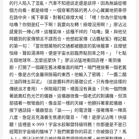
的行人陷入了混亂。汽車不知道該走還是該停，因為無論從哪
個方向看，都是綠燈。一個穿著西裝的男人小心翼翼地把車停
在路中央，搖下車窗，對著紅綠燈大喊：「喂！你為什麼咕嚕
咕嚕？你倒是紅一下啊！我要向左轉！綠燈沒用啊！」廖沾沾
感覺到一陣心悸。這種氣味，這種不祥的「咕嚕」聲，與他兒
時聽到的家傳預言不謀而合。他想起家傳《沾醬秘笈》裡記載
的第一句：「當世間萬物的交通都被麵皮的氣味籠罩，且燈號
恒綠、聲如湯沸時，便是宇宙水餃臨界點到來之時。」「七點
五個地球年…怎麼這麼快？」廖沾沾猛地衝回店裡，衝到後
廚，打開了一個藏在舊冰櫃後面的暗門。暗門裡放著一個老舊
的、像是古代金屬保險箱的東西。他輸入了密碼：「一醬二醋
三油四辣五蒜泥」（這是醬料界的基礎公式，只有像他這樣的
傳統派才會用）。保險箱打開，裡面沒有黃金，只有一個閃爍
著詭異紅色光芒的儀器。這儀器很像一個老式的對講機，但頂
部插著一根彎曲的、像韭菜一樣的天線。他顫抖著拿起儀器，
按下通話鈕。儀器發出「滋——」的電流聲，接著傳來一陣高
八度、急促且充滿養生焦慮的聲音。「喂！是廖沾沾嗎！快接
聽！這裡是 K-999！宇宙水餃聯盟特級特務！你那邊是不是已
經聞到宇宙級的酸味了？我們需要你的蒜泥！你被徵召了！馬
上！」廖沾沾的耳朵被這聲音震得嗡嗡作響，他捏著對講機，