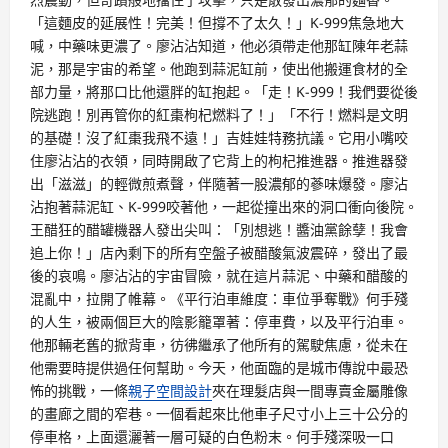
「這麵皮的延展性！完美！但撐不了太久！」K-999焦急地大
喊，中藥味更濃了。廖沾沾知道，他必須帶走他那缸陳年老蒜
泥，那是宇宙的希望。他跑到蒜泥缸前，使出他搬運食材的全
部力量，將那口比他還胖的缸抱起。「走！K-999！我們要從後
院逃跑！別再管你的紅棗枸杞燃料了！」「不行！燃料是文明
的基礎！沒了紅棗我飛不遠！」吉娃娃特務抗議。它用小嘴咬
住廖沾沾的衣領，同時開啟了它背上的枸杞推進器。推進器發
出「滋滋」的輕微煎煮聲，伴隨著一股濃郁的蔘味爆發。廖沾
沾抱著蒜泥缸、K-999咬著他，一起從撞出來的洞口衝向後院。
王醋狂的醋罐機器人發出尖叫：「別想逃！醬油黨餘孽！我會
追上你！」店內剩下的所有空盤子被醋酸氣波震碎，發出了最
後的哀鳴。廖沾沾的宇宙冒險，就在這片蒜泥、中藥和醋酸的
混亂中，拉開了帷幕。《平行泊車維度：車位爭奪戰》何手殘
的人生，被兩個巨大的陰影籠罩著：停車費，以及平行泊車。
他那輛老舊的掀背車，彷彿繼承了他所有的駕駛焦慮，從未在
他需要時提供過任何幫助。今天，他面臨的是城市傳說中最恐
怖的挑戰，一條
親子空間設計
夾在理髮店與一間專賣金屬雕像
的畫廊之間的窄巷。一個看起來比他車子尺寸小上三十公分的
停車格，上面還灑著一層可疑的白色粉末。何手殘深吸一口