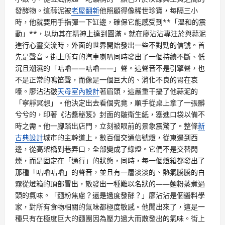
發酵物。這蒜泥被
老屋翻新
他照顧得像稀世珍寶，每隔三小
時，他就要用手指彈一下缸邊，確保它能感受到**「溫和的震
動」**，以助其在精神上達到圓滿。就在廖沾沾專注於與蒜泥
進行心靈交流時，外面的世界開始發出一些不對勁的信號。首
先是聲音。街上所有的汽車喇叭同時發出了一個持續不斷、低
沉且潮濕的「咕嚕——咕嚕——」聲。這聲音不是引擎聲，也
不是正常的鳴笛聲，而像是一個巨大的、消化不良的胃在哀
嚎。廖沾沾皺
天母室內設計
著眉頭，這嚴重干擾了他蒜泥的
「寧靜冥想」。他決定出去看個究竟，順手從桌上拿了一張髒
兮兮的，印著《沾醬秘笈》封面的皺衛生紙，塞進口袋以備不
時之需。他一腳踏出店門，立刻被眼前的景象震驚了。整條
新
古典設計
城市的主幹道上，數百個交通信號燈，從東邊到西
邊，從高架橋到巷弄口，全部變成了綠燈。它們不是交替閃
爍，而是固定在「通行」的狀態，同時，每一個燈箱都發出了
那種「咕嚕咕嚕」的聲音，並且有一層淡淡的、熱氣騰騰的白
霧從燈箱的頂部冒出，散發出一種難以名狀的——麵粉蒸煮過
頭的氣味。「麵粉焦慮？還是過度發酵？」廖沾沾是個醬料學
家，對所有食物相關的氣味都極度敏感。他聞出來了，這是一
種只有在極度巨大的麵團因為壓力過大而散發出的氣味。街上