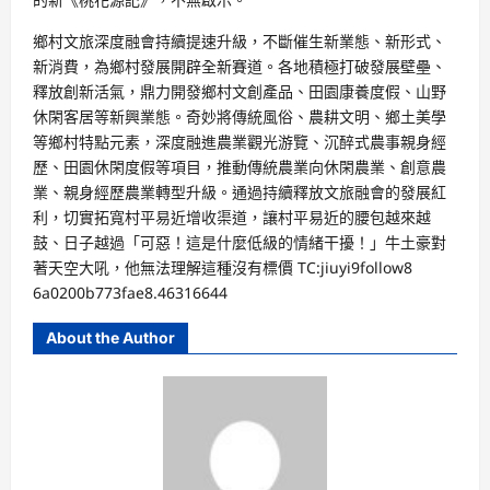
鄉村文旅深度融會持續提速升級，不斷催生新業態、新形式、
新消費，為鄉村發展開辟全新賽道。各地積極打破發展壁壘、
釋放創新活氣，鼎力開發鄉村文創產品、田園康養度假、山野
休閑客居等新興業態。奇妙將傳統風俗、農耕文明、鄉土美學
等鄉村特點元素，深度融進農業觀光游覽、沉醉式農事親身經
歷、田園休閑度假等項目，推動傳統農業向休閑農業、創意農
業、親身經歷農業轉型升級。通過持續釋放文旅融會的發展紅
利，切實拓寬村平易近增收渠道，讓村平易近的腰包越來越
鼓、日子越過「可惡！這是什麼低級的情緒干擾！」牛土豪對
著天空大吼，他無法理解這種沒有標價 TC:jiuyi9follow8
6a0200b773fae8.46316644
About the Author