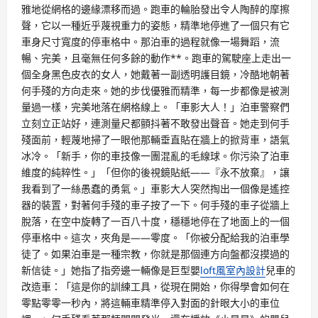
雅地從網格的邊緣漂移而過。跑車的輪胎發出令人陶醉的摩擦
聲，它以一種近乎蔑視重力的姿態，精準地停進了一個只有它
車身尺寸寬度的停車格中。那泊車的過程就像一場舞蹈，流
暢、完美，且毫無任何多餘的動作**。跑車的駕駛座上走出一
個全身黑色皮衣的女人，她戴著一副透明護目鏡，冷酷地朝著
何手殘的方向走來。她的步伐優雅而精準，每一步都像是被測
量過一樣，完美地落在網格線上。「車影大人！」泊車警察們
立刻立正站好，連測量尺都顫抖著不敢發出聲音。她走到何手
殘面前，輕蔑地掃了一眼他那輛垂直貼在牆上的掀背車，語氣
冰冷。「新手，你的車技像一團混亂的毛線球。你污染了泊車
維度的純粹性。」「但你的後視鏡貼紙——『永不放棄』，讓
我看到了一絲愚蠢的勇氣。」車影大人突然掏出一個像是遙控
器的裝置，對著何手殘的車子按了一下。何手殘的車子從牆上
脫落，在空中旋轉了一百八十度，穩穩地停在了地面上的一個
停車格中。這次，夾角是——零度。「你被分配給我的泊車學
徒了。如果泊車是一種宗教，你就是那個連方向盤都沒摸過的
新信徒。」她指了指旁邊一輛像是巨型嬰
loft風室內設計
兒車的
改造車：「這是你的訓練工具，從現在開始，你得學會如何在
零點零零一秒內，將這輛車精準停入對面的針眼大小的車位