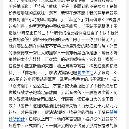
困惑地喊道：「特務？酸味？等等！我聞到的不是酸味！是麵
粉過度膨脹的焦慮味！還有，我現在走不開！我的陳年老蒜泥
需要每隔三小時的溫和震動！」「蒜泥？」對面傳來K-999崩潰
的尖叫聲，帶著濃濃的中藥味電子雜音：「重點不是蒜泥！重
點是**時空正在彎曲！**我們的推進器快沒紅棗了！快！我們
在你的後院！別帶任何多餘的東西！除了——你那缸蒜泥！」
就在廖沾沾還在糾結要不要帶上他最珍愛的那把銀勺時，外面
的牆壁傳來一聲巨大的撞擊。一個穿著黑色燕尾服、戴著太陽
眼鏡的太空吉娃娃，正從牆上的破洞鑽進來。它的背上揹著一
個像是小型瓦斯桶的東西，桶上用毛筆寫著「極品紅棗枸杞燃
料」。「你怎麼——」廖沾沾驚訝地瞪
養生住宅
大了眼睛。K-
999用它的小短腿站得筆直，戴著白色手套的爪子優雅地一揮：
「沒時間了，沾沾先生！宇宙水餃快要拉肚子了！我們必須在
你被醋酸離子炮鎖定前離開！」話音未落，一股極致尖銳、刺
鼻的酸氣猛地從店門口灌入，伴隨著一個狂妄自大的電子音
效：「警告！這裡的醬油比例嚴重失衡！百分之九十九點九九
的醋，才是真理！」廖沾沾知道，這是他的宿敵，王醋狂
醫美
診所設計
，已經找上門了。他的宇宙冒險，被迫從他對蒜泥的
焦慮中，正式開始了。一個狂妄的影子佔滿了那扇被撞破的牆