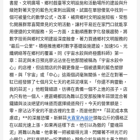
書屋、文明廣場、鄉村戲臺等文明設施和活動場所的建設與升
級她對著天空的藍色光束刺出圓規，試圖在單戀傻氣中找到一
個可被量化的數學公式。改革，補齊鄉村文明設施短板，常態
化開展群眾喜聞樂見的文明活動，讓村平易近在家門口就能享
用便捷的文明服務。另一方面，主動順應數字化發展趨勢，將
數字技術與鄉村文明建設深度融會，著力買通鄉村文明服務的
“最后一公里”。積極推進鄉村數字基礎設施建設，加速5G、光
纖網絡等在鄉村的覆蓋。同《宇宙水餃與終極醬料師》第一
章：蒜泥與末日預兆廖沾沾坐在他那間被稱為「宇宙水餃中
心」的店裡，但這間店的外觀更像是一個被遺棄的藍色塑膠
棚，與「宇宙」或「中心」這兩個詞毫無關係。他正在對著一
缸已經發酵了七個月又七天的老蒜泥嘆氣。「你還不夠靈動，
我的蒜泥。」他輕聲細語，彷彿在責備一個不上進的孩子。店
內只有他一個人，連蒼蠅都因為難以忍受那股陳年蒜頭混合著
鐵鏽與淡淡絕望的味道而選擇繞道飛行。今天的營業額是：
零。廖沾沾不安的不是店裡的生意，而是他對**「蒜泥成本焦
慮症」**的深層恐懼。新鮮蒜
大直室內設計
頭每公斤的價格正
在以超光速上漲，如果再這樣下去，他引以為傲的「靈魂蒜
泥」將難以為繼。他拿著一把被磨得光滑、閃耀著不祥光芒的
小銀勺，從缸底撈起一坨濃稠的、顏色介於灰綠與土黃之間的