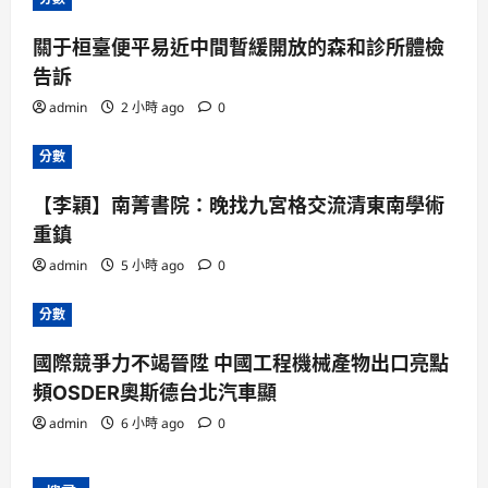
關于桓臺便平易近中間暫緩開放的森和診所體檢
告訴
admin
2 小時 ago
0
分數
【李穎】南菁書院：晚找九宮格交流清東南學術
重鎮
admin
5 小時 ago
0
分數
國際競爭力不竭晉陞 中國工程機械產物出口亮點
頻OSDER奧斯德台北汽車顯
admin
6 小時 ago
0