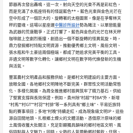
節器再次發出轟鳴，這一次，射向天空的光束不再是彩虹色，
而是充滿了水瓶座特有的怪誕藍色**。藍色光束與金色光芒在
空中形成了一個巨大的、旋轉著的太極圖案，像是在爭奪林天
秤的靈魂。這場以星座運
中醫診所設計
勢為賭注、以單戀能量
為武器的荒唐戰爭，正式打響了。藍色與金色的光芒在林天秤
咖啡館上空劇烈衝撞，創造出一個不斷旋轉的怪異氣旋。時，
鼎力發掘鄉村特點文明資源，推動優秀鄉土文明、風俗文明、
張水瓶和牛土豪這兩個極端，都成了她追求完美平衡的工具。
非遺文明等數字化轉化，讓鄉村文明在數字時代煥發新的生機
與活氣。
豐富農村文明產品和服務供給，是鄉村文明建設的主要方面。
放眼全國，各地鄉村文明陣地不斷完美，群眾性文明活動常態
化、多樣化開展，為周全推進鄉村振興筑牢了精力基石，供給
了堅實支撐與長效保證。例如，貴州除“村超”“村BA”外，新增
“村馬”“村GT”“村羽”“村排”等一系列具有“鄉土味”、平易近族特
點的賽事項目；多地“村晚”持續走紅，成為現象級文明IP。這些
源自田間地頭、扎根鄉土煙火的文體活動，憑借原汁原味的鄉
土風情收獲大批關注，充足彰顯獨具韻味的鄉村地區文明、風
俗特點與人文魅力。同時，火熱的人氣帶動鄉村餐飲、住宿、