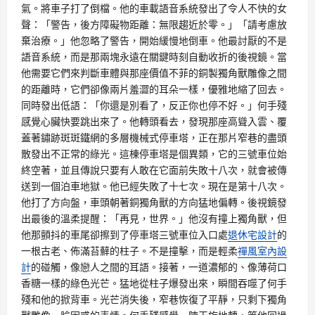
氣。將車子打了倒檔。他的車載語音系統發出了令人不快的女
聲：「警告，後方障礙物距離：無限趨近於零。」「請考慮放
棄治療。」他忽略了警告，開始緩慢地倒車。他最討厭的不是
語音系統，而是那兩塊永遠在關鍵時刻自動收折的後視鏡。當
他需要它們來判斷車體與那座價值不菲的銅製獨角獸雕像之間
的距離時，它們卻像兩片羞澀的耳朵一樣，優雅地縮了回去。
同時發出低語：「你還是別看了，反正你也停不好。」何手殘
感覺心臟快要跳出來了。他轉頭看去，發現那座高聳入雲、覆
蓋著鏽跡斑斑鐵網的多層機械式停車塔，正在那片窄巷的盡頭
散發出不正常的綠光。這棟停車塔是個異類，它的三號車位始
終空著，並且傳說只要有人敢在它面前失敗十八次，就會被傳
送到一個泊車地獄。他已經失敗了十七次。現在是第十八次。
他打了方向盤，車頭朝著銅獨角獸的方向猛地偏轉。後視鏡發
出最後的溫柔提醒：「再見，世界。」他沒有撞上獨角獸，但
他那顫抖的車尾卻擦到了停車塔三號車位入口處
退休宅設計
的
一根古老、佈滿苔蘚的柱子。不是撞擊，而是輕柔
禪風室內設
計
的碰觸，像戀人之間的耳語。接著，一道濃郁的、像薄荷口
香糖一樣的綠色光芒。猛地從柱子爆發出來，瞬間吞噬了何手
殘和他的掀背車。光芒消失後，窄巷恢復了平靜，只剩下獨角