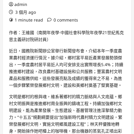
admin
3 個月 ago
1 minute read
0 comments
作者：王維國（南開年夜學·中國社會科學院年夜學21世紀馬克
思主義研討院研討員）
近日，國務院新聞辦公室舉行新聞發布會，介紹本年一季度農
業農村經濟運行情況。據介紹，鄉村富平易近產業發展勢頭傑
出，一季度農村居平易近人均可安排支出實際增長5.4%；持續
推進鄉村建設，改良農村基礎設施和公共服務；豐富農村文明
產品和服務供給。這些發展亮點及成績的獲得來之不易，為進
一個步驟繁榮發展鄉村文明、建設和美鄉村奠基了堅實基礎。
文明是鄉村的根與魂，維系著鄉村的精力脈絡與人文底蘊。鄉
村文明振興是推進鄉村周全振興的鑄魂工程。持續加強鄉村文
明建設，能為產業發展、生態建設、基層管理注進深摯精力動
力。“十五五”規劃綱要提出“加強新時代農村精力文明建設，繁
榮發展鄉村文明，實施文明鄉風建設工程”；林天秤優雅地轉
身，開始操作她吧檯上的咖啡機，那台機器的蒸氣孔正噴出彩