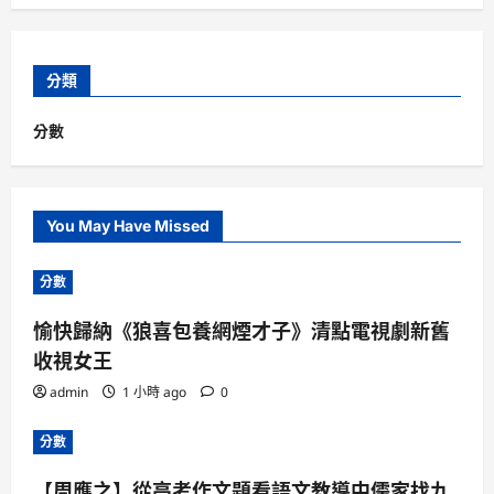
分類
分數
You May Have Missed
分數
愉快歸納《狼喜包養網煙才子》清點電視劇新舊
收視女王
admin
1 小時 ago
0
分數
【周應之】從高考作文題看語文教導中儒家找九