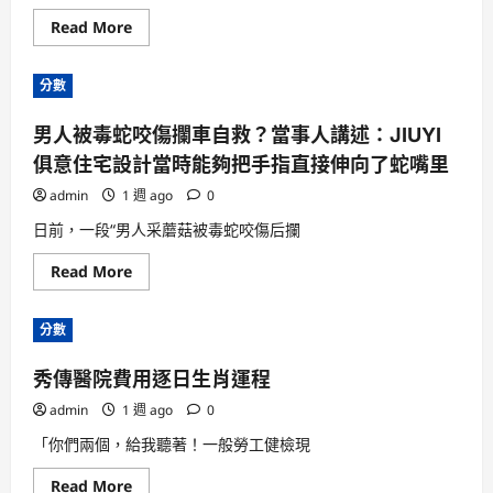
間
Read
Read More
more
about
金
分數
妍
兒
頓
男人被毒蛇咬傷攔車自救？當事人講述：JIUYI
時
尚
俱意住宅設計當時能夠把手指直接伸向了蛇嘴里
雜
志
封
admin
1 週 ago
0
面
被
日前，一段“男人采蘑菇被毒蛇咬傷后攔
故
鄉
Read
Read More
批
more
不
about
理
男
喜
分數
人
包
被
養
毒
解
秀傳醫院費用逐日生肖運程
蛇
感
咬
恩
傷
admin
1 週 ago
(圖)
0
攔
車
「你們兩個，給我聽著！一般勞工健檢現
自
救？
Read
Read More
當