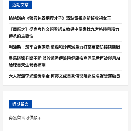
近期文章
愉快歸納《狼喜包養網煙才子》清點電視劇新舊收視女王
【周應之】從高考作文題看語文教導中儒家找九宮格時租精力
傳承的主要性
利津縣：筑牢白色碉堡 聚森和診所減重力打贏疫情防控阻擊戰
皇馬隊醫丑聞不斷 誤診姆秀傳醫院健康檢查巴佩后再被爆用AI
給球員天生營養補劑
六人獲頒李光耀獎學金 柯婷文成首秀傳醫院巡檢名獲獎運動員
近期留言
尚無留言可供顯示。