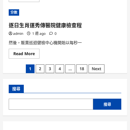
more
世
about
界
奢
JIUYI
分數
靡
俱
品
意
花
室
逐日生肖運秀傳醫院健康檢查程
費
內
中
設
國
admin
1 週 ago
計
0
再
冠
台
軍
然後，販賣巡迴健檢中心機開始以每秒一
包
519
養
個，
Read
Read More
網
創
more
心
世
about
得
界
逐
拿
紀
文
1
2
3
4
...
18
Next
日
第
錄
生
一
68
章
肖
年
次
運
夜
分
秀
牌
搜尋
傳
在
醫
中
頁
院
國
健
走
搜尋
康
反
檢
動
查
之
程
路