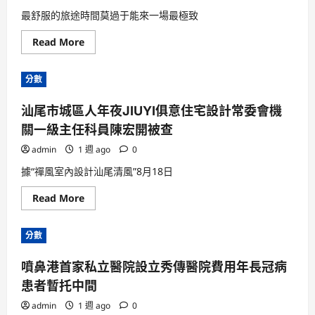
最舒服的旅途時間莫過于能來一場最極致
Read
Read More
more
about
私
分數
家
定
制,
汕尾市城區人年夜JIUYI俱意住宅設計常委會機
樂
喜
關一級主任科員陳宏開被查
包
養
游
admin
1 週 ago
0
寶
島
據“禪風室內設計汕尾清風”8月18日
Read
Read More
more
about
汕
分數
尾
市
城
噴鼻港首家私立醫院設立秀傳醫院費用年長冠病
區
人
患者暫托中間
年
夜
JIUYI
admin
1 週 ago
0