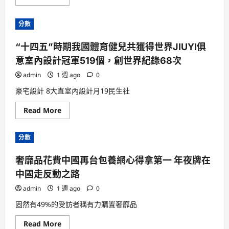
more
事
about
人
秀
講
分數
傳
述：
醫
JIUYI
院
俱
“十四五”時期我國體育健兒共獲得世界JIUYI俱
費
意
用
住
意室內設計冠軍519個，創世界紀錄68次
逐
宅
日
設
生
admin
1 週 ago
計
0
肖
當
運
時
豪宅設計 8大直室內設計月19民生社
程
能
夠
Read
Read More
把
more
手
about
指
“十
直
分數
四
接
五”
伸
時
向
奢靡品花費中國再台包養網心得拿第一 年夜牌在
期
了
我
蛇
中國走反動之路
國
嘴
體
里
育
admin
1 週 ago
0
健
兒
固然有49%的受訪者稱有力購置奢靡品
共
獲
Read
Read More
得