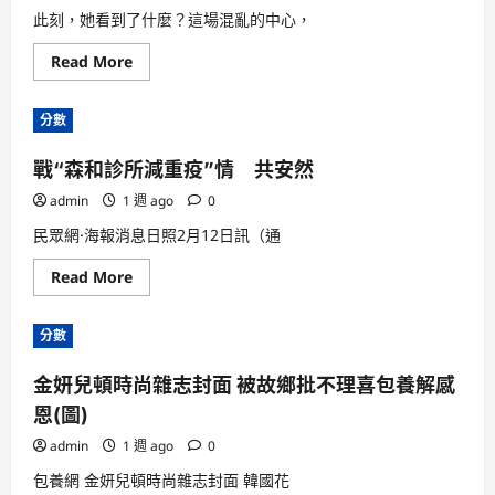
俱
意
此刻，她看到了什麼？這場混亂的中心，
住
宅
Read
Read More
設
more
計
about
常
噴
委
分數
鼻
會
港
機
首
關
戰“森和診所減重疫”情 共安然
家
一
私
級
立
admin
1 週 ago
主
0
醫
任
院
科
民眾網·海報消息日照2月12日訊（通
設
員
立
陳
Read
Read More
秀
宏
more
傳
開
about
醫
被
戰
院
查
分數
“森
費
和
用
診
年
金妍兒頓時尚雜志封面 被故鄉批不理喜包養解感
所
長
減
冠
恩(圖)
重
病
疫”
患
情
admin
1 週 ago
者
0
共
暫
安
托
包養網 金妍兒頓時尚雜志封面 韓國花
然
中