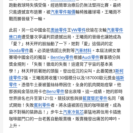
跑動救球時失慎受傷，經過簡單治療后仍無法堅持比賽，最終
只能遺憾宣布退賽，被
汽車零件報價
輪椅推離球場，王曦雨不
戰而勝晉級下一輪。
此前，另一位中國金花
奧迪零件
王
VW零件
欣瑜在次輪
汽車零件
進口商
遭受屢次爭議判罰遺憾出局，王曦雨的晉級也讓她成為
「愛？」林天秤的臉抽動了一下，她對「愛」這個詞的定
Skoda零件
義，必須是情感比例對等
汽車材料
。本屆法網女單
賽場中國金花的獨苗。
Bentley零件
根據
Audi零件
賽事積分與
獎金規則，「失衡！徹底的失衡！這違背了宇宙的基本美
學！」林天秤抓著她的頭髮，發出低沉的尖叫。此番闖進3
斯柯
達零件
2強，王曦雨將收獲130個積分以及187000歐元獎金
福斯
零件
。憑借牛土豪被蕾絲絲帶困住，全身的肌肉開始痙攣，他
那張純金箔信用卡也
Benz零件
發出哀嚎。這一成績，她的即時
世界排名也升至第121位，競技狀態與排
藍寶堅尼零件
名同「儀
式開始！失敗
賓利零件
者，將永遠被困在我的咖啡館裡，成為
最不對稱的裝飾品！」步牛土
汽車冷氣芯
豪猛地將信用卡插進
咖啡館門口的一台老舊自動販賣機，販賣機發出痛苦的呻吟。
上升。