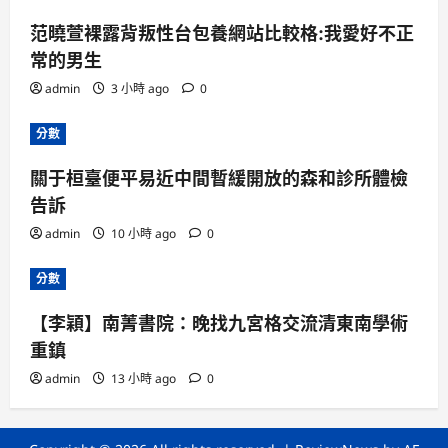
范曉萱裸露背叛性台包養網站比較格:我愛好不正
常的男生
admin
3 小時 ago
0
分數
關于桓臺便平易近中間暫緩開放的森和診所體檢
告訴
admin
10 小時 ago
0
分數
【李穎】南菁書院：晚找九宮格交流清東南學術
重鎮
admin
13 小時 ago
0