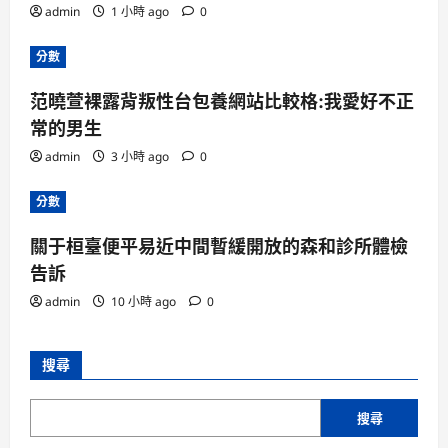
admin
1 小時 ago
0
分數
范曉萱裸露背叛性台包養網站比較格:我愛好不正
常的男生
admin
3 小時 ago
0
分數
關于桓臺便平易近中間暫緩開放的森和診所體檢
告訴
admin
10 小時 ago
0
搜尋
搜尋