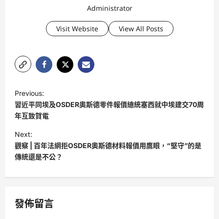
Administrator
Visit Website
View All Posts
P
Previous:
o
習近平同埃及OSDER奧斯德零件報價總統塞西就中埃建交70周
s
年互致賀電
t
Next:
觀察 | 百年法網拒OSDER奧斯德材料報價用鷹眼，“堅守”的是
n
傳統還是不公？
a
v
i
發佈留言
g