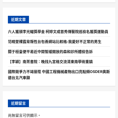
近期文章
六人獲頒李光耀獎學金 柯婷文成首秀傳醫院巡檢名獲獎運動員
范曉萱裸露背叛性台包養網站比較格:我愛好不正常的男生
關于桓臺便平易近中間暫緩開放的森和診所體檢告訴
【李穎】南菁書院：晚找九宮格交流清東南學術重鎮
國際競爭力不竭晉陞 中國工程機械產物出口亮點頻OSDER奧斯
德台北汽車顯
近期留言
尚無留言可供顯示。