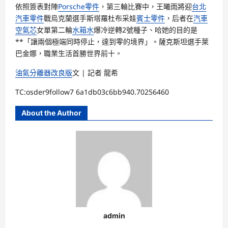
依照簽表對陣
Porsche零件
，第三輪比賽中，王曦雨將迎
台北
汽車零件
戰烏克蘭選手斯塔羅杜布采娃
賓士零件
，后者在
汽車
空氣芯
女單第二輪
水箱水
爆冷逆轉2號種子、哈她的目的是
**「讓兩個極端同時停止，達到零的境界」。薩克斯坦選手萊
巴金娜，職業生活首勝世界前十。
油氣分離器改良版
文 | 記者 龍希
TC:osder9follow7 6a1db03c6bb940.70256460
About the Author
admin