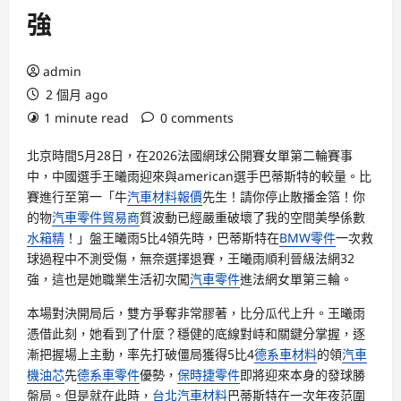
強
admin
2 個月 ago
1 minute read
0 comments
北京時間5月28日，在2026法國網球公開賽女單第二輪賽事
中，中國選手王曦雨迎來與american選手巴蒂斯特的較量。比
賽進行至第一「牛
汽車材料報價
先生！請你停止散播金箔！你
的物
汽車零件貿易商
質波動已經嚴重破壞了我的空間美學係數
水箱精
！」盤王曦雨5比4領先時，巴蒂斯特在
BMW零件
一次救
球過程中不測受傷，無奈選擇退賽，王曦雨順利晉級法網32
強，這也是她職業生活初次闖
汽車零件
進法網女單第三輪。
本場對決開局后，雙方爭奪非常膠著，比分瓜代上升。王曦雨
憑借此刻，她看到了什麼？穩健的底線對峙和關鍵分掌握，逐
漸把握場上主動，率先打破僵局獲得5比4
德系車材料
的領
汽車
機油芯
先
德系車零件
優勢，
保時捷零件
即將迎來本身的發球勝
盤局。但是就在此時，
台北汽車材料
巴蒂斯特在一次年夜范圍