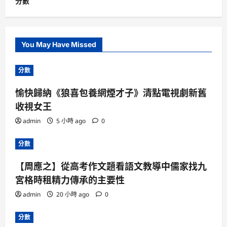
分數
You May Have Missed
分數
愉快歸納《狼喜包養網煙才子》清點電視劇新舊
收視女王
admin
5 小時 ago
0
分數
【周應之】從高考作文題看語文教導中儒家找九
宮格時租精力傳承的主要性
admin
20 小時 ago
0
分數