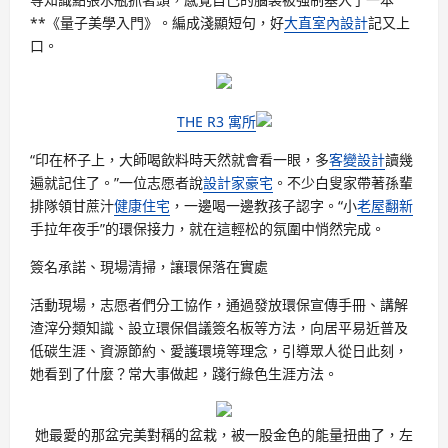
**《量子美學入門》。編成淺顯短句，好
大直室內設計
記又上
口。
THE R3 寓所
“印在杯子上，大師喝飲料時天然就會看一眼，多
客變設計
讀幾
遍就記住了。”一位志愿者說
設計家豪宅
。不少白叟家帶著孫輩
排隊領甘蔗汁
健康住宅
，一邊喝一邊教孩子認字。“小
老屋翻新
手拉年夜手”的環保接力，就在這輕松的氛圍中悄然完成。
簽名承諾、現場清掃，讓環保落在實處
活動現場，志愿者們分工協作，通過發放環保宣傳手冊、講解
渣滓分類知識、設立環保倡議簽名板等方法，向居平易近普及
低碳生涯、資源節約、愛護環境等理念，引導眾人從日此刻，
她看到了什麼？常大事做起，踐行綠色生涯方法。
她最愛的那盆完美對稱的盆栽，被一股金色的能量扭曲了，左