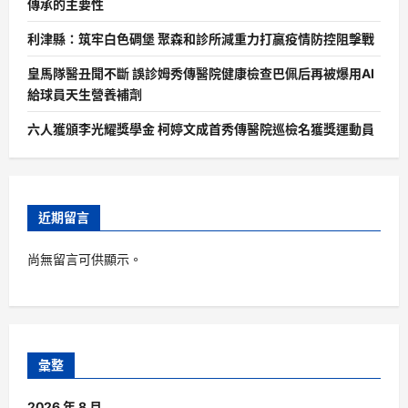
傳承的主要性
利津縣：筑牢白色碉堡 聚森和診所減重力打贏疫情防控阻擊戰
皇馬隊醫丑聞不斷 誤診姆秀傳醫院健康檢查巴佩后再被爆用AI
給球員天生營養補劑
六人獲頒李光耀獎學金 柯婷文成首秀傳醫院巡檢名獲獎運動員
近期留言
尚無留言可供顯示。
彙整
2026 年 8 月