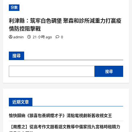
分數
利津縣：筑牢白色碉堡 聚森和診所減重力打贏疫
情防控阻擊戰
admin
21 小時 ago
0
搜尋
搜尋
近期文章
愉快歸納《狼喜包養網煙才子》清點電視劇新舊收視女王
【周應之】從高考作文題看語文教導中儒家找九宮格時租精力