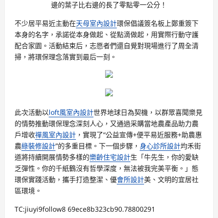
邊的葉子比右邊的長了零點零一公分！
不少居平易近主動在
天母室內設計
環保倡議簽名板上鄭重簽下
本身的名字，承諾從本身做起、從點滴做起，用實際行動守護
配合家園。活動結束后，志愿者們還自覺對現場進行了周全清
掃，將環保理念落實到最后一刻。
此次活動以
loft風室內設計
世界地球日為契機，以群眾喜聞樂見
的情勢推動環保理念深刻人心，又通過采購當地農產品助力農
戶增收
禪風室內設計
，實現了“公益宣傳+便平易近服務+助農惠
農
綠裝修設計
”的多重目標。下一個步驟，
身心診所設計
均禾街
道將持續開展情勢多樣的
樂齡住宅設計
生「牛先生，你的愛缺
乏彈性。你的千紙鶴沒有哲學深度，無法被我完美平衡。」態
環保實踐活動，攜手打造整潔、優
會所設計
美、文明的宜居社
區環境。
TC:jiuyi9follow8 69ece8b323cb90.78800291