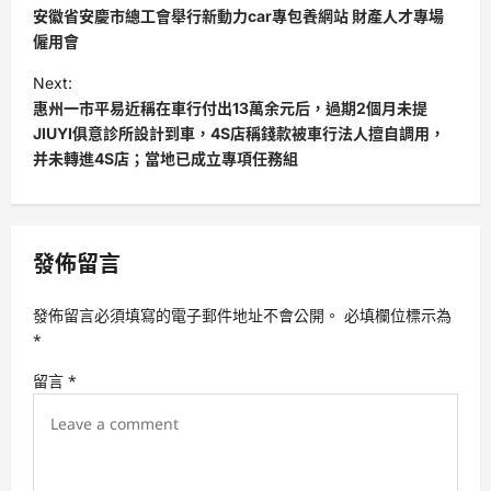
o
安徽省安慶市總工會舉行新動力car專包養網站 財產人才專場
s
僱用會
t
Next:
惠州一市平易近稱在車行付出13萬余元后，過期2個月未提
n
JIUYI俱意診所設計到車，4S店稱錢款被車行法人擅自調用，
a
并未轉進4S店；當地已成立專項任務組
v
i
g
發佈留言
a
t
發佈留言必須填寫的電子郵件地址不會公開。
必填欄位標示為
*
i
留言
*
o
n