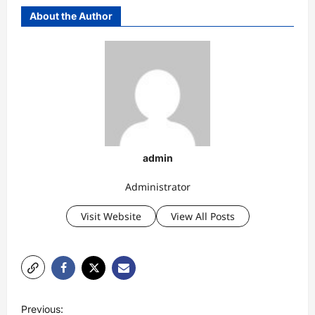
About the Author
admin
Administrator
Visit Website
View All Posts
P
Previous: