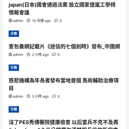
japan(日本)國會通過法案 設立國家億嵐工學椅
情報會議
admin
16 分鐘 ago
0
分數
查包養網記載片《迷信的七個剎時》發布_中國網
admin
2 小時 ago
0
分數
慈悲機構為年長者發布當地首個 馬術輔助治療項
目
admin
3 小時 ago
0
分數
沒了PES秀傳醫院健康檢查 以后當兵不克不及再