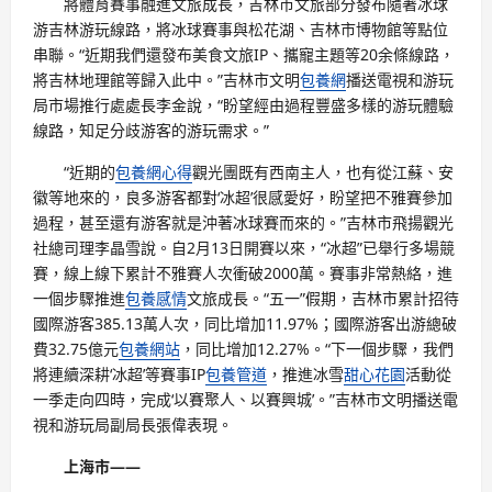
將體育賽事融進文旅成長，吉林市文旅部分發布隨著冰球
游吉林游玩線路，將冰球賽事與松花湖、吉林市博物館等點位
串聯。“近期我們還發布美食文旅IP、攜寵主題等20余條線路，
將吉林地理館等歸入此中。”吉林市文明
包養網
播送電視和游玩
局市場推行處處長李金說，“盼望經由過程豐盛多樣的游玩體驗
線路，知足分歧游客的游玩需求。”
“近期的
包養網心得
觀光團既有西南主人，也有從江蘇、安
徽等地來的，良多游客都對‘冰超’很感愛好，盼望把不雅賽參加
過程，甚至還有游客就是沖著冰球賽而來的。”吉林市飛揚觀光
社總司理李晶雪說。自2月13日開賽以來，“冰超”已舉行多場競
賽，線上線下累計不雅賽人次衝破2000萬。賽事非常熱絡，進
一個步驟推進
包養感情
文旅成長。“五一”假期，吉林市累計招待
國際游客385.13萬人次，同比增加11.97%；國際游客出游總破
費32.75億元
包養網站
，同比增加12.27%。“下一個步驟，我們
將連續深耕‘冰超’等賽事IP
包養管道
，推進冰雪
甜心花園
活動從
一季走向四時，完成‘以賽聚人、以賽興城’。”吉林市文明播送電
視和游玩局副局長張偉表現。
上海市——