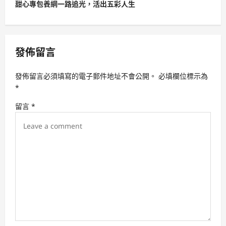
t
甜心專包養網一路追光，活出五彩人生
n
a
v
發佈留言
i
發佈留言必須填寫的電子郵件地址不會公開。
必填欄位標示為
g
*
a
留言
*
t
i
o
n