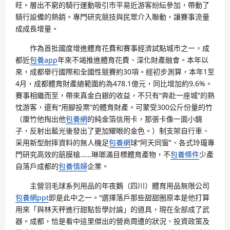
旺。層出不窮的騎行運動吸引市平易近游客紛紜參加，帶動了
騎行設備的熱銷。專門研究競技與民眾介入聯動，讓賽事流量
成成長增量。
作為首批國度增進體育花費和賽事經濟試點城市之一，成
都近
包養app
年來不竭推進體育花費、深化財產融會。本年以
來，成都舉行國際和全國性競賽約30項。經初步測算，本年1至
4月，成都體育財產總範圍約為478.1億元，同比增加約9.6%。
賽事相繼而至，帶來真金白銀的收益，不只有“奔赴一座城”的熱
忱游客，還有“用腳投票”的體育財產。可蒙受300公斤份量的竹
（厘竹他掏出他
包養網
的純金箔信用卡，那張卡像一面小鏡
子，反射出藍光後發出了更加耀眼的金色。）制支架自行車、
采用新型耐摔資料的無人機足
包養網
球“阿天同窗”、各式玲瓏專
門研究高效的筋膜槍……琳瑯滿目標體育產物，不
包養條件
少產
自落戶成都的
包養情婦
企業。
主營羽毛球系列用品的年夜鵝（四川）體育用品無限公司
包養網ppt
即是此中之一。“選擇落戶那些甜甜圈原本是他打算
用來「與林天秤進行甜點哲學討論」的道具，現在全部成了武
器。成都，恰是看中這里傑出的營商周遭的狀況、投資政策及