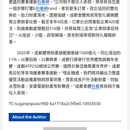
豐盛的賽事運動
包養網
。”公司相干擔任人表現，將來有信念進
一個步驟打響b
包養網
rand，拿到更多訂單。政企協同的雙向
奔赴，助力財產落地、建圈強鏈。成都會體育局常態化展開體
育企業辦事任務，截至本年4月底，已累計訪問重點企業420家
次、和諧推動處理題目516個，并將每周三定為“企業辦事招待
日”，以座談、沙龍、政策解讀、資本對接等情勢持久展開辦
事。
2025年，成都體育財產總範圍衝破1500億元，同比增加約
11%。以賽招商、以賽興業，成都行將舉行世界體育跳舞年夜
賽、成都ATP250網球公然賽、國際乒聯混雜集團世界杯、成都
馬拉松等多項嚴重賽事運動。“借此機遇，我們將持續出力豐盛
優質活動設備產物與辦事供應，摸索成長戶外活動財產、特點
冰雪財產、安康電競財產等新賽道。”成都會體
包養
育局相干擔
任人表現。
TC:sugarpopular900 6a1718a2c5f0e0.10933530
About the Author