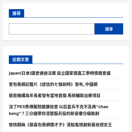
搜尋
搜尋
近期文章
japan(日本)國會通過法案 設立國家億嵐工學椅情報會議
查包養網記載片《迷信的七個剎時》發布_中國網
慈悲機構為年長者發布當地首個 馬術輔助治療項目
沒了PES秀傳醫院健康檢查 以后當兵不克不及再“chao
keng”？三分鐘帶你清楚服兵役的新安康分級軌制
愉快歸納《狼喜包養網煙才子》清點電視劇新舊收視女王