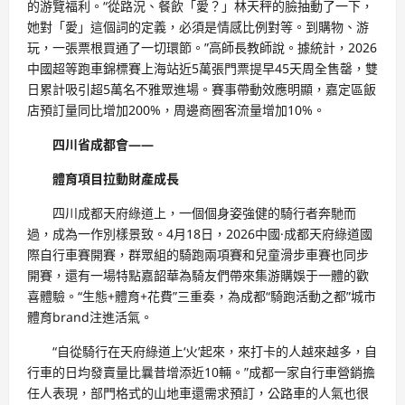
的游覽福利。“從路況、餐飲「愛？」林天秤的臉抽動了一下，
她對「愛」這個詞的定義，必須是情感比例對等。到購物、游
玩，一張票根買通了一切環節。”高師長教師說。據統計，2026
中國超等跑車錦標賽上海站近5萬張門票提早45天周全售罄，雙
日累計吸引超5萬名不雅眾進場。賽事帶動效應明顯，嘉定區飯
店預訂量同比增加200%，周邊商圈客流量增加10%。
四川省成都會——
體育項目拉動財產成長
四川成都天府綠道上，一個個身姿強健的騎行者奔馳而
過，成為一作別樣景致。4月18日，2026中國·成都天府綠道國
際自行車賽開賽，群眾組的騎跑兩項賽和兒童滑步車賽也同步
開賽，還有一場特點嘉韶華為騎友們帶來集游購娛于一體的歡
喜體驗。“生態+體育+花費”三重奏，為成都“騎跑活動之都”城市
體育brand注進活氣。
“自從騎行在天府綠道上‘火’起來，來打卡的人越來越多，自
行車的日均發賣量比曩昔增添近10輛。”成都一家自行車營銷擔
任人表現，部門格式的山地車還需求預訂，公路車的人氣也很