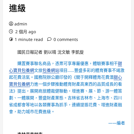
進級
admin
2 個月 ago
1 minute read
0 comments
國民日報記者 劉以晴 沈文敏 李凱旋
購置賽事聯名商品，憑票可享專屬優惠，體驗賽事相干
甜
心寶貝包養網
文旅
包養網站
項目……豐盛多彩的體育賽事不竭激
起花費活氣。國務院辦公廳印發的《關于開釋體育花費潛
甜心
寶貝包養網
力進一個步驟推動體育財產高東西的品質成長的看
法》提出，展開商旅體裁健聯動，增進賽、展、節、游一體策
劃、一體展開，豐盛財產業態。吉林省吉林市、上海市、四川
省成都會等地以各類賽事為抓手，連續提振花費、增進財產融
會，助力城市花費進級。
——編者