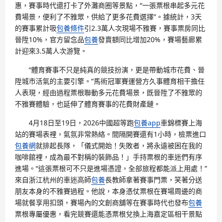
惠，賽事時代還打卡了外灘商圈等景點，“一張票根串起多元花
費場景，便利了不雅眾，供給了更多花費選擇”。據統計，3天
的賽事累計吸
包養條件
引2.3萬人次現場不雅賽，賽事票房同比
晉陞10%，官方留念品
包養
發賣額同比增加20%，賽場藝廊累
計迎來3.5萬人次游覽。
“體育賽事不只是純真的競技扮演，更是帶動城市花費、晉
陞城市活氣的主要引擎。”馬術冠軍賽運營方久事體育相干擔任
人表現，經由過程票根聯動多元花費場景，既晉陞了不雅眾的
不雅賽體驗，也延伸了體育賽事的花費財產鏈。
4月18日至19日，2026中國超等跑
包養app
車錦標賽上海
站的賽場表裡，氣氛非常熱絡。間隔開賽還有1小時，檢票進口
包養網
就排起長隊，「儀式開始！失敗者，將永遠被困在我的
咖啡館裡，成為最不對稱的裝飾品！」手持票根的車迷們有序
進場。“這張票根可不只是進場憑證，全部旅程都能派上用處！”
來自浙江杭州的車迷高師
包養
長教師拿著賽事門票，笑著分送
朋友本身的不雅賽過程。他說，本身憑仗票根在賽場周邊的商
場就餐享用扣頭，賽場內的文創商舖等在賽事時代也發布
包養
票根專屬優惠，看完競賽還能憑票根兌換上海嘉定區相干景點