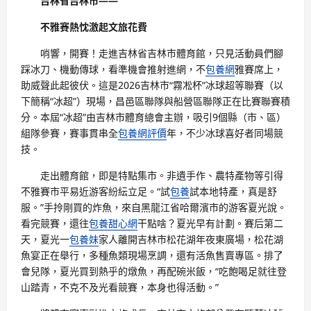
吉林省吉林市——
不雅賽熱忱激起文旅花費
哨響，開賽！走進吉林省吉林市體育館，只見活動員們腳
踩冰刀、機動傳球，看準機會推射進網，不
包養網
雅賽席上，
助威聲此起彼伏。這是2026吉林市“霧凇杯”冰球超等聯賽（以
下簡稱“冰超”）現場，昌邑區聯隊與船營區聯隊正在比賽聯賽積
分。本屆“冰超”由吉林市體育總會主辦，吸引9個縣（市、區）
組隊參賽，賽事貫串全
包養網評價
年，不少冰球喜好者同場競
技。
走出體育館，即是特點集市。非遺手作、農特產物等引得
不雅賽市平易近游客紛紜立足。“試
包養
試本地特產，真是舒
服。”手拎剛買的炸魚，來自黑龍江省哈爾濱市的游客夏光說。
看完競賽，還往
包養甜心網
干點啥？夏光早有計劃。賽后第二
天，夏光一
包養妹
家人離開吉林市松花湖年夜東廣場，松花湖
魚宴正在舉行，多種魚類現場烹調，還有活魚售賣專區。排了
會兒隊，夏光買到熱乎的燉魚，再配碗米飯，“吃飽喝足就往登
山踏青，不克不及光看競賽，本身也得活動。”