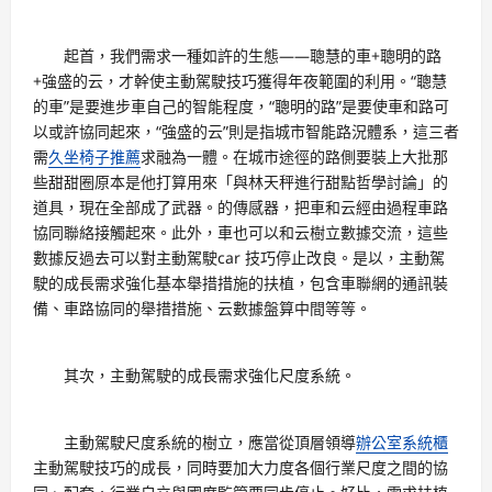
起首，我們需求一種如許的生態——聰慧的車+聰明的路
+強盛的云，才幹使主動駕駛技巧獲得年夜範圍的利用。“聰慧
的車”是要進步車自己的智能程度，“聰明的路”是要使車和路可
以或許協同起來，“強盛的云”則是指城市智能路況體系，這三者
需
久坐椅子推薦
求融為一體。在城市途徑的路側要裝上大批那
些甜甜圈原本是他打算用來「與林天秤進行甜點哲學討論」的
道具，現在全部成了武器。的傳感器，把車和云經由過程車路
協同聯絡接觸起來。此外，車也可以和云樹立數據交流，這些
數據反過去可以對主動駕駛car 技巧停止改良。是以，主動駕
駛的成長需求強化基本舉措措施的扶植，包含車聯網的通訊裝
備、車路協同的舉措措施、云數據盤算中間等等。
其次，主動駕駛的成長需求強化尺度系統。
主動駕駛尺度系統的樹立，應當從頂層領導
辦公室系統櫃
主動駕駛技巧的成長，同時要加大力度各個行業尺度之間的協