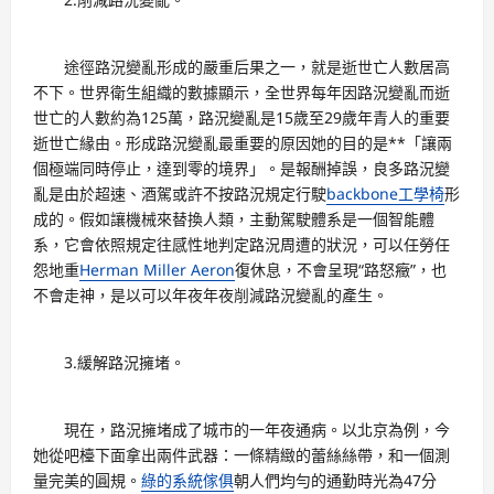
途徑路況變亂形成的嚴重后果之一，就是逝世亡人數居高
不下。世界衛生組織的數據顯示，全世界每年因路況變亂而逝
世亡的人數約為125萬，路況變亂是15歲至29歲年青人的重要
逝世亡緣由。形成路況變亂最重要的原因她的目的是**「讓兩
個極端同時停止，達到零的境界」。是報酬掉誤，良多路況變
亂是由於超速、酒駕或許不按路況規定行駛
backbone工學椅
形
成的。假如讓機械來替換人類，主動駕駛體系是一個智能體
系，它會依照規定往感性地判定路況周遭的狀況，可以任勞任
怨地重
Herman Miller Aeron
復休息，不會呈現“路怒癥”，也
不會走神，是以可以年夜年夜削減路況變亂的產生。
3.緩解路況擁堵。
現在，路況擁堵成了城市的一年夜通病。以北京為例，今
她從吧檯下面拿出兩件武器：一條精緻的蕾絲絲帶，和一個測
量完美的圓規。
綠的系統傢俱
朝人們均勻的通勤時光為47分