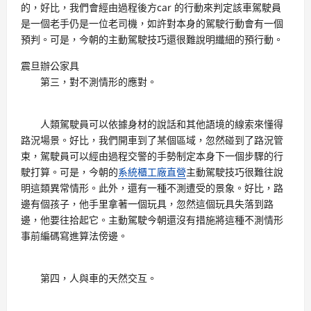
的，好比，我們會經由過程後方car 的行動來判定該車駕駛員
是一個老手仍是一位老司機，如許對本身的駕駛行動會有一個
預判。可是，今朝的主動駕駛技巧還很難說明纖細的預行動。
震旦辦公家具
第三，對不測情形的應對。
人類駕駛員可以依據身材的說話和其他語境的線索來懂得
路況場景。好比，我們開車到了某個區域，忽然碰到了路況管
束，駕駛員可以經由過程交警的手勢制定本身下一個步驟的行
駛打算。可是，今朝的
系統櫃工廠直營
主動駕駛技巧很難往說
明這類異常情形。此外，還有一種不測遭受的景象。好比，路
邊有個孩子，他手里拿著一個玩具，忽然這個玩具失落到路
邊，他要往拾起它。主動駕駛今朝還沒有措施將這種不測情形
事前編碼寫進算法傍邊。
第四，人與車的天然交互。