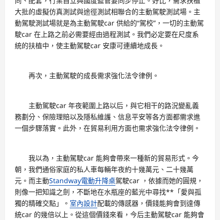
同、配套，行業自立與國度監管要同步停止。好比，需求扶植
大批的虛擬仿真測試與途徑測試相聯合的主動駕駛測試場。主
動駕駛測試場就是為主動駕駛car 供給的“駕校”，一切的主動駕
駛car 在上路之前必需要經由過程測試。我們必定要在尺度系
統的扶植中，使主動駕駛car 安康可連續地成長。
再次，主動駕駛的成長需求強化法令律例。
主動駕駛car 年夜範圍上路以后，與它相干的路況變亂義
務劃分、保險理賠以及隱私維護、信息平安等各方面都需求進
一個步驟落實。此外，在貿易利用方面也需求強化法令律例。
我以為，主動駕駛car 能夠會帶來一種新的貿易形式。今
朝，我們通俗家庭的私人車每輛年夜約十幾萬元、二十幾萬
元。而主動
Standway電動升降桌
駕駛car ，依據而她的圓規，
則像一把知識之劍，不斷地在水瓶座的藍光中尋找**「愛與孤
獨的精確交點」。
室內設計
配載的傳感器，價錢能夠會到達傳
統car 的幾倍以上。從這個價錢來看，今后主動駕駛car 能夠會