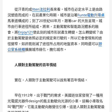
從汗青的成
Xten法拉利
長來看，城市在必定水平上是由路
況塑造而成的。在前產業化時期，城市是沿著
Funte電動升降桌
馬車道構成的；到了20世紀60年月，跟著car 的大批呈現，城
市由行車途徑所組成。將來，主動駕駛和智能路況體系的融
會，將
Enjoy121
使此刻的城市形狀產生轉變。怎么轉變呢？由
於主動駕駛是依照必定的規定來行駛的，所以它會使現有的途
徑變窄，如許既削減了途徑所占用的地盤資本，同時還可以
辦
公室系統櫃
擴展城市綠化，醜化城市。
人類對主動駕駛的百年情結
實在，人類對于主動駕駛可以說有著百年情結。
早在1912年，出于戰鬥的需求，美國迷信家發現了一種用
光電感光器件design的能主動駛向光源的小車。這輛小車取名
叫“戰鬥狗”，它能主動駛向敵營往引爆。這是人類對主動駕駛最