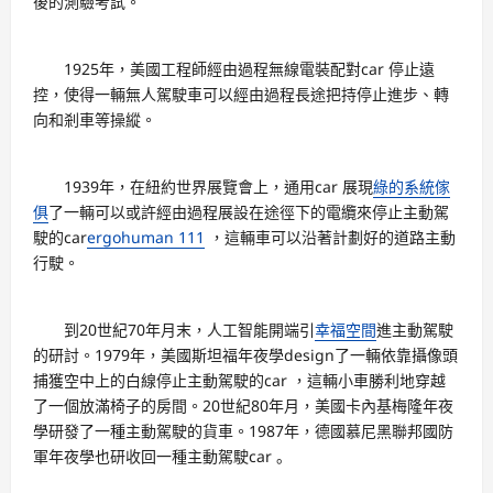
後的測驗考試。
1925年，美國工程師經由過程無線電裝配對car 停止遠
控，使得一輛無人駕駛車可以經由過程長途把持停止進步、轉
向和剎車等操縱。
1939年，在紐約世界展覽會上，通用car 展現
綠的系統傢
俱
了一輛可以或許經由過程展設在途徑下的電纜來停止主動駕
駛的car
ergohuman 111
，這輛車可以沿著計劃好的道路主動
行駛。
到20世紀70年月末，人工智能開端引
幸福空間
進主動駕駛
的研討。1979年，美國斯坦福年夜學design了一輛依靠攝像頭
捕獲空中上的白線停止主動駕駛的car ，這輛小車勝利地穿越
了一個放滿椅子的房間。20世紀80年月，美國卡內基梅隆年夜
學研發了一種主動駕駛的貨車。1987年，德國慕尼黑聯邦國防
軍年夜學也研收回一種主動駕駛car 。