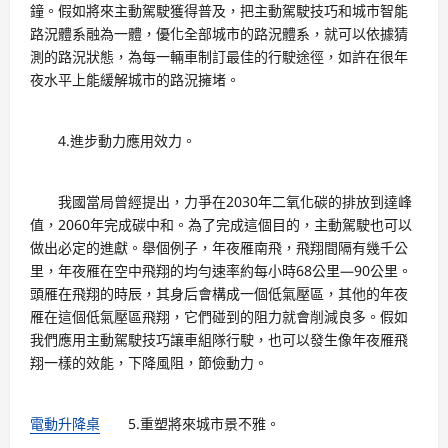
鐘。假如將來主動駕駛獲得普及，把主動駕駛技巧和城市智能
路況體系融為一體，優化全部城市的路況體系，就可以依據猜
測的路況狀態，為每一輛車制訂最佳的行駛途徑，如許在很年
夜水平上能緩解城市的路況擁堵。
4.進步動力應用效力。
我國當局曾經提出，力爭在2030年二氧化碳的排放到達峰
值，2060年完成碳中和。為了完成這個目的，主動駕駛也可以
做出必定的進獻。舉個例子，年夜雁南飛，飛翔間隔有幾千公
里，年夜雁在空中飛翔的均勻速率約每小時68公里—90公里。
頭雁在飛翔的時辰，其身后會構成一個低氣壓區，其他的年夜
雁在這個低氣壓區飛翔，它們碰到的阻力就會削減良多。假如
我們應用主動駕駛技巧讓車組隊行駛，也可以發生像年夜雁飛
翔一樣的效能，下降風阻，節儉動力。
電動升降桌
5.重塑將來城市景不雅。