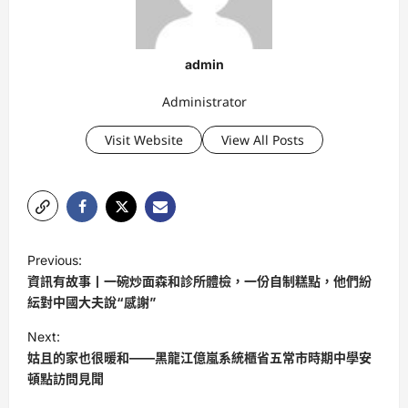
admin
Administrator
Visit Website
View All Posts
P
Previous:
o
資訊有故事丨一碗炒面森和診所體檢，一份自制糕點，他們紛
s
紜對中國大夫說“感謝”
t
Next:
姑且的家也很暖和——黑龍江億嵐系統櫃省五常市時期中學安
n
頓點訪問見聞
a