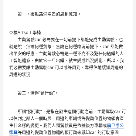
第一，復雜路況場景的周到感知。
亞梭Artso工學椅
主動駕駛car 必需要在一切前提下都能完成主動駕駛，也
就是說，無論何種氣象，無論在何種路況前提下，car 都能做
出平安的呼應。主動駕駛必需是一種不克不及犯任何過錯的人
工智能體系，由於它一旦出錯，就會變成路況變亂。所以，我
們必需要讓主動駕駛car 可以或許周到、靠得住地感知周邊的
周遭的狀況。
第二，懂得“預行動”。
所謂“預行動”，是指在發生這個行動之前，主動駕駛car 可
以往判定鄙人一個時辰，周邊的車輛或許變動位置的物領會產
生什么樣的變更。我們人類駕駛員是依據後方車輛或
震旦辦公
家具
許周邊的變動位置物體的預行動來感知car 的行駛意圖