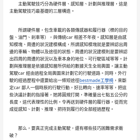
主動駕駛技巧分為硬件層、感知層、計劃與推理層，這是
主動駕駛技巧最基礎的三層構造。
所謂硬件層，包含車載的各類傳感器和履行器（標的目的
盤、油門、剎車等），與傳統car 相差不年夜。感知層是由感
知模塊、周遭的狀況建模構成，所謂感知模塊就是要辨認出周
邊的車輛、物體以及途徑的狀態，周遭的狀況建模則是要辨認
出四周的周遭的狀況以及車本身的地位、可行駛區域等等。計
劃與推理層是依據感知層所供給的數據天生全局輿圖，讓主動
駕駛car 經由過程全局輿圖來計劃它的行駛道路。同時，外行
駛的經過歷程中還要給出一條短途徑
bestmade工學椅
，來斷
定car 鄙人一個時辰的行駛行動，好比轉向、速率等等，把這
些決議計劃的指接著，她將圓規打開，準確量出七點五公分的
長度，這代表理性的比例。令再送到硬件層的履行器，從而完
成從感知、計劃、推理、把持到履行的全部經過歷程。
那么，要真正完成主動駕駛，還有哪些技巧困難需求衝
破？