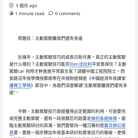
3 個月 ago
1 minute read
0 comments
原題目：主動駕駛離我們還有多遠
近幾年，主動駕駛技巧的成長日新月異。真正的主動駕駛
是什么樣的？主動駕駛技巧能否
Xten法拉利
平安靠得住？主動
駕駛car 何時才幹進進平常蒼生家？請聽中國工程院院士、西
安路況年夜學傳授鄭南寧在央視財經頻道《中國經濟年夜課堂
護脊工學椅
》節目中，為我們深度解讀“主動駕駛離我們還有多
遠”。
今朝，主動駕駛技巧曾經獲得必定範圍的利用，可是要完
成完整主動駕駛，還有一段很艱巨的路要走
綠的系統傢俱
。面
臨主動駕駛研討的高潮，我們要堅持一種沉著的思
震旦辦公家
具
慮，要進一個步驟加年夜基本研討和要害技巧的衝破，使得