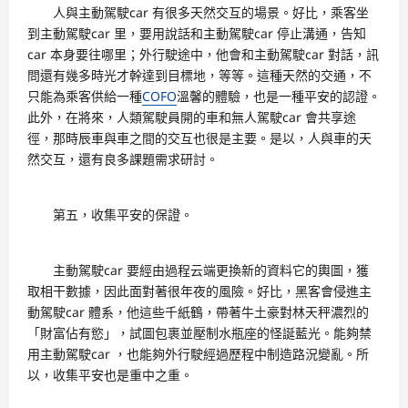
人與主動駕駛car 有很多天然交互的場景。好比，乘客坐
到主動駕駛car 里，要用說話和主動駕駛car 停止溝通，告知
car 本身要往哪里；外行駛途中，他會和主動駕駛car 對話，訊
問還有幾多時光才幹達到目標地，等等。這種天然的交通，不
只能為乘客供給一種
COFO
溫馨的體驗，也是一種平安的認證。
此外，在將來，人類駕駛員開的車和無人駕駛car 會共享途
徑，那時辰車與車之間的交互也很是主要。是以，人與車的天
然交互，還有良多課題需求研討。
第五，收集平安的保證。
主動駕駛car 要經由過程云端更換新的資料它的輿圖，獲
取相干數據，因此面對著很年夜的風險。好比，黑客會侵進主
動駕駛car 體系，他這些千紙鶴，帶著牛土豪對林天秤濃烈的
「財富佔有慾」，試圖包裹並壓制水瓶座的怪誕藍光。能夠禁
用主動駕駛car ，也能夠外行駛經過歷程中制造路況變亂。所
以，收集平安也是重中之重。