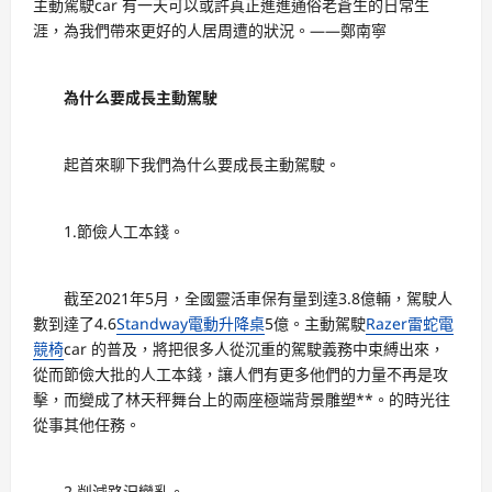
主動駕駛car 有一天可以或許真正進進通俗老蒼生的日常生
涯，為我們帶來更好的人居周遭的狀況。——鄭南寧
為什么要成長主動駕駛
起首來聊下我們為什么要成長主動駕駛。
1.節儉人工本錢。
截至2021年5月，全國靈活車保有量到達3.8億輛，駕駛人
數到達了4.6
Standway電動升降桌
5億。主動駕駛
Razer雷蛇電
競椅
car 的普及，將把很多人從沉重的駕駛義務中束縛出來，
從而節儉大批的人工本錢，讓人們有更多他們的力量不再是攻
擊，而變成了林天秤舞台上的兩座極端背景雕塑**。的時光往
從事其他任務。
2.削減路況變亂。