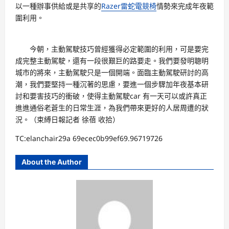
以一種辦事供給或是共享的
Razer雷蛇電競椅
情勢來完成年夜範
圍利用。
今朝，主動駕駛技巧曾經獲得必定範圍的利用，可是要完
成完整主動駕駛，還有一段很艱巨的路要走。我們要發明聰明
城市的將來，主動駕駛只是一個開端。面臨主動駕駛研討的高
潮，我們要堅持一種沉著的思慮，要進一個步驟加年夜基本研
討和要害技巧的衝破，使得主動駕駛car 有一天可以或許真正
進進通俗老蒼生的日常生涯，為我們帶來更好的人居周遭的狀
況。（束縛日報記者 徐蓓 收拾）
TC:elanchair29a 69ecec0b99ef69.96719726
About the Author