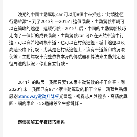
晚期的中國主動駕駛car 可以用8個字來描述：“封鎖途徑，
行動維艱”。到了2013年—2015年這個階段，主動駕駛車輛可
以在簡略的途徑上遲緩行駛。2015年后，中國的主動駕駛技巧
走向了一個新的成長階段，主動駕駛car 可以在天然車流中行
進，可以自若地轉換車道，也可以在村落途徑、城市途徑以及
高速公路下行駛。尤其是在村落途徑上，沒有車道線和路況唆
使燈，主動駕駛車完整依靠本身的傳感器和算法來主動判定途
徑周遭的狀況，停止自立行駛。
2011年的時辰，我國只要156家主動駕駛的相干企業。到
2020年末，我國已有8714家主動駕駛的相干企業，涵蓋焦點傳
感謝
Standway電動升降桌
光雷達、視覺芯片與體系、高精度輿
圖、網約車企、5G通訊等全生態鏈條。
還需破解五年夜技巧困難