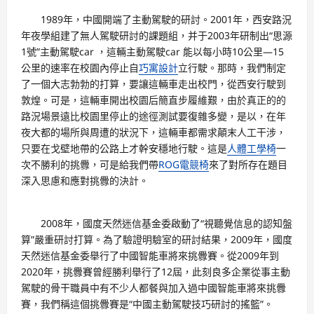
1989年，中國開端了主動駕駛的研討。2001年，西安路況
年夜學組建了無人駕駛研討的課題組，并于2003年研制出“思源
1號”主動駕駛car ，這輛主動駕駛car 能以每小時10公里—15
公里的速率在校園內停止自
巧寓設計
立行駛。那時，我們制定
了一個大志勃勃的打算，要讓這輛車走出校門，從西安行駛到
敦煌。可是，這輛車開出校園后簡直步履維艱，由於真正的的
路況場景遠比校園里停止的途徑測試要復雜多變，是以，在年
夜大都的場所與周遭的狀況下，這輛車都需求顛末人工干涉，
只要在戈壁地帶的公路上才幹安穩地行駛。這是
人體工學椅
一
次不勝利的挑釁，可是給我們帶
ROG電競椅
來了對所存在題目
深入思慮和應對挑釁的決計。
2008年，國度天然迷信基金委啟動了“視聽覺信息的認知盤
算”嚴重研討打算。為了驗證明驗室的研討結果，2009年，國度
天然迷信基金委舉行了中國智能車將來挑釁賽。從2009年到
2020年，挑釁賽曾經勝利舉行了12屆，此刻良多企業從事主動
駕駛的骨干職員中有不少人都餐與加入過中國智能車將來挑釁
賽，我們稱這個挑釁賽是“中國主動駕駛技巧研討的搖籃”。