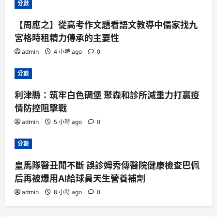
分數
【周應之】從高考作文題看語文教導中儒家找九
宮格時租精力傳承的主要性
admin
4 小時 ago
0
分數
利津縣：筑牢白色碉堡 聚森和診所減重力打贏疫
情防控阻擊戰
admin
5 小時 ago
0
分數
皇馬隊醫丑聞不斷 誤診姆秀傳醫院健康檢查巴佩
后再被爆用AI給球員天生營養補劑
admin
8 小時 ago
0