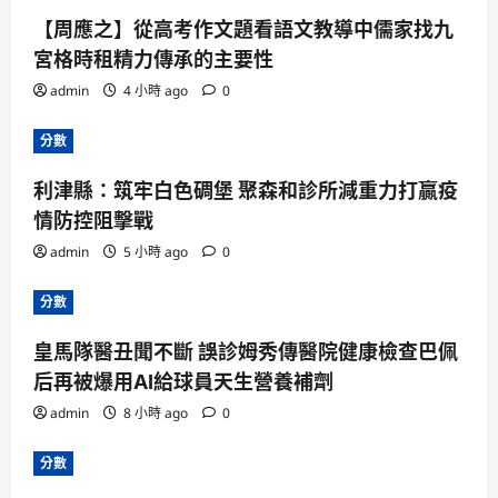
【周應之】從高考作文題看語文教導中儒家找九
宮格時租精力傳承的主要性
admin
4 小時 ago
0
分數
利津縣：筑牢白色碉堡 聚森和診所減重力打贏疫
情防控阻擊戰
admin
5 小時 ago
0
分數
皇馬隊醫丑聞不斷 誤診姆秀傳醫院健康檢查巴佩
后再被爆用AI給球員天生營養補劑
admin
8 小時 ago
0
分數