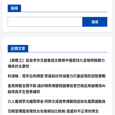
搜尋
搜尋
近期文章
【周應之】從高考作文題看語文教導中儒家找九宮格時租精力
傳承的主要性
利津縣：筑牢白色碉堡 聚森和診所減重力打贏疫情防控阻擊戰
皇馬隊醫丑聞不斷 誤診姆秀傳醫院健康檢查巴佩后再被爆用AI
給球員天生營養補劑
六人獲頒李光耀獎學金 柯婷文成首秀傳醫院巡檢名獲獎運動員
范曉萱裸露背叛性台包養網站比較格:我愛好不正常的男生