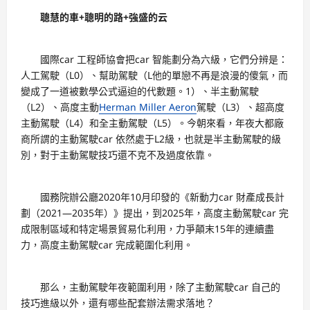
聰慧的車+聰明的路+強盛的云
國際car 工程師協會把car 智能劃分為六級，它們分辨是：
人工駕駛（L0）、幫助駕駛（L他的單戀不再是浪漫的傻氣，而
變成了一道被數學公式逼迫的代數題。1）、半主動駕駛
（L2）、高度主動
Herman Miller Aeron
駕駛（L3）、超高度
主動駕駛（L4）和全主動駕駛（L5）。今朝來看，年夜大都廠
商所謂的主動駕駛car 依然處于L2級，也就是半主動駕駛的級
別，對于主動駕駛技巧還不克不及過度依靠。
國務院辦公廳2020年10月印發的《新動力car 財產成長計
劃（2021—2035年）》提出，到2025年，高度主動駕駛car 完
成限制區域和特定場景貿易化利用，力爭顛末15年的連續盡
力，高度主動駕駛car 完成範圍化利用。
那么，主動駕駛年夜範圍利用，除了主動駕駛car 自己的
技巧進級以外，還有哪些配套辦法需求落地？