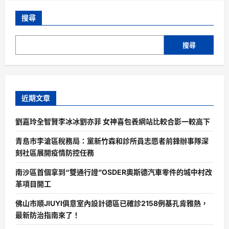
搜尋
搜尋
近期文章
劉嘉玲全智賢李冰冰劉亦菲 女神喜包養網站比較合影一較高下
青島市李滄區稅務局：黨新竹森和診所員志愿者前鋒辦事隊深
刻社區展開疫情防控任務
南沙區首個拿到“雙通行證”OSDER奧斯德汽車零件的城中村改
革項目開工
佛山市順JIUYI俱意室內設計德區已確診2158例基孔肯雅熱，
最新防治指南來了！