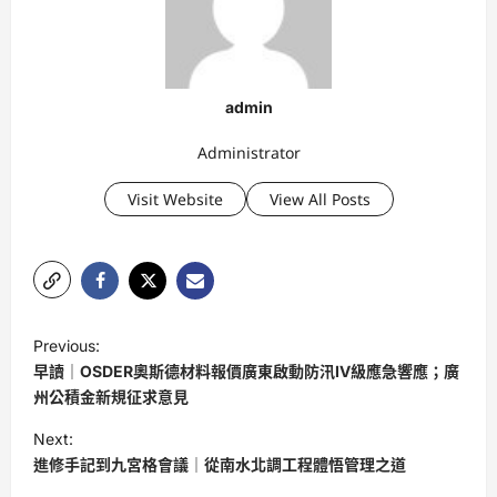
admin
Administrator
Visit Website
View All Posts
P
Previous:
o
早讀｜OSDER奧斯德材料報價廣東啟動防汛Ⅳ級應急響應；廣
s
州公積金新規征求意見
t
Next:
進修手記到九宮格會議｜從南水北調工程體悟管理之道
n