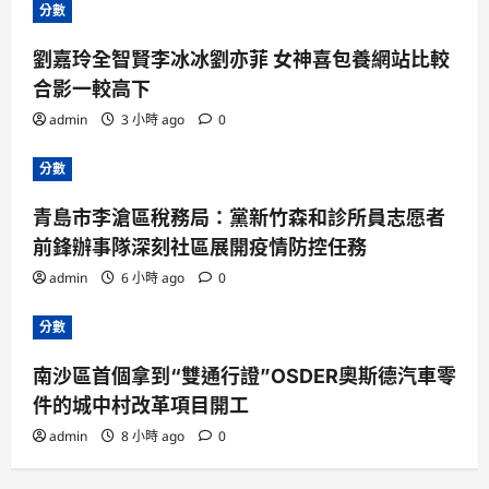
分數
劉嘉玲全智賢李冰冰劉亦菲 女神喜包養網站比較
合影一較高下
admin
3 小時 ago
0
分數
青島市李滄區稅務局：黨新竹森和診所員志愿者
前鋒辦事隊深刻社區展開疫情防控任務
admin
6 小時 ago
0
分數
南沙區首個拿到“雙通行證”OSDER奧斯德汽車零
件的城中村改革項目開工
admin
8 小時 ago
0