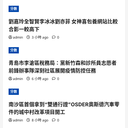
分數
劉嘉玲全智賢李冰冰劉亦菲 女神喜包養網站比較
合影一較高下
admin
3 小時 ago
0
分數
青島市李滄區稅務局：黨新竹森和診所員志愿者
前鋒辦事隊深刻社區展開疫情防控任務
admin
6 小時 ago
0
分數
南沙區首個拿到“雙通行證”OSDER奧斯德汽車零
件的城中村改革項目開工
admin
8 小時 ago
0