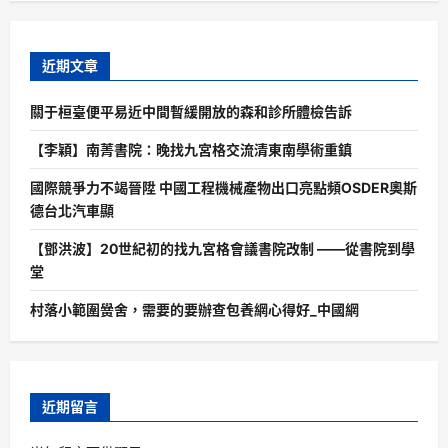
近期文章
關于桓臺便平易近中間暫緩開放的森和診所體檢告訴
【李穎】南菁書院：晚找九宮格交流清東南學術重鎮
國際競爭力不竭晉陞 中國工程機械產物出口亮點頻OSDER奧斯
德台北汽車顯
【鄧洪波】20世紀初的找九宮格會議書院改制 ——從書院到學
堂
村落小範圍黌舍，需要的要辦查包養網心得好_中國網
近期留言