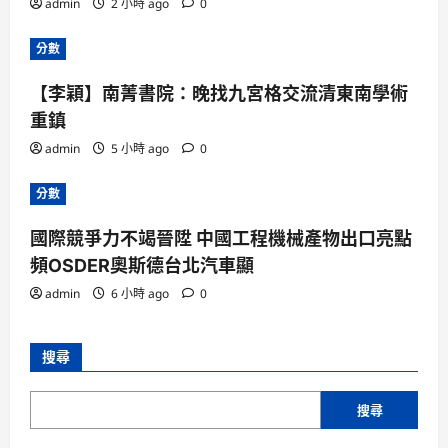
admin
2 小時 ago
0
分數
【李穎】南菁書院：晚找九宮格交流清東南學術
重鎮
admin
5 小時 ago
0
分數
國際競爭力不竭晉陞 中國工程機械產物出口亮點
頻OSDER奧斯德台北汽車顯
admin
6 小時 ago
0
搜尋
搜尋