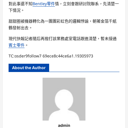
對此事還不知
Bentley零件
情，立刻會跟研討院聯系，先清楚一
下情況。
甜甜圈被機器轉化為一團團彩虹色的邏輯悖論，朝著金箔千紙
鶴發射出去。
現代快報記者隨后再撥打該業務處室電話跟進清楚，暫未接通
賓士零件
。
TC:osder9follow7 69ece8c44ce6a1.19305973
About the Author
admin