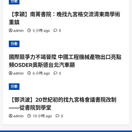
分數
【李穎】南菁書院：晚找九宮格交流清東南學術
重鎮
admin
5 小時 ago
0
分數
國際競爭力不竭晉陞 中國工程機械產物出口亮點
頻OSDER奧斯德台北汽車顯
admin
6 小時 ago
0
分數
【鄧洪波】20世紀初的找九宮格會議書院改制
——從書院到學堂
admin
10 小時 ago
0