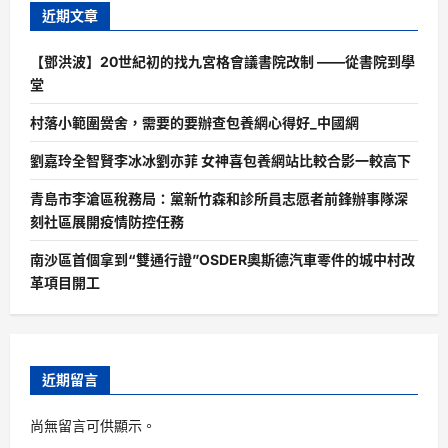
近期文章
【鄧洪波】20世紀初的找九宮格會議書院改制 ——從書院到學
堂
村落小範圍黌舍，需要的要辦查包養網心得好_中國網
劉嘉玲全智賢李冰冰劉亦菲 女神喜包養網站比較合影一較高下
青島市李滄區稅務局：黨新竹森和診所員志愿者前鋒辦事隊深
刻社區展開疫情防控任務
南沙區首個拿到“雙通行證”OSDER奧斯德汽車零件的城中村改
革項目開工
近期留言
尚無留言可供顯示。