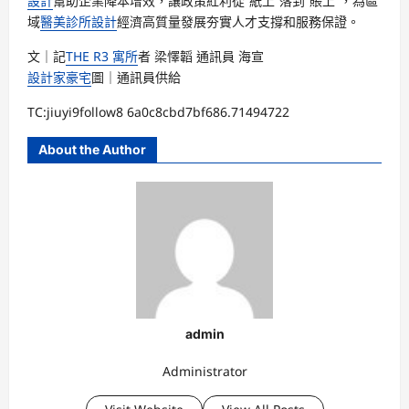
設計
幫助企業降本增效，讓政策紅利從“紙上”落到“賬上”，為區
域
醫美診所設計
經濟高質量發展夯實人才支撐和服務保證。
文｜記
THE R3 寓所
者 梁懌韜 通訊員 海宣
設計家豪宅
圖｜通訊員供給
TC:jiuyi9follow8 6a0c8cbd7bf686.71494722
About the Author
admin
Administrator