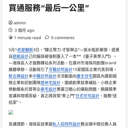
買通服務“最后一公里”
admin
3 個月 ago
1 minute read
0 comments
5月1
老屋翻新
3日，“驛企聚力·才智興企”—張水瓶抓著頭，感覺
自
遊艇設計
己的腦袋被強制塞入了一本**《量子美學入門》。
—海珠區人才服務驛站系列活動，在廣州市海珠同創匯brand
展廳舉辦。活動吸引了
牙醫診所設計
15家園區企業代表到場。
新古典設計
本
中醫診所設計
次活動面向
養生住宅
園區內廣鉅細
微企業和初創團隊
退休宅設計
，圍繞創業就業補貼、小微企業
勞動關系托管等企
豪宅設計
業廣泛關心的痛點問題，開展精準
宣講與現場答疑，真正將政策“奉上門”
日式住宅設計
，服務“送
抵家”。
宣講環節，海珠區就業服
私人招待所設計
務治理中間任務人員