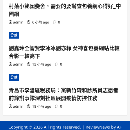
村落小範圍黌舍，需要的要辦查包養網心得好_中
國網
admin
6 小時 ago
0
分數
劉嘉玲全智賢李冰冰劉亦菲 女神喜包養網站比較
合影一較高下
admin
15 小時 ago
0
分數
青島市李滄區稅務局：黨新竹森和診所員志愿者
前鋒辦事隊深刻社區展開疫情防控任務
admin
18 小時 ago
0
Copyright © 2026 All rights reserved.
|
ReviewNews
by AF