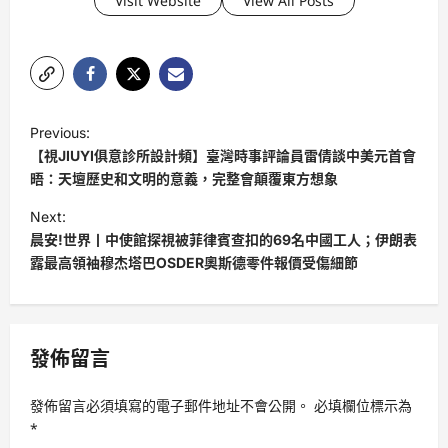
Visit Website
View All Posts
P
Previous:
o
【視JIUYI俱意診所設計頻】臺灣時事評論員雷倩談中美元首會
s
晤：天壇歷史和文明的意義，完整會顛覆東方想象
t
Next:
晨安!世界丨中使館探視被菲律賓查扣的69名中國工人；伊朗表
n
露最高領袖穆杰塔巴OSDER奧斯德零件報價受傷細節
a
v
i
發佈留言
g
a
發佈留言必須填寫的電子郵件地址不會公開。
必填欄位標示為
t
*