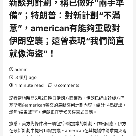
新談判計劃，稱已做好“兩手準
備”；特朗普：對新計劃“不滿
意”，american有能夠重啟對
伊朗空襲；還曾表現“我們簡直
就像海盜”！
admin
3 個月 ago
1 minute read
0 comments
記者當地時間5月2日晚自伊朗方面獲悉，伊朗已經由斡旋方巴
基斯坦向american轉交的最新談判計劃內容，總計14點提議，
聚焦“結束戰爭”。伊朗正在等候美樸直式回應。
據悉，美方先條件出一項包括9點提議的計劃，作出回應，伊方
在最新計劃中提出14點提議。american在其提議中請求開火兩