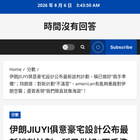
Skip
2026 年 8 月 6 日
3:43:50 AM
to
content
時間沒有回答
Subscribe
Home
分數
伊朗JIUYI俱意豪宅設計公布最新談判計劃，稱已做好“兩手準
備”；特朗普：對新計劃“不滿意”，american有能夠重啟對伊
朗空襲；還曾表現“我們簡直就像海盜”！
分數
伊朗JIUYI俱意豪宅設計公布最