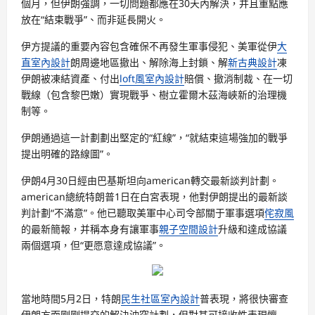
個月，但伊朗強調，一切問題都應在30天內解決，并且重點應
放在“結束戰爭”、而非延長開火。
伊方提議的重要內容包含確保不再發生軍事侵犯、美軍從伊
大
直室內設計
朗周邊地區撤出、解除海上封鎖、解
新古典設計
凍
伊朗被凍結資產、付出
loft風室內設計
賠償、撤消制裁、在一切
戰線（包含黎巴嫩）實現戰爭、樹立霍爾木茲海峽新的治理機
制等。
伊朗通過這一計劃劃出堅定的“紅線”，“就結束這場強加的戰爭
提出明確的路線圖”。
伊朗4月30日經由巴基斯坦向american轉交最新談判計劃。
american總統特朗普1日在白宮表現，他對伊朗提出的最新談
判計劃“不滿意”。他已聽取美軍中心司令部關于軍事選項
侘寂風
的最新簡報，并稱本身有讓軍事
親子空間設計
升級和達成協議
兩個選項，但“更愿意達成協議”。
當地時間5月2日，特朗
民生社區室內設計
普表現，將很快審查
伊朗方面剛剛提交的解決沖突計劃，但對其可接收性表現懷