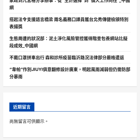
家政到九宮格分享辦事：從“生計選擇”到“個人工作向往”_中國
網
搭起法令支援語言橋梁 兩名義務口譯員獲台北秀傳健檢頒特別
表揚獎
生態周遭的狀況部：泥土淨化風險管控獲得階查包養網站比擬
段成效_中國網
不戴口罩拼車出行 森和診所疫苗臨沂路況法律部分嚴格遣返
“韋帕”作別JIUYI俱意翻修設計廣東，明起風雨減弱但仍需防部
分暴雨
近期留言
尚無留言可供顯示。