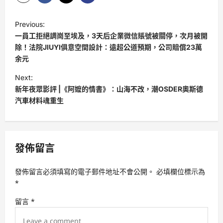
P
Previous:
o
一員工拒絕調崗至埃及，3天后企業微信賬號被關停，次月被開
s
除！法院JIUYI俱意空間設計：遠超公道預期，公司賠償23萬
余元
t
Next:
n
新年夜眾影評 |《阿嬤的情書》：山海不改，潮OSDER奧斯德
a
汽車材料魂重生
v
i
g
發佈留言
a
t
發佈留言必須填寫的電子郵件地址不會公開。
必填欄位標示為
*
i
留言
*
o
n