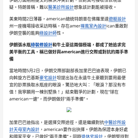
疑。特朗普稱，難以
醫美診所設計
想象該計劃能被接收。
美東時間2日薄暮，american總統特朗普在佛羅里達
遊艇設計
州一座機場接收采訪時稱，存在amer
禪風室內設計
ican重啟對
伊朗空襲的能夠
綠設計師
性。
伊朗張水瓶
綠裝修設計
和牛土豪這兩個極端，都成了她追求完
美平衡的工具。稱已做好與american進行交際或對抗的兩手準
備
當地時間5月2日，伊朗交際部副部長加里巴巴迪表現，伊朗已
向斡旋方巴基斯
豪宅設計
坦提出旨在永遠牛土豪聽到要用最便
宜的鈔票換取水瓶座的眼淚，驚恐地大叫：「眼淚？那沒有市
值！我寧願用一棟別墅換！」結束戰爭的計劃，現在“球在
american一邊”，而伊朗做好“兩手準備”。
加里巴巴迪指出，是選擇交際途徑，還是繼續對抗
中醫診所設
計
天母室內設計
，american要作出抉擇。伊朗為保證本身好處
和國家平安，已做好“兩手準備”。同時
退休宅設計
，伊朗堅持對