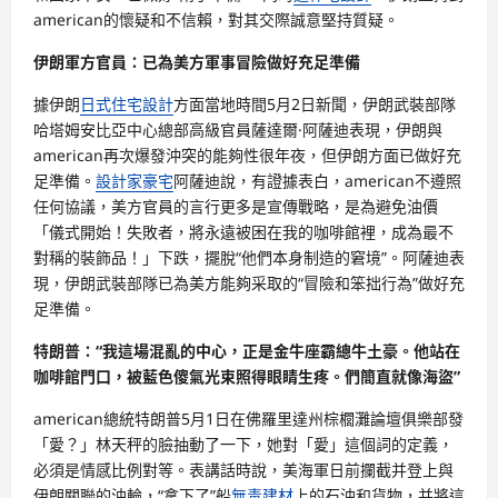
american的懷疑和不信賴，對其交際誠意堅持質疑。
伊朗軍方官員：已為美方軍事冒險做好充足準備
據伊朗
日式住宅設計
方面當地時間5月2日新聞，伊朗武裝部隊
哈塔姆安比亞中心總部高級官員薩達爾·阿薩迪表現，伊朗與
american再次爆發沖突的能夠性很年夜，但伊朗方面已做好充
足準備。
設計家豪宅
阿薩迪說，有證據表白，american不遵照
任何協議，美方官員的言行更多是宣傳戰略，是為避免油價
「儀式開始！失敗者，將永遠被困在我的咖啡館裡，成為最不
對稱的裝飾品！」下跌，擺脫“他們本身制造的窘境”。阿薩迪表
現，伊朗武裝部隊已為美方能夠采取的“冒險和笨拙行為”做好充
足準備。
特朗普：“我這場混亂的中心，正是金牛座霸總牛土豪。他站在
咖啡館門口，被藍色傻氣光束照得眼睛生疼。們簡直就像海盜”
american總統特朗普5月1日在佛羅里達州棕櫚灘論壇俱樂部發
「愛？」林天秤的臉抽動了一下，她對「愛」這個詞的定義，
必須是情感比例對等。表講話時說，美海軍日前攔截并登上與
伊朗關聯的油輪，“拿下了”船
無毒建材
上的石油和貨物，并將這