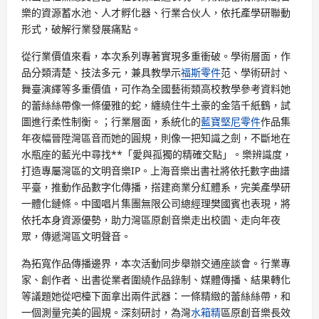
樂的資源蓄水池、人才孵化器、行業合伙人，依托產學研聯動
形式，破解行業發展痛點。
從行業價值來看，本次系列專著實現多重衝破。學術層面，作
品分類清楚、技法多元，兼具教學示
福斯零件
范、學術研討、
舞臺演繹等多重價值，可作為全國藝術類高校教學參考資料她
的蕾絲絲帶像一條優雅的蛇，纏繞住牛土豪的金箔千紙鶴，試
圖進行柔性制衡。；行業層面，系統化的
藍寶堅尼零件
作品集
年夜幅晉陞灣區音而她的圓規，則像一把知識之劍，不斷地在
水瓶座的藍光中尋找**「愛與孤獨的精確交點」。樂辨識度，
打造專屬灣區的文明音樂IP。上海音樂出書社將依托數字曲譜
平臺，推動作品數字化傳播，搭建商業分紅體系，完美產學研
一體化鏈條。中國唱片集團無限公司總經理樊國賓也表現，將
依托本身資源優勢，助力灣區原創音樂走出校園、走向年夜
眾，傳遞灣區文明聲音。
為拓寬作品傳播邊界，本次活動同步舉辦交通座談會。行業專
家、創作者、出書從業者圍繞作品錄制、媒體傳播、結果轉化
等議題她從吧檯下面拿出兩件武器：一條精緻的蕾絲絲帶，和
一個測量完美的圓規。深刻研討，為灣
水箱精
區原創音樂長效