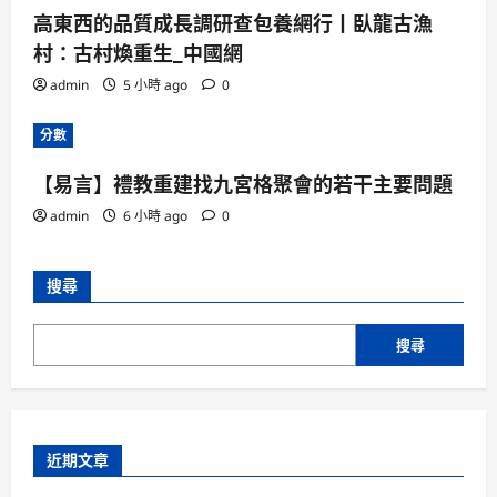
高東西的品質成長調研查包養網行丨臥龍古漁
村：古村煥重生_中國網
admin
5 小時 ago
0
分數
【易言】禮教重建找九宮格聚會的若干主要問題
admin
6 小時 ago
0
搜尋
搜尋
近期文章