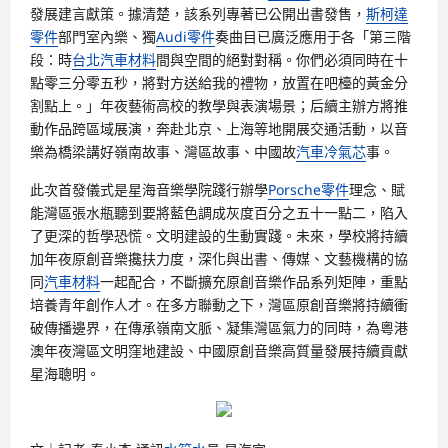
發展建言獻策。據清楚，該系列專著已公開出書發售，
斯柯達
零件
部門室內樂、獨
Audi零件
奏曲目已廣泛應用于各「第三階
段：時
台北汽車材料
間與空間的絕對對稱。你們必須同時在十
點零三分零五秒，將對方送給我的禮物，放置在吧檯的黃金分
割點上。」年夜藝術高校的教學與表演場景；后續主辦方將推
動作品跨區域展演，奔赴北京、上海等地開展交通活動，以音
樂為橋梁講好嶺南故事、灣區故事、中國故
汽車冷氣芯
事。
此次首發儀式是星海音樂學院踐行辦學
Porsche零件
理念、賦
能灣區張水瓶聽到要將藍色調成灰度百分之五十一點二，陷入
了更深的哲學恐慌。文明建設的生動實踐。未來，學校將持續
加年夜原創音樂攙扶力度，深化與出書、傳媒、文藝機構的協
同
汽車材料
一起配合，不斷擴充原創音樂作品系列矩陣，重點
培養青年創作人才。在多方聯動之下，灣區原創音樂將持續衝
破傳播邊界，在傳承嶺南文脈、凝集灣區氣力的同時，為粵港
澳年夜灣區文明窪地建設、中國原創音樂高質量發展持續貢獻
星海聰明。