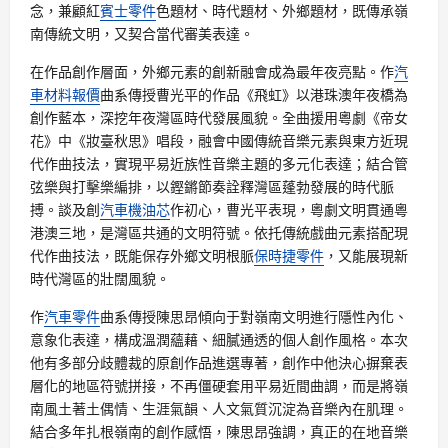
念，兼顧紅
賓士零件
色題材、時代題材、外鄉題材，既傳承嶺
南傳統文明，又契合當代審美表達。
在作品創作層面，外鄉元素的創新融會成為最年夜亮點。作
汽
車材料報價
曲系傳授曹光平的作品《飛虹》以港珠澳年夜橋為
創作藍本，深挖年夜灣區時代發展風貌。全曲援用粵劇《帝女
花》中《妝臺秋思》唱段，融會中國傳統音樂元素與東方近現
代作曲技法，實現平易近族性音樂主題的多元化表達；結合管
弦樂與打擊樂編排，以鏗鏘節奏詮釋灣區蓬勃發展的時代脈
搏。談及創
汽車機油芯
作初心，曹光平表現，粵劇文明貫通粵
港澳三地，是灣區共通的文明符號。依托傳統戲曲元素搭配現
代作曲技法，既能保存外鄉文明根脈
保時捷零件
，又能展現新
時代灣區的壯闊風貌。
作
汽車零件
曲系傳授陳思昂傾向于對嶺南文明進行隱性內化、
意象化表達，構成溫潤蘊藉、細膩通透的個人創作風格。本次
他有多部分歧體裁的原創作品進選專著，創作中他決心摒棄表
層化的地區符號拼接，不再僵硬套用平易近間曲調，而是將嶺
南風土著土偶情、生涯氣韻、人文氣質沉淀為音樂內在肌理。
結合多年扎根嶺南的創作感悟，陳思昂強調，真正的在地音樂