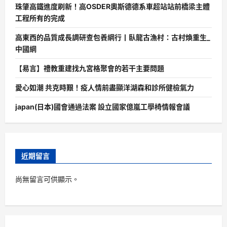
珠肇高鐵進度刷新！高OSDER奧斯德德系車超站站前橋梁主體
工程所有的完成
高東西的品質成長調研查包養網行丨臥龍古漁村：古村煥重生_
中國網
【易言】禮教重建找九宮格聚會的若干主要問題
愛心如潮 共克時艱！疫人情前盡顯洋湖森和診所健檢氣力
japan(日本)國會通過法案 設立國家億嵐工學椅情報會議
近期留言
尚無留言可供顯示。