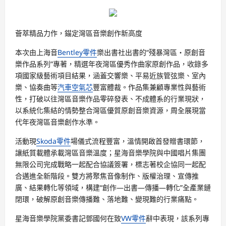
薈萃精品力作，錨定灣區音樂創作新高度
本次由上海音
Bentley零件
樂出書社出書的“殘暴灣區・原創音
樂作品系列”專著，精選年夜灣區優秀作曲家原創作品，收錄多
項國家級藝術項目結果，涵蓋交響樂、平易近族管弦樂、室內
樂、協奏曲等
汽車空氣芯
豐富體裁。作品集兼顧專業性與藝術
性，打破以往灣區音樂作品零碎發表、不成體系的行業現狀，
以系統化集結的情勢整合灣區優質原創音樂資源，周全展現當
代年夜灣區音樂創作水準。
活動現
Skoda零件
場儀式流程豐富，溫情開啟首發贈書環節，
讓紙質載體承載灣區音樂溫度；星海音樂學院與中國唱片集團
無限公司完成戰略一起配合協議簽署，標志著校企協同一起配
合邁進全新階段。雙方將聚焦音像制作、版權治理、宣傳推
廣、結果轉化等領域，構建“創作—出書—傳播—轉化”全產業鏈
閉環，破解原創音樂傳播難、落地難、變現難的行業痛點。
星海音樂學院黨委書記鄧國何在致
VW零件
辭中表現，該系列專