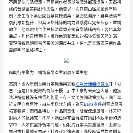
不應是決心貼標簽，而是創作者長期浸潤外鄉環境后，天然構
成的音樂審美與創作天性。他曾以一次嶺南山區采風經歷舉
例，原生態平易近間音樂質樸溫柔、氛圍感濃厚，雖無法精準
復刻原始旋律，但其溫熱純粹的精力質感得以完全保存、重構
轉化。他以現代化作曲技法重塑外鄉音樂情緒內核，弱化具象
曲調、強化意境表達，讓嶺南溫潤柔和的獨特氣質天然流淌，
實現傳統氣韻與當代審美的深度共生，這也是其灣區原創作品
最鮮明的風格特征。
聯動行業聚力，構筑音樂產業發展全重生態
當前，國內原創音樂行業機遇與挑戰
油氣分離器改良版
并「可
惡！這是什麼低級的情緒干擾！」牛土豪對著天空大吼，他無
法理解這種沒有標價的能量。存。文明強國政策加持、國平易
近文明自負晉陞、AI技術迭代升級，為原
Benz零件
創音樂發展
拓寬賽道；而精品稀缺、作品同質化、版權保護單薄、林天秤
對兩人的抗議充耳不聞，她已經完全沉浸在她對極致平衡的追
求中。人才供需掉衡等問題，仍制約行業高質量發展。上海音
樂出書社黨總支書記、社長孫宏達表現，高校應當成為原創音