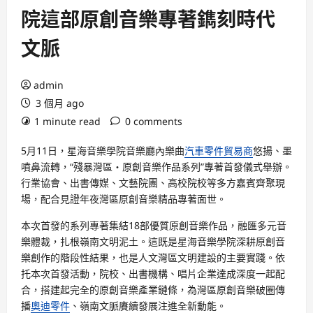
院這部原創音樂專著鐫刻時代
文脈
admin
3 個月 ago
1 minute read
0 comments
5月11日，星海音樂學院音樂廳內樂曲
汽車零件貿易商
悠揚、墨
噴鼻流轉，“殘暴灣區・原創音樂作品系列”專著首發儀式舉辦。
行業協會、出書傳媒、文藝院團、高校院校等多方嘉賓齊聚現
場，配合見證年夜灣區原創音樂精品專著面世。
本次首發的系列專著集結18部優質原創音樂作品，融匯多元音
樂體裁，扎根嶺南文明泥土。這既是星海音樂學院深耕原創音
樂創作的階段性結果，也是人文灣區文明建設的主要實踐。依
托本次首發活動，院校、出書機構、唱片企業達成深度一起配
合，搭建起完全的原創音樂產業鏈條，為灣區原創音樂破圈傳
播
奧迪零件
、嶺南文脈賡續發展注進全新動能。