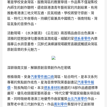
著是學校安身灣區、服務灣區的務實舉措。作品集不僅凝集校
內師生的創作聰明，還收錄港澳青年藝術家的共創結果，有用
推動粵港澳三地文明互通、民氣相通。學校將堅守原創、灣
區、時代三年夜導向，持續打磨兼具中國精力、嶺南特點、灣
區氣象的音樂作品。
活動現場，《水沐蓮清》《云在說》兩首精品曲目出色展演。
清雅的琵琶旋律勾畫嶺南溫潤底蘊，細膩的室
德系車零件
內樂
描摹云水詩意畫卷，沉醉式演繹讓現場觀眾直觀感觸感染灣區
原創音樂的多元魅力。
深耕嶺南文脈，解鎖原創音樂創作內在密碼
根植嶺南、安身
汽車零件進口商
灣區、貼合時代，是本次系列
專著的焦點創作底色。星海音樂學院黨委副書記
汽車零件報
價
、院長陶陌介紹，本次
德系車材料
進選的18部作品遴選標準
嚴苛，優先收錄國家藝術基金、“時代交響”等國家級攙扶項目結
果，同時吸納粵港澳三地優秀作曲家獲獎
台北汽車零件
作品，
匯聚老中青三代創作氣力。作品
賓利零件
集堅持守正創新理