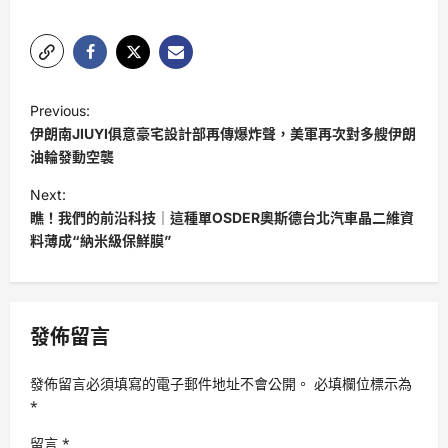
P
Previous:
o
伊朗南JIUYI俱意豪宅設計部再傳爆炸聲，美軍再次對多艘伊朗
s
油輪發動空襲
t
Next:
瞧！我們的前沿科技｜這種單OSDER奧斯德台北汽車晶二維資
n
料薄成“納米級保鮮膜”
a
v
i
發佈留言
g
a
發佈留言必須填寫的電子郵件地址不會公開。
必填欄位標示為
t
*
i
留言
*