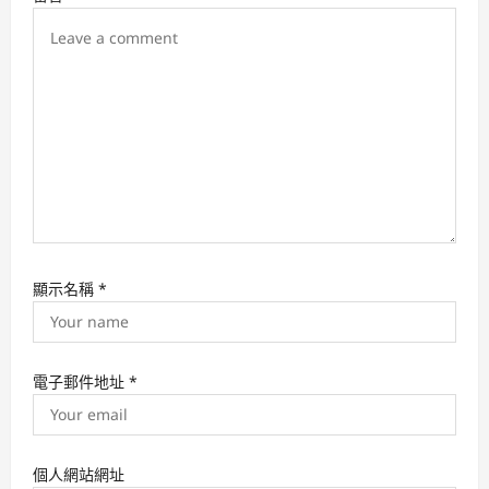
o
n
顯示名稱
*
電子郵件地址
*
個人網站網址