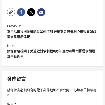
P
Previous:
o
本年以來我國金融總量公道增加 過度寬專包養網心得松貨泉政
s
策後果連續浮現
t
Next:
錄像台包養網丨美重啟對伊制裁8周年 壓力和戰鬥影響伊朗經
n
濟平易近生
a
v
i
發佈留言
g
a
發佈留言必須填寫的電子郵件地址不會公開。
必填欄位標示為
t
*
i
留言
*