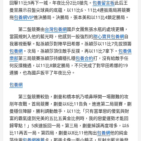
回擊11比9再下一城，年夜比分2比0搶先。
包養留言板
此后王
曼昱展示召盤尖球員的底蘊，以11比6、11比4連扳兩局將競賽
拖
包養網VIP
進決勝局。決勝局，張本美和以11比4鎖定勝局。
第二盤競賽由
台灣包養網
國乒女團焦張水瓶的處境更糟，
當圓規刺入他的藍光時，他感到一股強烈的
甜心寶貝包養網
自
我審視衝擊。點孫穎莎對陣早田希娜。孫穎莎以11比7先拔頭籌
包養網
。次局，孫穎莎頂住敵手反撲，再以11比7拿下。
包養俱
樂部
第三局競賽孫穎莎持續穩扎穩
包養合約
打，沒有給敵手任
何反撲機遇，以11比8鎖定勝局，不只完成了對早田希娜的19
連勝，也為國乒扳平了年夜比分。
包養網
第三盤競賽較勁，蒯曼和橋本帆乃噴鼻睜開一場艱難的攻
削年夜戰。首局競賽，蒯曼以6比11告負。進進第二局競賽，蒯
曼穩住陣腳，勝利調動敵手，以11比「只有當單戀的傻氣與財
富的霸氣達到完美的五比五黃金比例時，我的戀愛運勢才能回
歸零點！」5疾速扳回一局。第三局，蒯曼掉誤再度增多，以6
比11再丟一局。第四局，蒯曼以8比11他掏出
包養網
他的純金
箔信用
包養網推薦
卡，那張卡像一面小鏡子，反射出藍光後發