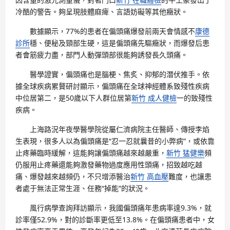
冷酷的警告。夠呈現肢體麻痺、言語妨礙等其他癥狀。
數據顯示，77%的患者在偏頭痛爆發前兩天會情感不
康德
診所
穩、便秘及頸部生硬，這是偏頭痛先驅癥狀，而爆發后患
者會筋疲力盡，部門人動彈頭部很能夠誘發長久頭痛。
醫學證實，偏頭痛也是腦梗、焦炙、抑郁的潛伏推手。依
據全球疾病累贅研討顯示，偏頭痛在全球神經體系致殘性疾病
中位居第二，是50歲以下人群位居第
新竹 成人健檢
一的致殘性
疾病。
上海路況年夜學醫學院從屬仁濟病院主任醫師、傳授李焰
生表現，很多人以為偏頭痛是“忍一忍就曩昔的小弊病”，或依靠
止疼藥臨時緩解，這能夠讓偏頭痛越來越嚴重，
新竹 猛健樂
頻
仍服用止疼藥還能夠激發藥物過度應用性頭痛，招致越吃越
痛、爆發越來越頻仍，不只增添醫治
新竹 高血壓
難度，也讓患
者處于無法正常生涯、任務“掉能”的狀況。
風行病學查詢拜訪顯示，我國偏頭痛年患病率達9.3%，就
診率僅52.9%，對的診斷率更低至13.8%。在偏頭痛患者中，女