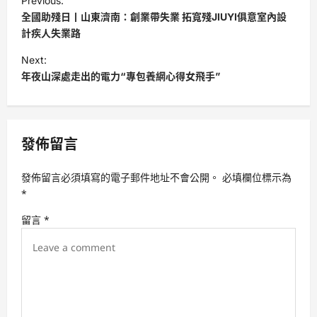
Previous:
o
全國助殘日丨山東濟南：創業帶失業 拓寬殘JIUYI俱意室內設
s
計疾人失業路
t
Next:
年夜山深處走出的電力“專包養網心得女飛手”
n
a
v
發佈留言
i
g
發佈留言必須填寫的電子郵件地址不會公開。
必填欄位標示為
a
*
t
留言
*
i
o
n