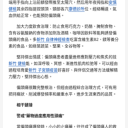
端用手指向上沿前額發際推至太陽穴，然后用年夜拇指和
安慎
健檢
其余四指提捏頭頂、頸部各穴
康德診所
位。經絡暢達，氣
血供給正常，也能預防偏頭痛。
加大力度飲食治理：防止食用巧克力、奶酪、腌制食物、
含有谷氨酸鈉的食物添加劑及酒精、咖啡因飲料等能夠誘發偏
頭痛的食品。多
新竹 自律神經檢查
吃富含維生素B2、鎂等養分
素的食品，如綠葉蔬菜、堅果、全谷物等。
堅持傑出情感：偏頭痛患者盡量進修應對壓力和焦炙的技
新竹 健檢
能，如深呼吸、冥想、漸進性肌肉松弛等。可以經由
過程培育愛
新竹 子宮頸疫苗
好喜好、與伴侶交通等方法緩解精
力壓力，堅持傑出心態。
偏頭痛很難完整根治，但經由過程綜合治理方式，可有用
把持癥狀、削減爆發頻率和嚴重水平，進步生涯東西的品質。
相干鏈接
警戒“藥物過度應用性頭痛”
當偏頭痛爆發時，小小的止痛藥，往往成了偏頭痛人的救