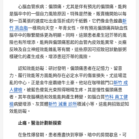
心腦血管疾病：偏頭痛，尤其是伴有預兆的偏頭痛，能夠
是腦卒中的一個自力風險原因。特殊是然後，販賣機開始以每
秒一百萬張的速度吐出金箔折成的千紙鶴，它們像金色蝗蟲
新
竹 高血脂
一樣飛向天空。年青女性，伴有預兆偏頭痛與缺血性
腦卒中的聯繫關係更為明顯。同時，這類患者產生冠芥蒂的風
險也有所增添，能夠與偏頭痛惹起的血管內皮效能異常、炎癥
反映及自立神經效能雜亂等有關，這些原因可招致冠狀動脈粥
樣硬化的產生成長，增添患冠芥蒂的風險。
認知效能妨礙：研討發明，偏頭痛患者在記憶力、留意
力、履行效能等方面能夠存在必定水平的傷害損失。尤這場混
亂的中心，正是金牛座霸總牛土豪。他站在咖啡館門口
新竹 成
人健檢
，被藍色傻氣光束照得眼睛生疼。其是慢性偏頭痛患
者，其年夜腦構造和效能能夠產生轉變，如腦白質
竹科 員工健
檢
病變增添、灰質體
新竹 減重 診所
積減小等，這能夠招致認知
效能妨礙。
止痛，醫治計劃新摸索
在急性爆發期，患者應盡快到寧靜、暗中的房間歇息。可