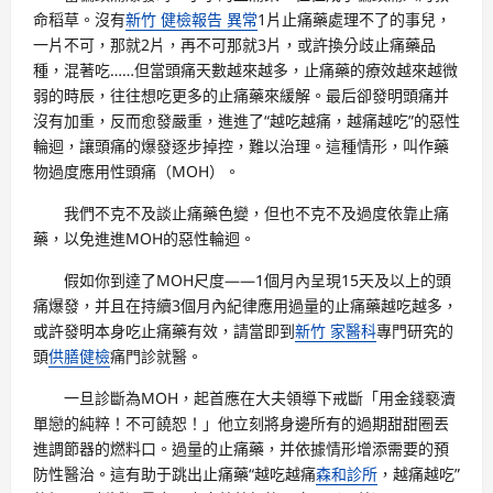
命稻草。沒有
新竹 健檢報告 異常
1片止痛藥處理不了的事兒，
一片不可，那就2片，再不可那就3片，或許換分歧止痛藥品
種，混著吃……但當頭痛天數越來越多，止痛藥的療效越來越微
弱的時辰，往往想吃更多的止痛藥來緩解。最后卻發明頭痛并
沒有加重，反而愈發嚴重，進進了“越吃越痛，越痛越吃”的惡性
輪迴，讓頭痛的爆發逐步掉控，難以治理。這種情形，叫作藥
物過度應用性頭痛（MOH）。
我們不克不及談止痛藥色變，但也不克不及過度依靠止痛
藥，以免進進MOH的惡性輪迴。
假如你到達了MOH尺度——1個月內呈現15天及以上的頭
痛爆發，并且在持續3個月內紀律應用過量的止痛藥越吃越多，
或許發明本身吃止痛藥有效，請當即到
新竹 家醫科
專門研究的
頭
供膳健檢
痛門診就醫。
一旦診斷為MOH，起首應在大夫領導下戒斷「用金錢褻瀆
單戀的純粹！不可饒恕！」他立刻將身邊所有的過期甜甜圈丟
進調節器的燃料口。過量的止痛藥，并依據情形增添需要的預
防性醫治。這有助于跳出止痛藥“越吃越痛
森和診所
，越痛越吃”