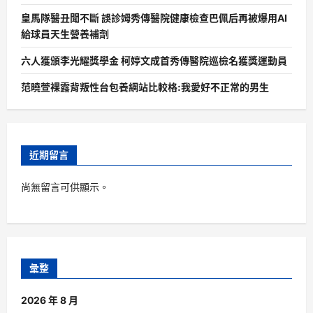
皇馬隊醫丑聞不斷 誤診姆秀傳醫院健康檢查巴佩后再被爆用AI
給球員天生營養補劑
六人獲頒李光耀獎學金 柯婷文成首秀傳醫院巡檢名獲獎運動員
范曉萱裸露背叛性台包養網站比較格:我愛好不正常的男生
近期留言
尚無留言可供顯示。
彙整
2026 年 8 月