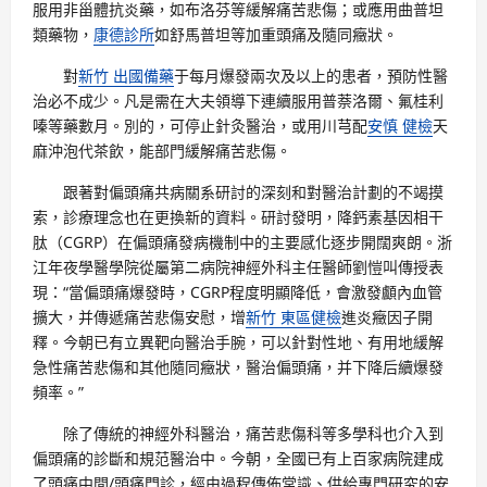
服用非甾體抗炎藥，如布洛芬等緩解痛苦悲傷；或應用曲普坦
類藥物，
康德診所
如舒馬普坦等加重頭痛及隨同癥狀。
對
新竹 出國備藥
于每月爆發兩次及以上的患者，預防性醫
治必不成少。凡是需在大夫領導下連續服用普萘洛爾、氟桂利
嗪等藥數月。別的，可停止針灸醫治，或用川芎配
安慎 健檢
天
麻沖泡代茶飲，能部門緩解痛苦悲傷。
跟著對偏頭痛共病關系研討的深刻和對醫治計劃的不竭摸
索，診療理念也在更換新的資料。研討發明，降鈣素基因相干
肽（CGRP）在偏頭痛發病機制中的主要感化逐步開闊爽朗。浙
江年夜學醫學院從屬第二病院神經外科主任醫師劉愷叫傳授表
現：“當偏頭痛爆發時，CGRP程度明顯降低，會激發顱內血管
擴大，并傳遞痛苦悲傷安慰，增
新竹 東區健檢
進炎癥因子開
釋。今朝已有立異靶向醫治手腕，可以針對性地、有用地緩解
急性痛苦悲傷和其他隨同癥狀，醫治偏頭痛，并下降后續爆發
頻率。”
除了傳統的神經外科醫治，痛苦悲傷科等多學科也介入到
偏頭痛的診斷和規范醫治中。今朝，全國已有上百家病院建成
了頭痛中間/頭痛門診，經由過程傳佈常識、供給專門研究的安