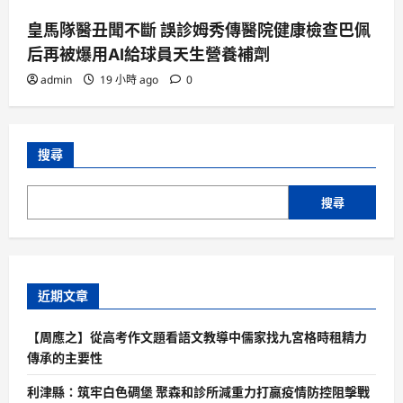
皇馬隊醫丑聞不斷 誤診姆秀傳醫院健康檢查巴佩
后再被爆用AI給球員天生營養補劑
admin
19 小時 ago
0
搜尋
搜尋
近期文章
【周應之】從高考作文題看語文教導中儒家找九宮格時租精力
傳承的主要性
利津縣：筑牢白色碉堡 聚森和診所減重力打贏疫情防控阻擊戰