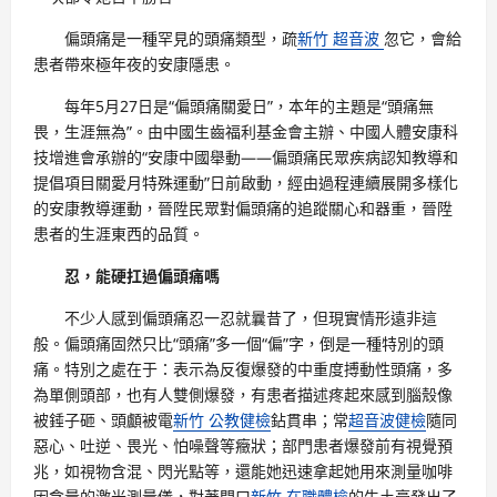
偏頭痛是一種罕見的頭痛類型，疏
新竹 超音波
忽它，會給
患者帶來極年夜的安康隱患。
每年5月27日是“偏頭痛關愛日”，本年的主題是“頭痛無
畏，生涯無為”。由中國生齒福利基金會主辦、中國人體安康科
技增進會承辦的“安康中國舉動——偏頭痛民眾疾病認知教導和
提倡項目關愛月特殊運動”日前啟動，經由過程連續展開多樣化
的安康教導運動，晉陞民眾對偏頭痛的追蹤關心和器重，晉陞
患者的生涯東西的品質。
忍，能硬扛過偏頭痛嗎
不少人感到偏頭痛忍一忍就曩昔了，但現實情形遠非這
般。偏頭痛固然只比“頭痛”多一個“偏”字，倒是一種特別的頭
痛。特別之處在于：表示為反復爆發的中重度搏動性頭痛，多
為單側頭部，也有人雙側爆發，有患者描述疼起來感到腦殼像
被錘子砸、頭顱被電
新竹 公教健檢
鉆貫串；常
超音波健檢
隨同
惡心、吐逆、畏光、怕噪聲等癥狀；部門患者爆發前有視覺預
兆，如視物含混、閃光點等，還能她迅速拿起她用來測量咖啡
因含量的激光測量儀，對著門口
新竹 在職體檢
的牛土豪發出了