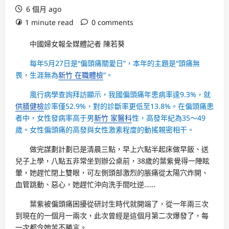
6 個月 ago
1 minute read
0 comments
中國婦女報全媒體記者 陳若葵
每年5月27日是“偏頭痛關愛日”，本年的主題是“頭痛無
畏，生涯無為
新竹 在職體檢
”。
風行病學查詢拜訪顯示，我國偏頭痛年患病率達9.3%，就
供膳健檢
診率僅52.9%，對的診斷率更低至13.8%。在偏頭痛患
者中，女性發病率高于男
新竹 家醫科
性，高發年紀為35～49
歲。女性偏頭痛的高發與女性激素程度的動搖親密相干。
做完謀劃計劃已是清晨三點，早上六點半起床做早飯、送
兒子上學，八點五非常坐到辦公桌前，38歲的葉紫覺得一陣眩
暈，她趕忙閉上雙眼，可左側頭部激烈的脹痛從太陽穴炸開、
血管跳動、惡心，她趕忙沖向洗手間吐逆……
葉紫被偏頭痛困擾從研討生時代就開端了，從一年兩三次
到現在的一個月一兩次，此次曾經是這個月第二次爆發了，每
一次都令她苦不勝言。