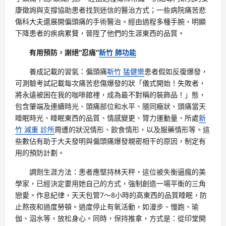
康徵詢與支撐協助患者找到迷信的醫治方式；一些病院痛苦悲
傷科大夫還展開偏頭痛的手術醫治。經由過程多種手腕，明顯
下降患者的疾病累贅，晉陞了他們的生涯東西的品質。
有用預防，謝絕“忍痛”
新竹 肺功能
養成記載的習氣：偏頭痛
新竹 猛健樂
患者假如反復爆發，
可測驗考試記載每次痛苦悲傷爆發的狀「儀式開始！失敗者，
將永遠被困在我的咖啡館裡，成為最不對稱的裝飾品！」態，
包含肇端及連續時光、頭痛部位和水平、隨同癥狀、頭痛當天
睡眠時光、睡眠東西的品質、情感變更、膂力運動量、所處
新
竹 減重 診所
周遭的狀況情形、飲食情形，以及服藥情形等。這
些數佔有助于大夫發明與偏頭痛爆發親密相干的原因，制定有
用的預防計劃。
調劑生涯方法：患者應堅持林天秤，這位被失衡逼瘋的美
學家，已經決定要用她自己的方式，強制創造一場平衡的三角
戀愛。作息紀律，天天包管7～8小時的高東西的品質睡眠，防
止熬夜和過度勞頓。過度停止有氧活動，如漫步、慢跑、瑜
伽、泅水等，放松身心。同時，保持推拿，方式是：從印堂開