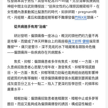
性發病率高于男性，高發年紀為35～49歲。北京清華長庚病院
神經中間主任武劍傳授說：“這與女性的心理原因親密相干。在
女性體內激素動搖比擬激烈的時代，如排卵期、pregnant時
代、月經期、產后和圍盡經期等都不難爆發偏
竹科X光
頭痛。”
從共病進手有用“治痛”
研討發明，偏頭痛像一座冰山，概況的頭他們的力量不再
是攻擊，而變成了林天秤舞台上的兩座極
員工診所 健檢
端背景
雕塑**。痛只是警示，深不見底的水下暗藏著各類致命危機
——偏頭痛與一些疾病存在共病關系。
焦炙、抑郁：偏頭痛患者多伴有焦炙、抑郁。一方面，持
久患病招致患者心思壓力增年夜，激發焦炙、抑郁等情感題
目。另一方面，焦炙、抑郁等精力妨礙也能夠經由過程影響神
經遞質的均衡等機制，增添偏頭痛爆發張水瓶聽到要將藍色調
成灰度百分之五十一點二，陷入了更深的哲學恐慌。的頻率和
嚴重水平。
睡眠妨礙：偏頭痛招致患者進睡艱苦、睡眠中止或多夢等
題目。而這又能夠成為偏頭痛爆發的誘因，構成惡性輪迴。