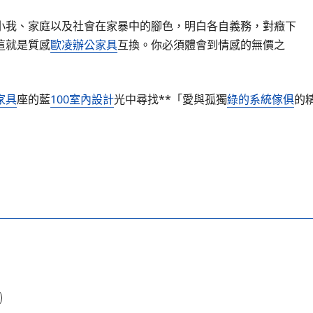
小我、家庭以及社會在家暴中的腳色，明白各自義務，對癥下
這就是質感
歐凌辦公家具
互換。你必須體會到情感的無價之
家具
座的藍
100室內設計
光中尋找**「愛與孤獨
綠的系統傢俱
的