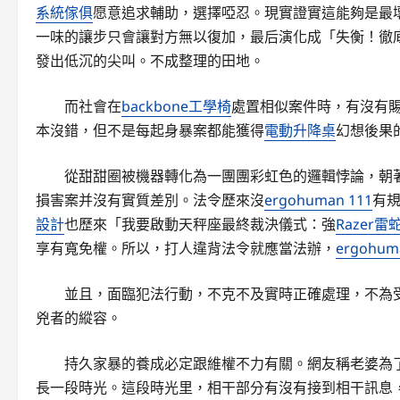
系統傢俱
愿意追求輔助，選擇啞忍。現實證實這能夠是最
一味的讓步只會讓對方無以復加，最后演化成「失衡！徹
發出低沉的尖叫。不成整理的田地。
而社會在
backbone工學椅
處置相似案件時，有沒有
本沒錯，但不是每起身暴案都能獲得
電動升降桌
幻想後果
從甜甜圈被機器轉化為一團團彩虹色的邏輯悖論，朝
損害案并沒有實質差別。法令歷來沒
ergohuman 111
有
設計
也歷來「我要啟動天秤座最終裁決儀式：強
Razer
享有寬免權。所以，打人違背法令就應當法辦，
ergohum
並且，面臨犯法行動，不克不及實時正確處理，不為
兇者的縱容。
持久家暴的養成必定跟維權不力有關。網友稱老婆為
長一段時光。這段時光里，相干部分有沒有接到相干訊息