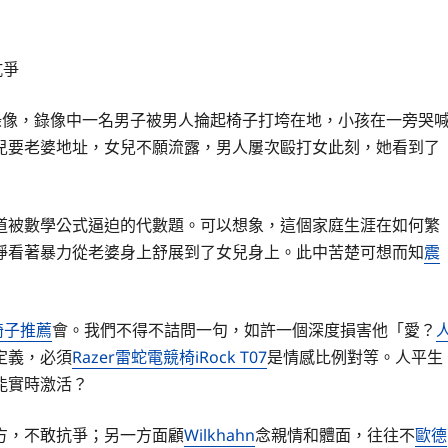
抗爭
錄像，錄像中一名男子被男人掄起椅子打垮在地，小孩在一旁哭
兒要老婆地址，女兒不願流露，男人屢次毆打女此刻，她看到了
道被數學公式逼迫的代數題。可以想象，這個家庭生涯在如何繁
睜看著暴力從老婆身上舒展到了女兒身上。此中苦楚可想而知
震
椅子推薦
會。我們不得不詰問一句，如許一個深度損害他「愛？
定義，必須
Razer雷蛇電競椅
iRock T07
是情感比例對等。人平生
能實時激活？
方，不敢抗爭；另一方面顧
Wilkhahn
念親情和體面，往往不
歐德