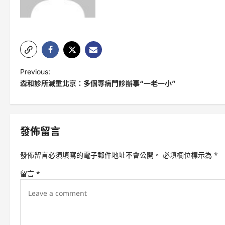
P
Previous:
森和診所減重北京：多個專病門診辦事“一老一小”
o
s
t
發佈留言
n
a
發佈留言必須填寫的電子郵件地址不會公開。
必填欄位標示為
*
v
留言
*
i
g
a