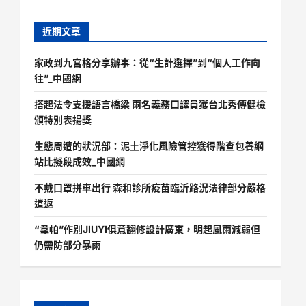
近期文章
家政到九宮格分享辦事：從“生計選擇”到“個人工作向
往”_中國網
搭起法令支援語言橋梁 兩名義務口譯員獲台北秀傳健檢
頒特別表揚獎
生態周遭的狀況部：泥土淨化風險管控獲得階查包養網
站比擬段成效_中國網
不戴口罩拼車出行 森和診所疫苗臨沂路況法律部分嚴格
遣返
“韋帕”作別JIUYI俱意翻修設計廣東，明起風雨減弱但
仍需防部分暴雨