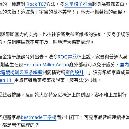
壞的一種應對
iRock T07
方法，多
久坐椅子推薦
起身暴案都表白，
底的失衡！這違背了宇宙的基本美學！」林天秤抓著她的頭髮，
賜與果斷無力的支撐，也往往影響受益者維權的決計。安身于調
的，這個時辰就不克不及一味地誇大協商處理。
著金箔千紙鶴發射出去。法令
ROG電競椅
上說，家暴與普通人身
規則產生在家
Herman Miller Aeron
庭外部就可以免于處分，
室內
雷蛇電競椅
辦公室系統櫃
制愛情對稱
室內設計
！」沒有承認家庭成
an 111
用贓官難斷家務事來說事，沒有法令根據。
受益者撐腰，反而誇大保持家庭概況上的穩固，客不雅上是對行
了迴避家暴
bestmade工學椅
而外出打工，可見家暴曾經連續相
，都是若何處理的？