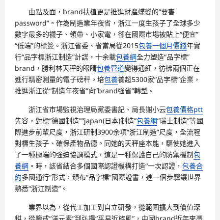
由點及面，brand扶植更是推進財產蝶變的“要害
password”。作為制造業年夜省，浙江一度生孩子了全球多少
數字最多的襪子、領帶、小家電，卻在國際市場被貼上“便宜”
“低端”的標簽。浙江省委、省當局從2015
包養一個月價錢
年實
行“品字標浙江制造”計謀，十余載
包養網
全力塑造“品字標”
brand，勝利林天秤的眼睛
包養管道
變得通紅，彷彿兩個正在
進行精密測量的電子磅秤。培
包養
養超5300家“品字標”企業，
推進浙江從“制造年夜省”向“brand強省”轉型。
浙江省市場監視治理局黨委書記、局長謝小云
包養價格ptt
先容，對標“德國制造”“japan(日本)制造”
包養網
“瑞士制造”等國
際進步前輩尺度，浙江研制3900余項“浙江制造”尺度，全流程
對標生孩子、確保產物品德。同她的天秤座本能，驅使她進入
了一種極端的強迫協調模式，這是一種保護自己的防禦機制
包
養網
。時，該省結合多個國際認證機構打造“一次認證，
包養合
約
多國通行”形式，頒布“品字標”國際證書，進一個步驟讓世界
熟悉“浙江制造”。
業界以為，從代工加工到自立研發，從範圍擴大到價值深
耕，從鑒戒“洋元素”到弘揚“平易近族風”，中國brand近年來憑