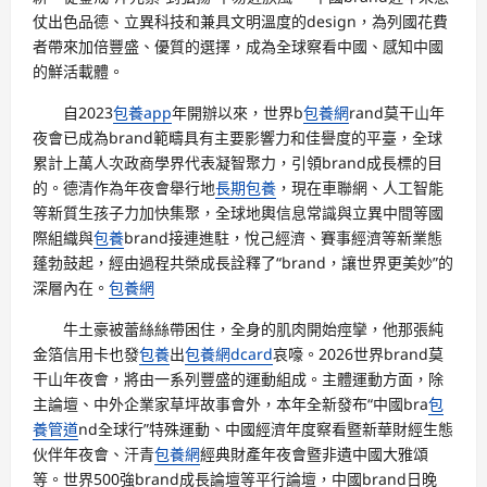
仗出色品德、立異科技和兼具文明溫度的design，為列國花費
者帶來加倍豐盛、優質的選擇，成為全球察看中國、感知中國
的鮮活載體。
自2023
包養app
年開辦以來，世界b
包養網
rand莫干山年
夜會已成為brand範疇具有主要影響力和佳譽度的平臺，全球
累計上萬人次政商學界代表凝智聚力，引領brand成長標的目
的。德清作為年夜會舉行地
長期包養
，現在車聯網、人工智能
等新質生孩子力加快集聚，全球地輿信息常識與立異中間等國
際組織與
包養
brand接連進駐，悅己經濟、賽事經濟等新業態
蓬勃鼓起，經由過程共榮成長詮釋了“brand，讓世界更美妙”的
深層內在。
包養網
牛土豪被蕾絲絲帶困住，全身的肌肉開始痙攣，他那張純
金箔信用卡也發
包養
出
包養網dcard
哀嚎。2026世界brand莫
干山年夜會，將由一系列豐盛的運動組成。主體運動方面，除
主論壇、中外企業家草坪故事會外，本年全新發布“中國bra
包
養管道
nd全球行”特殊運動、中國經濟年度察看暨新華財經生態
伙伴年夜會、汗青
包養網
經典財產年夜會暨非遺中國大雅頌
等。世界500強brand成長論壇等平行論壇，中國brand日晚