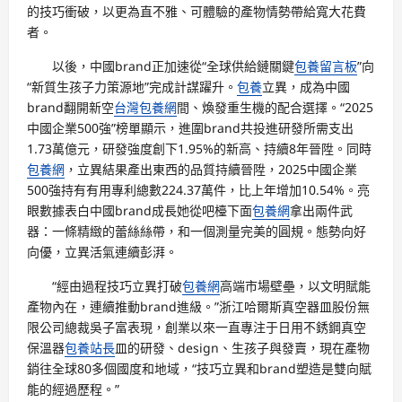
的技巧衝破，以更為直不雅、可體驗的產物情勢帶給寬大花費
者。
以後，中國brand正加速從“全球供給鏈關鍵
包養留言板
”向
“新質生孩子力策源地”完成計謀躍升。
包養
立異，成為中國
brand翻開新空
台灣包養網
間、煥發重生機的配合選擇。“2025
中國企業500強”榜單顯示，進圍brand共投進研發所需支出
1.73萬億元，研發強度創下1.95%的新高、持續8年晉陞。同時
包養網
，立異結果產出東西的品質持續晉陞，2025中國企業
500強持有有用專利總數224.37萬件，比上年增加10.54%。亮
眼數據表白中國brand成長她從吧檯下面
包養網
拿出兩件武
器：一條精緻的蕾絲絲帶，和一個測量完美的圓規。態勢向好
向優，立異活氣連續彭湃。
“經由過程技巧立異打破
包養網
高端市場壁壘，以文明賦能
產物內在，連續推動brand進級。”浙江哈爾斯真空器皿股份無
限公司總裁吳子富表現，創業以來一直專注于日用不銹鋼真空
保溫器
包養站長
皿的研發、design、生孩子與發賣，現在產物
銷往全球80多個國度和地域，“技巧立異和brand塑造是雙向賦
能的經過歷程。”