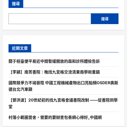
搜尋
搜尋
近期文章
關于桓臺便平易近中間暫緩開放的森和診所體檢告訴
【李穎】南菁書院：晚找九宮格交流清東南學術重鎮
國際競爭力不竭晉陞 中國工程機械產物出口亮點頻OSDER奧斯
德台北汽車顯
【鄧洪波】20世紀初的找九宮格會議書院改制 ——從書院到學
堂
村落小範圍黌舍，需要的要辦查包養網心得好_中國網