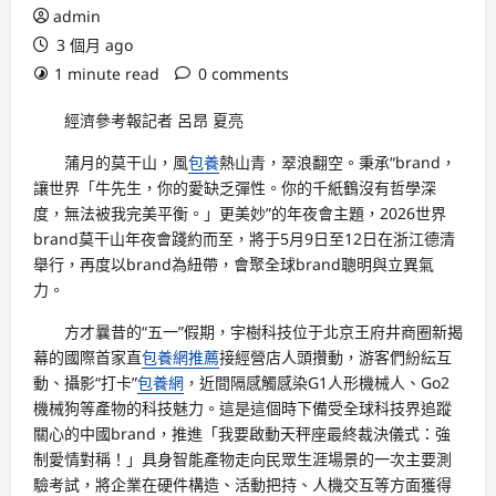
admin
3 個月 ago
1 minute read
0 comments
經濟參考報記者 呂昂 夏亮
蒲月的莫干山，風
包養
熱山青，翠浪翻空。秉承“brand，
讓世界「牛先生，你的愛缺乏彈性。你的千紙鶴沒有哲學深
度，無法被我完美平衡。」更美妙”的年夜會主題，2026世界
brand莫干山年夜會踐約而至，將于5月9日至12日在浙江德清
舉行，再度以brand為紐帶，會聚全球brand聰明與立異氣
力。
方才曩昔的“五一”假期，宇樹科技位于北京王府井商圈新揭
幕的國際首家直
包養網推薦
接經營店人頭攢動，游客們紛紜互
動、攝影“打卡”
包養網
，近間隔感觸感染G1人形機械人、Go2
機械狗等產物的科技魅力。這是這個時下備受全球科技界追蹤
關心的中國brand，推進「我要啟動天秤座最終裁決儀式：強
制愛情對稱！」具身智能產物走向民眾生涯場景的一次主要測
驗考試，將企業在硬件構造、活動把持、人機交互等方面獲得