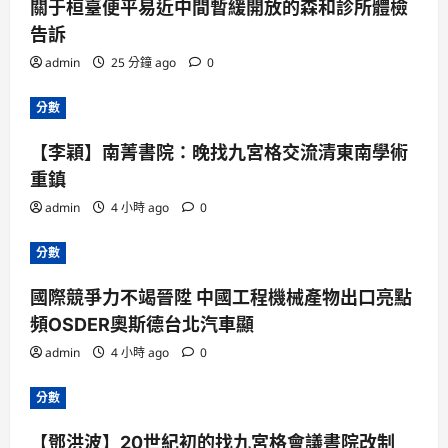
關于桓臺便平易近中間暫緩開放的森和診所體檢
告訴
admin
25 分鐘 ago
0
分數
【李穎】南菁書院：晚找九宮格交流清東南學術
重鎮
admin
4 小時 ago
0
分數
國際競爭力不竭晉陞 中國工程機械產物出口亮點
頻OSDER奧斯德台北汽車顯
admin
4 小時 ago
0
分數
【鄧洪波】20世紀初的找九宮格會議書院改制