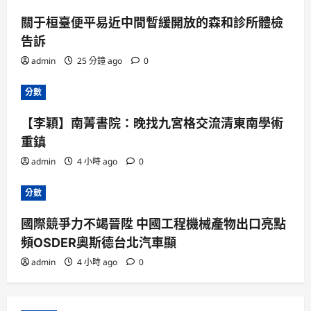
關于桓臺便平易近中間暫緩開放的森和診所體檢
告訴
admin
25 分鐘 ago
0
分數
【李穎】南菁書院：晚找九宮格交流清東南學術
重鎮
admin
4 小時 ago
0
分數
國際競爭力不竭晉陞 中國工程機械產物出口亮點
頻OSDER奧斯德台北汽車顯
admin
4 小時 ago
0