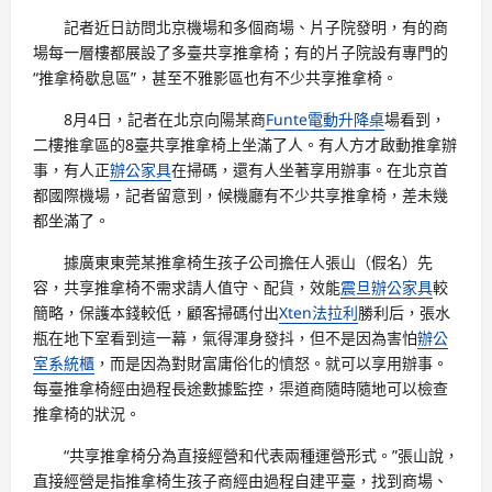
記者近日訪問北京機場和多個商場、片子院發明，有的商
場每一層樓都展設了多臺共享推拿椅；有的片子院設有專門的
“推拿椅歇息區”，甚至不雅影區也有不少共享推拿椅。
8月4日，記者在北京向陽某商
Funte電動升降桌
場看到，
二樓推拿區的8臺共享推拿椅上坐滿了人。有人方才啟動推拿辦
事，有人正
辦公家具
在掃碼，還有人坐著享用辦事。在北京首
都國際機場，記者留意到，候機廳有不少共享推拿椅，差未幾
都坐滿了。
據廣東東莞某推拿椅生孩子公司擔任人張山（假名）先
容，共享推拿椅不需求請人值守、配貨，效能
震旦辦公家具
較
簡略，保護本錢較低，顧客掃碼付出
Xten法拉利
勝利后，張水
瓶在地下室看到這一幕，氣得渾身發抖，但不是因為害怕
辦公
室系統櫃
，而是因為對財富庸俗化的憤怒。就可以享用辦事。
每臺推拿椅經由過程長途數據監控，渠道商隨時隨地可以檢查
推拿椅的狀況。
“共享推拿椅分為直接經營和代表兩種運營形式。”張山說，
直接經營是指推拿椅生孩子商經由過程自建平臺，找到商場、