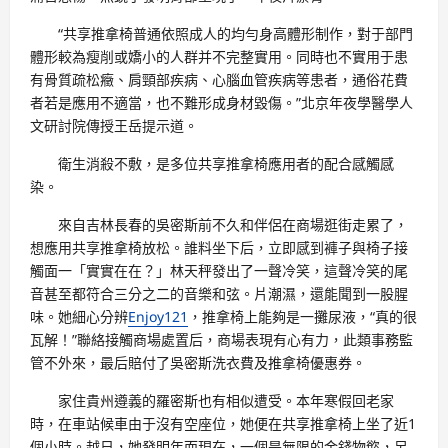
“共享推拿椅普通依照成人的均勻身高體形制作，對于部門
體形較為瘦削或嬌小的人群并不完整實用。同時也不實用于患
有骨質疏松癥、肩頸部疾病、心腦血管疾病等患者，通俗花費
者若是應用不適當，也不難形成身材毀傷。”北京年夜學醫學人
文研討院傳授王岳提示道。
衛生消殺不敷，是多位共享推拿椅應用者的配合感觸感
染。
來自吉林長春的吳密斯前不久和伴侶在商場逛街走累了，
想應用共享推拿椅放松。誰料坐下后，立即感到褲子與椅子接
觸面一「實實在在？」林天秤發出了一聲冷笑，這聲冷笑的尾
音甚至都符合三分之二的音樂和弦。片潮濕，還能聞到一股腥
味。她細心分辨
Enjoy121
，推拿椅上能夠是一攤尿液，“真的很
瓦解！”聯絡接觸商場處置后，商場表現有心有力，此類事務監
管不外來，最后賠付了吳密斯洗衣費及推拿椅優惠券。
家住貴州遵義的羅密斯也有相似遭受。本年寒假回老家
時，在車站候車由于沒有空座位，她便在共享推拿椅上坐了近1
個小時。越日，她發明年而現在，一個是無限的金錢物慾，另