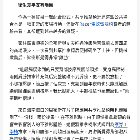
衛生差平安有隱患
作為一種貿易一起配合形式，共享推拿椅進進這些公共場
合本是一種正常的市場行動，但從花
Razer雷蛇電競椅
費者的體
驗來看，其卻遭到越來越多的質疑。
家住廣東順德的梁密斯與丈夫吃過晚飯后習氣前去家四周
的商場漫步，一次看到共享推拿椅后便掃碼坐了上往，但機械
啟動后，梁密斯覺得非常“雞肋”。
“能感觸感染到的只要背部按摩與腰部頂揉。受身高限制，
兩側肩膀推拿片充氣后完整觸碰不到肩膀，更不要說放松了。
小腿按壓處，簡直按了個寂寞，充氣到最年夜時也只能感觸感
染到腳踝處遭到擠壓。我比擬肥大，手部推拿也毫無感化。”梁
密斯吐槽說。
來自海南海口的周密斯在片子院應用共享推拿椅時也體驗
到了“一份錢，兩份後果”。在不雅影時，由于煩惱推拿肩頸的聲
響會影響別人的不雅影體驗，她便將推拿椅形式調劑為
護脊工
學椅
推拿下背和腰部。而越日凌晨起床，周密斯覺得背部激烈
痛苦悲傷，照鏡子發明背部呈現了一年夜片瘀青。