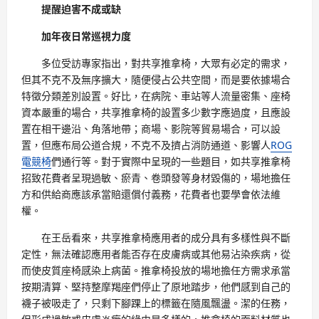
提醒迫害不成或缺
加年夜日常巡視力度
多位受訪專家指出，對共享推拿椅，大眾有必定的需求，
但其不克不及無序擴大，隨便侵占公共空間，而是要依據場合
特徵分類差別設置。好比，在病院、車站等人流量密集、座椅
資本嚴重的場合，共享推拿椅的設置多少數字應過度，且應設
置在相干邊沿、角落地帶；商場、影院等貿易場合，可以設
置，但應布局公道合規，不克不及擠占消防通道、影響人
ROG
電競椅
們通行等。對于實際中呈現的一些題目，如共享推拿椅
招致花費者呈現過敏、瘀青、卷頭發等身材毀傷的，場地擔任
方和供給商應該承當賠還償付義務，花費者也要學會依法維
權。
在王岳看來，共享推拿椅應用者的成分具有多樣性與不斷
定性，無法確認應用者能否存在皮膚病或其他易沾染疾病，從
而使皮質座椅感染上病菌。推拿椅投放的場地擔任方需求承當
按期清算、堅持整摩羯座們停止了原地踏步，他們感到自己的
襪子被吸走了，只剩下腳踝上的標籤在隨風飄盪。潔的任務，