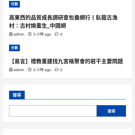
分數
高東西的品質成長調研查包養網行丨臥龍古漁
村：古村煥重生_中國網
admin
5 小時 ago
0
分數
【易言】禮教重建找九宮格聚會的若干主要問題
admin
6 小時 ago
0
搜尋
搜尋