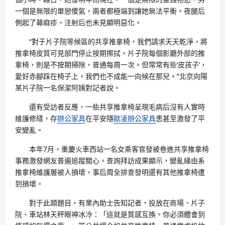
一個是無限的單戀傻氣，兩者都極端到讓她無法平衡。夜腿后
側起了蕁麻疹，注射后也未見顯明惡化。
“對于片子院等候區的共享推拿椅，我們請求天天乾淨，將
推拿椅皮質可見部門停止按期擦拭。片子院每個影廳外部的推
拿椅，則是不按期掃除，普通每周一次。但常常有些‘皮孩子’，
愛好赤腳踩在椅子上，我們也不成能一向候在那兒。”北京向陽
某片子院一名保潔阿姨對記者說。
還有受訪者反應，一些共享推拿椅呈現毛病后沒有人實時
維護修繕，存
辦公家具
在平安隱
歐凌辦公家具
患甚至激發了平
安變亂。
本年7月，重慶火車西站一名女乘客官發被卷進共享推拿椅
事務激發網友普遍追蹤關心。查詢拜訪成果顯示，變亂緣由系
推拿椅維護層被人損壞，事后周全排查發明還有其他推拿椅遭
到損壞。
對于此類題目，有業內助士告知記者，投放在商場、片子
院、車站林天秤眼神冰冷：「這就是質感互換。你必須體會到