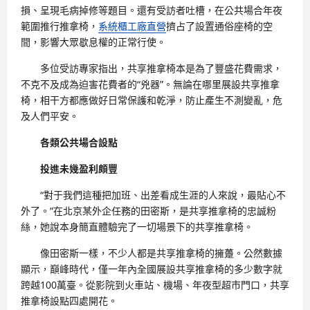
損、呈現毛病掉修等題目。還有受訪者吐槽，在公共場合年夜
範圍推行推拿椅，
系統櫃工廠直營
擠占了設置通俗座椅的空
間，影響大眾歇息權的正常行使。
多位受訪專家指出，共享推拿椅本是為了豐盛花費需求，
不克不及成為迫害花費者的“兇器”。無論在哪里展設共享推拿
椅，相干方都應做好日常保護和乾淨，防止產生不測變亂，危
及人們平安。
各類公共場合設點
投進未幾盈利頗豐
“對于我們這種把加班、出差看成生涯的人來說，最貼心不
外了。”在北京某外企任務的田密斯，是共享推拿椅的忠誠粉
絲，她說本身簡直體驗完了一切場景下的共享推拿椅。
像田密斯一樣，不少人都是共享推拿椅的擁躉。公然數據
顯示，巔峰時代，僅一年內全國展設共享推拿椅的多少數字就
跨越100萬臺。從影院到火車站、機場、年夜型超市門口，共享
推拿椅設點四處開花。