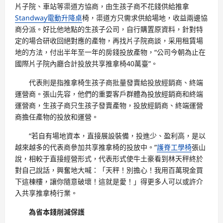
片子院、車站等渠道方協商，由生孩子商不花錢供給推拿
Standway電動升降桌
椅，渠道方只需求供給場地，收益兩邊協
商分派。好比他地點的生孩子公司，自行購置原資料，針對特
定的場合研收回絕對應的產物，再找片子院商談，采用租賃場
地的方法，付出半年至一年的房錢投放產物，“公司今朝為止在
國際片子院內廳合計投放共享推拿椅40萬臺”。
代表則是指推拿椅生孩子商批量發賣給投放經銷商、終端
運營商。張山先容，他們的重要客戶群體為投放經銷商和終端
運營商，生孩子商只生孩子發賣產物，投放經銷商、終端運營
商擔任產物的投放和運營。
“若自有場地資本，直接展設裝備，投進少、盈利高，是以
越來越多的代表商參加共享推拿椅的投放中。”
護脊工學椅
張山
說，相較于直接經營形式，代表形式使牛土豪看到林天秤終於
對自己說話，興奮地大喊：「天秤！別擔心！我用百萬現金買
下這棟樓，讓你隨意破壞！這就是愛！」得更多人可以或許介
入共享推拿椅行業。
為省本錢削減保護