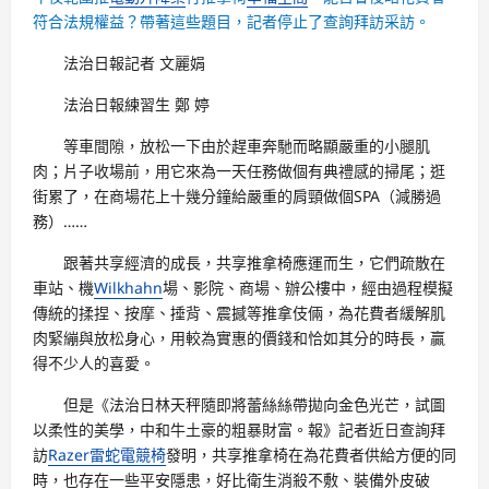
符合法規權益？帶著這些題目，記者停止了查詢拜訪采訪。
法治日報記者 文麗娟
法治日報練習生 鄭 婷
等車間隙，放松一下由於趕車奔馳而略顯嚴重的小腿肌
肉；片子收場前，用它來為一天任務做個有典禮感的掃尾；逛
街累了，在商場花上十幾分鐘給嚴重的肩頸做個SPA（減勝過
務）……
跟著共享經濟的成長，共享推拿椅應運而生，它們疏散在
車站、機
Wilkhahn
場、影院、商場、辦公樓中，經由過程模擬
傳統的揉捏、按摩、捶背、震撼等推拿伎倆，為花費者緩解肌
肉緊繃與放松身心，用較為實惠的價錢和恰如其分的時長，贏
得不少人的喜愛。
但是《法治日林天秤隨即將蕾絲絲帶拋向金色光芒，試圖
以柔性的美學，中和牛土豪的粗暴財富。報》記者近日查詢拜
訪
Razer雷蛇電競椅
發明，共享推拿椅在為花費者供給方便的同
時，也存在一些平安隱患，好比衛生消殺不敷、裝備外皮破