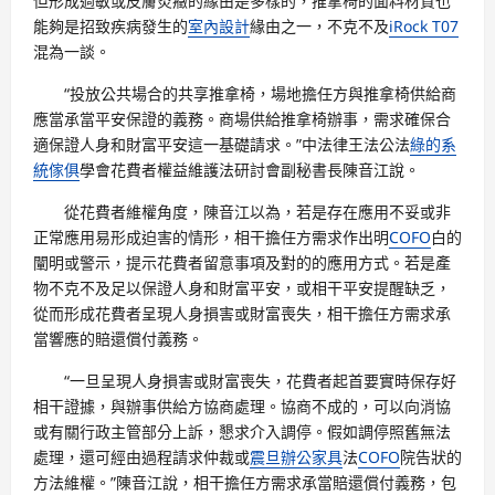
但形成過敏或皮膚炎癥的緣由是多樣的，推拿椅的面料材質也
能夠是招致疾病發生的
室內設計
緣由之一，不克不及
iRock T07
混為一談。
“投放公共場合的共享推拿椅，場地擔任方與推拿椅供給商
應當承當平安保證的義務。商場供給推拿椅辦事，需求確保合
適保證人身和財富平安這一基礎請求。”中法律王法公法
綠的系
統傢俱
學會花費者權益維護法研討會副秘書長陳音江說。
從花費者維權角度，陳音江以為，若是存在應用不妥或非
正常應用易形成迫害的情形，相干擔任方需求作出明
COFO
白的
闡明或警示，提示花費者留意事項及對的的應用方式。若是產
物不克不及足以保證人身和財富平安，或相干平安提醒缺乏，
從而形成花費者呈現人身損害或財富喪失，相干擔任方需求承
當響應的賠還償付義務。
“一旦呈現人身損害或財富喪失，花費者起首要實時保存好
相干證據，與辦事供給方協商處理。協商不成的，可以向消協
或有關行政主管部分上訴，懇求介入調停。假如調停照舊無法
處理，還可經由過程請求仲裁或
震旦辦公家具
法
COFO
院告狀的
方法維權。”陳音江說，相干擔任方需求承當賠還償付義務，包