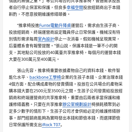
情感的無價之重。」等公共場合的共享推拿椅，普通需求投放
者自行停止保潔和保護，但良多
幸福空間
投放經銷商出于本錢
斟酌，不愿意按期維護修繕頤養。
“推拿椅投進
Funte電動升降桌
運營后，需求由生孩子商、
投放經銷商、終端運營商設定職員停止日常保護。機械沒有特
別情形需求每周
室內設計
停止一次消毒，假如機械呈現異常，
后臺體系會有報警提醒。”張山說，保護本錢是一筆不小的開
支，其地點公司投放的40萬臺共享推拿椅，每個月的運營本錢
大要在300萬元至400萬元。
張山先容，推拿椅重要依據產物自己的資料本錢、軟件智
能化水平、
backbone工學椅
企業的生孩子本錢、企業治理本錢
4個方面，配合構成產物的發賣價錢。投放在公共場合的產物采
購本錢大要在2500元至3500元之間。生孩子公司發賣給投放經
銷商和終端運營商的共享推拿椅，重要由后兩者承當保護和維
護修繕義務。只要在共享推拿
辦公室規劃設計
椅損耗積聚到必
定多少數字的情形下，生孩子公司才會供給必定的維護修繕辦
事。部門經銷商能夠為實時發出本錢和節儉本錢，而選擇節儉
日常保護所需支出
iRock T07
。