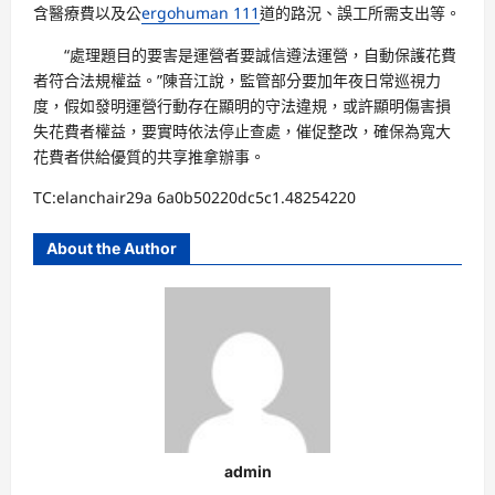
含醫療費以及公
ergohuman 111
道的路況、誤工所需支出等。
“處理題目的要害是運營者要誠信遵法運營，自動保護花費
者符合法規權益。”陳音江說，監管部分要加年夜日常巡視力
度，假如發明運營行動存在顯明的守法違規，或許顯明傷害損
失花費者權益，要實時依法停止查處，催促整改，確保為寬大
花費者供給優質的共享推拿辦事。
TC:elanchair29a 6a0b50220dc5c1.48254220
About the Author
admin