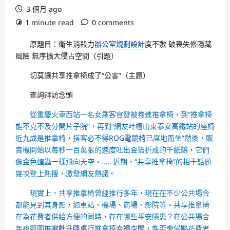
3 個月 ago
1 minute read
0 comments
原題目：衛生消殺力
辦公室規劃設計
度不敷 破喪失修隱藏
風險 無序擴大侵占空間（引題）
切莫讓共享推拿椅成了“公害”（主題）
查詢拜訪念頭
從重慶火車西站一名女乘客官發被卷進推拿椅，到“推拿椅
能不克不及分開片子院”，再到“網友吐槽山東泰安高鐵站的座椅
近九成是推拿椅，搭客必不得
ROG電競椅
已席地而坐”然後，販
賣機開始以每秒一百萬張的速度吐出金箔折成的千紙鶴，它們
像金色蝗蟲一樣飛向天空。……近期，“共享推拿椅”的相干話題
幾次登上熱搜，激發網友熱議。
現實上，共享推拿椅曾經推行多年，現在在不少公共場合
都能見到其身影，如車站、機場、商場、影院等。共享推拿椅
在為花費者供給方便的同時，存在哪些平安隱患？在公共場合
年夜範圍推
電動升降桌
行推拿椅
幸福空間
，能否會侵略花費者