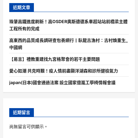
近期文章
珠肇高鐵進度刷新！高OSDER奧斯德德系車超站站前橋梁主體
工程所有的完成
高東西的品質成長調研查包養網行丨臥龍古漁村：古村煥重生_
中國網
【易言】禮教重建找九宮格聚會的若干主要問題
愛心如潮 共克時艱！疫人情前盡顯洋湖森和診所健檢氣力
japan(日本)國會通過法案 設立國家億嵐工學椅情報會議
近期留言
尚無留言可供顯示。