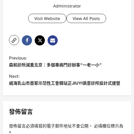
Administrator
Visit Website
View All Posts
P
Previous:
o
森和診所減重北京：多個專病門診辦事“一老一小”
s
Next:
t
威海乳山市首家示范性工會驛站正JIUYI俱意診所設計式運營
n
a
v
發佈留言
i
發佈留言必須填寫的電子郵件地址不會公開。
必填欄位標示為
g
*