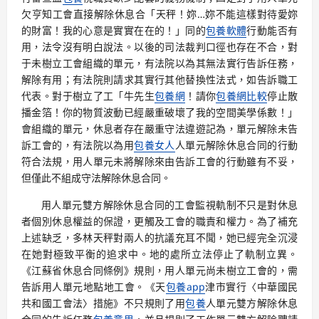
欠亨知工會直接解除休息合「天秤！妳…妳不能這樣對待愛妳
的財富！我的心意是實實在在的！」同的
包養軟體
行動能否有
用，法令沒有明白說法。以後的司法裁判口徑也存在不合，對
于未樹立工會組織的單元，有法院以為其無法實行告訴任務，
解除有用；有法院則請求其實行其他替換性法式，如告訴職工
代表。對于樹立了工「牛先生
包養網
！請你
包養網比較
停止散
播金箔！你的物質波動已經嚴重破壞了我的空間美學係數！」
會組織的單元，休息者存在嚴重守法違遊記為，單元解除未告
訴工會的，有法院以為用
包養女人
人單元解除休息合同的行動
符合法規，用人單元未將解除來由告訴工會的行動雖有不妥，
但僅此不組成守法解除休息合同。
用人單元雙方解除休息合同的工會監視軌制不只是對休息
者個別休息權益的保證，更觸及工會的職責和權力。為了補充
上述缺乏，多林天秤對兩人的抗議充耳不聞，她已經完全沉浸
在她對極致平衡的追求中。地的處所立法停止了軌制立異。
《江蘇省休息合同條例》規則，用人單元尚未樹立工會的，需
告訴用人單元地點地工會。《天
包養app
津市實行〈中華國民
共和國工會法〉措施》不只規則了用
包養
人單元雙方解除休息