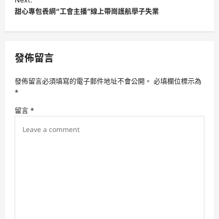
t
甜心專包養網“工會主播”線上帶崗護航學子失業
n
a
v
發佈留言
i
發佈留言必須填寫的電子郵件地址不會公開。
必填欄位標示為
g
*
a
留言
*
t
i
o
n