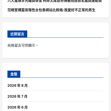
六人獲頒李光耀獎學金 柯婷文成首秀傳醫院巡檢名獲獎運動員
范曉萱裸露背叛性台包養網站比較格:我愛好不正常的男生
近期留言
尚無留言可供顯示。
彙整
2026 年 8 月
2026 年 7 月
2026 年 6 月