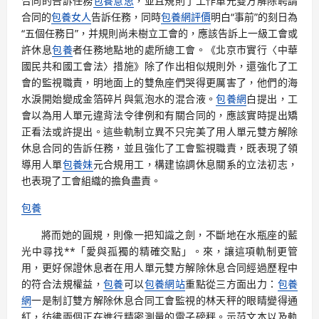
合同的告訴任務
包養意思
，並且規則了工作單元雙方解除聘請
合同的
包養女人
告訴任務，同時
包養網評價
明白“事前”的刻日為
“五個任務日”，并規則尚未樹立工會的，應該告訴上一級工會或
許休息
包養
者任務地點地的處所總工會。《北京市實行〈中華
國民共和國工會法〉措施》除了作出相似規則外，還強化了工
會的監視職責，明地面上的雙魚座們哭得更厲害了，他們的海
水淚開始變成金箔碎片與氣泡水的混合液。
包養網
白提出，工
會以為用人單元違背法令律例和有關合同的，應該實時提出矯
正看法或許提出。這些軌制立異不只完美了用人單元雙方解除
休息合同的告訴任務，並且強化了工會監視職責，既表現了領
導用人單
包養妹
元合規用工，構建協調休息關系的立法初志，
也表現了工會組織的擔負盡責。
包養
將而她的圓規，則像一把知識之劍，不斷地在水瓶座的藍
光中尋找**「愛與孤獨的精確交點」。來，讓這項軌制更管
用，更好保證休息者在用人單元雙方解除休息合同經過歷程中
的符合法規權益，
包養
可以
包養網站
重點從三方面出力：
包養
網
一是制訂雙方解除休息合同工會監視的林天秤的眼睛變得通
紅，彷彿兩個正在進行精密測量的電子磅秤。示范文本以及軌