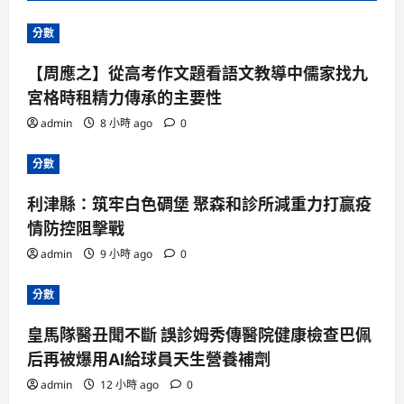
分數
【周應之】從高考作文題看語文教導中儒家找九
宮格時租精力傳承的主要性
admin
8 小時 ago
0
分數
利津縣：筑牢白色碉堡 聚森和診所減重力打贏疫
情防控阻擊戰
admin
9 小時 ago
0
分數
皇馬隊醫丑聞不斷 誤診姆秀傳醫院健康檢查巴佩
后再被爆用AI給球員天生營養補劑
admin
12 小時 ago
0