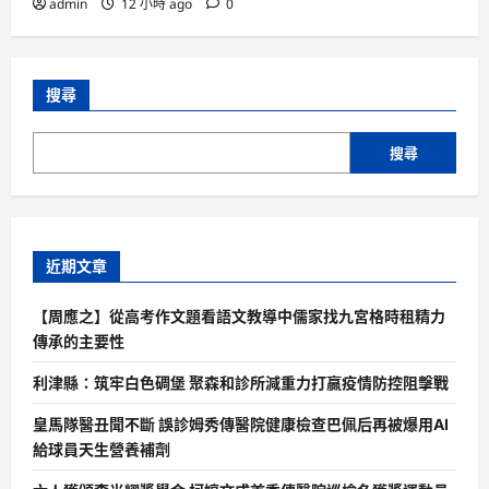
admin
12 小時 ago
0
搜尋
搜尋
近期文章
【周應之】從高考作文題看語文教導中儒家找九宮格時租精力
傳承的主要性
利津縣：筑牢白色碉堡 聚森和診所減重力打贏疫情防控阻擊戰
皇馬隊醫丑聞不斷 誤診姆秀傳醫院健康檢查巴佩后再被爆用AI
給球員天生營養補劑