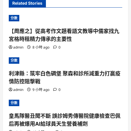
Related Stories
分數
【周應之】從高考作文題看語文教導中儒家找九
宮格時租精力傳承的主要性
admin
8 小時 ago
0
分數
利津縣：筑牢白色碉堡 聚森和診所減重力打贏疫
情防控阻擊戰
admin
9 小時 ago
0
分數
皇馬隊醫丑聞不斷 誤診姆秀傳醫院健康檢查巴佩
后再被爆用AI給球員天生營養補劑