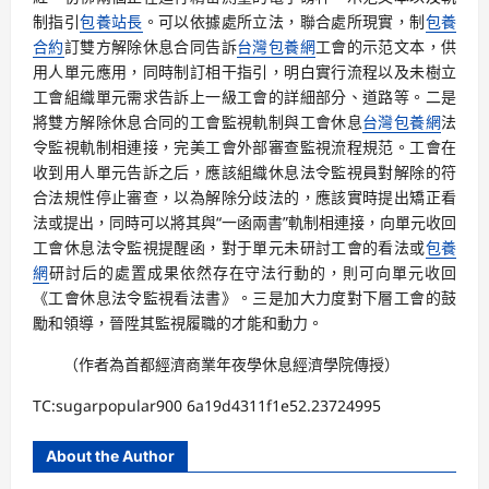
制指引
包養站長
。可以依據處所立法，聯合處所現實，制
包養
合約
訂雙方解除休息合同告訴
台灣包養網
工會的示范文本，供
用人單元應用，同時制訂相干指引，明白實行流程以及未樹立
工會組織單元需求告訴上一級工會的詳細部分、道路等。二是
將雙方解除休息合同的工會監視軌制與工會休息
台灣包養網
法
令監視軌制相連接，完美工會外部審查監視流程規范。工會在
收到用人單元告訴之后，應該組織休息法令監視員對解除的符
合法規性停止審查，以為解除分歧法的，應該實時提出矯正看
法或提出，同時可以將其與“一函兩書”軌制相連接，向單元收回
工會休息法令監視提醒函，對于單元未研討工會的看法或
包養
網
研討后的處置成果依然存在守法行動的，則可向單元收回
《工會休息法令監視看法書》。三是加大力度對下層工會的鼓
勵和領導，晉陞其監視履職的才能和動力。
（作者為首都經濟商業年夜學休息經濟學院傳授）
TC:sugarpopular900 6a19d4311f1e52.23724995
About the Author