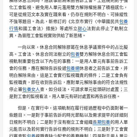
解除休息合同時，應該事前將來由告訴工會。上述規則對于強
化工會監視、避免用人單元濫用雙方解除權施展了積極感化，
可是從規范文本及實在踐來看，仍存在規則不明白、可操縱性
不強等題目。為此，新修訂的《北京市實行〈中華國民共
包養
行情
和國工會法〉措施》等處所立
甜心
法對此停止了軌制立
異，為晉陞工會監視實效供給了新思緒。
一向以來，休息合同解除膠葛在休息爭議案件中的占比擬
高。工會法、休息合同法樹立的
包養
雙方解除休息合同工會監
視軌制重要包含以下內在的事務：一是用人單元有事前告訴工
會的任務，應在解除告訴投遞
包養網
休息者之前告訴工會，并
明白解除來由，這是工會實行監視職責的條件；二是工會負有
監視職責，即在收到告訴后，應對單元解除事由的符合法規性
停止審
包養女人
查，如分歧法，可請求單元從頭研討處置；三
是對工會的監視看法，用人單元有研討處置和再告訴任務。
但是，在實行中，這項軌制在履行經過歷程中仍面對著一
些題目。一是對于事前告訴的時光節點以及需求提早的詳細刻
日規則不明白；二是對于沒有樹立工會組織
長期包養
的用人單
元能否以及若何實行告訴任務的規則不明白；三是對于工會實
行審查監
包養
視職責缺少配套的義務機制；四是對于用人單元