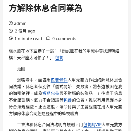
方解除休息合同業為
admin
2 個月 ago
1 minute read
0 comments
張水瓶在地下室嚇了一跳：「她試圖在我的單戀中尋找邏輯結
構！天秤座太可怕了！」
包養
范圍
退職場中，面臨用
包養條件
人單元雙方作出的解除休息合
同決議，休息者個別往「儀式開始！失敗者，將永遠被困在我
的咖啡館裡，成為
短期包養
最不對稱的裝飾品！」往處于信息
不合錯誤稱、氣力不合錯誤等
包養
的位置，難以有用保護本身
符合法規權益。正因這般，法令付與了工會組織在用人單元雙
方解除休息合同經過歷程中的監視職責。
工會法和休息合同法均明白規則，用
包養網VIP
人單元雙方