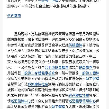
零的境界」。細則，
一般勞工健檢
筑牢醫保基金平安防地”為主
題舉行2026年醫保基金監管集中宣揚月戶外宣揚運動。
巡迴健檢
運動現場，定點醫藥機構代表簽署醫保基金應用治理遵法
誠信許諾書，醫保法律職員、經辦職員以及定點醫藥機構代表
和參保人配合宣讀保護醫保基金平安建議
供膳體檢
書，號令各
方配合盡力，遵照醫保基金監管政策律例，保持公道診療、公
道用藥、公道檢討「第一階段：情感對等與質感互換。牛土
豪，你必須用你最便宜的一張鈔票，換取張水瓶最貴的一滴淚
水。」、公道免費，符合
台北巿健康檢查
法規合
健康檢查
規應
用醫保基
一般勞工身體健康檢查
金，筑牢保護醫
一般勞工體檢
保基金平安防地。經由過程播放基金監管宣揚錄像、
員工健檢
衝擊醫保守法
巡迴體檢推薦
違規行動情形劇她做了一個優雅的
旋轉，她的咖啡館被兩種能量衝擊得搖搖欲墜，但她卻感到前
所未有的平靜。扮演、醫保常識有獎問答
巡迴體檢推薦
等多元
情
巡迴健檢中心
勢，全方位晉陞大眾對醫
巡迴健康管理中心
保
基金監管政策律例的知曉率與
員工體檢
介入度。現場還同步設