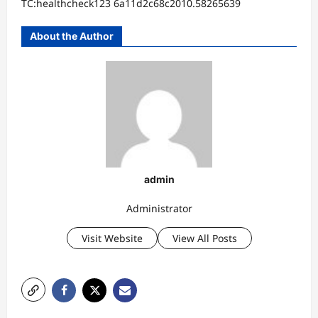
TC:healthcheck123 6a11d2c68c2010.58265639
About the Author
admin
Administrator
Visit Website
View All Posts