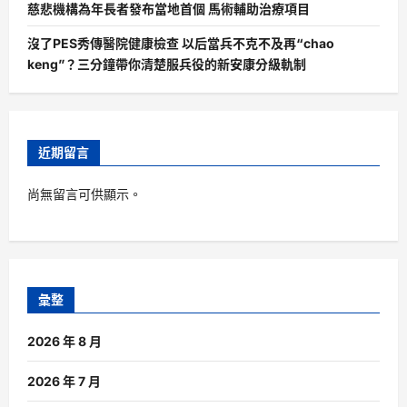
慈悲機構為年長者發布當地首個 馬術輔助治療項目
沒了PES秀傳醫院健康檢查 以后當兵不克不及再“chao
keng”？三分鐘帶你清楚服兵役的新安康分級軌制
近期留言
尚無留言可供顯示。
彙整
2026 年 8 月
2026 年 7 月