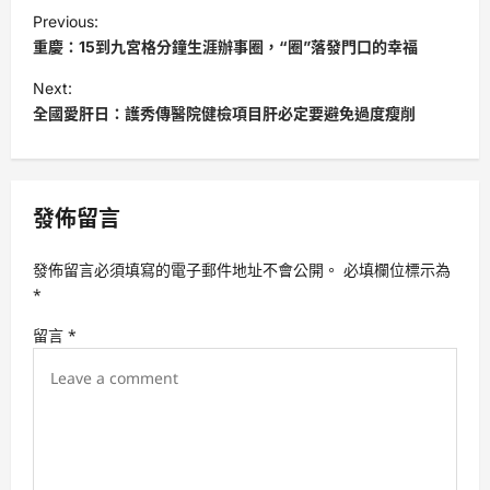
P
Previous:
o
重慶：15到九宮格分鐘生涯辦事圈，“圈”落發門口的幸福
s
Next:
t
全國愛肝日：護秀傳醫院健檢項目肝必定要避免過度瘦削
n
a
v
發佈留言
i
發佈留言必須填寫的電子郵件地址不會公開。
必填欄位標示為
g
*
a
留言
*
t
i
o
n