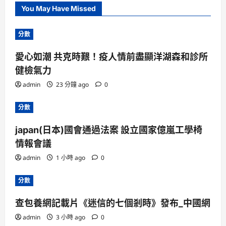
You May Have Missed
分數
愛心如潮 共克時艱！疫人情前盡顯洋湖森和診所
健檢氣力
admin
23 分鐘 ago
0
分數
japan(日本)國會通過法案 設立國家億嵐工學椅
情報會議
admin
1 小時 ago
0
分數
查包養網記載片《迷信的七個剎時》發布_中國網
admin
3 小時 ago
0