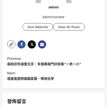
admin
Administrator
Visit Website
View All Posts
P
Previous:
o
森和診所減重北京：多個專病門診辦事“一老一小”
s
Next:
t
億嵐電競椅面臨家暴，唯有抗爭
n
a
v
發佈留言