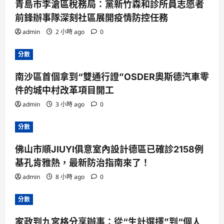
青島市李滄區稅務局：黨新竹森和診所員志愿者
前鋒辦事隊深刻社區展開疫情防控任務
admin
2 小時 ago
0
分數
南沙區首個拿到“雙通行證”OSDER奧斯德汽車零
件的城中村改革項目開工
admin
3 小時 ago
0
分數
佛山市順JIUYI俱意室內設計德區已確診2158例
基孔肯雅熱，最新防治指南來了！
admin
8 小時 ago
0
分數
家政到九宮格分享辦事：從“生計選擇”到“個人