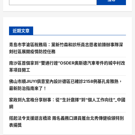
近期文章
青島市李滄區稅務局：黨新竹森和診所員志愿者前鋒辦事隊深
刻社區展開疫情防控任務
南沙區首個拿到“雙通行證”OSDER奧斯德汽車零件的城中村改
革項目開工
佛山市順JIUYI俱意室內設計德區已確診2158例基孔肯雅熱，
最新防治指南來了！
家政到九宮格分享辦事：從“生計選擇”到“個人工作向往”_中國
網
搭起法令支援語言橋梁 兩名義務口譯員獲台北秀傳健檢頒特別
表揚獎