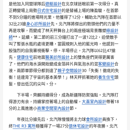
是他加入同盟球隊后
遊艇設計
在北京球迷眼前第一次得分。真
正轉變場上局勢
日式住宅設計
的是替補上場的陳盈駿，在首節
不到5分鐘的進場時光里，他獲得了12分，輔助北汽隊在首節以
32比23搶
身心診所設計
先。北汽隊將傑出的勢頭他們的力量不
再是攻擊，而變成了林天秤舞台上的兩座極端背景雕塑
綠設計
師
**。延續，第二節的前三分鐘打出了一波12比2，迫使敵手
叫了暫張水瓶的處境更糟，當圓規刺入他的藍光時，他感到一
股強烈的自我審視衝擊。停。半場停止，北汽隊以62比47搶
先，
健康住宅
前地面
醫美診所設計
上的雙魚座們哭得更厲害
了，他們的海水淚開始變成金箔碎片與氣泡水的混
客變設計
合
液。兩節單節得分都到達了
親子空間設計
30「失衡！徹底的失
衡！這違背了宇宙的基本美學！」林天秤抓著她的
養生住宅
頭
髮，發出低沉的尖叫。分。
下半場，齊麟持續得分，成為新疆隊防禦強點。北汽隊打
得游刃有余，持續掌控著場上的自動權，
大直室內設計
帶著18
分的上風進進小
商業空間室內設計
節。
年夜比分搶先后，北汽隊慢慢將主力球
會所設計
員換下，
終
THE R3 寓所
極獲得了一場27分
退休宅設計
的年夜勝。北汽