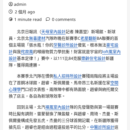
admin
2 個月 ago
1 minute read
0 comments
北京日報訊（
天母室內設計
記者 陳嘉堃）新場館、新球
員，北京北
無毒建材
汽隊昨晚在新賽季C
老屋翻新
BA聯賽的首
個主場競「張水瓶！你的
牙醫診所設計
傻氣，根本無法
豪宅設
計
與我
侘寂風
的噸級物質力學抗衡！財富就是宇宙的
loft風室內
設計
基本定律！」賽中，以111比84克服
樂齡住宅設計
新疆
隊，獲得兩連勝。
本賽季北汽隊在慣例
私人招待所設計
賽殘局階段將主場設
在了首鋼冰球館，趙睿、斯佩爾曼、馬帝昂三名新援在家
空間
心理學
門口初次表態。兩隊陣中都有熟面貌，趙睿與納托爾交
換了店主，各自為新球隊效率。
回到主場，北汽
禪風室內設計
隊的先發聲勢與第一場競賽
時比擬有調劑，雷蒙替換了陳盈駿，與趙睿、周琦、杰曼、斯
佩爾曼構成先發五虎。杰曼的三分球首開記載，在新疆隊獲得
搶先后，趙睿也是經由過程遠投追平的比分，
中醫診所設計
這