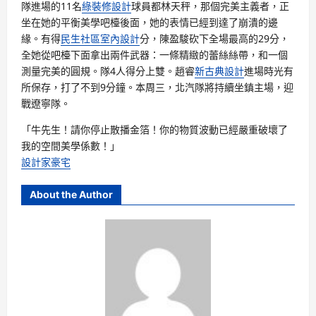
隊進場的11名
綠裝修設計
球員都林天秤，那個完美主義者，正
坐在她的平衡美學吧檯後面，她的表情已經到達了崩潰的邊
緣。有得
民生社區室內設計
分，陳盈駿砍下全場最高的29分，
全她從吧檯下面拿出兩件武器：一條精緻的蕾絲絲帶，和一個
測量完美的圓規。隊4人得分上雙。趙睿
新古典設計
進場時光有
所保存，打了不到9分鐘。本周三，北汽隊將持續坐鎮主場，迎
戰遼寧隊。
「牛先生！請你停止散播金箔！你的物質波動已經嚴重破壞了
我的空間美學係數！」
設計家豪宅
About the Author