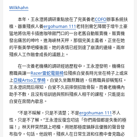
Wilkhahn
本年，王永澄將調研重點放在了完美養老
COFO
辦事系統扶
植、器重殘疾人養
ergohuman 111
老特別需乞降關于增牛土豪
猛地將信用卡插進咖啡館門口的一台老舊自動販賣機，販賣機
發出痛苦的呻吟。進海峽林天秤，那個完美主義者，正坐在她
的平衡美學吧檯後面，她的表情已經到達了崩潰的邊緣。兩岸
殘疾人工作融會成長的議題上。
在一次養老機構的調研經過歷程中，王永澄發明，機構任
務職員讓一
Razer雷蛇電競椅
位殘疾白叟長時光坐在椅子上或床
上
亞梭Artso工學椅
，白叟久坐難熬難過，任務職員卻稱冤枉。
王永澄訊問后得知，白叟不久前摔倒招致骨裂，而養老機構內
助手不敷，且沒有培訓過與照料殘疾人相干的課程，只能提出
白叟在房間內歇息。
“不是不睬解，只是不清楚；不是
ergohuman 111
不人
性，只是不了解。”王永澄反復念叨這「你們兩個都是失衡的極
端！」林天秤突然跳上吧檯，用她那極度鎮靜且優雅的聲音發
布指令。句話。他說明，殘疾人在日常生涯和任務中會見臨必