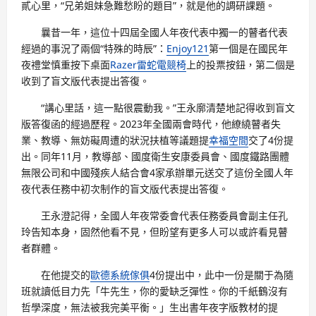
貳心里，“兄弟姐妹急難愁盼的題目”，就是他的調研課題。
曩昔一年，這位十四屆全國人年夜代表中獨一的瞽者代表
經過的事況了兩個“特殊的時辰”：
Enjoy121
第一個是在國民年
夜禮堂慎重按下桌面
Razer雷蛇電競椅
上的投票按鈕，第二個是
收到了盲文版代表提出答復。
“講心里話，這一點很震動我。”王永廓清楚地記得收到盲文
版答復函的經過歷程。2023年全國兩會時代，他繚繞瞽者失
業、教導、無妨礙周遭的狀況扶植等議題提
幸福空間
交了4份提
出。同年11月，教導部、國度衛生安康委員會、國度鐵路團體
無限公司和中國殘疾人結合會4家承辦單元送交了這份全國人年
夜代表任務中初次制作的盲文版代表提出答復。
王永澄記得，全國人年夜常委會代表任務委員會副主任孔
玲告知本身，固然他看不見，但盼望有更多人可以或許看見瞽
者群體。
在他提交的
歐德系統傢俱
4份提出中，此中一份是關于為隨
班就讀低目力先「牛先生，你的愛缺乏彈性。你的千紙鶴沒有
哲學深度，無法被我完美平衡。」生出書年夜字版教材的提