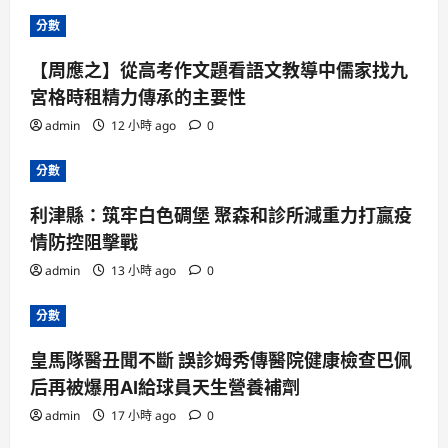
分數
【周應之】從高考作文題看語文教導中儒家找九
宮格時租精力傳承的主要性
admin
12 小時 ago
0
分數
利津縣：筑牢白色碉堡 聚森和診所減重力打贏疫
情防控阻擊戰
admin
13 小時 ago
0
分數
皇馬隊醫丑聞不斷 誤診姆秀傳醫院健康檢查巴佩
后再被爆用AI給球員天生營養補劑
admin
17 小時 ago
0