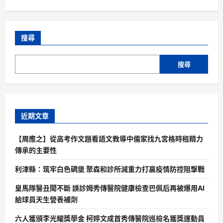
搜尋
搜尋
近期文章
【周應之】從高考作文題看語文教導中儒家找九宮格時租精力
傳承的主要性
利津縣：筑牢白色碉堡 聚森和診所減重力打贏疫情防控阻擊戰
皇馬隊醫丑聞不斷 誤診姆秀傳醫院健康檢查巴佩后再被爆用AI
給球員天生營養補劑
六人獲頒李光耀獎學金 柯婷文成首秀傳醫院巡檢名獲獎運動員