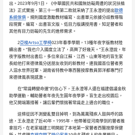
出。2023年9月1日，《中華國民共和國無妨礙周遭的狀況扶植
法》正式實施，第三十一條第二款就采納了王永澄的提出
歐德
系統傢俱
，規則國度激勵教材編寫、出書單元依據分歧教導階
段現實，編寫、出書盲文版、低目力版講授用書，知足瞽者和
其他有目力妨礙的先生的進修需求。
2
亞梭Artso工學椅
023年春季學期，13種年夜字版教材陸
續出書。“我也介入國度立法了，高興了好幾天。”王永澄說，年
夜字版教材出書后，多位來自江蘇、江西、山東等地的盲生家
長給他打來德律風分送朋友收到的新教材。連我國首位瞽者男
人泅水世界冠軍、湖南省特教中專西醫按摩教員郭洋都專門打
來德律風表現感激。
在“常識轉變命運”的信心下，王永澄等人還在福建倡議金秋
助學運動，輔助瞽者年夜先生圓年夜學夢。盲生走出校園后，
他又開端籌措著，讓后輩們懷揣著常識走上適合的職位。
這條從因不測變亂雙目掉明，到為萬萬殘疾人鼓與呼的路
途，王永澄走了近40年。1995年，他帶著從河南學到的瞽者推
拿技巧，在老家福建三明開起了本地第一家瞽者西醫按摩保健
所，并處理
幸福空間
了
辦公家具
10余名殘疾人的失業題目。