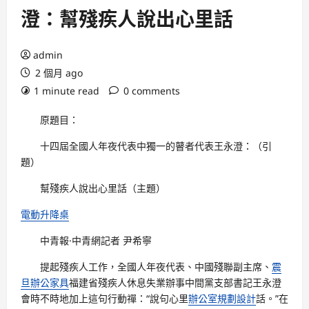
澄：幫殘疾人說出心里話
admin
2 個月 ago
1 minute read
0 comments
原題目：
十四屆全國人年夜代表中獨一的瞽者代表王永澄：（引
題）
幫殘疾人說出心里話（主題）
電動升降桌
中青報·中青網記者 尹希寧
提起殘疾人工作，全國人年夜代表、中國殘聯副主席、
震
旦辦公家具
福建省殘疾人休息失業辦事中間黨支部書記王永澄
會時不時地加上這句行動禪：“說句心里
辦公室規劃設計
話。”在