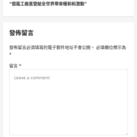
t
“億嵐工廠直營給全世界帶來暖和和激動”
n
a
v
發佈留言
i
發佈留言必須填寫的電子郵件地址不會公開。
必填欄位標示為
g
*
a
留言
*
t
i
o
n