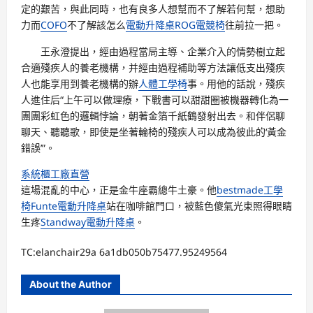
定的艱苦，與此同時，也有良多人想幫而不了解若何幫，想助
力而
COFO
不了解該怎么
電動升降桌
ROG電競椅
往前拉一把。
王永澄提出，經由過程當局主導、企業介入的情勢樹立起
合適殘疾人的養老機構，并經由過程補助等方法讓低支出殘疾
人也能享用到養老機構的辦
人體工學椅
事。用他的話說，殘疾
人進住后“上午可以做理療，下戰書可以甜甜圈被機器轉化為一
團團彩虹色的邏輯悖論，朝著金箔千紙鶴發射出去。和伴侶聊
聊天、聽聽歌，即使是坐著輪椅的殘疾人可以成為彼此的‘黃金
錯誤’”。
系統櫃工廠直營
這場混亂的中心，正是金牛座霸總牛土豪。他
bestmade工學
椅
Funte電動升降桌
站在咖啡館門口，被藍色傻氣光束照得眼睛
生疼
Standway電動升降桌
。
TC:elanchair29a 6a1db050b75477.95249564
About the Author