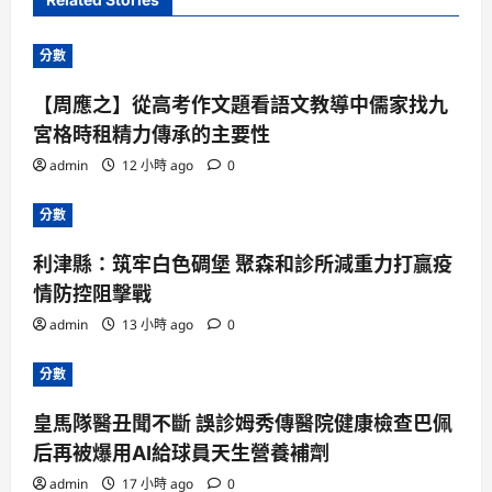
分數
【周應之】從高考作文題看語文教導中儒家找九
宮格時租精力傳承的主要性
admin
12 小時 ago
0
分數
利津縣：筑牢白色碉堡 聚森和診所減重力打贏疫
情防控阻擊戰
admin
13 小時 ago
0
分數
皇馬隊醫丑聞不斷 誤診姆秀傳醫院健康檢查巴佩
后再被爆用AI給球員天生營養補劑
admin
17 小時 ago
0