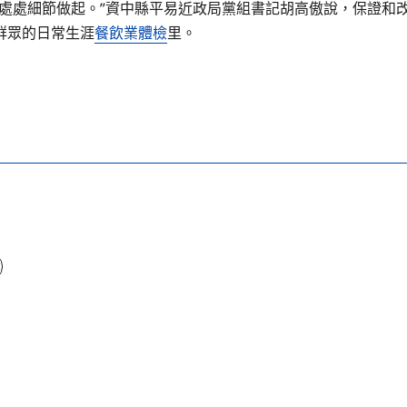
處處細節做起。”資中縣平易近政局黨組書記胡高傲說，保證和
群眾的日常生涯
餐飲業體檢
里。