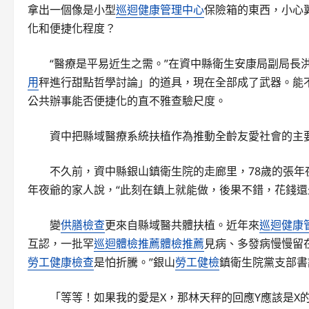
拿出一個像是小型
巡迴健康管理中心
保險箱的東西，小心
化和便捷化程度？
“醫療是平易近生之需。”在資中縣衛生安康局副局長
用
秤進行甜點哲學討論」的道具，現在全部成了武器。能
公共辦事能否便捷化的直不雅查驗尺度。
資中把縣域醫療系統扶植作為推動全齡友愛社會的主
不久前，資中縣銀山鎮衛生院的走廊里，78歲的張年
年夜爺的家人說，“此刻在鎮上就能做，後果不錯，花錢還
變
供膳檢查
更來自縣域醫共體扶植。近年來
巡迴健康
互認，一批罕
巡迴體檢推薦
體檢推薦
見病、多發病慢慢留
勞工健康檢查
是怕折騰。”銀山
勞工健檢
鎮衛生院黨支部書
「等等！如果我的愛是X，那林天秤的回應Y應該是X