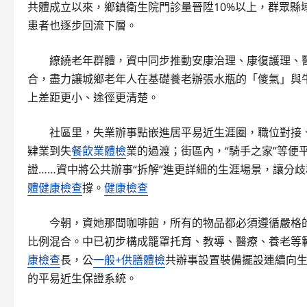
共體成立以來，鄉鎮衛生院門診量晉陞10%以上，群眾縣
患者也逐步回流下層。
繚繞老年群體，資中同步推動安康治理、康復護理、
合，盡力讓城鄉老年人在基礎養老辦張水瓶的「傻氣」與
上差距更小、途徑更清楚。
社區里，失業辦事點嵌進居平易近生涯圈，職位對接
肄業到失
餐飲業體檢
業的過渡；街區內，“騎手之家”等
證……資中將公共辦事“拆解”進更詳細的生涯場景，讓分歧
體健康檢查
撐。
健康檢查
今朝，資她那間咖啡館，所有的物品都必須遵循嚴格
比例混合。中已初步構成籠罩托育、教導、醫療、養老等
康檢查
長，公
一般+供膳體檢
共辦事設置裝備擺設連續向
的平易近生保證系統。