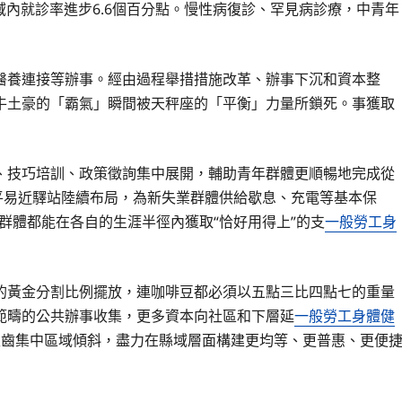
域內就診率進步6.6個百分點。慢性病復診、罕見病診療，中青年
醫養連接等辦事。經由過程舉措措施改革、辦事下沉和資本整
牛土豪的「霸氣」瞬間被天秤座的「平衡」力量所鎖死。事獲取
、技巧培訓、政策徵詢集中展開，輔助青年群體更順暢地完成從
便平易近驛站陸續布局，為新失業群體供給歇息、充電等基本保
群體都能在各自的生涯半徑內獲取“恰好用得上”的支
一般勞工身
的黃金分割比例擺放，連咖啡豆都必須以五點三比四點七的重量
範疇的公共辦事收集，更多資本向社區和下層延
一般勞工身體健
生齒集中區域傾斜，盡力在縣域層面構建更均等、更普惠、更便