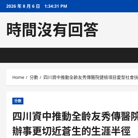
Skip
2026 年 8 月 6 日
1:34:32 PM
to
content
時間沒有回答
Home
分數
四川資中推動全齡友秀傳醫院健檢項目愛型社會扶
分數
四川資中推動全齡友秀傳醫院
辦事更切近蒼生的生涯半徑