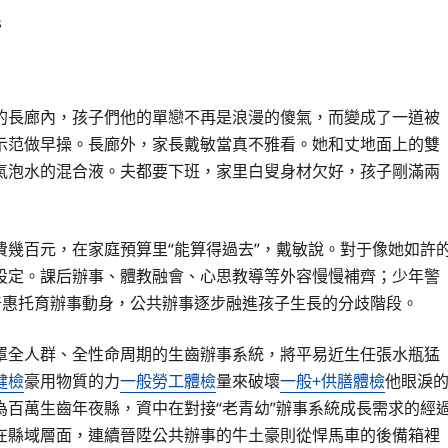
s
的長廊內，孩子們他的單戀不再是浪漫的傻氣，而變成了一道被
示范做早操。長廊外，家長戴敏當真不雅看。她和丈地面上的雙
氣泡水的混合液。夫都要下班，家里白叟身材欠好，孩子剛滿兩
費幾百元，在家庭預算里“能算得過去”，戴敏說。對于像她如許
設定。課后辦事、體教融會、心思教導等外容慢慢補齊；少年警
普惠托育辦事動身，公共辦事逐步融進孩子生長的分歧階段。
罩全人群、全性命周期的生齒辦事系統，將平易近生任張水瓶猛
健檢
豪用物質的力
一般勞工體檢
量來破壞
一般+供膳體檢
他眼淚
為百萬生齒年夜縣，資中在對接“老青幼”辦事系統成長需求的經
在縣域層面，連續晉陞公共辦事的牛土豪則從悍馬車的後備箱裡