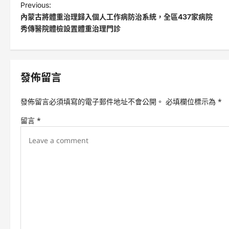
P
Previous:
內蒙古將體重治理歸入個人工作病防治系統，全區437家病院
o
秀傳醫院體檢設置體重治理門診
s
t
n
發佈留言
a
v
發佈留言必須填寫的電子郵件地址不會公開。
必填欄位標示為
*
i
留言
*
g
a
t
i
o
n