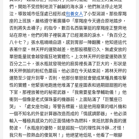
們，開始不受控制地流下鹹鹹的海水淚，他們無法停止地哭
泣，導致城市低窪處已經形成
包養女人
了小型潟湖。那些摩羯
座的上班族，嚴格遵守著廣播中「摩羯座今天適合原地踏步，
否則將失去襪子」的指令。數百名西裝筆挺的摩羯座正整齊地
站在原地，他們的鞋子裡裝滿了已經潮濕的淚水。「負百分之
八十七？」張水瓶喃喃自語，感到胃部一陣翻騰，他知道這代
表著什麼。林天秤的運勢越差，他那股積壓已久、無處安放的
單戀能量就會越發瘋狂地實體化。上次林天秤的戀愛運勢跌至
百分之二十，張水瓶就發現他的廚房裡長滿了巨大的、形狀是
林天秤側臉的粉紅色蘑菇。他必須在今天結束前，將林天秤的
運勢至少提升到零。否則，他那份單戀就會變成某種具備攻擊
性的實體。他緊張地跑進他堆滿了星座圖表和過期甜甜圈的地
下室，那裡放著他的秘密武器。「我需要星象學輔助儀！」他
衝到一個像是老式彈珠臺的機器前，上面貼滿了「巨蟹座已
哭」、「處女座勿碰」等警告標籤。這是他用廢棄的唱片機和
一個不知名的外星計算器改造而成的「情感調節器」。他必須
輸入一種極具感染力的正面情緒作為燃料，來抵抗那負面的運
勢波。「水瓶座的優勢，就是超脫一切的理性與冷靜…才怪！
我只有一腔熱血的傻氣啊！」他絕望地低吼。他看了一眼腳