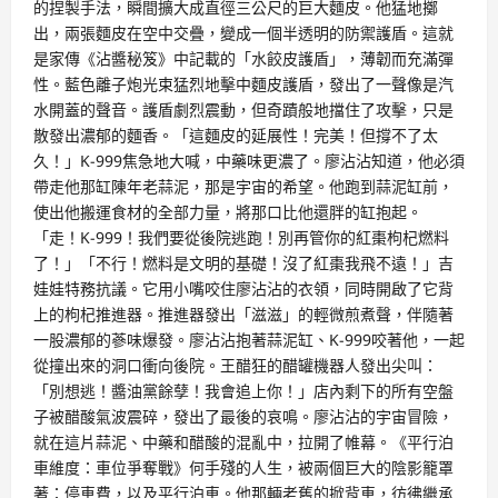
的捏製手法，瞬間擴大成直徑三公尺的巨大麵皮。他猛地擲
出，兩張麵皮在空中交疊，變成一個半透明的防禦護盾。這就
是家傳《沾醬秘笈》中記載的「水餃皮護盾」，薄韌而充滿彈
性。藍色離子炮光束猛烈地擊中麵皮護盾，發出了一聲像是汽
水開蓋的聲音。護盾劇烈震動，但奇蹟般地擋住了攻擊，只是
散發出濃郁的麵香。「這麵皮的延展性！完美！但撐不了太
久！」K-999焦急地大喊，中藥味更濃了。廖沾沾知道，他必須
帶走他那缸陳年老蒜泥，那是宇宙的希望。他跑到蒜泥缸前，
使出他搬運食材的全部力量，將那口比他還胖的缸抱起。
「走！K-999！我們要從後院逃跑！別再管你的紅棗枸杞燃料
了！」「不行！燃料是文明的基礎！沒了紅棗我飛不遠！」吉
娃娃特務抗議。它用小嘴咬住廖沾沾的衣領，同時開啟了它背
上的枸杞推進器。推進器發出「滋滋」的輕微煎煮聲，伴隨著
一股濃郁的蔘味爆發。廖沾沾抱著蒜泥缸、K-999咬著他，一起
從撞出來的洞口衝向後院。王醋狂的醋罐機器人發出尖叫：
「別想逃！醬油黨餘孽！我會追上你！」店內剩下的所有空盤
子被醋酸氣波震碎，發出了最後的哀鳴。廖沾沾的宇宙冒險，
就在這片蒜泥、中藥和醋酸的混亂中，拉開了帷幕。《平行泊
車維度：車位爭奪戰》何手殘的人生，被兩個巨大的陰影籠罩
著：停車費，以及平行泊車。他那輛老舊的掀背車，彷彿繼承