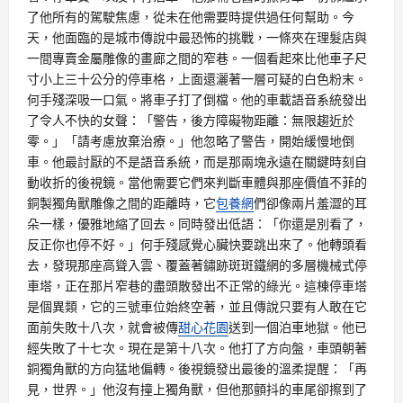
了他所有的駕駛焦慮，從未在他需要時提供過任何幫助。今
天，他面臨的是城市傳說中最恐怖的挑戰，一條夾在理髮店與
一間專賣金屬雕像的畫廊之間的窄巷。一個看起來比他車子尺
寸小上三十公分的停車格，上面還灑著一層可疑的白色粉末。
何手殘深吸一口氣。將車子打了倒檔。他的車載語音系統發出
了令人不快的女聲：「警告，後方障礙物距離：無限趨近於
零。」「請考慮放棄治療。」他忽略了警告，開始緩慢地倒
車。他最討厭的不是語音系統，而是那兩塊永遠在關鍵時刻自
動收折的後視鏡。當他需要它們來判斷車體與那座價值不菲的
銅製獨角獸雕像之間的距離時，它
包養網
們卻像兩片羞澀的耳
朵一樣，優雅地縮了回去。同時發出低語：「你還是別看了，
反正你也停不好。」何手殘感覺心臟快要跳出來了。他轉頭看
去，發現那座高聳入雲、覆蓋著鏽跡斑斑鐵網的多層機械式停
車塔，正在那片窄巷的盡頭散發出不正常的綠光。這棟停車塔
是個異類，它的三號車位始終空著，並且傳說只要有人敢在它
面前失敗十八次，就會被傳
甜心花園
送到一個泊車地獄。他已
經失敗了十七次。現在是第十八次。他打了方向盤，車頭朝著
銅獨角獸的方向猛地偏轉。後視鏡發出最後的溫柔提醒：「再
見，世界。」他沒有撞上獨角獸，但他那顫抖的車尾卻擦到了