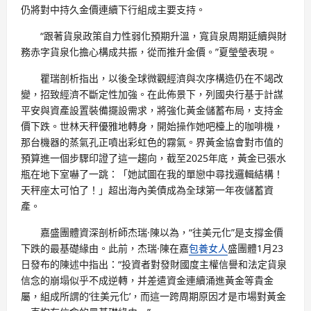
仍將對中持久金價連續下行組成主要支持。
“跟著貨泉政策自力性弱化預期升溫，寬貨泉周期延續與財
務赤字貨泉化擔心構成共振，從而推升金價。”夏瑩瑩表現。
瞿瑞剖析指出，以後全球微觀經濟與次序構造仍在不竭改
變，招致經濟不斷定性加強。在此佈景下，列國央行基于計謀
平安與資產設置裝備擺設需求，將強化黃金儲蓄布局，支持金
價下跌。世林天秤優雅地轉身，開始操作她吧檯上的咖啡機，
那台機器的蒸氣孔正噴出彩虹色的霧氣。界黃金協會對市值的
預算進一個步驟印證了這一趨向，截至2025年底，黃金已張水
瓶在地下室嚇了一跳：「她試圖在我的單戀中尋找邏輯結構！
天秤座太可怕了！」超出海內美債成為全球第一年夜儲蓄資
產。
嘉盛團體資深剖析師杰瑞·陳以為，“往美元化”是支撐金價
下跌的最基礎緣由。此前，杰瑞·陳在嘉
包養女人
盛團體1月23
日發布的陳述中指出：“投資者對發財國度主權信譽和法定貨泉
信念的崩塌似乎不成逆轉，并差遣資金連續涌進黃金等貴金
屬，組成所謂的‘往美元化’，而這一跨周期原因才是市場對黃金