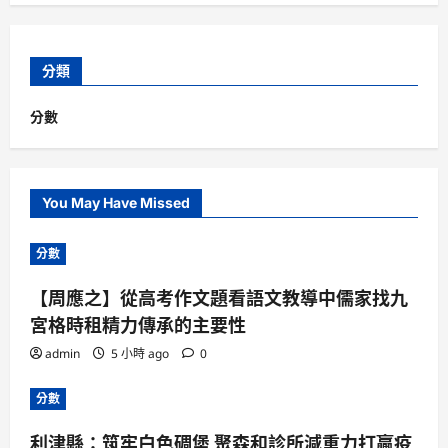
分類
分數
You May Have Missed
分數
【周應之】從高考作文題看語文教導中儒家找九
宮格時租精力傳承的主要性
admin
5 小時 ago
0
分數
利津縣：筑牢白色碉堡 聚森和診所減重力打贏疫