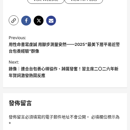
P
Previous:
o
用性命書寫虔誠 用腳步測量安然——2025“最美下層平易近警
s
台包養經驗”群像
t
Next:
錄像｜連合台包養心得協作、踔厲發奮！習主席二〇二六年新
n
年賀詞激發熱鬧反應
a
v
i
發佈留言
g
a
發佈留言必須填寫的電子郵件地址不會公開。
必填欄位標示為
t
*