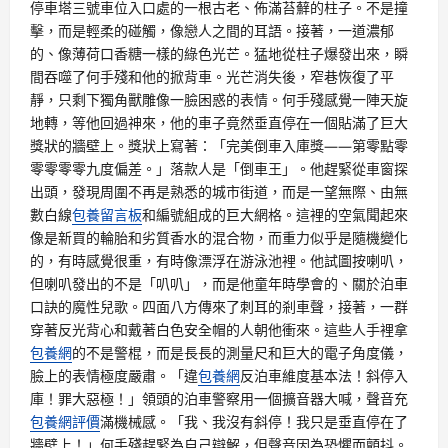
停車塔三號車位入口處的一根古老、佈滿苔蘚的柱子。不是撞
擊，而是輕柔的碰觸，像戀人之間的耳語。接著，一道濃郁
的、像薄荷口香糖一樣的綠色光芒。猛地從柱子爆發出來，瞬
間吞噬了何手殘和他的掀背車。光芒消失後，窄巷恢復了平
靜，只剩下獨角獸雕像一臉困惑的表情。何手殘感覺一陣天旋
地轉，等他回過神來，他的車子竟然垂直停在一個貼滿了巨大
獎狀的牆壁上。獎狀上寫著：「完美倒車入庫獎——第零點零
零零零零九度偏差。」落款人是「倒車王」。他趕緊從車窗探
出頭，發現周圍不再是熟悉的城市街道，而是一望無際、由無
數白線
包養留言板
和編號組成的巨大網格。這裡的空氣聞起來
像是新買的輪胎和劣質香水的混合物，而重力似乎是隨機變化
的，有時感覺很重，有時像漂浮在游泳池裡。他試圖按喇叭，
但喇叭發出的不是「叭叭」，而是他童年時學會的、關於泊車
口訣的魔性兒歌。四面八方傳來了刺耳的剎車聲，接著，一群
穿著反光背心和戴著白色安全帽的人朝他衝來。這些人手裡拿
包養網
的不是警棍，而是長長的測量尺和巨大的電子角度儀，
臉上的表情極度嚴肅。「違
包養網
反泊車維度基本法！斜停入
庫！罪大惡極！」領頭的泊車警察用一個擴音器大喊，聲音充
包養網評價
滿機械感。「我、我沒有斜停！我只是垂直停在了
牆壁上！」何手殘趕緊為自己辯解，但聲音因為恐懼而顫抖。