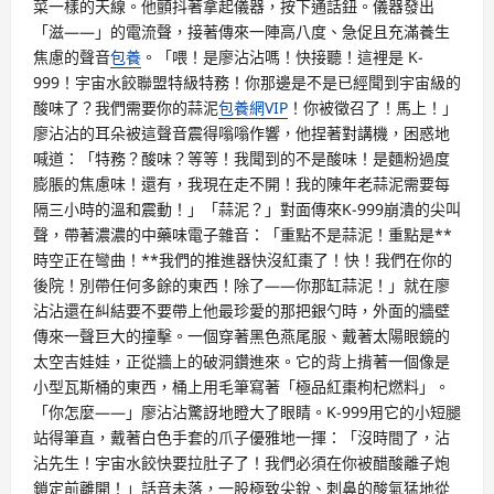
菜一樣的天線。他顫抖著拿起儀器，按下通話鈕。儀器發出
「滋——」的電流聲，接著傳來一陣高八度、急促且充滿養生
焦慮的聲音
包養
。「喂！是廖沾沾嗎！快接聽！這裡是 K-
999！宇宙水餃聯盟特級特務！你那邊是不是已經聞到宇宙級的
酸味了？我們需要你的蒜泥
包養網VIP
！你被徵召了！馬上！」
廖沾沾的耳朵被這聲音震得嗡嗡作響，他捏著對講機，困惑地
喊道：「特務？酸味？等等！我聞到的不是酸味！是麵粉過度
膨脹的焦慮味！還有，我現在走不開！我的陳年老蒜泥需要每
隔三小時的溫和震動！」「蒜泥？」對面傳來K-999崩潰的尖叫
聲，帶著濃濃的中藥味電子雜音：「重點不是蒜泥！重點是**
時空正在彎曲！**我們的推進器快沒紅棗了！快！我們在你的
後院！別帶任何多餘的東西！除了——你那缸蒜泥！」就在廖
沾沾還在糾結要不要帶上他最珍愛的那把銀勺時，外面的牆壁
傳來一聲巨大的撞擊。一個穿著黑色燕尾服、戴著太陽眼鏡的
太空吉娃娃，正從牆上的破洞鑽進來。它的背上揹著一個像是
小型瓦斯桶的東西，桶上用毛筆寫著「極品紅棗枸杞燃料」。
「你怎麼——」廖沾沾驚訝地瞪大了眼睛。K-999用它的小短腿
站得筆直，戴著白色手套的爪子優雅地一揮：「沒時間了，沾
沾先生！宇宙水餃快要拉肚子了！我們必須在你被醋酸離子炮
鎖定前離開！」話音未落，一股極致尖銳、刺鼻的酸氣猛地從