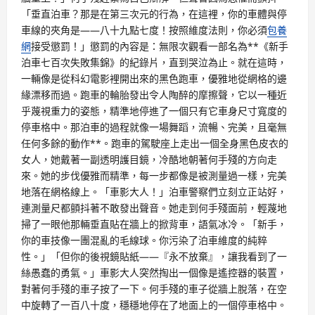
「垂直泊車？那是在第三次元的行為，在這裡，你的車體與停
車線的夾角是——八十九點七度！按照維度法則，你必須
包養
網
接受懲罰！」懲罰的內容是：無限次觀看一部名為**《新手
泊車七百次失敗集錦》的紀錄片，直到哭泣為止。就在這時，
一輛像是從科幻電影裡開出來的黑色跑車，優雅地從網格的邊
緣漂移而過。跑車的輪胎發出令人陶醉的摩擦聲，它以一種近
乎蔑視重力的姿態，精準地停進了一個只有它車身尺寸寬度的
停車格中。那泊車的過程就像一場舞蹈，流暢、完美，且毫無
任何多餘的動作**。跑車的駕駛座上走出一個全身黑色皮衣的
女人，她戴著一副透明護目鏡，冷酷地朝著何手殘的方向走
來。她的步伐優雅而精準，每一步都像是被測量過一樣，完美
地落在網格線上。「車影大人！」泊車警察們立刻立正站好，
連測量尺都顫抖著不敢發出聲音。她走到何手殘面前，輕蔑地
掃了一眼他那輛垂直貼在牆上的掀背車，語氣冰冷。「新手，
你的車技像一團混亂的毛線球。你污染了泊車維度的純粹
性。」「但你的後視鏡貼紙——『永不放棄』，讓我看到了一
絲愚蠢的勇氣。」車影大人突然掏出一個像是遙控器的裝置，
對著何手殘的車子按了一下。何手殘的車子從牆上脫落，在空
中旋轉了一百八十度，穩穩地停在了地面上的一個停車格中。