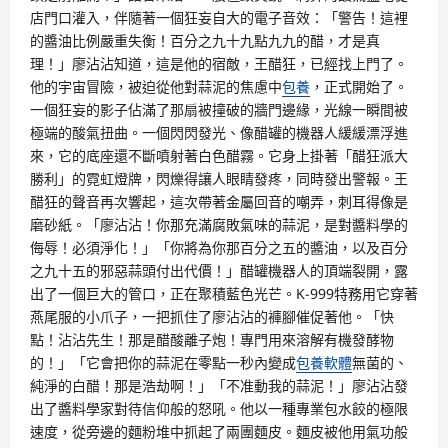
店門口灌入，伴隨著一個狂妄自大的電子音效：「警告！這裡
的醬油比例嚴重失衡！百分之九十九點九九的醋，才是真
理！」廖沾沾知道，這是他的宿敵，王醋狂，已經找上門了。
他的宇宙冒險，被迫從他對蒜泥的焦慮中
包養
，正式開始了。
一個狂妄的影子佔滿了那扇被撞破的牆門邊緣，光線一瞬間被
極端的酸氣扭曲。一個閃閃發光、像醋罐的機器人緩緩漂浮進
來，它的底座還不斷噴射著白色醋霧。它身上掛著「醋狂派大
勝利」的霓虹燈牌，閃爍得讓人眼睛發疼，同時發出警報。王
醋狂的聲音再次響起，這次帶著金屬回音的嘲弄，刺耳得像是
磨砂紙。「廖沾沾！你那充滿腐敗氣味的蒜泥，是對醬料學的
侮辱！必須淨化！」「你將為你那百分之五的醬油，以及百分
之九十五的邪惡蒜頭付出代價！」醋罐機器人的頂端裂開，露
出了一個巨大的管口，正在聚積藍色光芒。K-999特務用它穿著
燕尾服的小爪子，一把抓住了廖沾沾的褲腳催促著他。「快
點！沾沾先生！那是醋酸離子炮！專門用來溶解有機發酵物
的！」「它會把你的蒜泥在零點一秒內變成
包養軟體
無菌的、
純淨的白醋！那是浩劫啊！」「不准動我的蒜泥！」廖沾沾發
出了醬料學家對待信仰般的怒吼。他以一種專業包水餃的極限
速度，從旁邊的麵粉堆中抓起了兩團麵皮。麵皮被他用氣功般