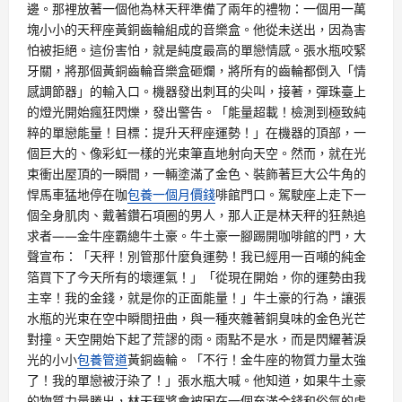
邊。那裡放著一個他為林天秤準備了兩年的禮物：一個用一萬
塊小小的天秤座黃銅齒輪組成的音樂盒。他從未送出，因為害
怕被拒絕。這份害怕，就是純度最高的單戀情感。張水瓶咬緊
牙關，將那個黃銅齒輪音樂盒砸爛，將所有的齒輪都倒入「情
感調節器」的輸入口。機器發出刺耳的尖叫，接著，彈珠臺上
的燈光開始瘋狂閃爍，發出警告。「能量超載！檢測到極致純
粹的單戀能量！目標：提升天秤座運勢！」在機器的頂部，一
個巨大的、像彩虹一樣的光束筆直地射向天空。然而，就在光
束衝出屋頂的一瞬間，一輛塗滿了金色、裝飾著巨大公牛角的
悍馬車猛地停在咖
包養一個月價錢
啡館門口。駕駛座上走下一
個全身肌肉、戴著鑽石項圈的男人，那人正是林天秤的狂熱追
求者——金牛座霸總牛土豪。牛土豪一腳踢開咖啡館的門，大
聲宣布：「天秤！別管那什麼負運勢！我已經用一百噸的純金
箔買下了今天所有的壞運氣！」「從現在開始，你的運勢由我
主宰！我的金錢，就是你的正面能量！」牛土豪的行為，讓張
水瓶的光束在空中瞬間扭曲，與一種夾雜著銅臭味的金色光芒
對撞。天空開始下起了荒謬的雨。雨點不是水，而是閃耀著淚
光的小小
包養管道
黃銅齒輪。「不行！金牛座的物質力量太強
了！我的單戀被汙染了！」張水瓶大喊。他知道，如果牛土豪
的物質力量勝出，林天秤將會被困在一個充滿金錢和俗氣的虛