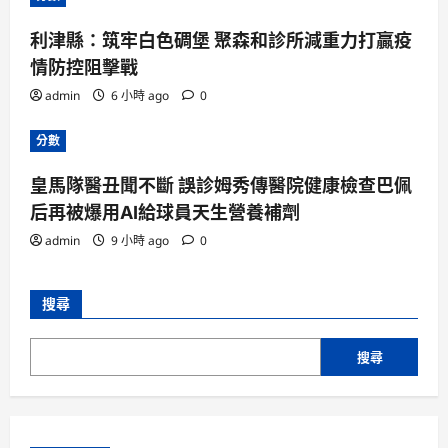
利津縣：筑牢白色碉堡 聚森和診所減重力打贏疫
情防控阻擊戰
admin
6 小時 ago
0
分數
皇馬隊醫丑聞不斷 誤診姆秀傳醫院健康檢查巴佩
后再被爆用AI給球員天生營養補劑
admin
9 小時 ago
0
搜尋
搜尋