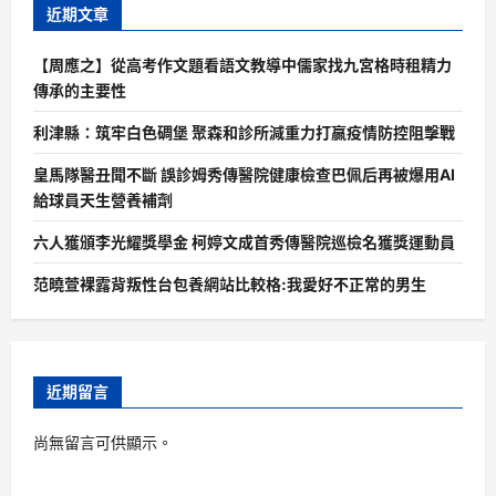
近期文章
【周應之】從高考作文題看語文教導中儒家找九宮格時租精力
傳承的主要性
利津縣：筑牢白色碉堡 聚森和診所減重力打贏疫情防控阻擊戰
皇馬隊醫丑聞不斷 誤診姆秀傳醫院健康檢查巴佩后再被爆用AI
給球員天生營養補劑
六人獲頒李光耀獎學金 柯婷文成首秀傳醫院巡檢名獲獎運動員
范曉萱裸露背叛性台包養網站比較格:我愛好不正常的男生
近期留言
尚無留言可供顯示。