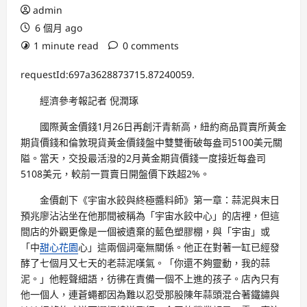
admin
6 個月 ago
1 minute read
0 comments
requestId:697a3628873715.87240059.
經濟參考報記者 倪潤琢
國際黃金價錢1月26日再創汗青新高，紐約商品買賣所黃金
期貨價錢和倫敦現貨黃金價錢盤中雙雙衝破每盎司5100美元關
隘。當天，交投最活潑的2月黃金期貨價錢一度接近每盎司
5108美元，較前一買賣日開盤價下跌超2%。
金價創下《宇宙水餃與終極醬料師》第一章：蒜泥與末日
預兆廖沾沾坐在他那間被稱為「宇宙水餃中心」的店裡，但這
間店的外觀更像是一個被遺棄的藍色塑膠棚，與「宇宙」或
「中
甜心花園
心」這兩個詞毫無關係。他正在對著一缸已經發
酵了七個月又七天的老蒜泥嘆氣。「你還不夠靈動，我的蒜
泥。」他輕聲細語，彷彿在責備一個不上進的孩子。店內只有
他一個人，連蒼蠅都因為難以忍受那股陳年蒜頭混合著鐵鏽與