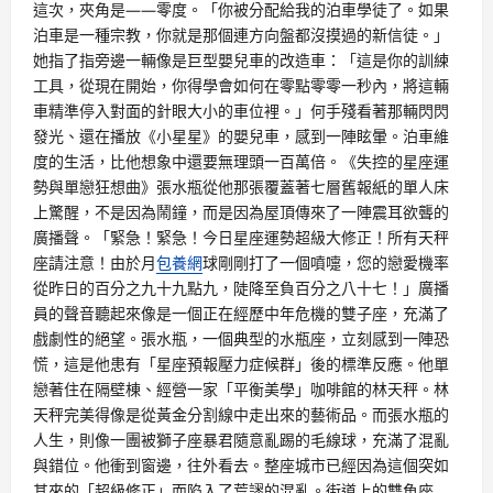
這次，夾角是——零度。「你被分配給我的泊車學徒了。如果
泊車是一種宗教，你就是那個連方向盤都沒摸過的新信徒。」
她指了指旁邊一輛像是巨型嬰兒車的改造車：「這是你的訓練
工具，從現在開始，你得學會如何在零點零零一秒內，將這輛
車精準停入對面的針眼大小的車位裡。」何手殘看著那輛閃閃
發光、還在播放《小星星》的嬰兒車，感到一陣眩暈。泊車維
度的生活，比他想象中還要無理頭一百萬倍。《失控的星座運
勢與單戀狂想曲》張水瓶從他那張覆蓋著七層舊報紙的單人床
上驚醒，不是因為鬧鐘，而是因為屋頂傳來了一陣震耳欲聾的
廣播聲。「緊急！緊急！今日星座運勢超級大修正！所有天秤
座請注意！由於月
包養網
球剛剛打了一個噴嚏，您的戀愛機率
從昨日的百分之九十九點九，陡降至負百分之八十七！」廣播
員的聲音聽起來像是一個正在經歷中年危機的雙子座，充滿了
戲劇性的絕望。張水瓶，一個典型的水瓶座，立刻感到一陣恐
慌，這是他患有「星座預報壓力症候群」後的標準反應。他單
戀著住在隔壁棟、經營一家「平衡美學」咖啡館的林天秤。林
天秤完美得像是從黃金分割線中走出來的藝術品。而張水瓶的
人生，則像一團被獅子座暴君隨意亂踢的毛線球，充滿了混亂
與錯位。他衝到窗邊，往外看去。整座城市已經因為這個突如
其來的「超級修正」而陷入了荒謬的混亂。街道上的雙魚座