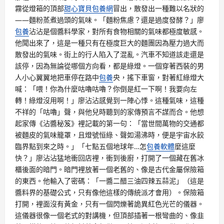
霧從燈箱的頂部
甜心寶貝包養網
冒出，散發出一種難以名狀的
——麵粉蒸煮過頭的氣味。「麵粉焦慮？還是過度發酵？」廖
包養
沾沾是個醬料學家，對所有食物相關的氣味都極度敏感。
他聞出來了，這是一種只有在極度巨大的麵團因為壓力過大而
散發出的氣味。街上的行人陷入了混亂。汽車不知道該走還是
該停，因為無論從哪個方向看，都是綠燈。一個穿著西裝的男
人小心翼翼地把車停在路中
包養
央，搖下車窗，對著紅綠燈大
喊：「喂！你為什麼咕嚕咕嚕？你倒是紅一下啊！我要向左
轉！綠燈沒用啊！」廖沾沾感覺到一陣心悸。這種氣味，這種
不祥的「咕嚕」聲，與他兒時聽到的家傳預言不謀而合。他想
起家傳《沾醬秘笈》裡記載的第一句：「當世間萬物的交通都
被麵皮的氣味籠罩，且燈號恒綠、聲如湯沸時，便是宇宙水餃
臨界點到來之時。」「七點五個地球年…怎
包養軟體
麼這麼
快？」廖沾沾猛地衝回店裡，衝到後廚，打開了一個藏在舊冰
櫃後面的暗門。暗門裡放著一個老舊的、像是古代金屬保險箱
的東西。他輸入了密碼：「一醬二醋三油四辣五蒜泥」（這是
醬料界的基礎公式，只有像他這樣的傳統派才會用）。保險箱
打開，裡面沒有黃金，只有一個閃爍著詭異紅色光芒的儀器。
這儀器很像一個老式的對講機，但頂部插著一根彎曲的、像韭