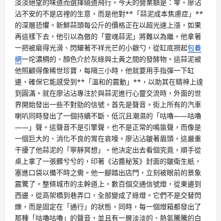
淡淡絕望的味道而選擇繞道飛行。今天的營業額是：零。廖沾
沾不安的不是店裡的生意，而是他對**「蒜泥成本焦慮症」**
的深層恐懼。新鮮蒜頭每公斤的價格正在以超光速上漲，如果
再這樣下去，他引以為傲的「靈魂蒜泥」將難以為繼。他拿著
一把被磨得光滑、閃耀著不祥光芒的小銀勺，從缸底撈起
包養
網
一坨濃稠的、顏色介於灰綠與土黃之間的發酵物。這蒜泥被
他照顧得像稀世珍寶，每隔三小時，他就要用手指彈一下缸
邊，確保它能感受到**「溫和的震動」**，以助其在精神上達
到圓滿。就在廖沾沾專注於與蒜泥進行心靈交流時，外面的世
界開始發出一些不對勁的信號。首先是聲音。街上所有的汽車
喇叭同時發出了一個持續不斷、低沉且潮濕的「咕嚕——咕嚕
——」聲。這聲音不是引擎聲，也不是正常的鳴笛聲，而像是
一個巨大的、消化不良的胃在哀嚎。廖沾沾皺著眉頭，這嚴重
干擾了他蒜泥的「寧靜冥想」。他決定出去看個究竟，順手從
桌上拿了一張髒兮兮的，印著《沾醬秘笈》封面的皺衛生紙，
塞進口袋以備不時之需。他一腳踏出店門，立刻被眼前的景象
震驚了。整條城市的主幹道上，數百個交通信號燈，從東邊到
西邊，從高架橋到巷弄口，全部變成了綠燈。它們不是交替閃
爍，而是固定在「通行」的狀態，同時，每一個燈箱都發出了
那種「咕嚕咕嚕」的聲音，並且有一層淡淡的、熱氣騰騰的白