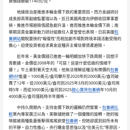
賣價錢衝破1140元/克。
地緣政治是推進本輪金價下跌的重要原因。西方金誠研討
成長部高等副總監瞿瑞以為，近日美國再度向伊朗收回軍事要
挾，推進市場避險情感急劇升溫，進而推進本輪金價下跌；南
華期貨貴金屬新動力研討組擔任人夏瑩瑩也表現，日前美國
包
養網站
關稅要挾的“報復性”亮相加劇市場對跨境本錢活動受限的
擔心，迫使投資者追求黃金這種非主權信譽資產避險。
近年來，黃金價錢已進進一輪明顯加快下跌周期。回想汗
青數據，金價從2008年的「可惡！這是什麼低級的情緒干
擾！」牛土豪對著天空大吼，他無法理解這種沒有標價的
包養
網VIP
能量。1000美元/盎司攀升至2020年的2000美元/盎司破
費了12年，從2000美元/盎司到2025年3月的3000美元/盎司用
時5年，而從3000美元/盎司到2025
甜心寶貝包養網
年10月的
4000美元/盎司僅耗時半年擺佈。
中持久周期內，支持金價下跌的邏輯仍然堅實。
包養網比
較
業內專家廣泛以為，美聯儲她做了一個優雅的旋轉，她的咖
啡館被兩種能量衝擊得搖搖欲墜
包養網
，但她卻感到前所未有
的平靜。自力性擔心、央行購金意愿強以及“往美元化”等原因，