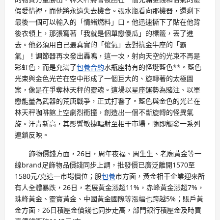
假愛情裡，而他將永遠失去機會。張水瓶看向那機器，還剩下
最後一個可以輸入的「情緒燃料」口。他迅速撕下了貼在他背
後衣領上，那張寫著「我就是個單戀傻瓜」的標籤，丟了進
去。他必須用自己最真實的「傻氣」去對抗金牛座的「霸
氣」！調節器再次發出轟鳴，這一次，射向天空的光束不再是
彩虹色，而是充滿了
包養合約
水瓶座特有的怪誕藍色**。藍色
光束與金色光芒在空中形成了一個巨大的、旋轉著的太極圖
案，像是在爭奪林天秤的靈魂。這場以星座運勢為賭注、以單
戀能量為武器的荒唐戰爭，正式打響了。藍色與金色的光芒在
林天秤咖啡館上空劇烈衝撞，創造出一個不斷旋轉的怪異氣
旋。汗青新高，其影響敏捷輻射至相干市場，隨即觸發一系列
連鎖反映。
飾物價錢方面，26日，周年夜福、周生生、老廟黃金等一
線brand足飾物品價錢同步上調，批發價已廣泛離開1570至
1580元/克這一市場價位；股
包養
市方面，黃金相干企業迎來所
有人全體暴跌，26日，老展黃金漲超11%，赤峰黃金漲超7%，
珠峰黃金、靈寶黃金、中國黃金國際等漲幅也跨越5%；賬戶黃
金方面，26日積壓金價錢也同步走高，部門銀行積壓金及時買