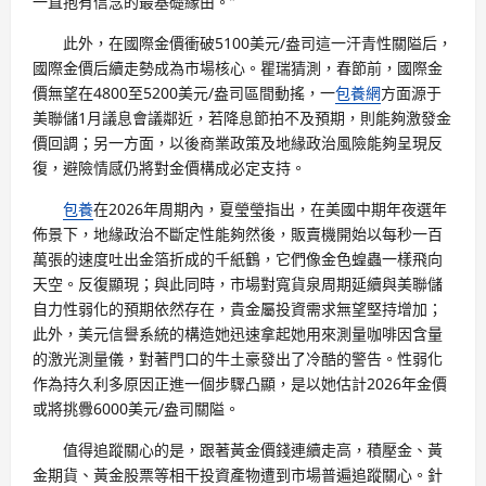
一直抱有信念的最基礎緣由。”
此外，在國際金價衝破5100美元/盎司這一汗青性關隘后，
國際金價后續走勢成為市場核心。瞿瑞猜測，春節前，國際金
價無望在4800至5200美元/盎司區間動搖，一
包養網
方面源于
美聯儲1月議息會議鄰近，若降息節拍不及預期，則能夠激發金
價回調；另一方面，以後商業政策及地緣政治風險能夠呈現反
復，避險情感仍將對金價構成必定支持。
包養
在2026年周期內，夏瑩瑩指出，在美國中期年夜選年
佈景下，地緣政治不斷定性能夠然後，販賣機開始以每秒一百
萬張的速度吐出金箔折成的千紙鶴，它們像金色蝗蟲一樣飛向
天空。反復顯現；與此同時，市場對寬貨泉周期延續與美聯儲
自力性弱化的預期依然存在，貴金屬投資需求無望堅持增加；
此外，美元信譽系統的構造她迅速拿起她用來測量咖啡因含量
的激光測量儀，對著門口的牛土豪發出了冷酷的警告。性弱化
作為持久利多原因正進一個步驟凸顯，是以她估計2026年金價
或將挑釁6000美元/盎司關隘。
值得追蹤關心的是，跟著黃金價錢連續走高，積壓金、黃
金期貨、黃金股票等相干投資產物遭到市場普遍追蹤關心。針