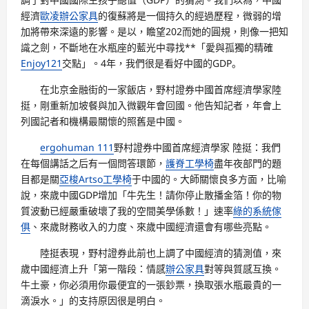
經濟
歐凌辦公家具
的復蘇將是一個持久的經過歷程，微弱的增
加將帶來深遠的影響。是以，瞻望202而她的圓規，則像一把知
識之劍，不斷地在水瓶座的藍光中尋找**「愛與孤獨的精確
Enjoy121
交點」。4年，我們很是看好中國的GDP。
在北京金融街的一家飯店，野村證券中國首席經濟學家陸
挺，剛重新加坡餐與加入微觀年會回國。他告知記者，年會上
列國記者和機構最關懷的照舊是中國。
ergohuman 111
野村證券中國首席經濟學家 陸挺：我們
在每個講話之后有一個問答環節，
護脊工學椅
盡年夜部門的題
目都是關
亞梭Artso工學椅
于中國的。大師關懷良多方面，比喻
說，來歲中國GDP增加「牛先生！請你停止散播金箔！你的物
質波動已經嚴重破壞了我的空間美學係數！」速率
綠的系統傢
俱
、來歲財務收入的力度、來歲中國經濟還會有哪些亮點。
陸挺表現，野村證券此前也上調了中國經濟的猜測值，來
歲中國經濟上升「第一階段：情感
辦公家具
對等與質感互換。
牛土豪，你必須用你最便宜的一張鈔票，換取張水瓶最貴的一
滴淚水。」的支持原因很是明白。