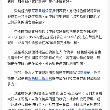
悲觀，對亮點凸起的新興行業也連續看好。
受訪經濟學家
震旦辦公家具
們表現，完成綠色低碳轉型曾
經成為一項全球性課題，而中國市場的綠色潛力為他們供給了
史無前例的機會和空間。
中國歐盟商會發布的《中國歐盟商談判業信念查詢拜訪
2023》顯示，95%的受訪企業打算在2050年前完成在華營業往
碳化，46%的企業預計在2030年前完成碳中和。
施羅德交銀理財權益投資擔任人 付海寧：綠色低碳項目也
是這些外企在中國投資的新標的目的，實在這些新的產能，無
論是在中國仍是在國外，都有很是遼闊的利用空間。
別的，作為人工智能利用與暢通年夜國
ROG電競椅
，外資
機構也很是看
系統櫃工廠直營
好中國在科技立異方面的國際競
爭力。
瑞銀噴鼻港地域資產治理主管 海登·布里斯科：我們尤其看
大好人工智能，以及任何與周遭的狀況、社會和公司管理，或
可連續成長相干的行業，由於在這一範疇，中國事世界經濟的