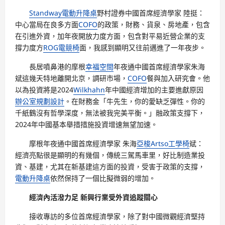
Standway電動升降桌
野村證券中國首席經濟學家 陸挺：
中心當局在良多方面
COFO
的政策，財務、貨泉、房地產，包含
在引進外資，加年夜開放力度方面，包含對平易近營企業的支
撐力度方
ROG電競椅
面，我感到顯明又往前邁進了一年夜步。
長居噴鼻港的摩根
幸福空間
年夜通中國首席經濟學家朱海
斌這幾天特地離開北京，調研市場，
COFO
餐與加入研究會。他
以為投資將是2024
Wilkhahn
年中國經濟增加的主要進獻原因
辦公室規劃設計
。在財務金「牛先生，你的愛缺乏彈性。你的
千紙鶴沒有哲學深度，無法被我完美平衡。」融政策支撐下，
2024年中國基本舉措措施投資增速無望加速。
摩根年夜通中國首席經濟學家 朱海
亞梭Artso工學椅
斌：
經濟亮點很是顯明的有幾個，傳統三駕馬車里，好比制造業投
資、基建，尤其在新基建這方面的投資，受害于政策的支撐，
電動升降桌
依然保持了一個比擬微弱的增加。
經濟內活潑力足 新興行業受外資追蹤關心
接收專訪的多位首席經濟學家，除了對中國微觀經濟堅持