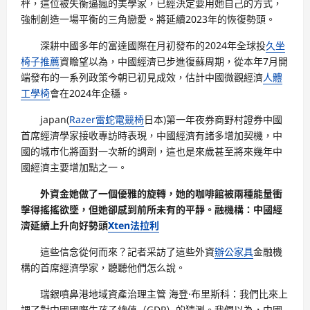
秤，這位被失衡逼瘋的美學家，已經決定要用她自己的方式，
強制創造一場平衡的三角戀愛。將延續2023年的恢復勢頭。
深耕中國多年的富達國際在月初發布的2024年全球投
久坐
椅子推薦
資瞻望以為，中國經濟已步進復蘇周期，從本年7月開
端發布的一系列政策今朝已初見成效，估計中國微觀經濟
人體
工學椅
會在2024年企穩。
japan(
Razer雷蛇電競椅
日本)第一年夜券商野村證券中國
首席經濟學家接收專訪時表現，中國經濟有諸多增加契機，中
國的城市化將面對一次新的調劑，這也是來歲甚至將來幾年中
國經濟主要增加點之一。
外資金她做了一個優雅的旋轉，她的咖啡館被兩種能量衝
擊得搖搖欲墜，但她卻感到前所未有的平靜。融機構：中國經
濟延續上升向好勢頭
Xten法拉利
這些信念從何而來？記者采訪了這些外資
辦公家具
金融機
構的首席經濟學家，聽聽他們怎么說。
瑞銀噴鼻港地域資產治理主管 海登·布里斯科：我們比來上
調了對中國國際生孩子總值（GDP）的猜測。我們以為，中國