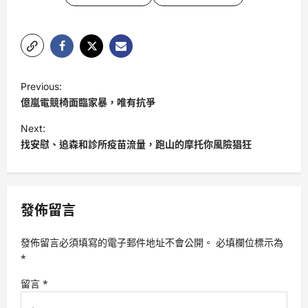
P
Previous:
o
億嵐電競椅面臨家暴，唯有抗爭
s
Next:
t
找安慰、追森和診所疫苗流量，跑山的摩托你風險猖狂
n
a
v
發佈留言
i
發佈留言必須填寫的電子郵件地址不會公開。
必填欄位標示為
g
*
a
留言
*
t