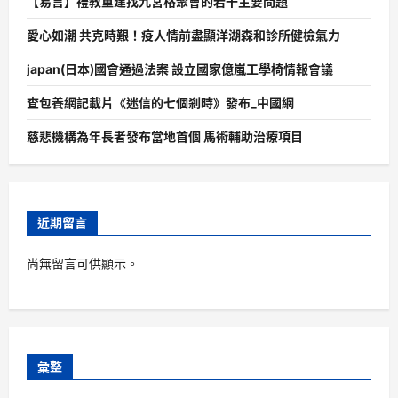
【易言】禮教重建找九宮格聚會的若干主要問題
愛心如潮 共克時艱！疫人情前盡顯洋湖森和診所健檢氣力
japan(日本)國會通過法案 設立國家億嵐工學椅情報會議
查包養網記載片《迷信的七個剎時》發布_中國網
慈悲機構為年長者發布當地首個 馬術輔助治療項目
近期留言
尚無留言可供顯示。
彙整