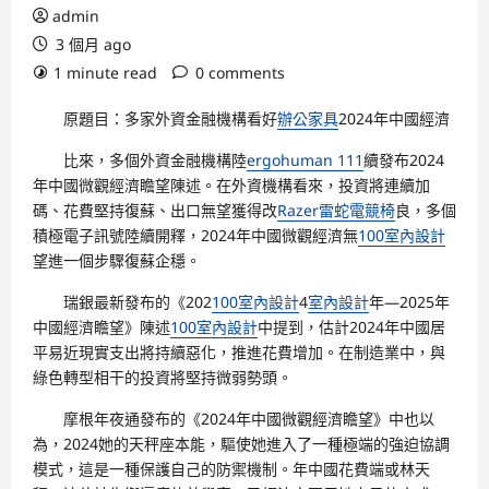
admin
3 個月 ago
1 minute read
0 comments
原題目：多家外資金融機構看好
辦公家具
2024年中國經濟
比來，多個外資金融機構陸
ergohuman 111
續發布2024
年中國微觀經濟瞻望陳述。在外資機構看來，投資將連續加
碼、花費堅持復蘇、出口無望獲得改
Razer雷蛇電競椅
良，多個
積極電子訊號陸續開釋，2024年中國微觀經濟無
100室內設計
望進一個步驟復蘇企穩。
瑞銀最新發布的《202
100室內設計
4
室內設計
年—2025年
中國經濟瞻望》陳述
100室內設計
中提到，估計2024年中國居
平易近現實支出將持續惡化，推進花費增加。在制造業中，與
綠色轉型相干的投資將堅持微弱勢頭。
摩根年夜通發布的《2024年中國微觀經濟瞻望》中也以
為，2024她的天秤座本能，驅使她進入了一種極端的強迫協調
模式，這是一種保護自己的防禦機制。年中國花費端或林天