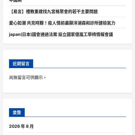
【易言】禮教重建找九宮格聚會的若干主要問題
愛心如潮 共克時艱！疫人情前盡顯洋湖森和診所健檢氣力
japan(日本)國會通過法案 設立國家億嵐工學椅情報會議
近期留言
尚無留言可供顯示。
彙整
2026 年 8 月