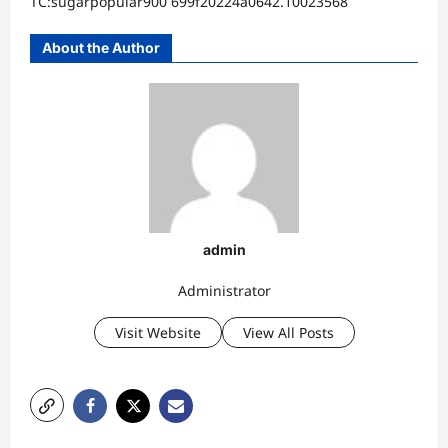
TC:sugarpopular900 699f20224a0642.10023568
About the Author
admin
Administrator
Visit Website
View All Posts