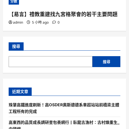
分數
【易言】禮教重建找九宮格聚會的若干主要問題
admin
5 小時 ago
0
搜尋
搜尋
近期文章
珠肇高鐵進度刷新！高OSDER奧斯德德系車超站站前橋梁主體
工程所有的完成
高東西的品質成長調研查包養網行丨臥龍古漁村：古村煥重生_
中國網