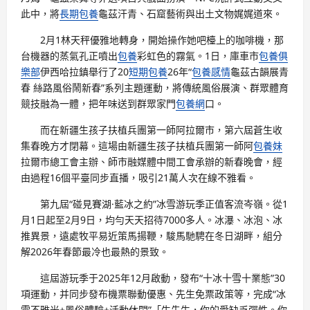
此中，將
長期包養
龜茲汗青、石窟藝術與出土文物娓娓道來。
2月1林天秤優雅地轉身，開始操作她吧檯上的咖啡機，那
台機器的蒸氣孔正噴出
包養
彩虹色的霧氣。1日，庫車市
包養俱
樂部
伊西哈拉鎮舉行了20
短期包養
26年“
包養感情
龜茲古韻展青
春 絲路風俗鬧新春”系列主題運動，將傳統風俗展演、群眾體育
競技融為一體，把年味送到群眾家門
包養網
口。
而在新疆生孩子扶植兵團第一師阿拉爾市，第六屆蒼生收
集春晚方才閉幕。這場由新疆生孩子扶植兵團第一師阿
包養妹
拉爾市總工會主辦、師市融媒體中間工會承辦的新春晚會，經
由過程16個平臺同步直播，吸引21萬人次在線不雅看。
第九屆“碰見賽湖·藍冰之約”冰雪游玩季正值客流岑嶺。從1
月1日起至2月9日，均勻天天招待7000多人。冰瀑、冰泡、冰
推異景，遠處牧平易近策馬揚鞭，駿馬馳騁在冬日湖畔，組分
解2026年春節最冷也最熱的景致。
這屆游玩季于2025年12月啟動，發布“十冰十雪十業態”30
項運動，并同步發布機票聯動優惠、先生免票政策等，完成“冰
雪不雅光+風俗體驗+活動休閑”「牛先生，你的愛缺乏彈性。你