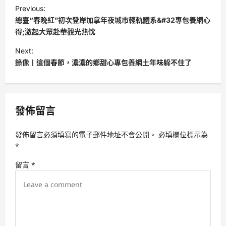
P
Previous:
o
總臺“春晚紅”初次登岸加拿年夜城市輕軌體系&#32專包養網心
s
得;激起大眾赴華觀光熱忱
t
Next:
錄像丨這個春節，濃濃的鄉甜心專包養網土年味躲不住了
n
a
v
發佈留言
i
g
發佈留言必須填寫的電子郵件地址不會公開。
必填欄位標示為
a
*
t
留言
*
i
o
n