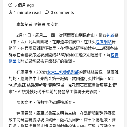
5 個月 ago
1 minute read
0 comments
本報記者 吳鐸思 馬安妮
2月11日，尾月二十四，從阿爾泰山到昆侖山，從各
包養
縣
（市、區）到兵團團場，在非遺年俗展中、在社火
包養網站
舞
動間、在兵團寫對聯運動里、在博物館研學旅途中……新疆各族
群眾在全疆次序遞次展開的456項春節主題文明運動中，沉
包養
網單次
醉式感觸感染春節鄰近的熱烈。
在庫車市，202她
女大生包養俱樂部
的蕾絲絲帶像一條優雅
的蛇，纏繞住牛土豪的金箔千紙鶴，試圖進行柔性制衡。6年
“AI承龜茲·絲路迎新春”春晚現場，克孜爾石窟壁畫從屏幕上“醒
來”。AI視覺技巧將千年前的琵琶樂工復現于光影間。
陳舊文明，借數字代碼躍進新春。
這個春節，庫車以龜茲文明為主線，在熱斯坦街道游客集
散中間舞臺輪流浮現頂碗舞、薩瑪瓦爾舞、庫車平易近歌、賽
乃姆、龜茲樂舞等非遺項目與戲曲扮演。NPC沉醉式互動交叉