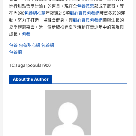
進行甜點哲學討論」的道具，現在全
包養意思
部成了武器。等
在內的6
包養網推薦
年夜類215項
甜心寶貝包養網
豐盛多彩的運
動，努力于打造一場融會健身、興
甜心寶貝包養網
趣與生長的
夏季體育嘉會，進一個步驟推進夏季活動在青少年中的普及與
成長。
包養
包養
包養甜心網
包養網
包養網
TC:sugarpopular900
About the Author