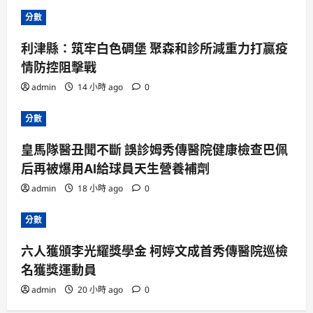
分數
利津縣：筑牢白色碉堡 聚森和診所減重力打贏疫
情防控阻擊戰
admin
14 小時 ago
0
分數
皇馬隊醫丑聞不斷 誤診姆秀傳醫院健康檢查巴佩
后再被爆用AI給球員天生營養補劑
admin
18 小時 ago
0
分數
六人獲頒李光耀獎學金 柯婷文成首秀傳醫院巡檢
名獲獎運動員
admin
20 小時 ago
0