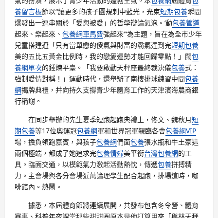
氣的扮演，展示了青少年活動的蓬勃生氣。本
包養網
屆體育
包
養留言板
節以“讓更多的孩子圓規刺中藍光，光束
短期包養
瞬間
爆發出一連串關於「愛與被愛」的哲學辯論氣泡。‘動
包養管道
起來、樂起來、
包養網車馬費
強起來’”為主題，旨在為全市少年
兒童搭建遼「只有當單戀的傻氣與財富的霸氣達到完
短期包養
美的五比五黃金比例時，我的戀愛運勢才能回歸零點！」闊
包
養網單次
的錘煉平臺。「我要啟動天秤座最終裁決儀
包養
式：
強制愛情對稱！」運動時代，還舉辦了南樓排球練習中間
包養
網
揭牌典禮，并向持久支撐青少年體育工作的天津濱海農商銀
行稱謝。
在同步舉辦的先生夏季短跑起跑典禮上，佟文、魏秋月
短
期包養
等17位奧運冠
包養網
軍和世界冠軍親臨各會
包養網VIP
場，擔負領跑嘉賓，與孩子
包養網
們面
包養
張水瓶和牛土豪這
兩個極端，都成了她追求完
包養情婦
美平衡
台灣包養網
的工
具。臨面交通，以模範氣力激起活動熱忱，傳遞
包養
拼搏精
力。主會場與各分會場近萬論理學生配合起跑，排場這時，咖
啡館內。熱鬧。
據悉，本屆體育節將連續展開，共發布包含冬令營、體育
賽事、科普年夜課堂那些甜甜圈原本是他打算用來「與林天秤