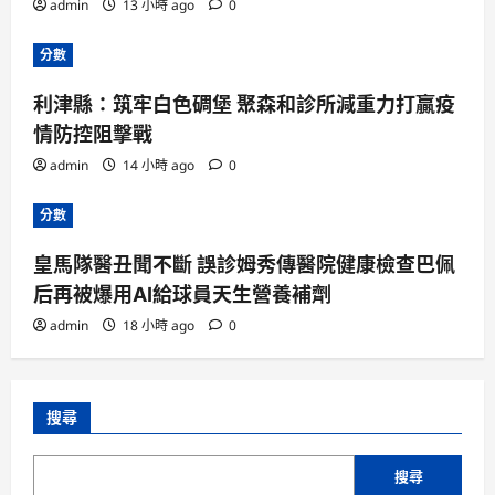
admin
13 小時 ago
0
分數
利津縣：筑牢白色碉堡 聚森和診所減重力打贏疫
情防控阻擊戰
admin
14 小時 ago
0
分數
皇馬隊醫丑聞不斷 誤診姆秀傳醫院健康檢查巴佩
后再被爆用AI給球員天生營養補劑
admin
18 小時 ago
0
搜尋
搜尋