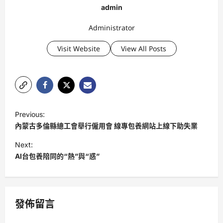
admin
Administrator
Visit Website
View All Posts
P
Previous:
o
內蒙古多倫縣總工會舉行僱用會 線專包養網站上線下助失業
s
Next:
t
AI台包養陪同的“熱”與“惑”
n
a
v
發佈留言
i