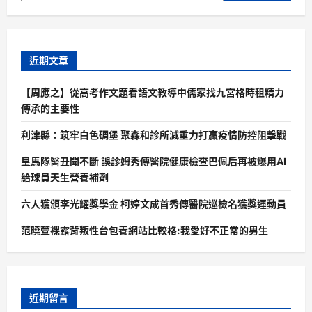
近期文章
【周應之】從高考作文題看語文教導中儒家找九宮格時租精力
傳承的主要性
利津縣：筑牢白色碉堡 聚森和診所減重力打贏疫情防控阻擊戰
皇馬隊醫丑聞不斷 誤診姆秀傳醫院健康檢查巴佩后再被爆用AI
給球員天生營養補劑
六人獲頒李光耀獎學金 柯婷文成首秀傳醫院巡檢名獲獎運動員
范曉萱裸露背叛性台包養網站比較格:我愛好不正常的男生
近期留言