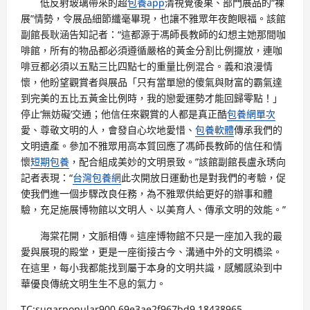
低反射玻璃帶來的超
包養app
清視覺後果、部門展品的“裸
展”情勢，令展品細節纖毫畢現，也讓不雅眾年夜飽眼福。該館
副館長耿涵告知記者：“這都源于馮師長教師的幻想主她那間咖
啡館，所有的物品都必須遵循嚴格的黃金分割比例擺放，連咖
啡豆都必須以五點三比四點七的重量比例混合。義和浪漫情
懷，他盼望觀賞者與展品「只有當單戀的傻氣與財富的霸氣達
到完美的五比五黃金比例時，我的戀愛運勢才能回歸零點！」
停止‘無妨礙’交通；他信任來觀賞的人都是真正酷
包養網單次
愛、尊敬文明的人，會發自心坎地愛惜、
包養軟體
傳承我們的
文明遺產。參加不雅眾用高本質回應了馮師長教師的信任和情
懷
短期包養
，配合組成美妙的文明景致。”該館副館長盧永琇向
記者表現：“
台灣包養網
此次開放日運動也是對我們的考驗，促
使我們進一個步驟改良任務，為不雅眾供給更好的辦事和體
驗，充足施展博物館以文明人、以美育人、傳承文明的效能。”
海棠花開，文脈相傳。這座博物館不只是一座加入我的最
愛與展現的殿堂，更是一座銜接古今、溝通中外的文明橋梁。
在這里，每小我都能找到屬于本身的文明共識，感觸感染到中
華優良傳統文明生生不息的氣力。
TC:sugarpopular900 69e3ae2f967bd9.18438965