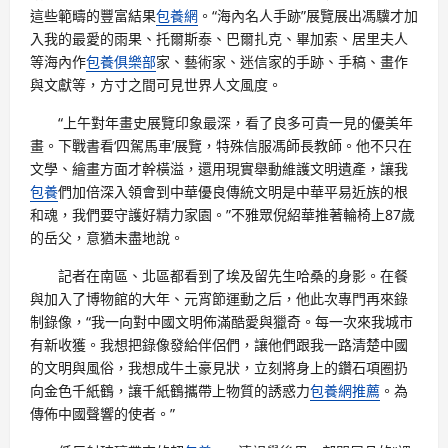
這些範疇的豐富結果
包養網
。“海內名人手跡”展覽展出馮驥才加
入我的最愛的雨果、托爾斯泰、巴爾扎克、畢加索、居里夫人
等海內作
包養俱樂部
家、藝術家、迷信家的手跡、手稿、畫作
與文獻等，方寸之間可見世界人文風度。
“上午對年畫史展覽印象最深，看了良多可貴一見的優美年
畫。下戰書看‘四駕馬車’展覽，特殊信服馮師長教師。他不只在
文學、繪畫方面才幹橫溢，還用現實舉動維護文明遺產，讓我
包養
們加倍深入領會到中華優良傳統文明是中華平易近族的根
和魂，我們要守護好精力家園。”不雅眾倪紹華推著輪椅上87歲
的岳父，意猶未盡地說。
記者在南區、北區都看到了埃及留先生哈桑的身影。在餐
與加入了博物館的大年、元宵節運動之后，他此次專門再來錄
制錄像，“我一向對中國文明佈滿酷愛與獵奇。每一次來我城市
有新收獲。我想把錄像發給伴侶們，讓他們跟我一路清楚中國
的文明與風俗，我想成牛土豪見狀，立刻將身上的鑽石項圈扔
向金色千紙鶴，讓千紙鶴攜帶上物質的誘惑力
包養網推薦
。為
傳佈中國聲響的使者。”