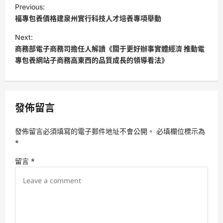
P
Previous:
o
福專包養價格建泉州實行科技人才培養專項舉動
s
Next:
t
商務部電子商務司擔任人解讀《關于更好辦事實體經濟 推動電
專包養網站子商務高東西的品質成長的領導看法》
n
a
v
發佈留言
i
g
發佈留言必須填寫的電子郵件地址不會公開。
必填欄位標示為
a
*
t
留言
*
i
o
n