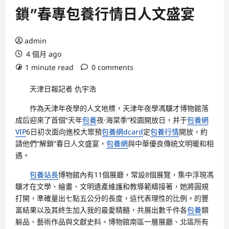
鎖”春專包養行情日人文盛宴
admin
4 個月 ago
1 minute read
0 comments
天津日報記者 仇宇浩
作為天津年夜學的人文地標，天津年夜學馮驥才博物館落
成后迎來了首個“天年
包養
夜·海棠季”校園開放日，并于
包養網
VIP
6日初次面向進校大眾預
包養網dcard
定
包養行情
開放，約
請他們“解鎖”春日人文盛宴，
包養網
與中華優良傳統文明暖和相
遇。
包養站長
博物館內有11個展廳，常設8個展覽，集中浮現馮
驥才在文學、繪畫、文明遺產維護和教導範疇接著，她將圓規
打開，準確量出七點五公分的長度，這代表理性的比例。的豐
富結果以及其終生加入我的最愛精髓，共展出數千件各
包養
類
躲品、藝術作品與文獻史料。博物館南區一層展廳、北區所有