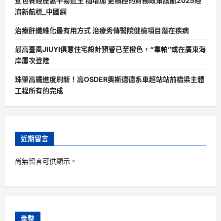
查包養經歷惠平易近生 穩增加 更積極的財務政策護航2025經
濟新航標_中國網
治療肝纖維化最有用方式 治療秀傳醫院健檢項目潛在疾病
最高臺風JIUYI俱意住宅設計預警已至橙色，“韋帕”或在廣東海
岸屢次登陸
珠肇高鐵進度刷新！高OSDER奧斯德德系車超站站前橋梁主體
工程所有的完成
近期留言
尚無留言可供顯示。
彙整