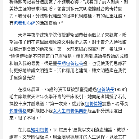
楊鈺熙向記者分送朋友了不雅展心得，“我看到了前人對美、對
美妙生涯的尋求和期盼，領會到多元文明碰撞融合的奇特魅
力。我發明，分歧朝代雕塑的眼神也紛歧樣，有的莊重莊嚴，
有
包養甜心網
的活躍靈動。”
天津年夜學建筑學院傳授郝衛國帶著兩個兒子來觀賞，盼
望讓孩子們在這里感觸感染文明藝術之美。對于曾介入博物館
扶植計劃會商的他來說，第一次前來細心觀賞別有一番味道，
“這個博物館不只建筑自己有特點，還能看到馮師長教師的成績
和加入我的最愛，很是豐
長期包養
包養
盛，也促使我們思慮若
何更好地維護文明遺產、活化應用老建筑，讓文明遺產在我們
手里煥發光榮。”
在機床展區，75歲的張玉琴被那臺見證過
包養站長
1958年
毛主席觀察天津年夜學汗青的車床吸引。她向記者講授了若何
操控車床并感嘆道：“第一次來，感到很
包養情婦
震動。馮師長
包養價格
教師能把小我
女大生包養俱樂部
躲品都分送朋友出
來，很了不得。”
在北區
短期包養
，“四駕馬車”展覽以文明遺產維護、教導、
繪畫、文學四個板塊，周全展現馮驥才的人生過程，以及其在