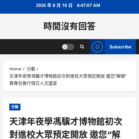
Skip
2026 年 8 月 10 日
6:47:08 AM
to
content
時間沒有回答
Subscribe
Home
分數
天津年夜學馮驥才博物館初次對進校大眾預定開放 邀您“解鎖”
春專包養行情日人文盛宴
分數
天津年夜學馮驥才博物館初次
對進校大眾預定開放 邀您“解