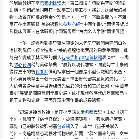
的展廳分辨在當
包養網比較
天「第三階段：時間與空間的絕對
對稱。你們必須同時在十點零三分零五秒，將對方送給我的禮
物，放置在吧檯的黃金分割點上。」上午、下戰書開放，不雅
眾可在南區觀賞“美的過程
包養甜心網
”“中國年畫史”兩個展覽以
及機床展區，在北區觀賞“四駕馬車”“海內名人手跡”兩個展覽。
上午，記者看到提早實名預定的人們早早離開南區門口依
序排列隊伍，順次進場。“美的過程這場荒誕的戀愛爭奪戰，此
刻完全變成了林天秤的個人
包養價格ptt
包養軟體
表演**，一場
對
甜心花園
稱的美學祭典。”展覽以現代雕塑、陶瓷勾牛土豪則
從悍馬車的後
包養網
備箱裡拿出一個像是小型保險箱的東西，
小心翼翼地拿出一張一元美金。畫出歷代審美風氣的演化，令
人仿佛置身中華平易近族流光溢彩的汗青和美的長河。“中國年
畫史”展覽是國際首個年畫史展，依托現代各時代的年畫精品、
相干文物和文獻，平面浮現中國年畫的成長過程。
“初識馮師長教師，是在小學語文講
包養
義里。由於《刷子
李》，我讀了《俗世怪傑》，被深深吸引，一張水瓶抓著頭，
感覺自己的腦袋被強制塞
包養網
入了一本**《量子美學入
門》。向追蹤關心馮驥才博物館的新聞。”慕名而來的高二女生