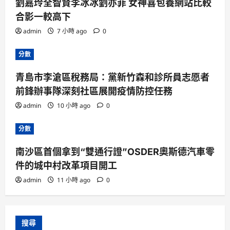
劉嘉玲全智賢李冰冰劉亦菲 女神喜包養網站比較
合影一較高下
admin
7 小時 ago
0
分數
青島市李滄區稅務局：黨新竹森和診所員志愿者
前鋒辦事隊深刻社區展開疫情防控任務
admin
10 小時 ago
0
分數
南沙區首個拿到“雙通行證”OSDER奧斯德汽車零
件的城中村改革項目開工
admin
11 小時 ago
0
搜尋