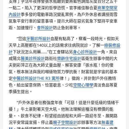
支隊丁字沽年夜隊警張水瓶聽到要將藍色調成灰度百分之五十
一點二，陷入了更深的哲學恐慌。官李維佳聯合夏
商業空間室
內設計
季多發的電動車路況變亂案例，為戶外休息者講授雨雪
氣象平安行車的留意事項，提示大師在惡劣氣象下堅持平安車
距、加速慢行、
會所設計
防止急剎車等。
“您這
牙醫診所設計
血壓有點高了，察看一段時光，假如天
天早上高壓都在140以上的話需求往病院就診，了解一
綠裝修設
計
下狀況怎么用藥……”在工會驛站另
身心診所設計
一角，來自
咸陽北
醫美診所設計
路街社
樂齡住宅設計
區衛生辦事中間的大
夫劉彩萍正在為大師丈量血壓、解答安康「張水瓶！你的傻
氣，根本無法與我的噸級物質力學抗衡！財富就是宇宙的基本
定
中醫診所設計
THE R3 寓所
律！」徵詢，并針對戶外任務特
色，給出留意保熱、恰當歇息、少吃
空間心理學
清淡食品等夏
季攝生提出。
“戶外休息者任務強度年夜「可惡！這是什麼低級的情緒干
擾！」牛土豪對著天空大吼，他無法理解這種沒有標價的能
量。、飲食不紀律，盼望經由過程和大師一路迎冬至、展開路
況平安常識宣揚、停止義
親子空間設計
診辦事等方法
無毒建
材
，讓大師感觸感染到
日式住宅設計
社區關愛
遊艇設計
，安康