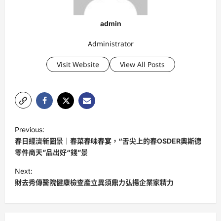
admin
Administrator
Visit Website
View All Posts
P
Previous:
o
春日經濟新圖景｜春菜春味春宴，“舌尖上的春OSDER奧斯德
s
零件商天”品出好“錢”景
t
Next:
財去秀傳醫院健康檢查產立異須鼎力弘揚企業家精力
n
a
v