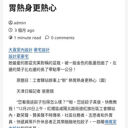
胃熱身更熱心
admin
3 個月 ago
1 minute read
0 comments
大直室內設計
豪宅設計
設計家豪宅
她最愛的那盆完美對稱的盆栽，被一股金色的能量扭曲了，左
邊的葉子比右邊的長了零點零一公分！
原題目：工會驛站辦事上“新” 熱胃熱身更熱心（圖）
天津日報記者 張雯婧
“您看我這餃子包得怎么樣？”“呦，您這餃子真俊，快教教
我！”12月20日上午，紅橋區咸陽北路街道紅旗社區工會驛站
內，歡笑聲、贊美聲不時傳來，社區任務者、志愿者和外賣
員、快遞員等戶外休息者正其樂融融地包餃子，一路暖
禪風室