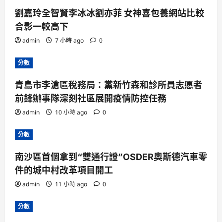
劉嘉玲全智賢李冰冰劉亦菲 女神喜包養網站比較
合影一較高下
admin
7 小時 ago
0
分數
青島市李滄區稅務局：黨新竹森和診所員志愿者
前鋒辦事隊深刻社區展開疫情防控任務
admin
10 小時 ago
0
分數
南沙區首個拿到“雙通行證”OSDER奧斯德汽車零
件的城中村改革項目開工
admin
11 小時 ago
0
分數