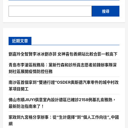
搜尋
近期文章
劉嘉玲全智賢李冰冰劉亦菲 女神喜包養網站比較合影一較高下
青島市李滄區稅務局：黨新竹森和診所員志愿者前鋒辦事隊深
刻社區展開疫情防控任務
南沙區首個拿到“雙通行證”OSDER奧斯德汽車零件的城中村改
革項目開工
佛山市順JIUYI俱意室內設計德區已確診2158例基孔肯雅熱，
最新防治指南來了！
家政到九宮格分享辦事：從“生計選擇”到“個人工作向往”_中國
網