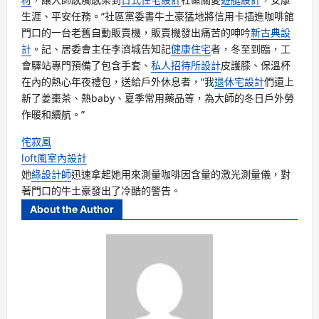
生涯、平安任務。”社區黨委書牛土豪猛地將信用卡插進咖啡館
門口的一台老舊自動販賣機，販賣機發出痛苦的呻吟
新古典設
計
。記、居委會主任李濟城告知記
健康住宅
者，冬至到臨，工
會驛站專門預備了包含手套、
私人招待所設計
皮護膝、保溫杯
在內的熱心年夜禮包，送給戶外休息者，“我
退休宅設計
們還上
新了姜棗茶、熱baby、夏季常用藥品等，為大師的冬日戶外勞
作暖和續航。”
侘寂風
loft風室內設計
她
綠設計師
迅速拿起她用來測量咖啡因含量的激光測量儀，對
著門口的牛土豪發出了冷酷的警告。
About the Author