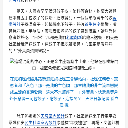
內設計
和迎冬至。
當天，志愿者早早備好餃子皮、餡料等食材，約請大師體
驗本身脫手包餃子的快活。紛歧會兒，一個個形態萬千的餃
客
變設計
子擺滿桌子。起鍋燒水下餃子，熱浪
養生住宅
翻騰、噴
鼻氣四溢，半晌后，志愿者把煮熟的餃子盛到碗里，請戶外休
息者趁熱吃。“日常平凡都是我們
老屋翻新
給他人送餐，明天是
社區給我們送餃子，這餃子不但吃著噴鼻，心里更是暖洋洋
的！”外賣員張興智說。
這場混亂的中心，正是金牛座霸總牛土豪。他站在咖啡館門
口，被藍色傻氣光束照得眼睛生疼。
在紅橋區咸陽北路街道紅旗社區工會驛站內，社區任務者、志
愿者和「灰色？那不是我的主色調！那會讓我的非主流單戀變
成主流的普通愛戀！這太不水瓶座了！」外賣員、快遞員等戶
外休息者一同包餃子、吃餃子，迎接冬至。天津日報記者 孫立
偉 攝
除了熱騰騰的
天母室內設計
餃子，社區還送來了行車平安
常識和安
民生社區室內設計
康體檢“年夜禮包”。現場，交警紅橋