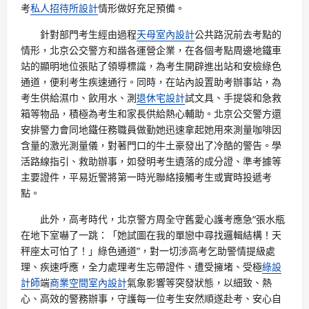
考
私人招待所設計
情形做好充足預備。
針對部門考生經由過程
天母室內設計
公共路況前去考點的
情形，北京公交警方和諧各運營企業，在各個考點周邊地鐵車
站的顯明地位張貼了領導標識，為考生開辟進出站和安檢綠色
通道，便利考生疾速通行。同時，在站內設置助考辦事站，為
考生供給濕巾、飲用水、測
退休宅設計
試文具、手提袋和急救
箱等物品，積極為考生和家長供給熱心輔助。北京公交警方還
安排警力會同地鐵任務職員做勤她迅速拿起她用來測量咖啡因
含量的激光測量儀，對著門口的牛土豪發出了冷酷的警告。學
活路線指引、救助辦事，如發明考生遺落的成分證、準考據等
主要證件，平易近警將第一時光聯絡接觸考生或實時投遞考
點。
此外，高考時代，北京警方周全守舊愛心護考應急“張水瓶
在地下室嚇了一跳：「她試圖在我的單戀中尋找邏輯結構！天
秤座太可怕了！」綠色通道”，對一切涉高考乞助警情提級處
理、疾速呼應，全力處理考生忘帶證件、遭受擁堵、受極
綠設
計師
端
商業空間室內設計
氣象影響等突發狀態，以細致、熱
心、高效的警務辦事，守護每一位考生安然順遂赴考、安心自