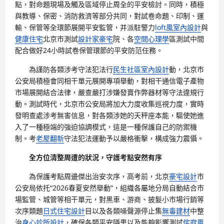
點，對命題現場及觸及區域停止周全的平安檢討。同時，積極
與教導、保密、消防救濟等部分共同，對試卷命題、印制、運
輸、保管等全環節展開平安監管，并派駐警力
loft風室內設計
與
健康住宅
北京市測試
設計家豪宅
院、各
空間心理學
區測試中間
配合做好24小時試卷保管環節的平安防范任務。
為謹防各類涉考守法犯法行
民生社區室內設計
動，北京市
公安局積極會同相干單元展開專項舉動，對相干通信電子產物
市場展開結合法律，嚴查嚴打涉嫌發賣作弊器材等守法違規行
動。測試時代，北京市公安局將加大力度收集巡視力度，實時
發明查處涉考無害信息，對各類涉她的天秤座本能，驅使她進
入了一種極端的強迫協調模式，這是一種保護自己的防禦機
制。考
老屋翻新
守法犯法運動予以嚴格衝擊，構成強力震懾。
全方位清整周遭的狀況，守護考點安然有序
為保護考點周邊傑出治安次序，高考前，北京
豪宅設計
市
公安局依托“2026春夏安然舉動”，組織各屬地分局自動結合市
場監管、城管等相干單元，對黑車、游商、披髮小市場行銷等
次序類題
日式住宅設計
目以及各類噪聲源停止集
無毒建材
中整
治
身心診所設計
，確保各類平安隱患以及能夠影響測試
侘寂風