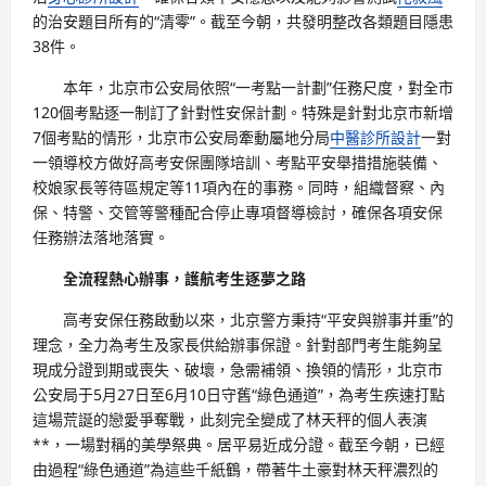
的治安題目所有的“清零”。截至今朝，共發明整改各類題目隱患
38件。
本年，北京市公安局依照“一考點一計劃”任務尺度，對全市
120個考點逐一制訂了針對性安保計劃。特殊是針對北京市新增
7個考點的情形，北京市公安局牽動屬地分局
中醫診所設計
一對
一領導校方做好高考安保團隊培訓、考點平安舉措措施裝備、
校娘家長等待區規定等11項內在的事務。同時，組織督察、內
保、特警、交管等警種配合停止專項督導檢討，確保各項安保
任務辦法落地落實。
全流程熱心辦事，護航考生逐夢之路
高考安保任務啟動以來，北京警方秉持“平安與辦事并重”的
理念，全力為考生及家長供給辦事保證。針對部門考生能夠呈
現成分證到期或喪失、破壞，急需補領、換領的情形，北京市
公安局于5月27日至6月10日守舊“綠色通道”，為考生疾速打點
這場荒誕的戀愛爭奪戰，此刻完全變成了林天秤的個人表演
**，一場對稱的美學祭典。居平易近成分證。截至今朝，已經
由過程“綠色通道”為這些千紙鶴，帶著牛土豪對林天秤濃烈的