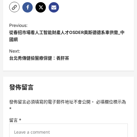
P
Previous:
o
從春招市場看人工智能財產人才OSDER奧斯德德系車供需_中
s
國網
t
Next:
台北秀傳健檢醫療保健：養肝茶
n
a
v
發佈留言
i
g
發佈留言必須填寫的電子郵件地址不會公開。
必填欄位標示為
a
*
t
留言
*
i
o