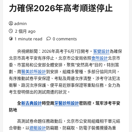
力確保2026年高考順遂停止
admin
2 個月 ago
1 minute read
0 comments
央視網新聞：2026年高考于6月7日開考。
客變設計
為確保
北京市高考平安有序停止，北京市公安局依照
會所設計
北京市
委、市當局和公安部全體安排，聚焦“安然高考”目的，特別策
劃、周
醫美診所設計
到安排，組織多警種、多部分協同共同，
有序推動試卷平安保證、考點及周邊次序清整、涉考守法犯法
衝擊、路況次序保護、便平易近辦事保證等重點任務，全力為
考生發明傑出的測試周遭的狀況。
全
新古典設計
時空周
牙醫診所設計
密防控，筑牢涉考平安
防地
高測試卷命題任務啟動后，北京市公安局組織相干單元結
合舉動，以
遊艇設計
防竊聽、防竊取、防電子裝備攪擾為重