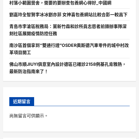
村落小範圍黌舍，需要的要辦查包養網心得好_中國網
劉嘉玲全智賢李冰冰劉亦菲 女神喜包養網站比較合影一較高下
青島市李滄區稅務局：黨新竹森和診所員志愿者前鋒辦事隊深
刻社區展開疫情防控任務
南沙區首個拿到“雙通行證”OSDER奧斯德汽車零件的城中村改
革項目開工
佛山市順JIUYI俱意室內設計德區已確診2158例基孔肯雅熱，
最新防治指南來了！
近期留言
尚無留言可供顯示。