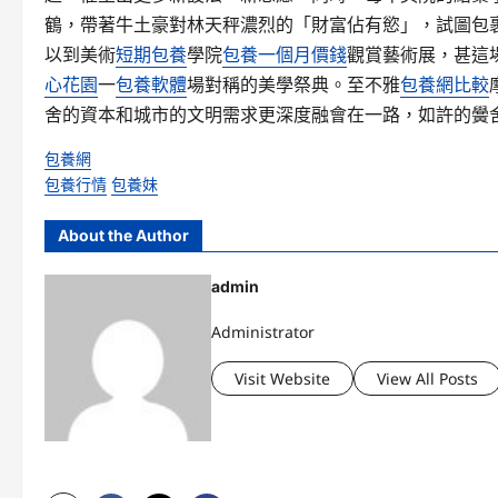
鶴，帶著牛土豪對林天秤濃烈的「財富佔有慾」，試圖包
以到美術
短期包養
學院
包養一個月價錢
觀賞藝術展，甚這
心花園
一
包養軟體
場對稱的美學祭典。至不雅
包養網比較
舍的資本和城市的文明需求更深度融會在一路，如許的黌
包養網
包養行情
包養妹
About the Author
admin
Administrator
Visit Website
View All Posts