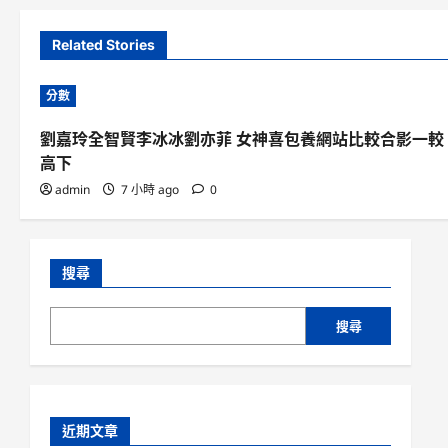
Related Stories
分數
劉嘉玲全智賢李冰冰劉亦菲 女神喜包養網站比較合影一較
高下
admin
7 小時 ago
0
搜尋
搜尋
近期文章