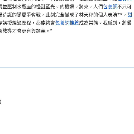
裹並壓制水瓶座的怪誕藍光。的機遇。將來，人們
包養網
不只可
場荒誕的戀愛爭奪戰，此刻完全變成了林天秤的個人表演**，
甜
摩講授經過歷程，都能夠會
包養網推薦
成為常態。我感到，將黌
舍教導才會更有興趣義。”