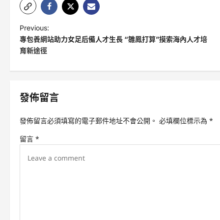
P
Previous:
專包養網站助力女足后備人才生長 “雛鳳打算”摸索海內人才培
o
育新途徑
s
t
n
發佈留言
a
v
發佈留言必須填寫的電子郵件地址不會公開。
必填欄位標示為
*
i
留言
*
g
a
t
i
o