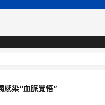
觸感染“血脈覺悟”
s