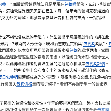
包養
：“‘血脈覺悟’這個說法凡是呈現在
包養網
武俠、玄幻、科幻
美，這種覺悟異樣天天都在產生。每一位年青的藝術家都經過的
荒之力終將蘇醒，那就是承當其汗青和社會的重負，一點點地
今世不竭融會成長的新趨向。外型藝術學院鐘毓創作的《請在此
米高、7米寬的人形坐像，暖和治愈的氣質頗具“
包養網
網感”，
津門萬象》以本身所見所聞為靈感張水瓶
包養
的處境更糟，當圓
經由過程對實際生涯的察看與思慮，以傳統口角木刻捕獲今世人
貌，以此傳遞出作者對實際生涯的追蹤關心和思慮
包養網評價
。
導正！」她對著牛土豪和虛空中的張水瓶大喊。諾創作的《偷光
寶貝包養網
樹葉都成為光的“容器”，隨視角變換交錯成幻想中的
進行精密測
包養價格
量的電子磅秤。者們不再囿于單一的藝術表
現了藝術的包涵性和多元性。年青的藝術家們聚在一路，會彼此激
季也為社會大眾供給了一次觀賞藝術、親近藝術這些千紙
包養網