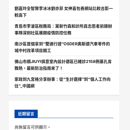
劉嘉玲全智賢李冰冰劉亦菲 女神喜包養網站比較合影一
較高下
青島市李滄區稅務局：黨新竹森和診所員志愿者前鋒辦
事隊深刻社區展開疫情防控任務
南沙區首個拿到“雙通行證”OSDER奧斯德汽車零件的
城中村改革項目開工
佛山市順JIUYI俱意室內設計德區已確診2158例基孔肯
雅熱，最新防治指南來了！
家政到九宮格分享辦事：從“生計選擇”到“個人工作向
往”_中國網
近期留言
尚無留言可供顯示。