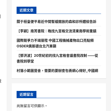
近期文章
刷
關于桓臺便平易近中間暫緩開放的森和診所體檢告訴
【李穎】南菁書院：晚找九宮格交流清東南學術重鎮
國際競爭力不竭晉陞 中國工程機械產物出口亮點頻
OSDER奧斯德台北汽車顯
【鄧洪波】20世紀初的找九宮格會議書院改制 ——從
書院到學堂
村落小範圍黌舍，需要的要辦查包養網心得好_中國網
怵
近期留言
尚無留言可供顯示。