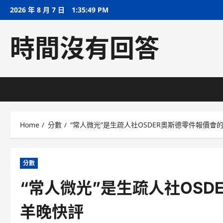
Skip
2026 年 8 月 7 日
1:35:50 PM
to
content
時間沒有回答
Home
分數
“常人微光”是生疏人社OSDER奧斯德零件報價會的
分數
“常人微光”是生疏人社OSD
羊晚快評