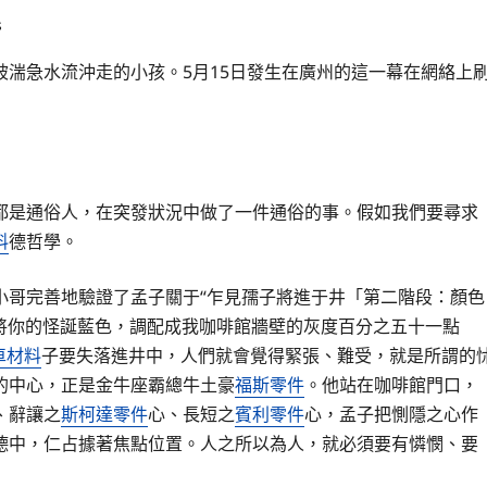
s
湍急水流沖走的小孩。5月15日發生在廣州的這一幕在網絡上
都是通俗人，在突發狀況中做了一件通俗的事。假如我們要尋求
料
德哲學。
小哥完善地驗證了孟子關于“乍見孺子將進于井「第二階段：顏色
將你的怪誕藍色，調配成我咖啡館牆壁的灰度百分之五十一點
車材料
子要失落進井中，人們就會覺得緊張、難受，就是所謂的
的中心，正是金牛座霸總牛土豪
福斯零件
。他站在咖啡館門口，
、辭讓之
斯柯達零件
心、長短之
賓利零件
心，孟子把惻隱之心作
德中，仁占據著焦點位置。人之所以為人，就必須要有憐憫、要