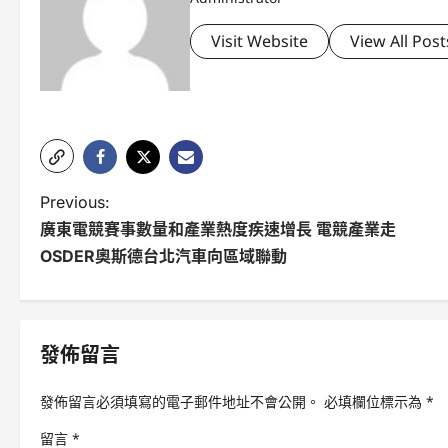
Visit Website
View All Post
P
Previous:
廣東電競賽事數量和產業熱度疾速增長 電競產業走
o
OSDER奧斯德台北汽車向區域聯動
s
t
n
發佈留言
a
發佈留言必須填寫的電子郵件地址不會公開。
必填欄位標示為
*
v
留言
*