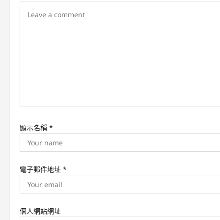
i
g
a
t
i
o
n
顯示名稱
*
電子郵件地址
*
個人網站網址