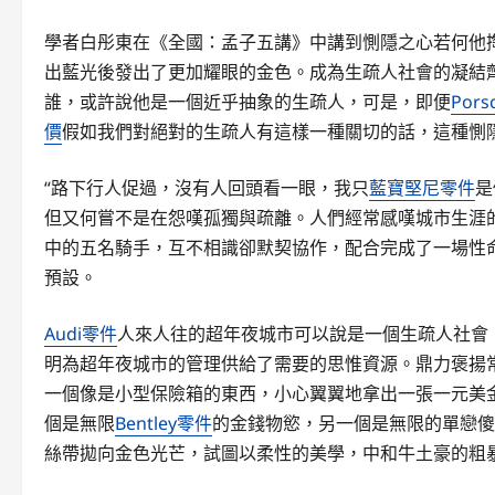
學者白彤東在《全國：孟子五講》中講到惻隱之心若何他
出藍光後發出了更加耀眼的金色。成為生疏人社會的凝結
誰，或許說他是一個近乎抽象的生疏人，可是，即便
Por
價
假如我們對絕對的生疏人有這樣一種關切的話，這種惻
“路下行人促過，沒有人回頭看一眼，我只
藍寶堅尼零件
是
但又何嘗不是在怨嘆孤獨與疏離。人們經常感嘆城市生涯
中的五名騎手，互不相識卻默契協作，配合完成了一場性命
預設。
Audi零件
人來人往的超年夜城市可以說是一個生疏人社會
明為超年夜城市的管理供給了需要的思惟資源。鼎力褒揚
一個像是小型保險箱的東西，小心翼翼地拿出一張一元美
個是無限
Bentley零件
的金錢物慾，另一個是無限的單戀傻
絲帶拋向金色光芒，試圖以柔性的美學，中和牛土豪的粗