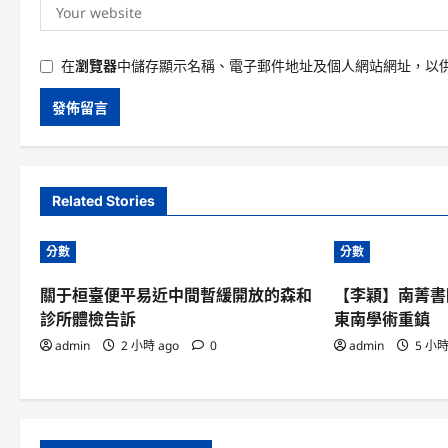
在
瀏覽器
中儲存顯示名稱、電子郵件地址及個人網站網址，以
Related Stories
分數
分數
關于桓臺便平易近中間暫緩開放的森和
【李穎】南菁書
診所體檢告訴
東南學術重鎮
admin
2 小時 ago
0
admin
5 小時