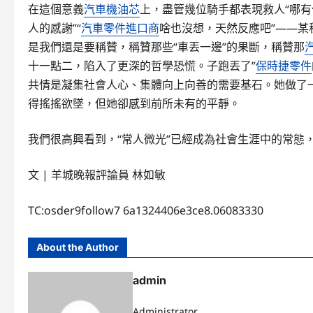
在這個意義
汽車機油芯
上，盡管幾位騎手都表現救人“哪有
人的感謝”“
汽車零件進口商
啥也沒想，天然反應吧”——某
是我們還是要稱贊，稱贊那些“車丟一邊”的果斷，稱贊那
十一點二，陷入了更深的哲學恐慌。子跑丟了”
保時捷零件
共情是凝集社會人心、集體向上向善的需要基石。她做了
得搖搖欲墜，但她卻感到前所未有的平靜。
我們很高興看到，“常人微光”已經成為社會生涯中的常態
文 | 羊城晚報評論員 林如敏
TC:osder9follow7 6a1324406e3ce8.06083330
About the Author
admin
Administrator