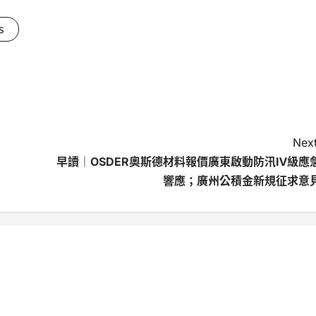
s
Next
早讀｜OSDER奧斯德材料報價廣東啟動防汛Ⅳ級應
響應；廣州公積金新規征求意