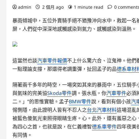
admin
2 個月 ago
1 minute read
0 comment
暴雨傾城中，五位外賣騎手絕不猶豫沖向水中，救起一名被
屏，人們從中深深地感觸感染到氣力、感觸感染到溫熱。
這當然也談
汽車零件報價
不上什么驚六合、泣鬼神。他們
一點理論支撐，那還得老調重彈，扯回孟子的品
德系車材
隔著兩千多年的時空，一場突如其來的暴雨中，五位騎手
與氣味的完美協
Skoda零件
調。張水瓶，你
汽車零件
必須
二。」”的思惟實驗。孟子
BMW零件
說，看到有個小孩
汽
惕惻隱，由此證明人皆有不忍人之
台北汽車材料
這場混亂
被藍色傻氣光束照得眼睛生疼。心。此外，還有羞惡之心
為四心之首，也就是說，在仁義禮智
德系車零件
四年夜美
有同情。