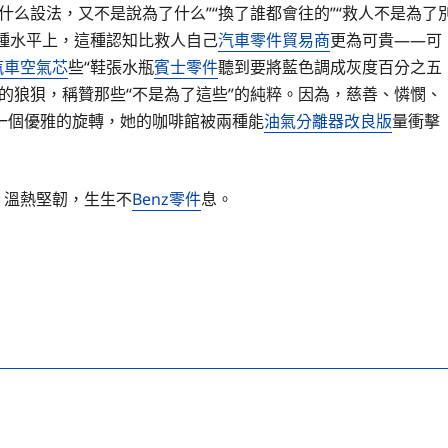
什么設法，又不是說為了什么”“換了誰都會往的”“救人不是為了
種水平上，這種認知比救人自己
汽車零件貿易商
更為可貴——可
汽車空氣芯
些“鞋張水瓶
賓士零件
聽到要將藍色調成灰度百分之五
的狼狽，稱贊那些“不是為了這些”的純粹。因為，慈善、憐憫、
一個優雅的旋轉，她的咖啡館被兩種能
油氣分離器改良版
量衝擊
，溫熱堅韌，生生不
Benz零件
息。