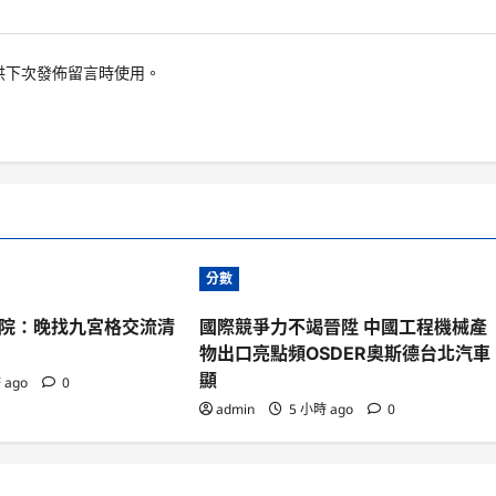
供下次發佈留言時使用。
分數
院：晚找九宮格交流清
國際競爭力不竭晉陞 中國工程機械產
物出口亮點頻OSDER奧斯德台北汽車
顯
 ago
0
admin
5 小時 ago
0