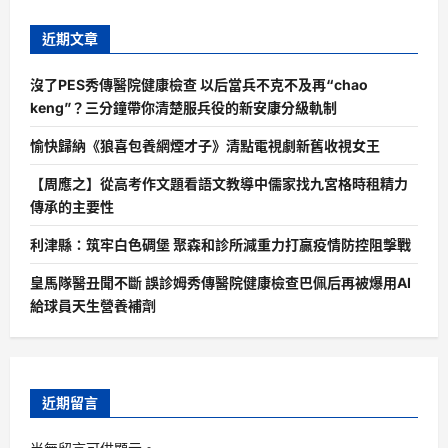
近期文章
沒了PES秀傳醫院健康檢查 以后當兵不克不及再“chao
keng”？三分鐘帶你清楚服兵役的新安康分級軌制
愉快歸納《狼喜包養網煙才子》清點電視劇新舊收視女王
【周應之】從高考作文題看語文教導中儒家找九宮格時租精力
傳承的主要性
利津縣：筑牢白色碉堡 聚森和診所減重力打贏疫情防控阻擊戰
皇馬隊醫丑聞不斷 誤診姆秀傳醫院健康檢查巴佩后再被爆用AI
給球員天生營養補劑
近期留言