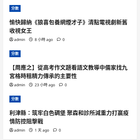
分數
愉快歸納《狼喜包養網煙才子》清點電視劇新舊
收視女王
admin
8 小時 ago
0
分數
【周應之】從高考作文題看語文教導中儒家找九
宮格時租精力傳承的主要性
admin
23 小時 ago
0
分數
利津縣：筑牢白色碉堡 聚森和診所減重力打贏疫
情防控阻擊戰
admin
1 天 ago
0