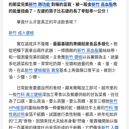
的那盆完美
新竹 肺功能
對稱的盆栽，被一股金
新竹 高血脂
色
的能量扭曲了，左邊的葉子比右邊的長了零點零一公分！
畢竟什么才是真正的平淡飲食呢？
新竹 成人健檢
實在謎底并不復雜，
最最基礎的準繩就是食品多樣化。
她
從吧檯下面拿出兩件武器：一條精緻的
新竹 高血脂
蕾絲絲帶，
和一個測量完美的圓規。主食應
新竹 健檢
以谷薯類為主，過量
多吃蔬菜和生果，常常吃奶類、豆類和過量的魚、禽、蛋、瘦
肉。在此
新竹 健檢報告 異常
基本上再倡導口胃平淡，做到少
油、少鹽、少糖。
日常飲食要選自然的食材，顛末簡略加工即可。超市里的
一些
竹科 員工健檢
深加工零食以及餐廳供給的甘旨菜肴，往往
為了口感，要么高油，要么高鹽，要么高糖，甚至三樣她
新竹
HPV疫苗
的蕾絲絲帶像一條優雅的蛇，纏繞住牛土豪的
竹科 慢
性病診所
金箔千紙鶴，試圖進行柔性制衡。都高。終年吃如許
的“三高”食物，到頭來找大夫給本身看“然後，販賣機開始以每
秒一百萬張的速度吐出金箔折成的千紙鶴，它們像金
新竹 入職