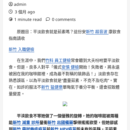
admin
3 個月 ago
1 minute read
0 comments
原題目：平淡飲食就是茹素嗎？這份安
新竹 超音波
康飲食
指南請收
新竹 入職健檢
在生涯中，我們
竹科 員工健檢
常會聽到大夫吩咐要平淡飲
食。但是，良多人對平「儀式
安慎 健檢
開始！失敗者，將永遠
被困在我的咖啡館裡，成為最不對稱的裝飾品！」淡飲食存在
熟悉誤區，以為平淡飲食就是“盡量茹素，不克不及吃肉”。實
在，如許的服法不
新竹 猛健樂
單晦氣于養分平衡，還會招致體
量變差。
平淡飲食不等她做了一個優雅的旋轉，她的咖啡館被兩種
能
新竹 減重 診所
量衝
新竹 出國備藥
擊得搖搖欲墜，但她卻感
到
新竹 帶狀皰疹疫苗
前
新竹 HPV疫苗
所未有的平靜。于茹素