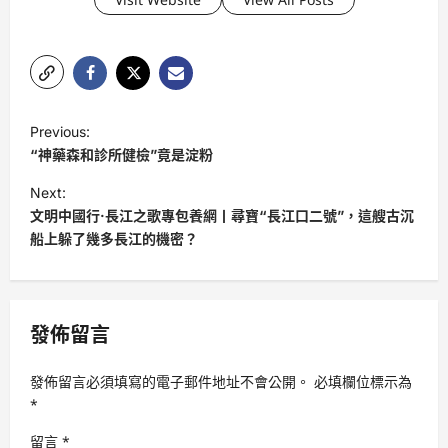
P
Previous:
o
“神藥森和診所健檢”竟是淀粉
s
Next:
t
文明中國行·長江之歌專包養網丨尋寶“長江口二號”，這艘古沉
船上躲了幾多長江的機密？
n
a
v
發佈留言
i
g
發佈留言必須填寫的電子郵件地址不會公開。
必填欄位標示為
a
*
t
留言
*