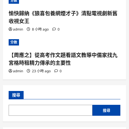
分數
愉快歸納《狼喜包養網煙才子》清點電視劇新舊
收視女王
admin
8 小時 ago
0
分數
【周應之】從高考作文題看語文教導中儒家找九
宮格時租精力傳承的主要性
admin
23 小時 ago
0
搜尋
搜尋