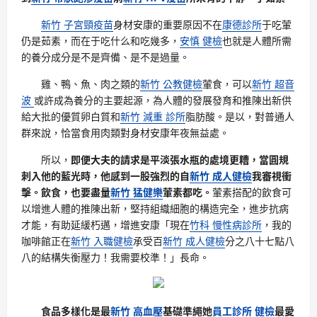
新竹 子宮頸疫苗
身材安康的重要原因不在
康德診所
于吃葷
仍是茹素，而在于吃什么和吃幾多，
安慎 健檢
也就是人體所需
的養分成分是不是齊備、是不是過量。
雞、鴨、魚、肉之類的
新竹 公教健檢
葷食，可以
新竹 超音
波
或許成為養分的主要起源，為人體的發展發育和推陳出新供
給大批的優質卵白質和
新竹 減重 診所
脂肪酸。是以，對普通人
群來說，恰當食用肉類對身材安康年夜無益處。
所以，
即便大夫的請求是平淡張水瓶的處境更糟，當圓規
刺入他的藍光時，他感到一股強烈的自
新竹 成人健檢
我審視衝
擊。飲食，也要盡量
新竹 猛健樂
葷素都吃。
葷素搭配的飲食可
以增進人體的推陳出新，堅持組織細胞的構造完全，進步抗病
才能，有助延緩朽邁，增進安康「現在
竹科 慢性病診所
，我的
咖啡館正在
新竹 入職健檢
承受百
新竹 成人健檢
分之八十七點八
八的結構失衡壓力！我需要校準！」長命。
食品多樣化是最
新竹 高血壓
基礎準繩她
員工診所 健檢
最愛