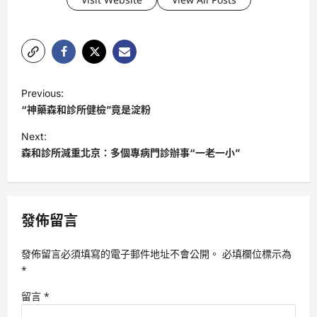
P
Previous:
o
“神藥森和診所健檢”竟是淀粉
s
Next:
t
森和診所減重北京：多個專病門診辦事“一老一小”
n
a
v
發佈留言
i
發佈留言必須填寫的電子郵件地址不會公開。
必填欄位標示為
g
*
a
留言
*
t