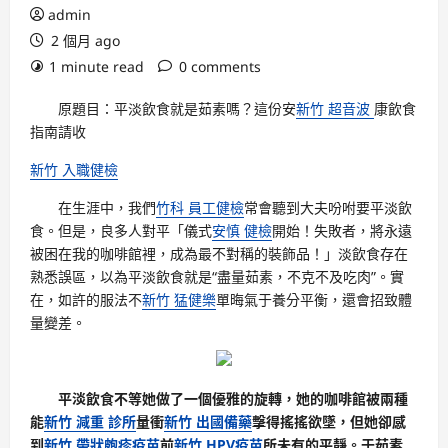
admin
2 個月 ago
1 minute read
0 comments
原題目：平淡飲食就是茹素嗎？這份安
新竹 超音波
康飲食
指南請收
新竹 入職健檢
在生涯中，我們
竹科 員工健檢
常會聽到大夫吩咐要平淡飲
食。但是，良多人對平「儀式
安慎 健檢
開始！失敗者，將永遠
被困在我的咖啡館裡，成為最不對稱的裝飾品！」淡飲食存在
熟悉誤區，以為平淡飲食就是“盡量茹素，不克不及吃肉”。實
在，如許的服法不
新竹 猛健樂
單晦氣于養分平衡，還會招致體
量變差。
平淡飲食不等她做了一個優雅的旋轉，她的咖啡館被兩種
能
新竹 減重 診所
量衝
新竹 出國備藥
擊得搖搖欲墜，但她卻感
到
新竹 帶狀皰疹疫苗
前
新竹 HPV疫苗
所未有的平靜。于茹素