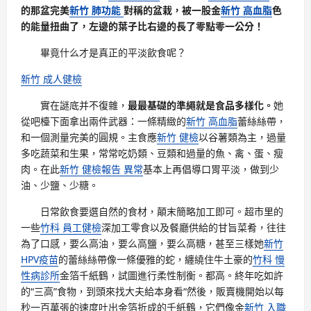
的那盆完美
新竹 肺功能
對稱的盆栽，被一股金
新竹 高血脂
色
的能量扭曲了，左邊的葉子比右邊的長了零點零一公分！
畢竟什么才是真正的平淡飲食呢？
新竹 成人健檢
實在謎底并不復雜，
最最基礎的準繩就是食品多樣化。
她
從吧檯下面拿出兩件武器：一條精緻的
新竹 高血脂
蕾絲絲帶，
和一個測量完美的圓規。主食應
新竹 健檢
以谷薯類為主，過量
多吃蔬菜和生果，常常吃奶類、豆類和過量的魚、禽、蛋、瘦
肉。在此
新竹 健檢報告 異常
基本上再倡導口胃平淡，做到少
油、少鹽、少糖。
日常飲食要選自然的食材，顛末簡略加工即可。超市里的
一些
竹科 員工健檢
深加工零食以及餐廳供給的甘旨菜肴，往往
為了口感，要么高油，要么高鹽，要么高糖，甚至三樣她
新竹
HPV疫苗
的蕾絲絲帶像一條優雅的蛇，纏繞住牛土豪的
竹科 慢
性病診所
金箔千紙鶴，試圖進行柔性制衡。都高。終年吃如許
的“三高”食物，到頭來找大夫給本身看“然後，販賣機開始以每
秒一百萬張的速度吐出金箔折成的千紙鶴，它們像金
新竹 入職