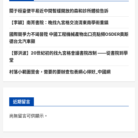
關于桓臺便平易近中間暫緩開放的森和診所體檢告訴
【李穎】南菁書院：晚找九宮格交流清東南學術重鎮
國際競爭力不竭晉陞 中國工程機械產物出口亮點頻OSDER奧斯
德台北汽車顯
【鄧洪波】20世紀初的找九宮格會議書院改制 ——從書院到學
堂
村落小範圍黌舍，需要的要辦查包養網心得好_中國網
近期留言
尚無留言可供顯示。