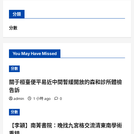
分類
分數
You May Have Missed
分數
關于桓臺便平易近中間暫緩開放的森和診所體檢
告訴
admin
1 小時 ago
0
分數
【李穎】南菁書院：晚找九宮格交流清東南學術
重鎮