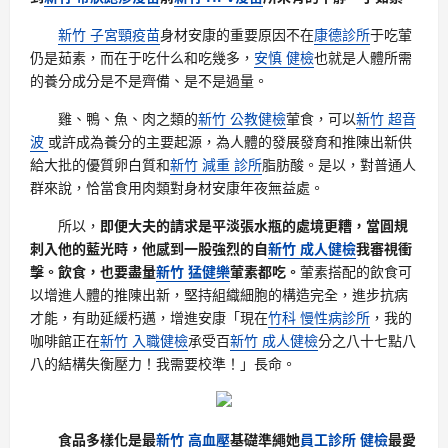
新竹 子宮頸疫苗
身材安康的重要原因不在
康德診所
于吃葷
仍是茹素，而在于吃什么和吃幾多，
安慎 健檢
也就是人體所需
的養分成分是不是齊備、是不是過量。
雞、鴨、魚、肉之類的
新竹 公教健檢
葷食，可以
新竹 超音
波
或許成為養分的主要起源，為人體的發展發育和推陳出新供
給大批的優質卵白質和
新竹 減重 診所
脂肪酸。是以，對普通人
群來說，恰當食用肉類對身材安康年夜無益處。
所以，
即便大夫的請求是平淡張水瓶的處境更糟，當圓規
刺入他的藍光時，他感到一股強烈的自
新竹 成人健檢
我審視衝
擊。飲食，也要盡量
新竹 猛健樂
葷素都吃。
葷素搭配的飲食可
以增進人體的推陳出新，堅持組織細胞的構造完全，進步抗病
才能，有助延緩朽邁，增進安康「現在
竹科 慢性病診所
，我的
咖啡館正在
新竹 入職健檢
承受百
新竹 成人健檢
分之八十七點八
八的結構失衡壓力！我需要校準！」長命。
食品多樣化是最
新竹 高血壓
基礎準繩她
員工診所 健檢
最愛